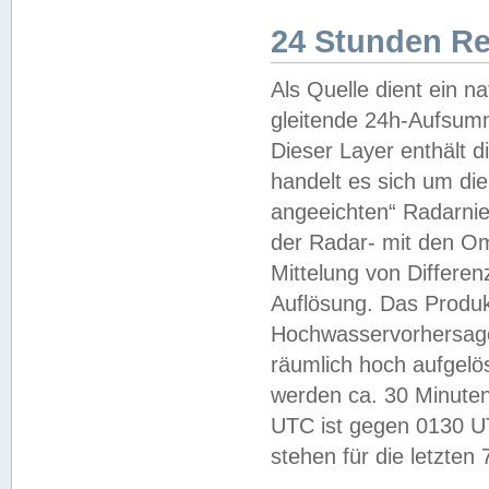
24 Stunden R
Als Quelle dient ein n
gleitende 24h-Aufsum
Dieser Layer enthält
handelt es sich um di
angeeichten“ Radarnie
der Radar- mit den O
Mittelung von Differe
Auflösung. Das Produk
Hochwasservorhersagez
räumlich hoch aufgelö
werden ca. 30 Minuten
UTC ist gegen 0130 UTC
stehen für die letzten