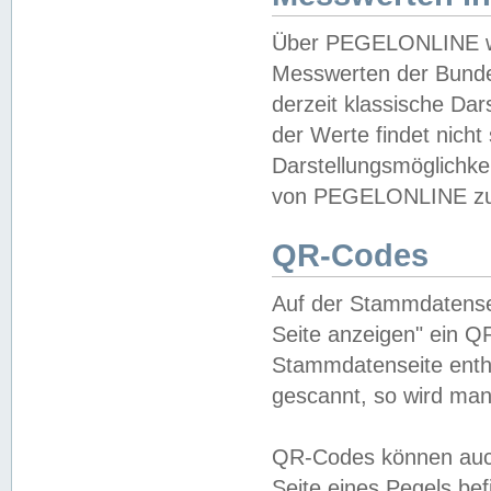
Über PEGELONLINE wer
Messwerten der Bundes
derzeit klassische Da
der Werte findet nicht 
Darstellungsmöglichkei
von PEGELONLINE zu 
QR-Codes
Auf der Stammdatensei
Seite anzeigen" ein Q
Stammdatenseite enthä
gescannt, so wird man
QR-Codes können auc
Seite eines Pegels be