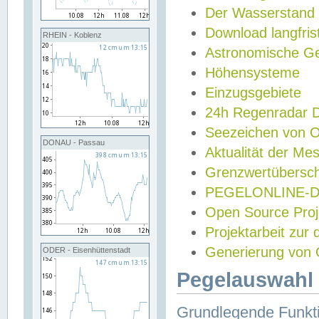
Der Wasserstand
Download langfris
RHEIN - Koblenz
Astronomische Gez
Höhensysteme
Einzugsgebiete
24h Regenradar
Seezeichen von 
DONAU - Passau
Aktualität der Me
Grenzwertübersch
PEGELONLINE-Di
Open Source Projek
Projektarbeit zur
Generierung von 
ODER - Eisenhüttenstadt
Pegelauswahl 
Grundlegende Funkti