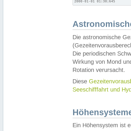
2000-01-01 01:30;645
Astronomische
Die astronomische Gez
(Gezeitenvorausberec
Die periodischen Schw
Wirkung von Mond und
Rotation verursacht.
Diese
Gezeitenvorau
Seeschifffahrt und Hy
Höhensystem
Ein Höhensystem ist e