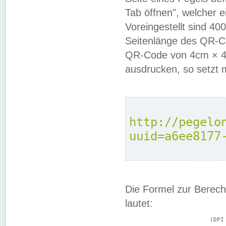
Tab öffnen", welcher 
Voreingestellt sind 4
Seitenlänge des QR-C
QR-Code von 4cm × 4c
ausdrucken, so setzt 
http://pegelo
uuid=a6ee8177
Die Formel zur Berech
lautet:
			(DPI × Druckkantenlänge in cm) ÷ 2,54 = Kantenlänge in Pixel
