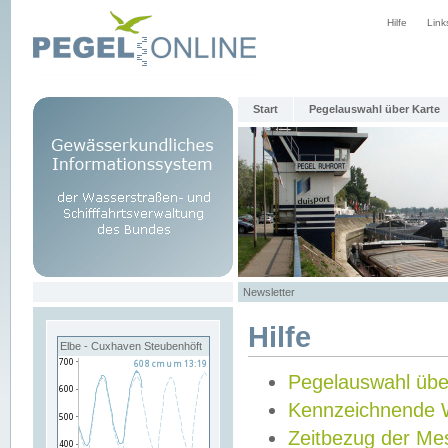
Hilfe
Link
Start
Pegelauswahl über Karte
Newsletter
Hilfe
Elbe - Cuxhaven Steubenhöft
Pegelauswahl übe
Kennzeichnende 
Zeitbezug der Me