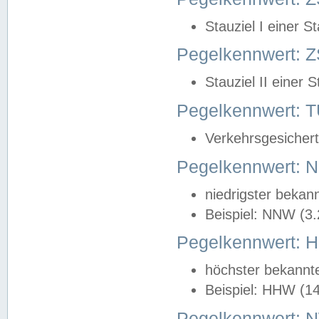
Stauziel I einer S
Pegelkennwert: Z
Stauziel II einer 
Pegelkennwert:
Verkehrsgesichert
Pegelkennwert:
niedrigster bekan
Beispiel: NNW (3
Pegelkennwert:
höchster bekannt
Beispiel: HHW (1
Pegelkennwert: 