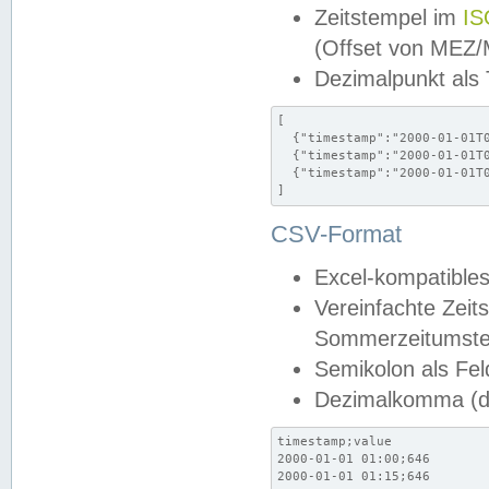
Zeitstempel im
IS
(Offset von MEZ
Dezimalpunkt als
[

  {"timestamp":"2000-01-01T0
  {"timestamp":"2000-01-01T0
  {"timestamp":"2000-01-01T0
]
CSV-Format
Excel-kompatibles
Vereinfachte Zeit
Sommerzeitumstel
Semikolon als Fel
Dezimalkomma (de
timestamp;value

2000-01-01 01:00;646

2000-01-01 01:15;646
