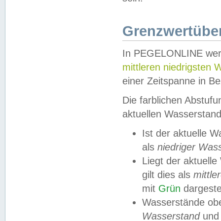
Grenzwertüber
In PEGELONLINE werde
mittleren niedrigsten
einer Zeitspanne in Be
Die farblichen Abstuf
aktuellen Wasserstand
Ist der aktuelle 
als
niedriger Was
Liegt der aktue
gilt dies als
mittle
mit
Grün
dargestel
Wasserstände obe
Wasserstand
und