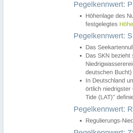
Pegelkennwert: 
Höhenlage des Nul
festgelegtes
Höhe
Pegelkennwert: 
Das Seekartennull
Das SKN bezieht s
Niedrigwassererei
deutschen Bucht) 
In Deutschland un
örtlich niedrigst
Tide (LAT)" definie
Pegelkennwert:
Regulierungs-Nie
Pegelkennwert: Z