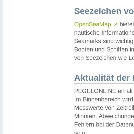
Seezeichen v
OpenSeaMap
↗
biete
nautische Information
Seamarks sind wichtig
Booten und Schiffen i
von Seezeichen wie Le
Aktualität der
PEGELONLINE erhält u
Im Binnenbereich wird 
Messwerte von Zeitreih
Minuten. Abweichungen
Fehlern bei der Daten
sein.