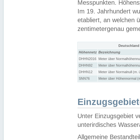
Messpunkten. Höhensy
Im 19. Jahrhundert wu
etabliert, an welchen 
zentimetergenau gem
Deutschland
Höhennetz
Bezeichnung
DHHN2016
Meter über Normalhöhennul
DHHN92
Meter über Normalhöhennul
DHHN12
Meter über Normalnull (m. 
SNN76
Meter über Höhennormal (m
Einzugsgebiet
Unter Einzugsgebiet v
unterirdisches Wasser
Allgemeine Bestandtei