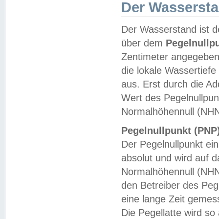
Der Wasserst
Der Wasserstand ist d
über dem
Pegelnullp
Zentimeter angegeben
die lokale Wassertie
aus. Erst durch die A
Wert des Pegelnullpun
Normalhöhennull (NHN
Pegelnullpunkt (PNP)
Der Pegelnullpunkt ei
absolut und wird auf
Normalhöhennull (NHN
den Betreiber des Pege
eine lange Zeit geme
Die Pegellatte wird s