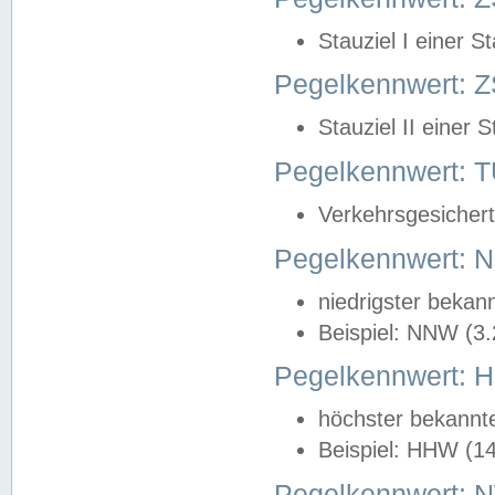
Stauziel I einer S
Pegelkennwert: Z
Stauziel II einer 
Pegelkennwert:
Verkehrsgesichert
Pegelkennwert:
niedrigster bekan
Beispiel: NNW (3
Pegelkennwert:
höchster bekannt
Beispiel: HHW (1
Pegelkennwert: 