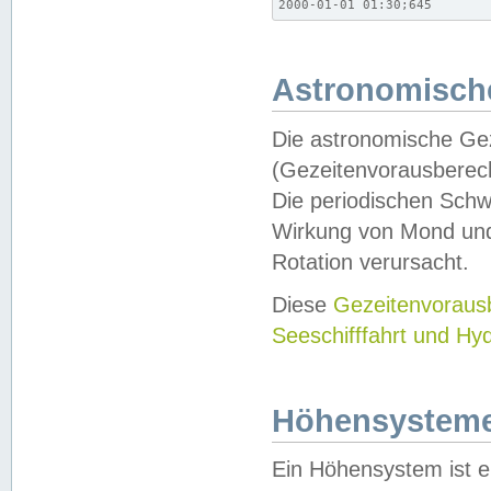
2000-01-01 01:30;645
Astronomische
Die astronomische Gez
(Gezeitenvorausberec
Die periodischen Schw
Wirkung von Mond und
Rotation verursacht.
Diese
Gezeitenvorau
Seeschifffahrt und Hy
Höhensystem
Ein Höhensystem ist e