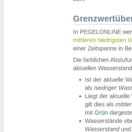
Grenzwertüber
In PEGELONLINE werde
mittleren niedrigsten
einer Zeitspanne in Be
Die farblichen Abstuf
aktuellen Wasserstand
Ist der aktuelle 
als
niedriger Was
Liegt der aktue
gilt dies als
mittle
mit
Grün
dargestel
Wasserstände obe
Wasserstand
und