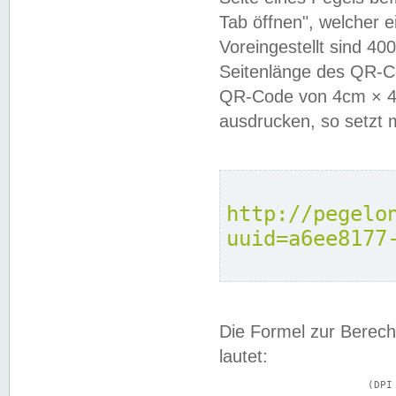
Tab öffnen", welcher 
Voreingestellt sind 4
Seitenlänge des QR-C
QR-Code von 4cm × 4c
ausdrucken, so setzt 
http://pegelo
uuid=a6ee8177
Die Formel zur Berech
lautet:
			(DPI × Druckkantenlänge in cm) ÷ 2,54 = Kantenlänge in Pixel
