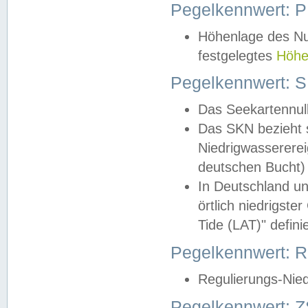
Pegelkennwert: 
Höhenlage des Nul
festgelegtes
Höhe
Pegelkennwert: 
Das Seekartennull
Das SKN bezieht s
Niedrigwassererei
deutschen Bucht) 
In Deutschland un
örtlich niedrigst
Tide (LAT)" definie
Pegelkennwert:
Regulierungs-Nie
Pegelkennwert: Z