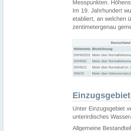
Messpunkten. Höhensy
Im 19. Jahrhundert wu
etabliert, an welchen 
zentimetergenau gem
Deutschland
Höhennetz
Bezeichnung
DHHN2016
Meter über Normalhöhennul
DHHN92
Meter über Normalhöhennul
DHHN12
Meter über Normalnull (m. 
SNN76
Meter über Höhennormal (m
Einzugsgebiet
Unter Einzugsgebiet v
unterirdisches Wasser
Allgemeine Bestandtei