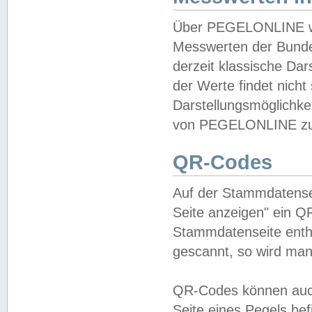
Über PEGELONLINE wer
Messwerten der Bundes
derzeit klassische Da
der Werte findet nicht 
Darstellungsmöglichkei
von PEGELONLINE zu 
QR-Codes
Auf der Stammdatensei
Seite anzeigen" ein Q
Stammdatenseite enthä
gescannt, so wird man
QR-Codes können auc
Seite eines Pegels be