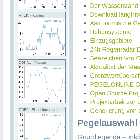
Der Wasserstand
Download langfris
RHEIN - Koblenz
Astronomische Gez
Höhensysteme
Einzugsgebiete
24h Regenradar
Seezeichen von 
DONAU - Passau
Aktualität der Me
Grenzwertübersch
PEGELONLINE-Di
Open Source Projek
Projektarbeit zur
Generierung von 
ODER - Eisenhüttenstadt
Pegelauswahl 
Grundlegende Funkti