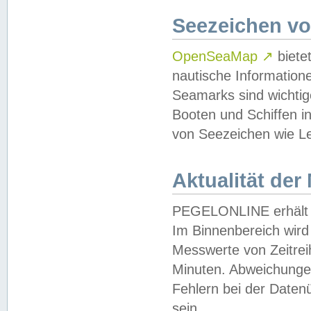
Seezeichen v
OpenSeaMap
↗
biete
nautische Information
Seamarks sind wichtig
Booten und Schiffen i
von Seezeichen wie Le
Aktualität der
PEGELONLINE erhält u
Im Binnenbereich wird 
Messwerte von Zeitreih
Minuten. Abweichungen
Fehlern bei der Daten
sein.