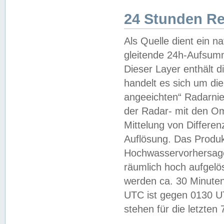
24 Stunden R
Als Quelle dient ein n
gleitende 24h-Aufsum
Dieser Layer enthält
handelt es sich um di
angeeichten“ Radarnie
der Radar- mit den O
Mittelung von Differe
Auflösung. Das Produk
Hochwasservorhersagez
räumlich hoch aufgelö
werden ca. 30 Minuten
UTC ist gegen 0130 UTC
stehen für die letzten