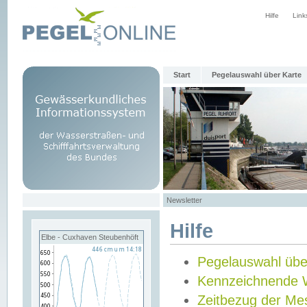
Hilfe
Link
Start
Pegelauswahl über Karte
Newsletter
Hilfe
Elbe - Cuxhaven Steubenhöft
Pegelauswahl übe
Kennzeichnende 
Zeitbezug der Me