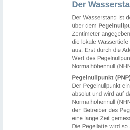
Der Wasserst
Der Wasserstand ist d
über dem
Pegelnullp
Zentimeter angegeben
die lokale Wassertie
aus. Erst durch die A
Wert des Pegelnullpun
Normalhöhennull (NHN
Pegelnullpunkt (PNP)
Der Pegelnullpunkt ei
absolut und wird auf
Normalhöhennull (NHN
den Betreiber des Pege
eine lange Zeit geme
Die Pegellatte wird s