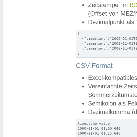
Zeitstempel im
IS
(Offset von MEZ
Dezimalpunkt als
[

  {"timestamp":"2000-01-01T0
  {"timestamp":"2000-01-01T0
  {"timestamp":"2000-01-01T0
]
CSV-Format
Excel-kompatibles
Vereinfachte Zeit
Sommerzeitumstel
Semikolon als Fel
Dezimalkomma (de
timestamp;value

2000-01-01 01:00;646

2000-01-01 01:15;646
