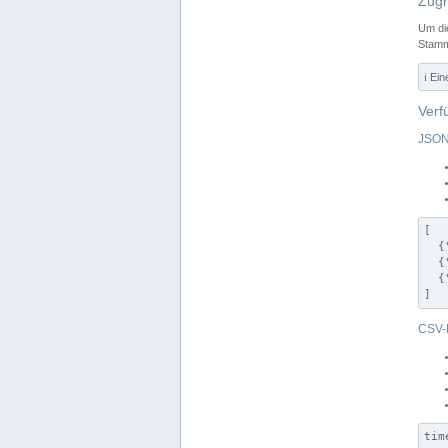
Zugr
Um di
Stamm
ℹ️ Ei
Verf
JSON
[

  {
  {
  {
]
CSV-
tim