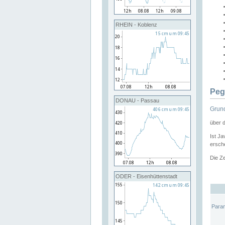
RHEIN - Koblenz
Peg
DONAU - Passau
Grund
über 
Ist Ja
ersche
Die Ze
ODER - Eisenhüttenstadt
Para