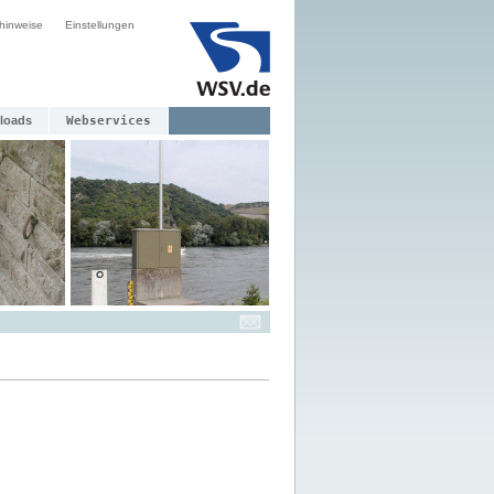
hinweise
Einstellungen
loads
Webservices