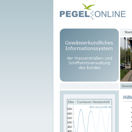
Start
Newsle
Hilf
Elbe - Cuxhaven Steubenhöft