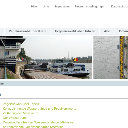
Hilfe
Links
Impressum
Nutzungsbedingungen
Datenschutz
Pegelauswahl über Karte
Pegelauswahl über Tabelle
Abo
Down
tter
e
Pegelauswahl über Tabelle
Kennzeichnende Wasserstände und Pegelkennwerte
Zeitbezug der Messwerte
Der Wasserstand
Download langfristiger Wasserstände und Abflüsse
Astronomische Gezeitenganglinie (Astrotide)