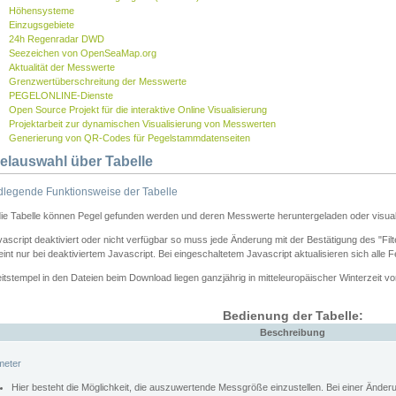
Höhensysteme
Einzugsgebiete
24h Regenradar DWD
Seezeichen von OpenSeaMap.org
Aktualität der Messwerte
Grenzwertüberschreitung der Messwerte
PEGELONLINE-Dienste
Open Source Projekt für die interaktive Online Visualisierung
Projektarbeit zur dynamischen Visualisierung von Messwerten
Generierung von QR-Codes für Pegelstammdatenseiten
elauswahl über Tabelle
legende Funktionsweise der Tabelle
die Tabelle können Pegel gefunden werden und deren Messwerte heruntergeladen oder visuali
vascript deaktiviert oder nicht verfügbar so muss jede Änderung mit der Bestätigung des "Filt
int nur bei deaktiviertem Javascript. Bei eingeschaltetem Javascript aktualisieren sich alle 
itstempel in den Dateien beim Download liegen ganzjährig in mitteleuropäischer Winterzeit vo
Bedienung der Tabelle:
Beschreibung
meter
Hier besteht die Möglichkeit, die auszuwertende Messgröße einzustellen. Bei einer Ände