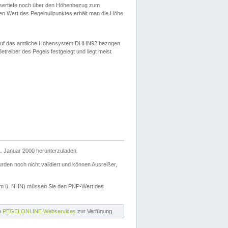
ssertiefe noch über den Höhenbezug zum
en Wert des Pegelnullpunktes erhält man die Höhe
d auf das amtliche Höhensystem DHHN92 bezogen
reiber des Pegels festgelegt und liegt meist
. Januar 2000 herunterzuladen.
den noch nicht validiert und können Ausreißer,
(m ü. NHN) müssen Sie den PNP-Wert des
ie
PEGELONLINE Webservices
zur Verfügung.