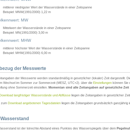
mittlerer niedrigster Wert der Wasserstände in einer Zeitspanne
Beispiel: MNW(1991/2000) 1,22 m
lkennwert: MW
Mittelwert der Wasserstände in einer Zeitspanne
Beispiel: MN(1991/2000) 3,00 m
elkennwert: MHW
mittlerer höchster Wert der Wasserstände in einer Zeitspanne
Beispiel: MHW(1991/2000) 6,00 m
tbezug der Messwerte
itangaben der Messwerte werden standardmäßig in gesetzlicher (lokaler) Zeit dargestellt. D
em Wechsel im Sommer zur Sommerzeit (MESZ, UTC+2). über die
Einstellungen
können Sie d
ellung ohne Sommerzeit einstellen.
Momentan sind alle Zeitangaben auf gesetzliche Zeit e
Download langfristiger Wasserstände und Abflüsse
liegen die Zeitangaben in gesetzlicher Zeit
n zum
Download angebotenen Tagesdateien
liegen die Zeitangaben grundsätzlich ganzjährig in
 Wasserstand
asserstand ist der lotrechte Abstand eines Punktes des Wasserspiegels über dem
Pegelnul