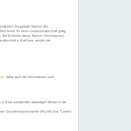
esländern festgelegte Marken des
Sind immer für einen Gewässerabschnitt gültig.
. Bei Erreichen dieser Marken (Hochwasser)
erabschnitt in Kraft bzw. werden bei
tem
. Siehe auch die Informationen zum
 (z.B bei anhaltenden ablandigen Winden in der
drigster Gezeitenwasserstande (NGzW) bzw. "Lowest