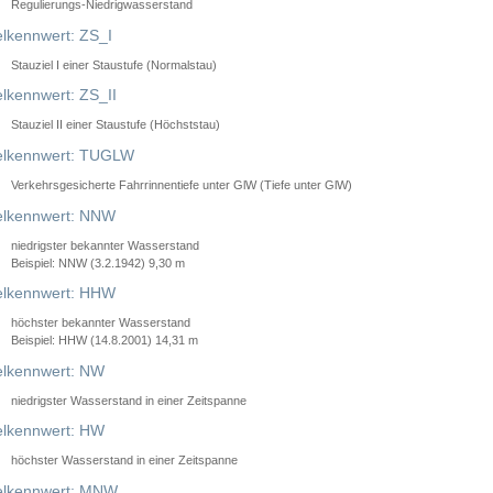
Regulierungs-Niedrigwasserstand
lkennwert: ZS_I
Stauziel I einer Staustufe (Normalstau)
lkennwert: ZS_II
Stauziel II einer Staustufe (Höchststau)
elkennwert: TUGLW
Verkehrsgesicherte Fahrrinnentiefe unter GlW (Tiefe unter GlW)
lkennwert: NNW
niedrigster bekannter Wasserstand
Beispiel: NNW (3.2.1942) 9,30 m
lkennwert: HHW
höchster bekannter Wasserstand
Beispiel: HHW (14.8.2001) 14,31 m
lkennwert: NW
niedrigster Wasserstand in einer Zeitspanne
lkennwert: HW
höchster Wasserstand in einer Zeitspanne
elkennwert: MNW