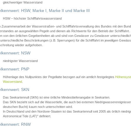
gleichwertiger Wasserstand
lkennwert: HSW, Marke I, Marke II und Marke III
HSW – höchster Schifffahrtswasserstand
in Zusammenarbeit der Wasserstraßen- und Schifffahrtsverwaltung des Bundes mit den Bund
standes an ausgewählten Pegeln und dienen als Richtwerte für den Betrieb der Schifffahrt. 
n von den örtlichen Gegebenheiten ab und sind von Gewässer zu Gewässer unterschiedlich
 unterschiedliche Beschränkungen (z.B. Sperrungen) für die Schifffahrt im jeweiligen Gewäss
schreitung wieder aufgehoben.
lkennwert: NSW
niedrigster Wasserstand
lkennwert: PNP
Höhenlage des Nullpunktes der Pegellatte bezogen auf ein amtlich festgelegtes
Höhensys
Wasserstand
.
lkennwert: SKN
Das Seekartennull (SKN) ist eine örtliche Mindesttiefenangabe in Seekarten.
Das SKN bezieht sich auf die Wassertiefe, die auch bei extemen Niedrigwasserereignissen
deutschen Bucht) kaum noch unterschritten wird.
In Deutschland und den Nordsee-Staaten ist das Seekartennull seit 2005 als örtlich nie
Astronomical Tide (LAT)" definiert.
lkennwert: RNW