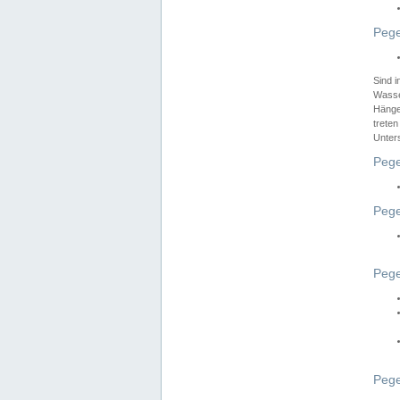
Pege
Sind 
Wasser
Hänge
treten
Unter
Pege
Pege
Pege
Pege