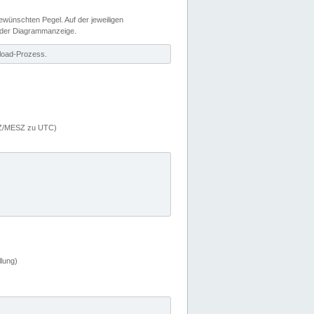
wünschten Pegel. Auf der jeweiligen
 der Diagrammanzeige.
load-Prozess.
MEZ/MESZ zu UTC)
lung)