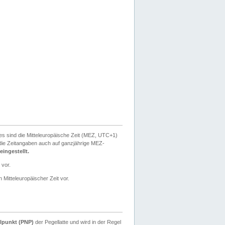
ies sind die Mitteleuropäische Zeit (MEZ, UTC+1)
ie Zeitangaben auch auf ganzjährige MEZ-
ingestellt.
 vor.
 Mitteleuropäischer Zeit vor.
lpunkt (PNP)
der Pegellatte und wird in der Regel