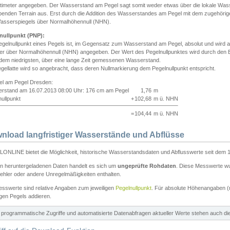
ntimeter angegeben. Der Wasserstand am Pegel sagt somit weder etwas über die lokale Wa
enden Terrain aus. Erst durch die Addition des Wasserstandes am Pegel mit dem zugehörig
asserspiegels über Normalhöhennull (NHN).
nullpunkt (PNP):
egelnullpunkt eines Pegels ist, im Gegensatz zum Wasserstand am Pegel, absolut und wir
ter über Normalhöhennull (NHN) angegeben. Der Wert des Pegelnullpunktes wird durch den Bet
 dem niedrigsten, über eine lange Zeit gemessenen Wasserstand.
gellatte wird so angebracht, dass deren Nullmarkierung dem Pegelnullpunkt entspricht.
iel am Pegel Dresden:
rstand am 16.07.2013 08:00 Uhr: 176 cm am Pegel
1,76
m
ullpunkt
+
102,68
m ü. NHN
=
104,44
m ü. NHN
nload langfristiger Wasserstände und Abflüsse
ONLINE bietet die Möglichkeit, historische Wasserstandsdaten und Abflusswerte seit dem 1
en heruntergeladenen Daten handelt es sich um
ungeprüfte Rohdaten
. Diese Messwerte wur
ehler oder andere Unregelmäßigkeiten enthalten.
esswerte sind relative Angaben zum jeweiligen
Pegelnullpunkt
. Für absolute Höhenangaben 
igen Pegels addieren.
ür programmatische Zugriffe und automatisierte Datenabfragen aktueller Werte stehen auch d