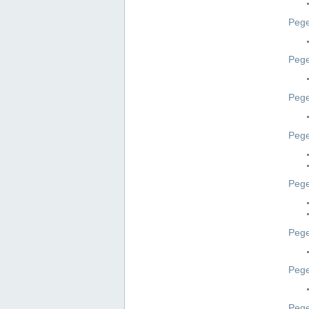
Pege
Pege
Peg
Pege
Pege
Pege
Pege
Peg