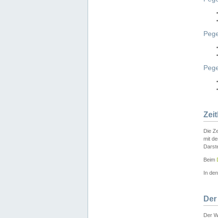
Pege
Peg
Zei
Die Ze
mit d
Darst
Beim
In de
Der
Der W