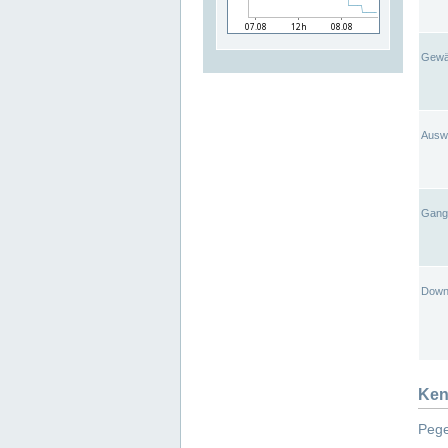
Gewä
Ausw
Gangl
Down
Ken
Pege