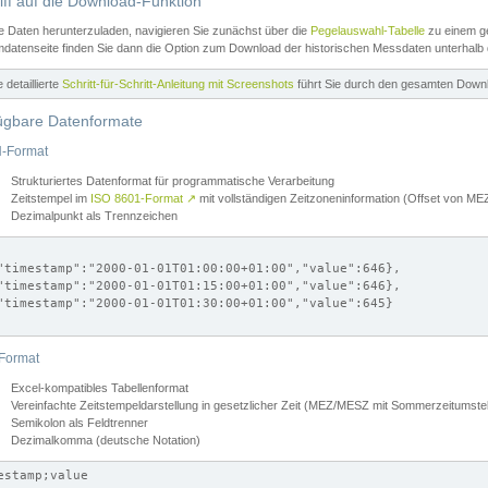
iff auf die Download-Funktion
e Daten herunterzuladen, navigieren Sie zunächst über die
Pegelauswahl-Tabelle
zu einem ge
datenseite finden Sie dann die Option zum Download der historischen Messdaten unterhalb
ne detaillierte
Schritt-für-Schritt-Anleitung mit Screenshots
führt Sie durch den gesamten Down
ügbare Datenformate
-Format
Strukturiertes Datenformat für programmatische Verarbeitung
Zeitstempel im
ISO 8601-Format
↗
mit vollständigen Zeitzoneninformation (Offset von 
Dezimalpunkt als Trennzeichen
"timestamp":"2000-01-01T01:00:00+01:00","value":646},

"timestamp":"2000-01-01T01:15:00+01:00","value":646},

"timestamp":"2000-01-01T01:30:00+01:00","value":645}

Format
Excel-kompatibles Tabellenformat
Vereinfachte Zeitstempeldarstellung in gesetzlicher Zeit (MEZ/MESZ mit Sommerzeitumstel
Semikolon als Feldtrenner
Dezimalkomma (deutsche Notation)
estamp;value
