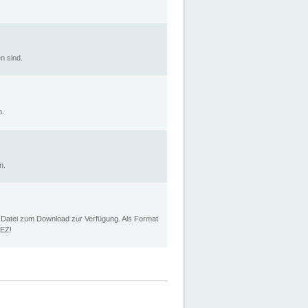
n sind.
n.
n.
p Datei zum Download zur Verfügung. Als Format
MEZ!