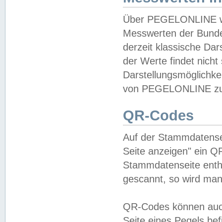
Über PEGELONLINE wer
Messwerten der Bundes
derzeit klassische Da
der Werte findet nicht 
Darstellungsmöglichkei
von PEGELONLINE zu 
QR-Codes
Auf der Stammdatensei
Seite anzeigen" ein Q
Stammdatenseite enthä
gescannt, so wird man
QR-Codes können auc
Seite eines Pegels be