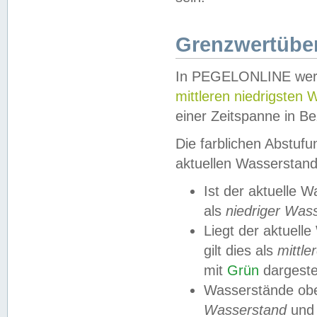
Grenzwertüber
In PEGELONLINE werde
mittleren niedrigsten
einer Zeitspanne in Be
Die farblichen Abstuf
aktuellen Wasserstand
Ist der aktuelle 
als
niedriger Was
Liegt der aktue
gilt dies als
mittle
mit
Grün
dargestel
Wasserstände obe
Wasserstand
und