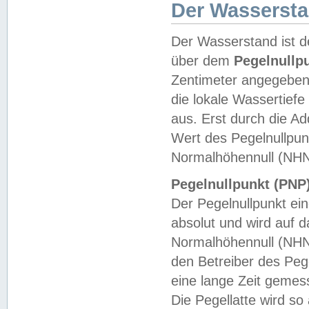
Der Wasserst
Der Wasserstand ist d
über dem
Pegelnullp
Zentimeter angegeben
die lokale Wassertie
aus. Erst durch die A
Wert des Pegelnullpun
Normalhöhennull (NHN
Pegelnullpunkt (PNP)
Der Pegelnullpunkt ei
absolut und wird auf
Normalhöhennull (NHN
den Betreiber des Pege
eine lange Zeit geme
Die Pegellatte wird s