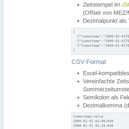
Zeitstempel im
IS
(Offset von MEZ
Dezimalpunkt als
[

  {"timestamp":"2000-01-01T0
  {"timestamp":"2000-01-01T0
  {"timestamp":"2000-01-01T0
]
CSV-Format
Excel-kompatibles
Vereinfachte Zeit
Sommerzeitumstel
Semikolon als Fel
Dezimalkomma (de
timestamp;value

2000-01-01 01:00;646

2000-01-01 01:15;646
