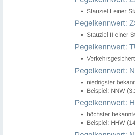
Stauziel I einer S
Pegelkennwert: Z
Stauziel II einer 
Pegelkennwert:
Verkehrsgesichert
Pegelkennwert:
niedrigster bekan
Beispiel: NNW (3
Pegelkennwert:
höchster bekannt
Beispiel: HHW (1
Pegelkennwert: 