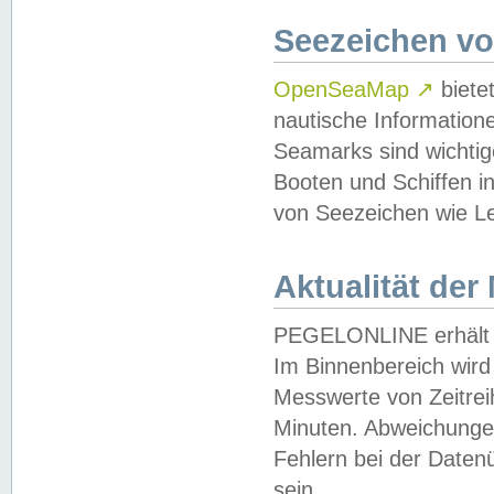
Seezeichen v
OpenSeaMap
↗
biete
nautische Information
Seamarks sind wichtig
Booten und Schiffen i
von Seezeichen wie Le
Aktualität der
PEGELONLINE erhält u
Im Binnenbereich wird 
Messwerte von Zeitreih
Minuten. Abweichungen
Fehlern bei der Daten
sein.