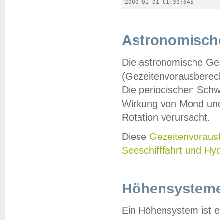
2000-01-01 01:30;645
Astronomische
Die astronomische Gez
(Gezeitenvorausberec
Die periodischen Schw
Wirkung von Mond und
Rotation verursacht.
Diese
Gezeitenvorau
Seeschifffahrt und Hy
Höhensystem
Ein Höhensystem ist e