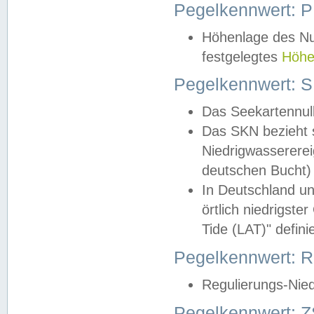
Pegelkennwert: 
Höhenlage des Nul
festgelegtes
Höhe
Pegelkennwert: 
Das Seekartennull
Das SKN bezieht s
Niedrigwassererei
deutschen Bucht) 
In Deutschland un
örtlich niedrigst
Tide (LAT)" definie
Pegelkennwert:
Regulierungs-Nie
Pegelkennwert: Z