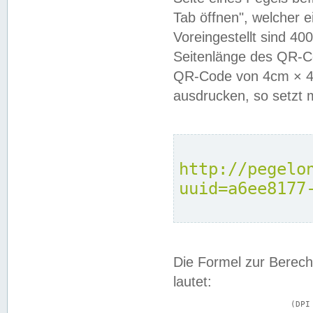
Tab öffnen", welcher 
Voreingestellt sind 4
Seitenlänge des QR-C
QR-Code von 4cm × 4c
ausdrucken, so setzt 
http://pegelo
uuid=a6ee8177
Die Formel zur Berech
lautet:
			(DPI × Druckkantenlänge in cm) ÷ 2,54 = Kantenlänge in Pixel
