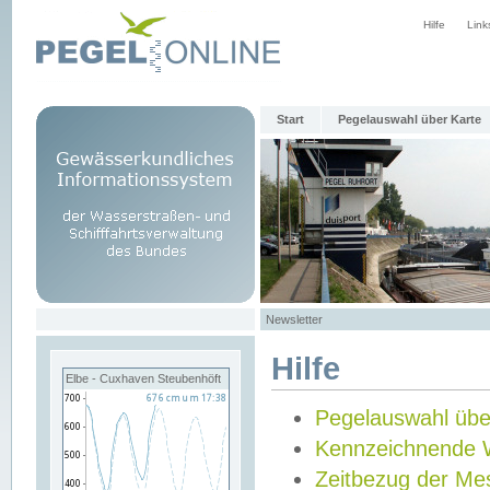
Hilfe
Link
Start
Pegelauswahl über Karte
Newsletter
Hilfe
Elbe - Cuxhaven Steubenhöft
Pegelauswahl übe
Kennzeichnende 
Zeitbezug der Me