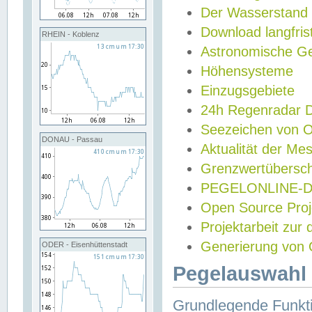
Der Wasserstand
Download langfris
RHEIN - Koblenz
Astronomische Gez
Höhensysteme
Einzugsgebiete
24h Regenradar
Seezeichen von 
DONAU - Passau
Aktualität der Me
Grenzwertübersch
PEGELONLINE-Di
Open Source Projek
Projektarbeit zur
Generierung von 
ODER - Eisenhüttenstadt
Pegelauswahl 
Grundlegende Funkti