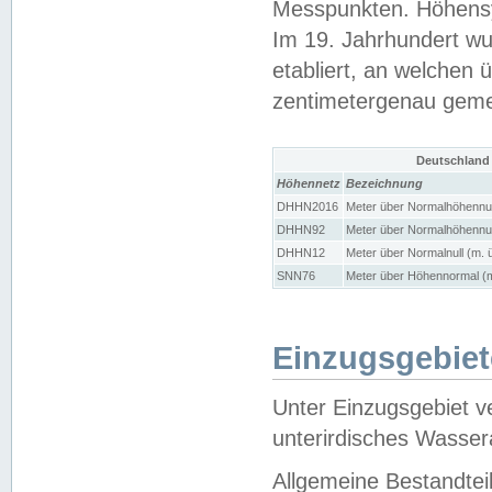
Messpunkten. Höhensy
Im 19. Jahrhundert wu
etabliert, an welchen 
zentimetergenau gem
Deutschland
Höhennetz
Bezeichnung
DHHN2016
Meter über Normalhöhennul
DHHN92
Meter über Normalhöhennul
DHHN12
Meter über Normalnull (m. 
SNN76
Meter über Höhennormal (m
Einzugsgebiet
Unter Einzugsgebiet v
unterirdisches Wasser
Allgemeine Bestandtei