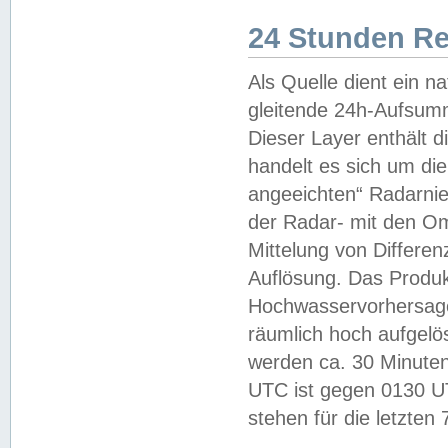
24 Stunden R
Als Quelle dient ein n
gleitende 24h-Aufsum
Dieser Layer enthält
handelt es sich um di
angeeichten“ Radarnie
der Radar- mit den O
Mittelung von Differe
Auflösung. Das Produk
Hochwasservorhersagez
räumlich hoch aufgelö
werden ca. 30 Minuten
UTC ist gegen 0130 UTC
stehen für die letzten