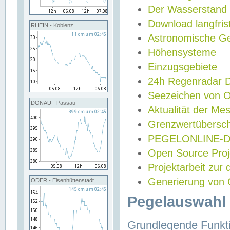
Der Wasserstand
Download langfris
RHEIN - Koblenz
Astronomische Gez
Höhensysteme
Einzugsgebiete
24h Regenradar
Seezeichen von 
DONAU - Passau
Aktualität der Me
Grenzwertübersch
PEGELONLINE-Di
Open Source Projek
Projektarbeit zur
Generierung von 
ODER - Eisenhüttenstadt
Pegelauswahl 
Grundlegende Funkti