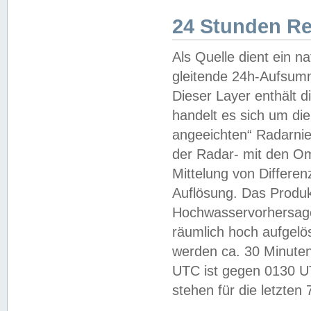
24 Stunden R
Als Quelle dient ein n
gleitende 24h-Aufsum
Dieser Layer enthält
handelt es sich um di
angeeichten“ Radarnie
der Radar- mit den O
Mittelung von Differe
Auflösung. Das Produk
Hochwasservorhersagez
räumlich hoch aufgelö
werden ca. 30 Minuten
UTC ist gegen 0130 UTC
stehen für die letzten