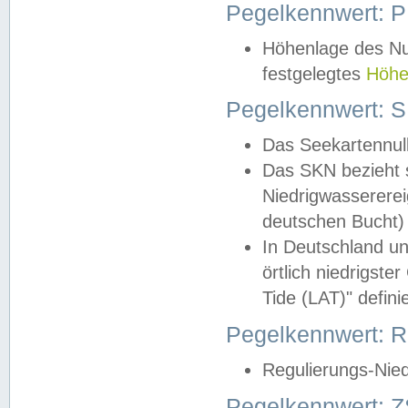
Pegelkennwert: 
Höhenlage des Nul
festgelegtes
Höhe
Pegelkennwert: 
Das Seekartennull
Das SKN bezieht s
Niedrigwassererei
deutschen Bucht) 
In Deutschland un
örtlich niedrigst
Tide (LAT)" definie
Pegelkennwert:
Regulierungs-Nie
Pegelkennwert: Z