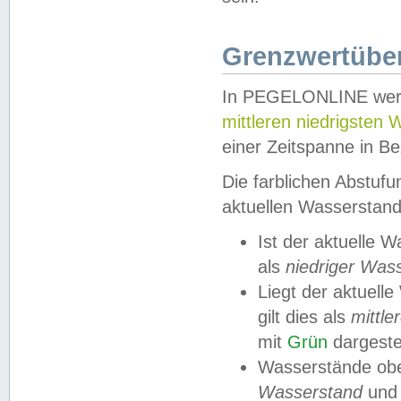
Grenzwertüber
In PEGELONLINE werde
mittleren niedrigsten
einer Zeitspanne in Be
Die farblichen Abstuf
aktuellen Wasserstand
Ist der aktuelle 
als
niedriger Was
Liegt der aktue
gilt dies als
mittle
mit
Grün
dargestel
Wasserstände obe
Wasserstand
und