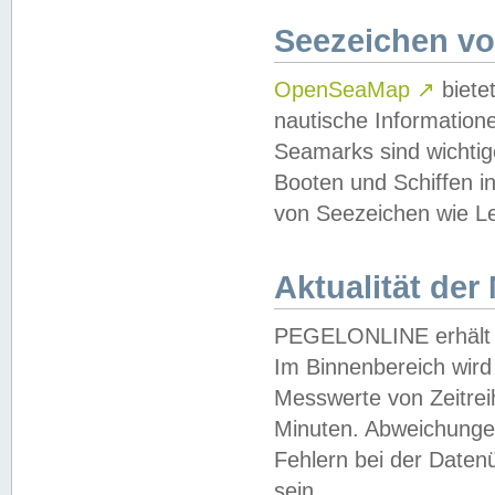
Seezeichen v
OpenSeaMap
↗
biete
nautische Information
Seamarks sind wichtig
Booten und Schiffen i
von Seezeichen wie Le
Aktualität der
PEGELONLINE erhält u
Im Binnenbereich wird 
Messwerte von Zeitreih
Minuten. Abweichungen
Fehlern bei der Daten
sein.