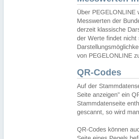
Über PEGELONLINE wer
Messwerten der Bundes
derzeit klassische Da
der Werte findet nicht 
Darstellungsmöglichkei
von PEGELONLINE zu 
QR-Codes
Auf der Stammdatensei
Seite anzeigen" ein Q
Stammdatenseite enthä
gescannt, so wird man
QR-Codes können auc
Seite eines Pegels be