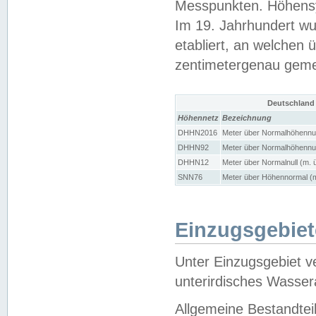
Messpunkten. Höhensy
Im 19. Jahrhundert wu
etabliert, an welchen 
zentimetergenau gem
Deutschland
Höhennetz
Bezeichnung
DHHN2016
Meter über Normalhöhennul
DHHN92
Meter über Normalhöhennul
DHHN12
Meter über Normalnull (m. 
SNN76
Meter über Höhennormal (m
Einzugsgebiet
Unter Einzugsgebiet v
unterirdisches Wasser
Allgemeine Bestandtei