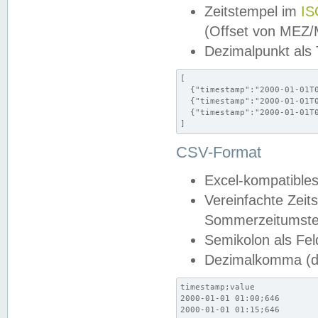
Zeitstempel im
IS
(Offset von MEZ
Dezimalpunkt als
[

  {"timestamp":"2000-01-01T0
  {"timestamp":"2000-01-01T0
  {"timestamp":"2000-01-01T0
]
CSV-Format
Excel-kompatibles
Vereinfachte Zeit
Sommerzeitumstel
Semikolon als Fel
Dezimalkomma (de
timestamp;value

2000-01-01 01:00;646

2000-01-01 01:15;646
