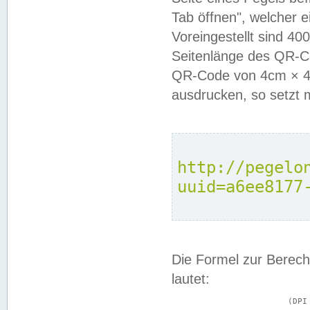
Tab öffnen", welcher 
Voreingestellt sind 4
Seitenlänge des QR-C
QR-Code von 4cm × 4c
ausdrucken, so setzt 
http://pegelo
uuid=a6ee8177
Die Formel zur Berech
lautet:
			(DPI × Druckkantenlänge in cm) ÷ 2,54 = Kantenlänge in Pixel
