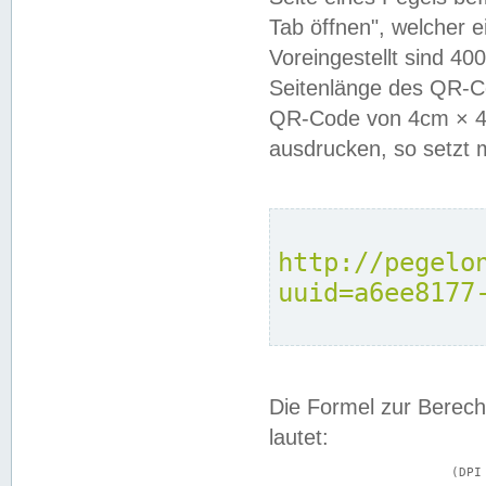
Tab öffnen", welcher 
Voreingestellt sind 4
Seitenlänge des QR-C
QR-Code von 4cm × 4c
ausdrucken, so setzt 
http://pegelo
uuid=a6ee8177
Die Formel zur Berech
lautet:
			(DPI × Druckkantenlänge in cm) ÷ 2,54 = Kantenlänge in Pixel
