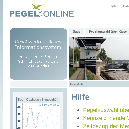
Hilfe
Link
Start
Pegelauswahl über Karte
Newsletter
Hilfe
Elbe - Cuxhaven Steubenhöft
Pegelauswahl übe
Kennzeichnende 
Zeitbezug der Me