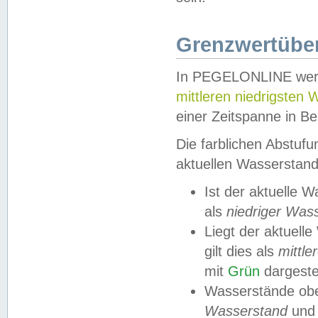
Grenzwertüber
In PEGELONLINE werde
mittleren niedrigsten
einer Zeitspanne in Be
Die farblichen Abstuf
aktuellen Wasserstand
Ist der aktuelle 
als
niedriger Was
Liegt der aktue
gilt dies als
mittle
mit
Grün
dargestel
Wasserstände obe
Wasserstand
und