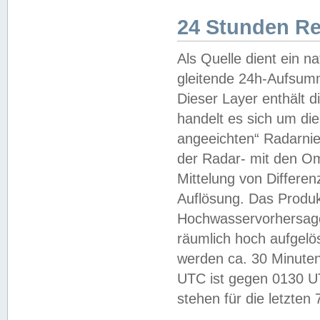
24 Stunden R
Als Quelle dient ein n
gleitende 24h-Aufsum
Dieser Layer enthält
handelt es sich um di
angeeichten“ Radarnie
der Radar- mit den O
Mittelung von Differe
Auflösung. Das Produk
Hochwasservorhersagez
räumlich hoch aufgelö
werden ca. 30 Minuten
UTC ist gegen 0130 UTC
stehen für die letzten