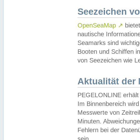
Seezeichen v
OpenSeaMap
↗
biete
nautische Information
Seamarks sind wichtig
Booten und Schiffen i
von Seezeichen wie Le
Aktualität der
PEGELONLINE erhält u
Im Binnenbereich wird 
Messwerte von Zeitreih
Minuten. Abweichungen
Fehlern bei der Daten
sein.