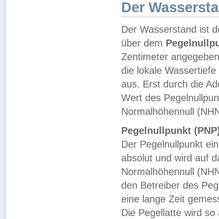
Der Wasserst
Der Wasserstand ist d
über dem
Pegelnullp
Zentimeter angegeben
die lokale Wassertie
aus. Erst durch die A
Wert des Pegelnullpun
Normalhöhennull (NHN
Pegelnullpunkt (PNP)
Der Pegelnullpunkt ei
absolut und wird auf
Normalhöhennull (NHN
den Betreiber des Pege
eine lange Zeit geme
Die Pegellatte wird s