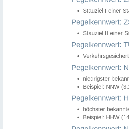
Stauziel I einer S
Pegelkennwert: Z
Stauziel II einer 
Pegelkennwert:
Verkehrsgesichert
Pegelkennwert:
niedrigster bekan
Beispiel: NNW (3
Pegelkennwert:
höchster bekannt
Beispiel: HHW (1
Pegelkennwert: 