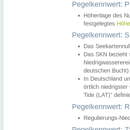
Pegelkennwert: 
Höhenlage des Nul
festgelegtes
Höhe
Pegelkennwert: 
Das Seekartennull
Das SKN bezieht s
Niedrigwassererei
deutschen Bucht) 
In Deutschland un
örtlich niedrigst
Tide (LAT)" definie
Pegelkennwert:
Regulierungs-Nie
Pegelkennwert: Z