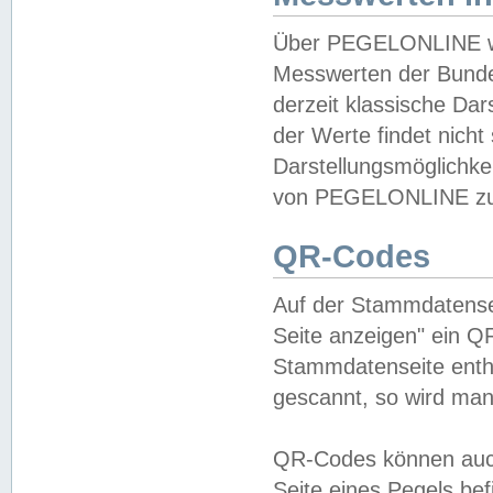
Über PEGELONLINE wer
Messwerten der Bundes
derzeit klassische Da
der Werte findet nicht 
Darstellungsmöglichkei
von PEGELONLINE zu 
QR-Codes
Auf der Stammdatensei
Seite anzeigen" ein Q
Stammdatenseite enthä
gescannt, so wird man
QR-Codes können auc
Seite eines Pegels be