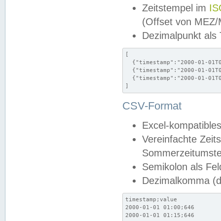
Zeitstempel im
IS
(Offset von MEZ
Dezimalpunkt als
[

  {"timestamp":"2000-01-01T0
  {"timestamp":"2000-01-01T0
  {"timestamp":"2000-01-01T0
]
CSV-Format
Excel-kompatibles
Vereinfachte Zeit
Sommerzeitumstel
Semikolon als Fel
Dezimalkomma (de
timestamp;value

2000-01-01 01:00;646

2000-01-01 01:15;646
