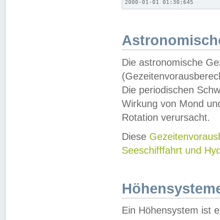
2000-01-01 01:30;645
Astronomische
Die astronomische Gez
(Gezeitenvorausberec
Die periodischen Schw
Wirkung von Mond und
Rotation verursacht.
Diese
Gezeitenvorau
Seeschifffahrt und Hy
Höhensystem
Ein Höhensystem ist e