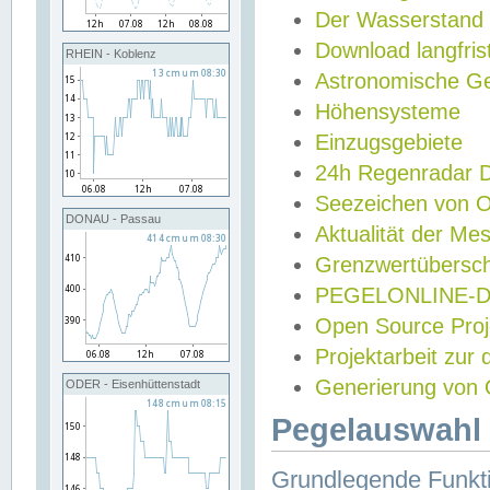
Der Wasserstand
Download langfris
RHEIN - Koblenz
Astronomische Gez
Höhensysteme
Einzugsgebiete
24h Regenradar
Seezeichen von 
DONAU - Passau
Aktualität der Me
Grenzwertübersch
PEGELONLINE-Di
Open Source Projek
Projektarbeit zur
Generierung von 
ODER - Eisenhüttenstadt
Pegelauswahl 
Grundlegende Funkti