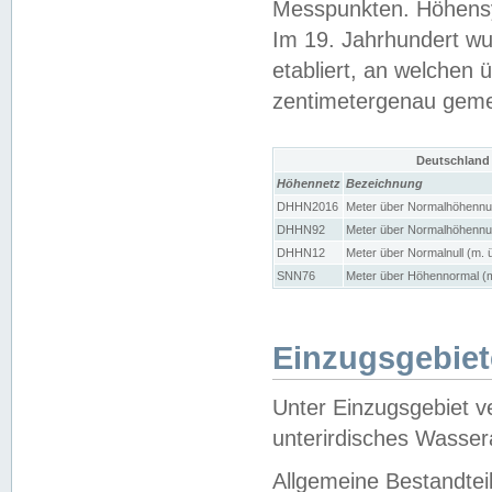
Messpunkten. Höhensy
Im 19. Jahrhundert wu
etabliert, an welchen 
zentimetergenau gem
Deutschland
Höhennetz
Bezeichnung
DHHN2016
Meter über Normalhöhennul
DHHN92
Meter über Normalhöhennul
DHHN12
Meter über Normalnull (m. 
SNN76
Meter über Höhennormal (m
Einzugsgebiet
Unter Einzugsgebiet v
unterirdisches Wasser
Allgemeine Bestandtei