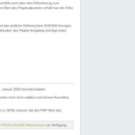
ssertiefe noch über den Höhenbezug zum
en Wert des Pegelnullpunktes erhält man die Höhe
d auf das amtliche Höhensystem DHHN92 bezogen
reiber des Pegels festgelegt und liegt meist
. Januar 2000 herunterzuladen.
den noch nicht validiert und können Ausreißer,
(m ü. NHN) müssen Sie den PNP-Wert des
ie
PEGELONLINE Webservices
zur Verfügung.