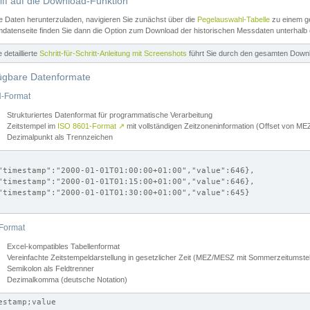
iff auf die Download-Funktion
e Daten herunterzuladen, navigieren Sie zunächst über die
Pegelauswahl-Tabelle
zu einem ge
datenseite finden Sie dann die Option zum Download der historischen Messdaten unterhalb
ne detaillierte
Schritt-für-Schritt-Anleitung mit Screenshots
führt Sie durch den gesamten Down
ügbare Datenformate
-Format
Strukturiertes Datenformat für programmatische Verarbeitung
Zeitstempel im
ISO 8601-Format
↗
mit vollständigen Zeitzoneninformation (Offset von 
Dezimalpunkt als Trennzeichen
"timestamp":"2000-01-01T01:00:00+01:00","value":646},

"timestamp":"2000-01-01T01:15:00+01:00","value":646},

"timestamp":"2000-01-01T01:30:00+01:00","value":645}

Format
Excel-kompatibles Tabellenformat
Vereinfachte Zeitstempeldarstellung in gesetzlicher Zeit (MEZ/MESZ mit Sommerzeitumstel
Semikolon als Feldtrenner
Dezimalkomma (deutsche Notation)
estamp;value
