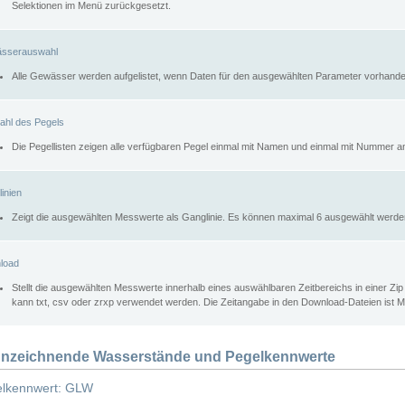
Selektionen im Menü zurückgesetzt.
sserauswahl
Alle Gewässer werden aufgelistet, wenn Daten für den ausgewählten Parameter vorhande
ahl des Pegels
Die Pegellisten zeigen alle verfügbaren Pegel einmal mit Namen und einmal mit Nummer a
inien
Zeigt die ausgewählten Messwerte als Ganglinie. Es können maximal 6 ausgewählt werde
load
Stellt die ausgewählten Messwerte innerhalb eines auswählbaren Zeitbereichs in einer Zi
kann txt, csv oder zrxp verwendet werden. Die Zeitangabe in den Download-Dateien ist 
nzeichnende Wasserstände und Pegelkennwerte
lkennwert: GLW