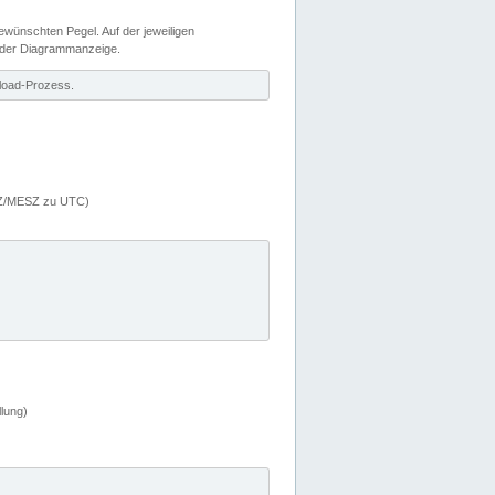
wünschten Pegel. Auf der jeweiligen
 der Diagrammanzeige.
load-Prozess.
MEZ/MESZ zu UTC)
lung)