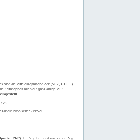
ies sind die Mitteleuropäische Zeit (MEZ, UTC+1)
ie Zeitangaben auch auf ganzjährige MEZ-
ingestellt.
 vor.
 Mitteleuropäischer Zeit vor.
lpunkt (PNP)
der Pegellatte und wird in der Regel