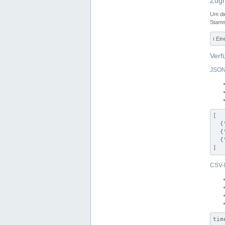
Zugr
Um di
Stamm
ℹ️ Ei
Verf
JSON
[

  {
  {
  {
]
CSV-
tim