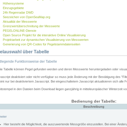
Höhensysteme
Einzugsgebiete
24h Regenradar DWD
Seezeichen von OpenSeaMap.org
Aktualität der Messwerte
Grenzwertüberschreitung der Messwerte
PEGELONLINE-Dienste
Open Source Projekt für die interaktive Online Visualisierung
Projektarbeit zur dynamischen Visualisierung von Messwerten
Generierung von QR-Codes für Pegelstammdatenseiten
elauswahl über Tabelle
legende Funktionsweise der Tabelle
die Tabelle können Pegel gefunden werden und deren Messwerte heruntergeladen oder visuali
vascript deaktiviert oder nicht verfügbar so muss jede Änderung mit der Bestätigung des "Filt
int nur bei deaktiviertem Javascript. Bei eingeschaltetem Javascript aktualisieren sich alle 
itstempel in den Dateien beim Download liegen ganzjährig in mitteleuropäischer Winterzeit vo
Bedienung der Tabelle:
Beschreibung
meter
Hier besteht die Möglichkeit, die auszuwertende Messgröße einzustellen. Bei einer Ände