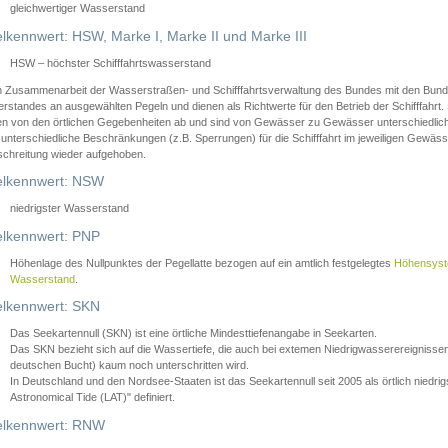
gleichwertiger Wasserstand
lkennwert: HSW, Marke I, Marke II und Marke III
HSW – höchster Schifffahrtswasserstand
in Zusammenarbeit der Wasserstraßen- und Schifffahrtsverwaltung des Bundes mit den Bund
standes an ausgewählten Pegeln und dienen als Richtwerte für den Betrieb der Schifffahrt. 
n von den örtlichen Gegebenheiten ab und sind von Gewässer zu Gewässer unterschiedlich
 unterschiedliche Beschränkungen (z.B. Sperrungen) für die Schifffahrt im jeweiligen Gewäss
schreitung wieder aufgehoben.
lkennwert: NSW
niedrigster Wasserstand
lkennwert: PNP
Höhenlage des Nullpunktes der Pegellatte bezogen auf ein amtlich festgelegtes
Höhensys
Wasserstand
.
lkennwert: SKN
Das Seekartennull (SKN) ist eine örtliche Mindesttiefenangabe in Seekarten.
Das SKN bezieht sich auf die Wassertiefe, die auch bei extemen Niedrigwasserereignissen
deutschen Bucht) kaum noch unterschritten wird.
In Deutschland und den Nordsee-Staaten ist das Seekartennull seit 2005 als örtlich nie
Astronomical Tide (LAT)" definiert.
lkennwert: RNW