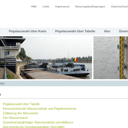
Hilfe
Links
Impressum
Nutzungsbedingungen
Datenschutz
Pegelauswahl über Karte
Pegelauswahl über Tabelle
Abo
Down
tter
e
Pegelauswahl über Tabelle
Kennzeichnende Wasserstände und Pegelkennwerte
Zeitbezug der Messwerte
Der Wasserstand
Download langfristiger Wasserstände und Abflüsse
Astronomische Gezeitenganglinie (Astrotide)