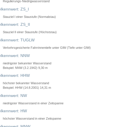
Regulierungs-Niedrigwasserstand
lkennwert: ZS_I
Stauziel I einer Staustufe (Normalstau)
lkennwert: ZS_II
Stauziel II einer Staustufe (Höchststau)
elkennwert: TUGLW
Verkehrsgesicherte Fahrrinnentiefe unter GlW (Tiefe unter GlW)
lkennwert: NNW
niedrigster bekannter Wasserstand
Beispiel: NNW (3.2.1942) 9,30 m
lkennwert: HHW
höchster bekannter Wasserstand
Beispiel: HHW (14.8.2001) 14,31 m
lkennwert: NW
niedrigster Wasserstand in einer Zeitspanne
lkennwert: HW
höchster Wasserstand in einer Zeitspanne
elkennwert: MNW