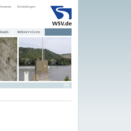
hinweise
Einstellungen
loads
Webservices