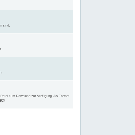
n sind.
n.
n.
p Datei zum Download zur Verfügung. Als Format
MEZ!