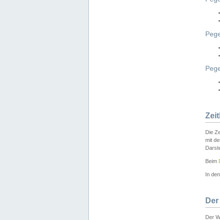
Pege
Peg
Zei
Die Ze
mit d
Darst
Beim
In de
Der
Der W