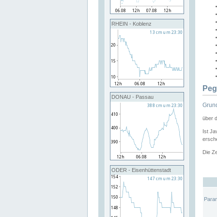
RHEIN - Koblenz
Peg
DONAU - Passau
Grund
über 
Ist Ja
ersche
Die Ze
ODER - Eisenhüttenstadt
Para