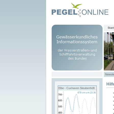
Start
Newsle
Hilf
Elbe - Cuxhaven Steubenhöft