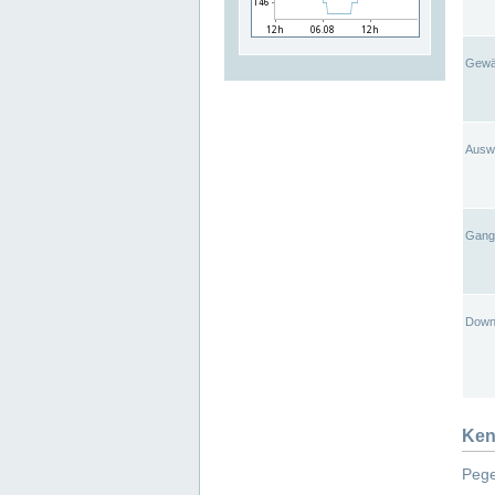
Gewä
Ausw
Gangl
Down
Ken
Pege