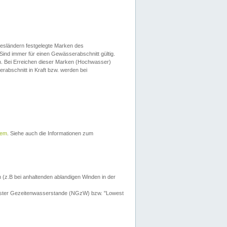
esländern festgelegte Marken des
Sind immer für einen Gewässerabschnitt gültig.
. Bei Erreichen dieser Marken (Hochwasser)
erabschnitt in Kraft bzw. werden bei
tem
. Siehe auch die Informationen zum
 (z.B bei anhaltenden ablandigen Winden in der
drigster Gezeitenwasserstande (NGzW) bzw. "Lowest