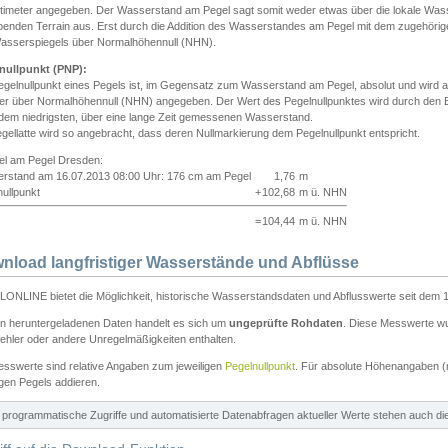
ntimeter angegeben. Der Wasserstand am Pegel sagt somit weder etwas über die lokale Wa
enden Terrain aus. Erst durch die Addition des Wasserstandes am Pegel mit dem zugehörig
asserspiegels über Normalhöhennull (NHN).
nullpunkt (PNP):
egelnullpunkt eines Pegels ist, im Gegensatz zum Wasserstand am Pegel, absolut und wir
ter über Normalhöhennull (NHN) angegeben. Der Wert des Pegelnullpunktes wird durch den Bet
 dem niedrigsten, über eine lange Zeit gemessenen Wasserstand.
gellatte wird so angebracht, dass deren Nullmarkierung dem Pegelnullpunkt entspricht.
iel am Pegel Dresden:
rstand am 16.07.2013 08:00 Uhr: 176 cm am Pegel
1,76
m
ullpunkt
+
102,68
m ü. NHN
=
104,44
m ü. NHN
nload langfristiger Wasserstände und Abflüsse
ONLINE bietet die Möglichkeit, historische Wasserstandsdaten und Abflusswerte seit dem 1
en heruntergeladenen Daten handelt es sich um
ungeprüfte Rohdaten
. Diese Messwerte wur
ehler oder andere Unregelmäßigkeiten enthalten.
esswerte sind relative Angaben zum jeweiligen
Pegelnullpunkt
. Für absolute Höhenangaben 
igen Pegels addieren.
ür programmatische Zugriffe und automatisierte Datenabfragen aktueller Werte stehen auch d