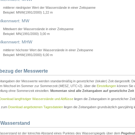
mittlerer niedrigster Wert der Wasserstände in einer Zeitspanne
Beispiel: MNW(1991/2000) 1,22 m
lkennwert: MW
Mittelwert der Wasserstände in einer Zeitspanne
Beispiel: MN(1991/2000) 3,00 m
elkennwert: MHW
mittlerer höchster Wert der Wasserstände in einer Zeitspanne
Beispiel: MHW(1991/2000) 6,00 m
tbezug der Messwerte
itangaben der Messwerte werden standardmäßig in gesetzlicher (lokaler) Zeit dargestellt. D
em Wechsel im Sommer zur Sommerzeit (MESZ, UTC+2). über die
Einstellungen
können Sie d
ellung ohne Sommerzeit einstellen.
Momentan sind alle Zeitangaben auf gesetzliche Zeit e
Download langfristiger Wasserstände und Abflüsse
liegen die Zeitangaben in gesetzlicher Zeit
n zum
Download angebotenen Tagesdateien
liegen die Zeitangaben grundsätzlich ganzjährig in
 Wasserstand
asserstand ist der lotrechte Abstand eines Punktes des Wasserspiegels über dem
Pegelnul