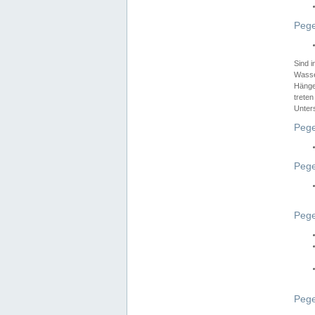
Pege
Sind 
Wasser
Hänge
treten
Unter
Pege
Pege
Pege
Pege