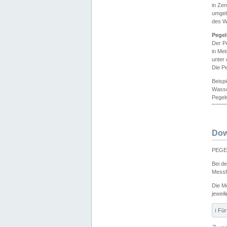
in Ze
umgeb
des W
Pegel
Der P
in Me
unter
Die Pe
Beisp
Wasse
Pegeln
Dow
PEGEL
Bei d
Messf
Die M
jeweil
ℹ️ F