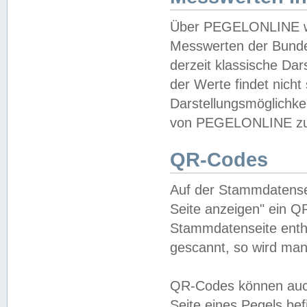
Über PEGELONLINE wer
Messwerten der Bundes
derzeit klassische Da
der Werte findet nicht 
Darstellungsmöglichkei
von PEGELONLINE zu 
QR-Codes
Auf der Stammdatensei
Seite anzeigen" ein Q
Stammdatenseite enthä
gescannt, so wird man
QR-Codes können auc
Seite eines Pegels be