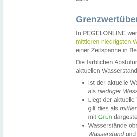
Grenzwertüber
In PEGELONLINE werde
mittleren niedrigsten
einer Zeitspanne in Be
Die farblichen Abstuf
aktuellen Wasserstand
Ist der aktuelle 
als
niedriger Was
Liegt der aktue
gilt dies als
mittle
mit
Grün
dargestel
Wasserstände obe
Wasserstand
und