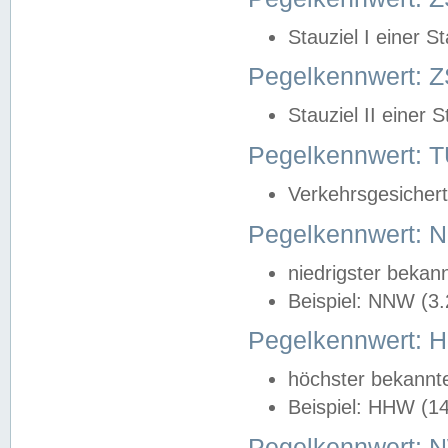
Stauziel I einer S
Pegelkennwert: Z
Stauziel II einer 
Pegelkennwert:
Verkehrsgesichert
Pegelkennwert:
niedrigster bekan
Beispiel: NNW (3
Pegelkennwert:
höchster bekannt
Beispiel: HHW (1
Pegelkennwert: 