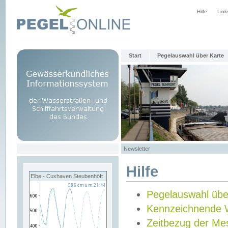
Hilfe
Link
Start
Pegelauswahl über Karte
Newsletter
Hilfe
Elbe - Cuxhaven Steubenhöft
Pegelauswahl übe
Kennzeichnende 
Zeitbezug der Me