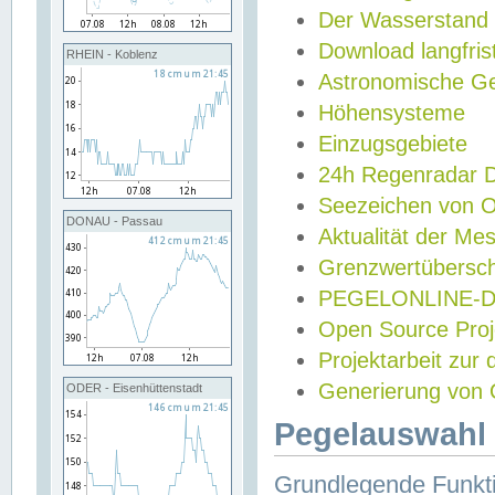
Der Wasserstand
Download langfris
RHEIN - Koblenz
Astronomische Gez
Höhensysteme
Einzugsgebiete
24h Regenradar
Seezeichen von 
DONAU - Passau
Aktualität der Me
Grenzwertübersch
PEGELONLINE-Di
Open Source Projek
Projektarbeit zur
Generierung von 
ODER - Eisenhüttenstadt
Pegelauswahl 
Grundlegende Funkti