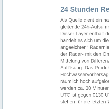
24 Stunden R
Als Quelle dient ein n
gleitende 24h-Aufsum
Dieser Layer enthält
handelt es sich um di
angeeichten“ Radarnie
der Radar- mit den O
Mittelung von Differe
Auflösung. Das Produk
Hochwasservorhersagez
räumlich hoch aufgelö
werden ca. 30 Minuten
UTC ist gegen 0130 UTC
stehen für die letzten