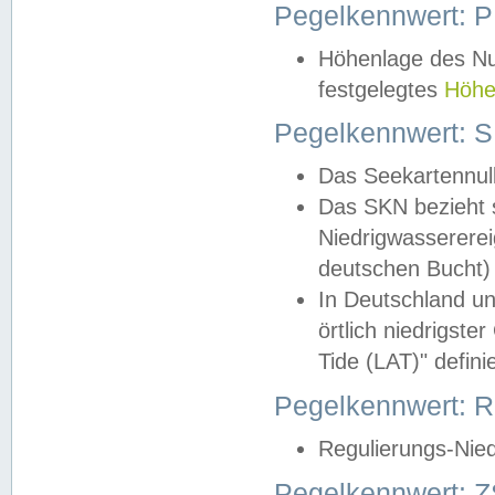
Pegelkennwert: 
Höhenlage des Nul
festgelegtes
Höhe
Pegelkennwert: 
Das Seekartennull
Das SKN bezieht s
Niedrigwassererei
deutschen Bucht) 
In Deutschland un
örtlich niedrigst
Tide (LAT)" definie
Pegelkennwert:
Regulierungs-Nie
Pegelkennwert: Z