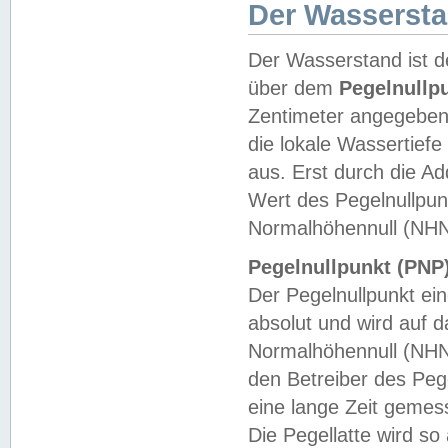
Der Wasserst
Der Wasserstand ist d
über dem
Pegelnullp
Zentimeter angegeben
die lokale Wassertie
aus. Erst durch die A
Wert des Pegelnullpun
Normalhöhennull (NHN
Pegelnullpunkt (PNP)
Der Pegelnullpunkt ei
absolut und wird auf
Normalhöhennull (NHN
den Betreiber des Pege
eine lange Zeit geme
Die Pegellatte wird s