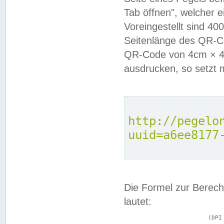
Tab öffnen", welcher 
Voreingestellt sind 4
Seitenlänge des QR-C
QR-Code von 4cm × 4c
ausdrucken, so setzt 
http://pegelo
uuid=a6ee8177
Die Formel zur Berech
lautet:
			(DPI × Druckkantenlänge in cm) ÷ 2,54 = Kantenlänge in Pixel
