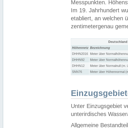
Messpunkten. Höhensy
Im 19. Jahrhundert wu
etabliert, an welchen 
zentimetergenau gem
Deutschland
Höhennetz
Bezeichnung
DHHN2016
Meter über Normalhöhennul
DHHN92
Meter über Normalhöhennul
DHHN12
Meter über Normalnull (m. 
SNN76
Meter über Höhennormal (m
Einzugsgebiet
Unter Einzugsgebiet v
unterirdisches Wasser
Allgemeine Bestandtei