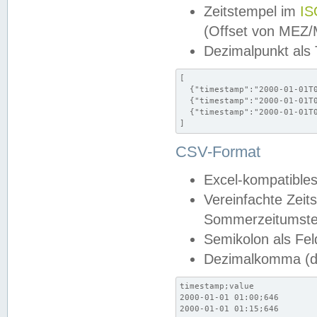
Zeitstempel im
IS
(Offset von MEZ
Dezimalpunkt als
[

  {"timestamp":"2000-01-01T0
  {"timestamp":"2000-01-01T0
  {"timestamp":"2000-01-01T0
]
CSV-Format
Excel-kompatibles
Vereinfachte Zeit
Sommerzeitumstel
Semikolon als Fel
Dezimalkomma (de
timestamp;value

2000-01-01 01:00;646

2000-01-01 01:15;646
