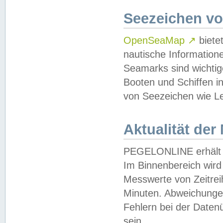
Seezeichen v
OpenSeaMap
↗
biete
nautische Information
Seamarks sind wichtig
Booten und Schiffen i
von Seezeichen wie Le
Aktualität der
PEGELONLINE erhält u
Im Binnenbereich wird 
Messwerte von Zeitreih
Minuten. Abweichungen
Fehlern bei der Daten
sein.