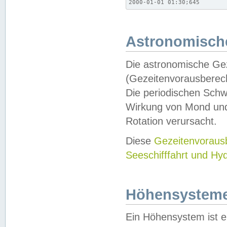
2000-01-01 01:30;645
Astronomische
Die astronomische Gez
(Gezeitenvorausberec
Die periodischen Schw
Wirkung von Mond und
Rotation verursacht.
Diese
Gezeitenvorau
Seeschifffahrt und Hy
Höhensystem
Ein Höhensystem ist e