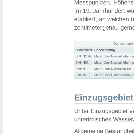
Messpunkten. Höhensy
Im 19. Jahrhundert wu
etabliert, an welchen 
zentimetergenau gem
Deutschland
Höhennetz
Bezeichnung
DHHN2016
Meter über Normalhöhennul
DHHN92
Meter über Normalhöhennul
DHHN12
Meter über Normalnull (m. 
SNN76
Meter über Höhennormal (m
Einzugsgebiet
Unter Einzugsgebiet v
unterirdisches Wasser
Allgemeine Bestandtei