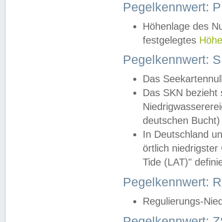
Pegelkennwert: 
Höhenlage des Nul
festgelegtes
Höhe
Pegelkennwert: 
Das Seekartennull
Das SKN bezieht s
Niedrigwassererei
deutschen Bucht) 
In Deutschland un
örtlich niedrigst
Tide (LAT)" definie
Pegelkennwert:
Regulierungs-Nie
Pegelkennwert: Z