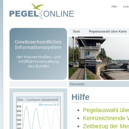
Hilfe
Link
Start
Pegelauswahl über Karte
Newsletter
Hilfe
Elbe - Cuxhaven Steubenhöft
Pegelauswahl übe
Kennzeichnende 
Zeitbezug der Me