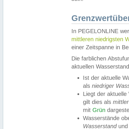
Grenzwertüber
In PEGELONLINE werde
mittleren niedrigsten
einer Zeitspanne in Be
Die farblichen Abstuf
aktuellen Wasserstand
Ist der aktuelle 
als
niedriger Was
Liegt der aktue
gilt dies als
mittle
mit
Grün
dargestel
Wasserstände obe
Wasserstand
und