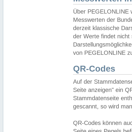
Über PEGELONLINE wer
Messwerten der Bundes
derzeit klassische Da
der Werte findet nicht 
Darstellungsmöglichkei
von PEGELONLINE zu 
QR-Codes
Auf der Stammdatensei
Seite anzeigen" ein Q
Stammdatenseite enthä
gescannt, so wird man
QR-Codes können auc
Seite eines Pegels be