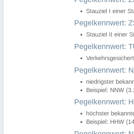
Stauziel I einer S
Pegelkennwert: Z
Stauziel II einer 
Pegelkennwert:
Verkehrsgesichert
Pegelkennwert:
niedrigster bekan
Beispiel: NNW (3
Pegelkennwert:
höchster bekannt
Beispiel: HHW (1
Pegelkennwert: 