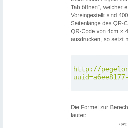
Tab öffnen", welcher 
Voreingestellt sind 4
Seitenlänge des QR-C
QR-Code von 4cm × 4c
ausdrucken, so setzt 
http://pegelo
uuid=a6ee8177
Die Formel zur Berech
lautet:
			(DPI × Druckkantenlänge in cm) ÷ 2,54 = Kantenlänge in Pixel
