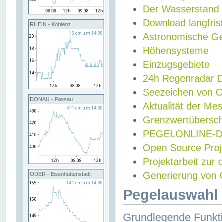
Der Wasserstand
Download langfris
RHEIN - Koblenz
Astronomische Gez
Höhensysteme
Einzugsgebiete
24h Regenradar
Seezeichen von 
DONAU - Passau
Aktualität der Me
Grenzwertübersch
PEGELONLINE-Di
Open Source Projek
Projektarbeit zur
Generierung von 
ODER - Eisenhüttenstadt
Pegelauswahl 
Grundlegende Funkti