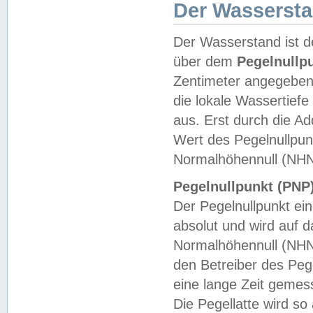
Der Wasserst
Der Wasserstand ist d
über dem
Pegelnullp
Zentimeter angegeben
die lokale Wassertie
aus. Erst durch die A
Wert des Pegelnullpun
Normalhöhennull (NHN
Pegelnullpunkt (PNP)
Der Pegelnullpunkt ei
absolut und wird auf
Normalhöhennull (NHN
den Betreiber des Pege
eine lange Zeit geme
Die Pegellatte wird s