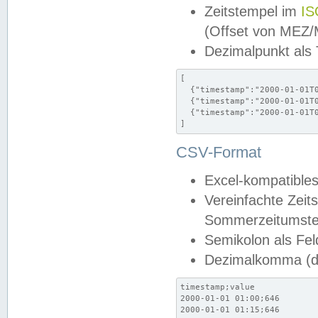
Zeitstempel im
IS
(Offset von MEZ
Dezimalpunkt als
[

  {"timestamp":"2000-01-01T0
  {"timestamp":"2000-01-01T0
  {"timestamp":"2000-01-01T0
]
CSV-Format
Excel-kompatibles
Vereinfachte Zeit
Sommerzeitumstel
Semikolon als Fel
Dezimalkomma (de
timestamp;value

2000-01-01 01:00;646

2000-01-01 01:15;646
