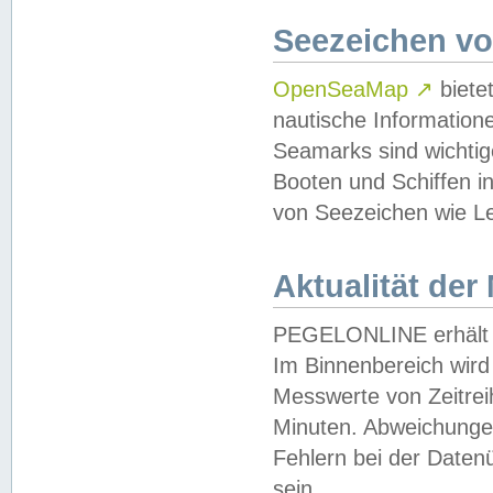
Seezeichen v
OpenSeaMap
↗
biete
nautische Information
Seamarks sind wichtig
Booten und Schiffen i
von Seezeichen wie Le
Aktualität der
PEGELONLINE erhält u
Im Binnenbereich wird 
Messwerte von Zeitreih
Minuten. Abweichungen
Fehlern bei der Daten
sein.