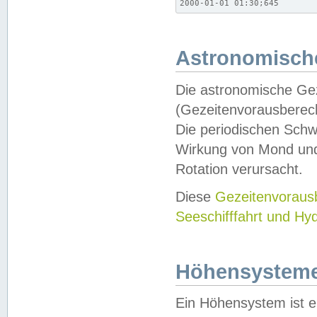
2000-01-01 01:30;645
Astronomische
Die astronomische Gez
(Gezeitenvorausberec
Die periodischen Schw
Wirkung von Mond und
Rotation verursacht.
Diese
Gezeitenvorau
Seeschifffahrt und Hy
Höhensystem
Ein Höhensystem ist e