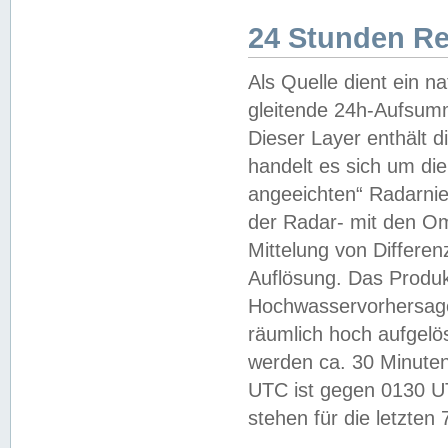
24 Stunden R
Als Quelle dient ein n
gleitende 24h-Aufsum
Dieser Layer enthält
handelt es sich um di
angeeichten“ Radarnie
der Radar- mit den O
Mittelung von Differe
Auflösung. Das Produk
Hochwasservorhersagez
räumlich hoch aufgelö
werden ca. 30 Minuten
UTC ist gegen 0130 UTC
stehen für die letzten