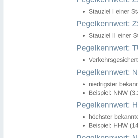
Stauziel I einer S
Pegelkennwert: Z
Stauziel II einer 
Pegelkennwert:
Verkehrsgesichert
Pegelkennwert:
niedrigster bekan
Beispiel: NNW (3
Pegelkennwert:
höchster bekannt
Beispiel: HHW (1
Pegelkennwert: 