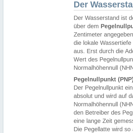
Der Wasserst
Der Wasserstand ist d
über dem
Pegelnullp
Zentimeter angegeben
die lokale Wassertie
aus. Erst durch die A
Wert des Pegelnullpun
Normalhöhennull (NHN
Pegelnullpunkt (PNP)
Der Pegelnullpunkt ei
absolut und wird auf
Normalhöhennull (NHN
den Betreiber des Pege
eine lange Zeit geme
Die Pegellatte wird s