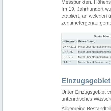
Messpunkten. Höhensy
Im 19. Jahrhundert wu
etabliert, an welchen 
zentimetergenau gem
Deutschland
Höhennetz
Bezeichnung
DHHN2016
Meter über Normalhöhennul
DHHN92
Meter über Normalhöhennul
DHHN12
Meter über Normalnull (m. 
SNN76
Meter über Höhennormal (m
Einzugsgebiet
Unter Einzugsgebiet v
unterirdisches Wasser
Allgemeine Bestandtei