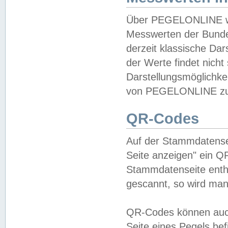
Über PEGELONLINE wer
Messwerten der Bundes
derzeit klassische Da
der Werte findet nicht 
Darstellungsmöglichkei
von PEGELONLINE zu 
QR-Codes
Auf der Stammdatensei
Seite anzeigen" ein Q
Stammdatenseite enthä
gescannt, so wird man
QR-Codes können auc
Seite eines Pegels be