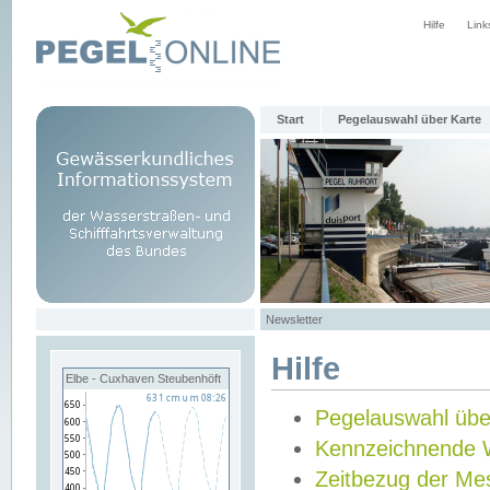
Hilfe
Link
Start
Pegelauswahl über Karte
Newsletter
Hilfe
Elbe - Cuxhaven Steubenhöft
Pegelauswahl übe
Kennzeichnende 
Zeitbezug der Me