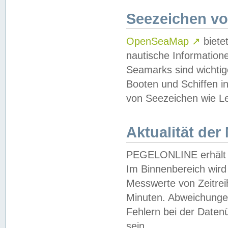
Seezeichen v
OpenSeaMap
↗
biete
nautische Information
Seamarks sind wichtig
Booten und Schiffen i
von Seezeichen wie Le
Aktualität der
PEGELONLINE erhält u
Im Binnenbereich wird 
Messwerte von Zeitreih
Minuten. Abweichungen
Fehlern bei der Daten
sein.