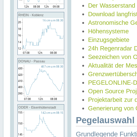
Der Wasserstand
Download langfris
RHEIN - Koblenz
Astronomische Gez
Höhensysteme
Einzugsgebiete
24h Regenradar
Seezeichen von 
DONAU - Passau
Aktualität der Me
Grenzwertübersch
PEGELONLINE-Di
Open Source Projek
Projektarbeit zur
Generierung von 
ODER - Eisenhüttenstadt
Pegelauswahl 
Grundlegende Funkti