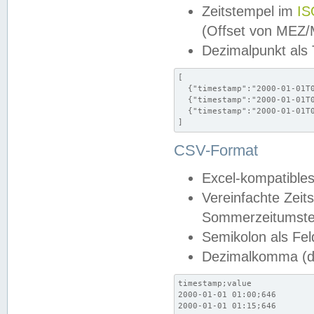
Zeitstempel im
IS
(Offset von MEZ
Dezimalpunkt als
[

  {"timestamp":"2000-01-01T0
  {"timestamp":"2000-01-01T0
  {"timestamp":"2000-01-01T0
]
CSV-Format
Excel-kompatibles
Vereinfachte Zeit
Sommerzeitumstel
Semikolon als Fel
Dezimalkomma (de
timestamp;value

2000-01-01 01:00;646

2000-01-01 01:15;646
