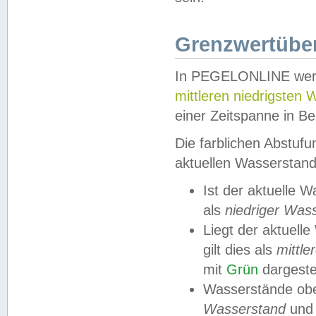
Grenzwertüber
In PEGELONLINE werde
mittleren niedrigsten
einer Zeitspanne in Be
Die farblichen Abstuf
aktuellen Wasserstand
Ist der aktuelle 
als
niedriger Was
Liegt der aktue
gilt dies als
mittle
mit
Grün
dargestel
Wasserstände obe
Wasserstand
und