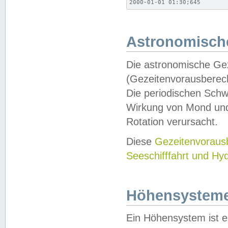
2000-01-01 01:30;645
Astronomische
Die astronomische Gez
(Gezeitenvorausberec
Die periodischen Schw
Wirkung von Mond und
Rotation verursacht.
Diese
Gezeitenvorau
Seeschifffahrt und Hy
Höhensystem
Ein Höhensystem ist e