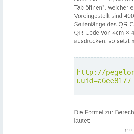
Tab öffnen", welcher 
Voreingestellt sind 4
Seitenlänge des QR-C
QR-Code von 4cm × 4c
ausdrucken, so setzt 
http://pegelo
uuid=a6ee8177
Die Formel zur Berech
lautet:
			(DPI × Druckkantenlänge in cm) ÷ 2,54 = Kantenlänge in Pixel
