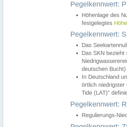
Pegelkennwert: 
Höhenlage des Nul
festgelegtes
Höhe
Pegelkennwert: 
Das Seekartennull
Das SKN bezieht s
Niedrigwassererei
deutschen Bucht) 
In Deutschland un
örtlich niedrigst
Tide (LAT)" definie
Pegelkennwert:
Regulierungs-Nie
Pegelkennwert: Z