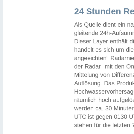
24 Stunden R
Als Quelle dient ein n
gleitende 24h-Aufsum
Dieser Layer enthält
handelt es sich um di
angeeichten“ Radarnie
der Radar- mit den O
Mittelung von Differe
Auflösung. Das Produk
Hochwasservorhersagez
räumlich hoch aufgelö
werden ca. 30 Minuten
UTC ist gegen 0130 UTC
stehen für die letzten