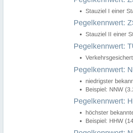
Stauziel I einer S
Pegelkennwert: Z
Stauziel II einer 
Pegelkennwert:
Verkehrsgesichert
Pegelkennwert:
niedrigster bekan
Beispiel: NNW (3
Pegelkennwert:
höchster bekannt
Beispiel: HHW (1
Pegelkennwert: 