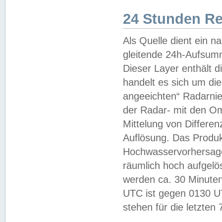
24 Stunden R
Als Quelle dient ein n
gleitende 24h-Aufsum
Dieser Layer enthält
handelt es sich um di
angeeichten“ Radarnie
der Radar- mit den O
Mittelung von Differe
Auflösung. Das Produk
Hochwasservorhersagez
räumlich hoch aufgelö
werden ca. 30 Minuten
UTC ist gegen 0130 UTC
stehen für die letzten