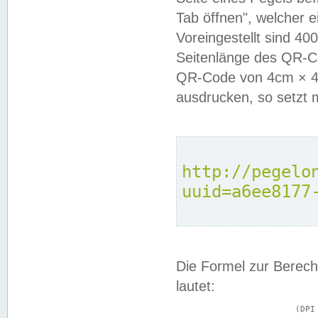
Tab öffnen", welcher 
Voreingestellt sind 4
Seitenlänge des QR-C
QR-Code von 4cm × 4c
ausdrucken, so setzt 
http://pegelo
uuid=a6ee8177
Die Formel zur Berech
lautet:
			(DPI × Druckkantenlänge in cm) ÷ 2,54 = Kantenlänge in Pixel
