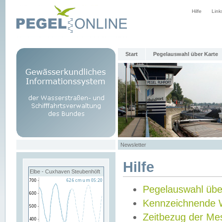
Hilfe
Link
Start
Pegelauswahl über Karte
Newsletter
Hilfe
Elbe - Cuxhaven Steubenhöft
Pegelauswahl übe
Kennzeichnende 
Zeitbezug der Me