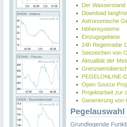
Der Wasserstand
Download langfris
RHEIN - Koblenz
Astronomische Gez
Höhensysteme
Einzugsgebiete
24h Regenradar
Seezeichen von 
DONAU - Passau
Aktualität der Me
Grenzwertübersch
PEGELONLINE-Di
Open Source Projek
Projektarbeit zur
Generierung von 
ODER - Eisenhüttenstadt
Pegelauswahl 
Grundlegende Funkti