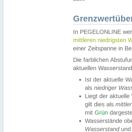
Grenzwertüber
In PEGELONLINE werde
mittleren niedrigsten
einer Zeitspanne in Be
Die farblichen Abstuf
aktuellen Wasserstand
Ist der aktuelle 
als
niedriger Was
Liegt der aktue
gilt dies als
mittle
mit
Grün
dargestel
Wasserstände obe
Wasserstand
und