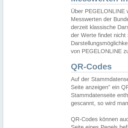
Über PEGELONLINE wer
Messwerten der Bundes
derzeit klassische Da
der Werte findet nicht 
Darstellungsmöglichkei
von PEGELONLINE zu 
QR-Codes
Auf der Stammdatensei
Seite anzeigen" ein Q
Stammdatenseite enthä
gescannt, so wird man
QR-Codes können auc
Seite eines Pegels be