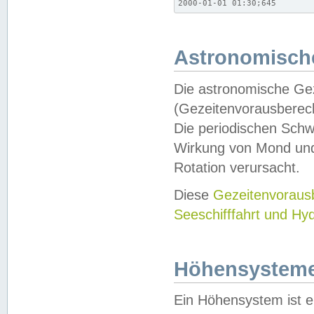
2000-01-01 01:30;645
Astronomische
Die astronomische Gez
(Gezeitenvorausberec
Die periodischen Schw
Wirkung von Mond und
Rotation verursacht.
Diese
Gezeitenvorau
Seeschifffahrt und Hy
Höhensystem
Ein Höhensystem ist e