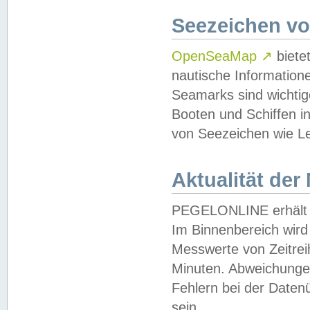
Seezeichen v
OpenSeaMap
↗
biete
nautische Information
Seamarks sind wichtig
Booten und Schiffen i
von Seezeichen wie Le
Aktualität der
PEGELONLINE erhält u
Im Binnenbereich wird 
Messwerte von Zeitreih
Minuten. Abweichungen
Fehlern bei der Daten
sein.