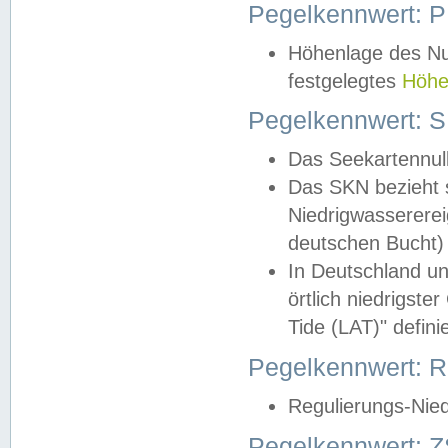
Pegelkennwert: 
Höhenlage des Nul
festgelegtes
Höhe
Pegelkennwert: 
Das Seekartennull
Das SKN bezieht s
Niedrigwassererei
deutschen Bucht) 
In Deutschland un
örtlich niedrigst
Tide (LAT)" definie
Pegelkennwert:
Regulierungs-Nie
Pegelkennwert: Z