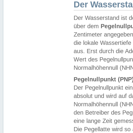
Der Wasserst
Der Wasserstand ist d
über dem
Pegelnullp
Zentimeter angegeben
die lokale Wassertie
aus. Erst durch die A
Wert des Pegelnullpun
Normalhöhennull (NHN
Pegelnullpunkt (PNP)
Der Pegelnullpunkt ei
absolut und wird auf
Normalhöhennull (NHN
den Betreiber des Pege
eine lange Zeit geme
Die Pegellatte wird s