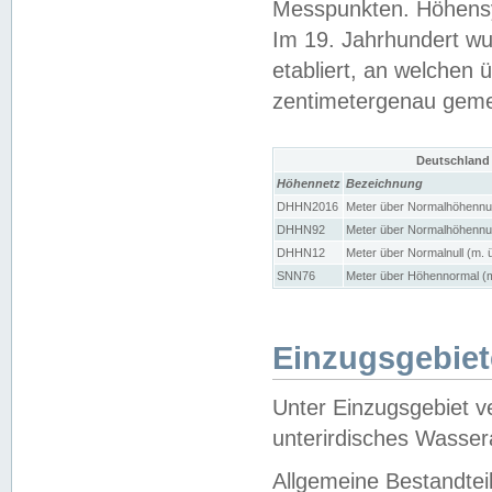
Messpunkten. Höhensy
Im 19. Jahrhundert wu
etabliert, an welchen 
zentimetergenau gem
Deutschland
Höhennetz
Bezeichnung
DHHN2016
Meter über Normalhöhennul
DHHN92
Meter über Normalhöhennul
DHHN12
Meter über Normalnull (m. 
SNN76
Meter über Höhennormal (m
Einzugsgebiet
Unter Einzugsgebiet v
unterirdisches Wasser
Allgemeine Bestandtei