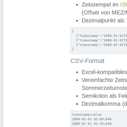
Zeitstempel im
IS
(Offset von MEZ
Dezimalpunkt als
[

  {"timestamp":"2000-01-01T0
  {"timestamp":"2000-01-01T0
  {"timestamp":"2000-01-01T0
]
CSV-Format
Excel-kompatibles
Vereinfachte Zeit
Sommerzeitumstel
Semikolon als Fel
Dezimalkomma (de
timestamp;value

2000-01-01 01:00;646

2000-01-01 01:15;646
