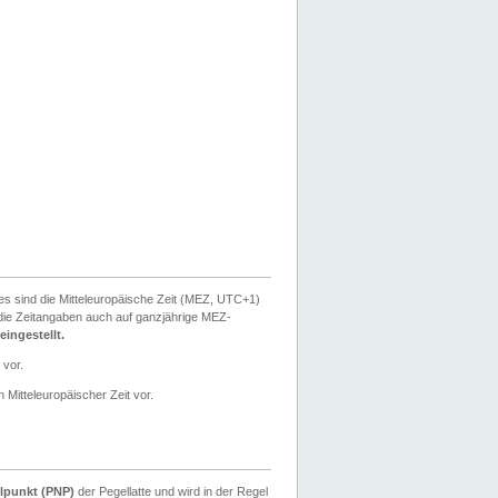
ies sind die Mitteleuropäische Zeit (MEZ, UTC+1)
ie Zeitangaben auch auf ganzjährige MEZ-
ingestellt.
 vor.
 Mitteleuropäischer Zeit vor.
lpunkt (PNP)
der Pegellatte und wird in der Regel