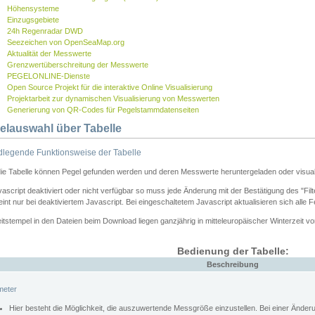
Höhensysteme
Einzugsgebiete
24h Regenradar DWD
Seezeichen von OpenSeaMap.org
Aktualität der Messwerte
Grenzwertüberschreitung der Messwerte
PEGELONLINE-Dienste
Open Source Projekt für die interaktive Online Visualisierung
Projektarbeit zur dynamischen Visualisierung von Messwerten
Generierung von QR-Codes für Pegelstammdatenseiten
elauswahl über Tabelle
legende Funktionsweise der Tabelle
die Tabelle können Pegel gefunden werden und deren Messwerte heruntergeladen oder visuali
vascript deaktiviert oder nicht verfügbar so muss jede Änderung mit der Bestätigung des "Filt
int nur bei deaktiviertem Javascript. Bei eingeschaltetem Javascript aktualisieren sich alle 
itstempel in den Dateien beim Download liegen ganzjährig in mitteleuropäischer Winterzeit vo
Bedienung der Tabelle:
Beschreibung
meter
Hier besteht die Möglichkeit, die auszuwertende Messgröße einzustellen. Bei einer Ände