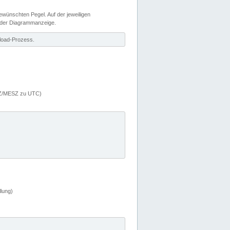
wünschten Pegel. Auf der jeweiligen
 der Diagrammanzeige.
load-Prozess.
MEZ/MESZ zu UTC)
lung)