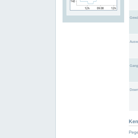
Gewä
Ausw
Gangl
Down
Ken
Pege