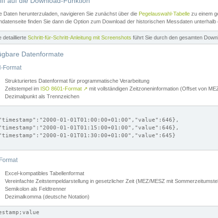
iff auf die Download-Funktion
e Daten herunterzuladen, navigieren Sie zunächst über die
Pegelauswahl-Tabelle
zu einem ge
datenseite finden Sie dann die Option zum Download der historischen Messdaten unterhalb
ne detaillierte
Schritt-für-Schritt-Anleitung mit Screenshots
führt Sie durch den gesamten Down
ügbare Datenformate
-Format
Strukturiertes Datenformat für programmatische Verarbeitung
Zeitstempel im
ISO 8601-Format
↗
mit vollständigen Zeitzoneninformation (Offset von 
Dezimalpunkt als Trennzeichen
"timestamp":"2000-01-01T01:00:00+01:00","value":646},

"timestamp":"2000-01-01T01:15:00+01:00","value":646},

"timestamp":"2000-01-01T01:30:00+01:00","value":645}

Format
Excel-kompatibles Tabellenformat
Vereinfachte Zeitstempeldarstellung in gesetzlicher Zeit (MEZ/MESZ mit Sommerzeitumstel
Semikolon als Feldtrenner
Dezimalkomma (deutsche Notation)
estamp;value
