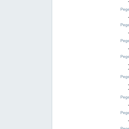
Pege
Pege
Peg
Pege
Pege
Pege
Pege
Peg