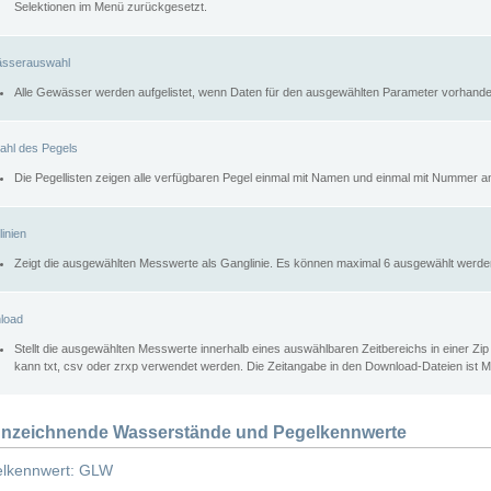
Selektionen im Menü zurückgesetzt.
sserauswahl
Alle Gewässer werden aufgelistet, wenn Daten für den ausgewählten Parameter vorhande
ahl des Pegels
Die Pegellisten zeigen alle verfügbaren Pegel einmal mit Namen und einmal mit Nummer a
inien
Zeigt die ausgewählten Messwerte als Ganglinie. Es können maximal 6 ausgewählt werde
load
Stellt die ausgewählten Messwerte innerhalb eines auswählbaren Zeitbereichs in einer Zi
kann txt, csv oder zrxp verwendet werden. Die Zeitangabe in den Download-Dateien ist 
nzeichnende Wasserstände und Pegelkennwerte
lkennwert: GLW