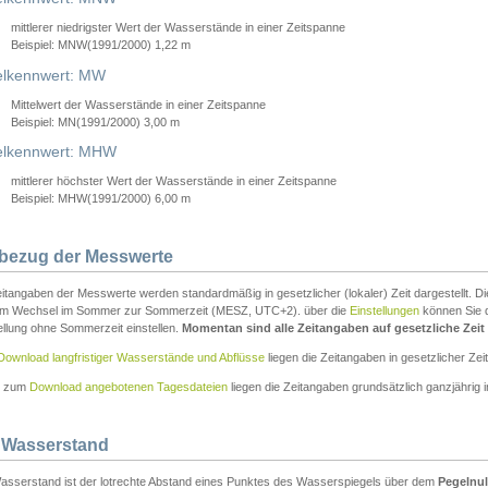
mittlerer niedrigster Wert der Wasserstände in einer Zeitspanne
Beispiel: MNW(1991/2000) 1,22 m
lkennwert: MW
Mittelwert der Wasserstände in einer Zeitspanne
Beispiel: MN(1991/2000) 3,00 m
elkennwert: MHW
mittlerer höchster Wert der Wasserstände in einer Zeitspanne
Beispiel: MHW(1991/2000) 6,00 m
tbezug der Messwerte
itangaben der Messwerte werden standardmäßig in gesetzlicher (lokaler) Zeit dargestellt. D
em Wechsel im Sommer zur Sommerzeit (MESZ, UTC+2). über die
Einstellungen
können Sie d
ellung ohne Sommerzeit einstellen.
Momentan sind alle Zeitangaben auf gesetzliche Zeit e
Download langfristiger Wasserstände und Abflüsse
liegen die Zeitangaben in gesetzlicher Zeit
n zum
Download angebotenen Tagesdateien
liegen die Zeitangaben grundsätzlich ganzjährig in
 Wasserstand
asserstand ist der lotrechte Abstand eines Punktes des Wasserspiegels über dem
Pegelnul