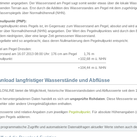
ntimeter angegeben. Der Wasserstand am Pegel sagt somit weder etwas über die lokale Wa
enden Terrain aus. Erst durch die Addition des Wasserstandes am Pegel mit dem zugehörig
asserspiegels über Normalhöhennull (NHN).
nullpunkt (PNP):
egelnullpunkt eines Pegels ist, im Gegensatz zum Wasserstand am Pegel, absolut und wir
ter über Normalhöhennull (NHN) angegeben. Der Wert des Pegelnullpunktes wird durch den Bet
 dem niedrigsten, über eine lange Zeit gemessenen Wasserstand.
gellatte wird so angebracht, dass deren Nullmarkierung dem Pegelnullpunkt entspricht.
iel am Pegel Dresden:
rstand am 16.07.2013 08:00 Uhr: 176 cm am Pegel
1,76
m
ullpunkt
+
102,68
m ü. NHN
=
104,44
m ü. NHN
nload langfristiger Wasserstände und Abflüsse
ONLINE bietet die Möglichkeit, historische Wasserstandsdaten und Abflusswerte seit dem 1
en heruntergeladenen Daten handelt es sich um
ungeprüfte Rohdaten
. Diese Messwerte wur
ehler oder andere Unregelmäßigkeiten enthalten.
esswerte sind relative Angaben zum jeweiligen
Pegelnullpunkt
. Für absolute Höhenangaben 
igen Pegels addieren.
ür programmatische Zugriffe und automatisierte Datenabfragen aktueller Werte stehen auch d