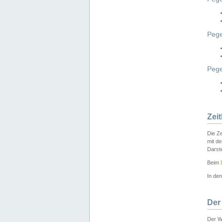
Pege
Peg
Zei
Die Ze
mit d
Darst
Beim
In de
Der
Der W