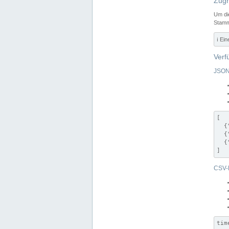
Zugr
Um di
Stamm
ℹ️ Ei
Verf
JSON
[

  {
  {
  {
]
CSV-
tim