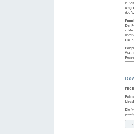
in Ze
umgeb
des W
Pegel
Der P
in Me
unter
Die Pe
Beisp
Wasse
Pegeln
Dow
PEGEL
Bei d
Messf
Die M
jeweil
ℹ️ F