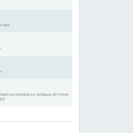
n sind.
n.
n.
p Datei zum Download zur Verfügung. Als Format
MEZ!