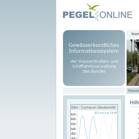
Start
Newsle
Hilf
Elbe - Cuxhaven Steubenhöft