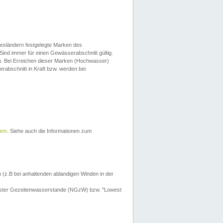
esländern festgelegte Marken des
Sind immer für einen Gewässerabschnitt gültig.
. Bei Erreichen dieser Marken (Hochwasser)
erabschnitt in Kraft bzw. werden bei
tem
. Siehe auch die Informationen zum
 (z.B bei anhaltenden ablandigen Winden in der
drigster Gezeitenwasserstande (NGzW) bzw. "Lowest