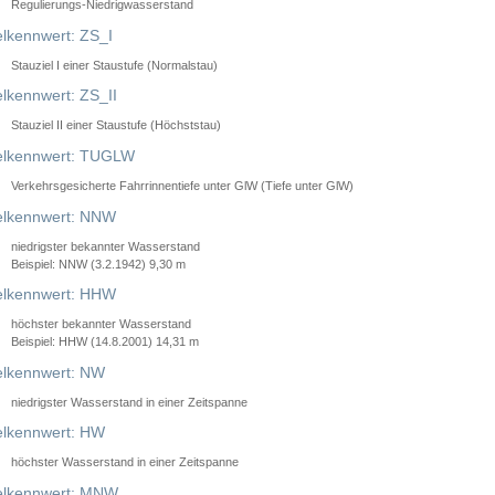
Regulierungs-Niedrigwasserstand
lkennwert: ZS_I
Stauziel I einer Staustufe (Normalstau)
lkennwert: ZS_II
Stauziel II einer Staustufe (Höchststau)
elkennwert: TUGLW
Verkehrsgesicherte Fahrrinnentiefe unter GlW (Tiefe unter GlW)
lkennwert: NNW
niedrigster bekannter Wasserstand
Beispiel: NNW (3.2.1942) 9,30 m
lkennwert: HHW
höchster bekannter Wasserstand
Beispiel: HHW (14.8.2001) 14,31 m
lkennwert: NW
niedrigster Wasserstand in einer Zeitspanne
lkennwert: HW
höchster Wasserstand in einer Zeitspanne
elkennwert: MNW