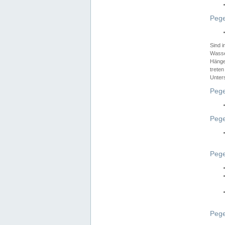
Pege
Sind 
Wasser
Hänge
treten
Unter
Pege
Pege
Pege
Pege