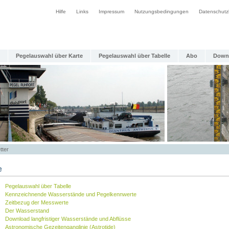
Hilfe
Links
Impressum
Nutzungsbedingungen
Datenschutz
Pegelauswahl über Karte
Pegelauswahl über Tabelle
Abo
Down
tter
e
Pegelauswahl über Tabelle
Kennzeichnende Wasserstände und Pegelkennwerte
Zeitbezug der Messwerte
Der Wasserstand
Download langfristiger Wasserstände und Abflüsse
Astronomische Gezeitenganglinie (Astrotide)