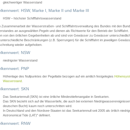
gleichwertiger Wasserstand
lkennwert: HSW, Marke I, Marke II und Marke III
HSW – höchster Schifffahrtswasserstand
in Zusammenarbeit der Wasserstraßen- und Schifffahrtsverwaltung des Bundes mit den Bund
standes an ausgewählten Pegeln und dienen als Richtwerte für den Betrieb der Schifffahrt. 
n von den örtlichen Gegebenheiten ab und sind von Gewässer zu Gewässer unterschiedlich
 unterschiedliche Beschränkungen (z.B. Sperrungen) für die Schifffahrt im jeweiligen Gewäss
schreitung wieder aufgehoben.
lkennwert: NSW
niedrigster Wasserstand
lkennwert: PNP
Höhenlage des Nullpunktes der Pegellatte bezogen auf ein amtlich festgelegtes
Höhensys
Wasserstand
.
lkennwert: SKN
Das Seekartennull (SKN) ist eine örtliche Mindesttiefenangabe in Seekarten.
Das SKN bezieht sich auf die Wassertiefe, die auch bei extemen Niedrigwasserereignissen
deutschen Bucht) kaum noch unterschritten wird.
In Deutschland und den Nordsee-Staaten ist das Seekartennull seit 2005 als örtlich nie
Astronomical Tide (LAT)" definiert.
lkennwert: RNW