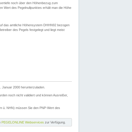
ssertiefe noch über den Höhenbezug zum
en Wert des Pegelnullpunktes erhält man die Höhe
d auf das amtliche Höhensystem DHHN92 bezogen
reiber des Pegels festgelegt und liegt meist
. Januar 2000 herunterzuladen.
den noch nicht validiert und können Ausreißer,
(m ü. NHN) müssen Sie den PNP-Wert des
ie
PEGELONLINE Webservices
zur Verfügung.