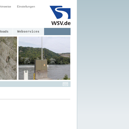
hinweise
Einstellungen
loads
Webservices