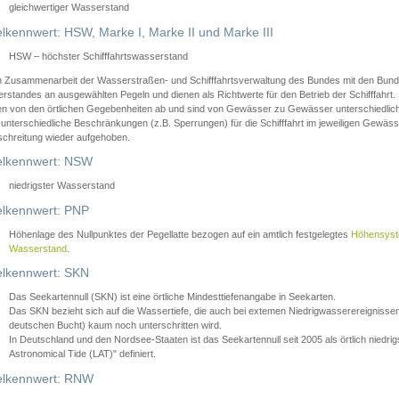
gleichwertiger Wasserstand
lkennwert: HSW, Marke I, Marke II und Marke III
HSW – höchster Schifffahrtswasserstand
in Zusammenarbeit der Wasserstraßen- und Schifffahrtsverwaltung des Bundes mit den Bund
standes an ausgewählten Pegeln und dienen als Richtwerte für den Betrieb der Schifffahrt. 
n von den örtlichen Gegebenheiten ab und sind von Gewässer zu Gewässer unterschiedlich
 unterschiedliche Beschränkungen (z.B. Sperrungen) für die Schifffahrt im jeweiligen Gewäss
schreitung wieder aufgehoben.
lkennwert: NSW
niedrigster Wasserstand
lkennwert: PNP
Höhenlage des Nullpunktes der Pegellatte bezogen auf ein amtlich festgelegtes
Höhensys
Wasserstand
.
lkennwert: SKN
Das Seekartennull (SKN) ist eine örtliche Mindesttiefenangabe in Seekarten.
Das SKN bezieht sich auf die Wassertiefe, die auch bei extemen Niedrigwasserereignissen
deutschen Bucht) kaum noch unterschritten wird.
In Deutschland und den Nordsee-Staaten ist das Seekartennull seit 2005 als örtlich nie
Astronomical Tide (LAT)" definiert.
lkennwert: RNW