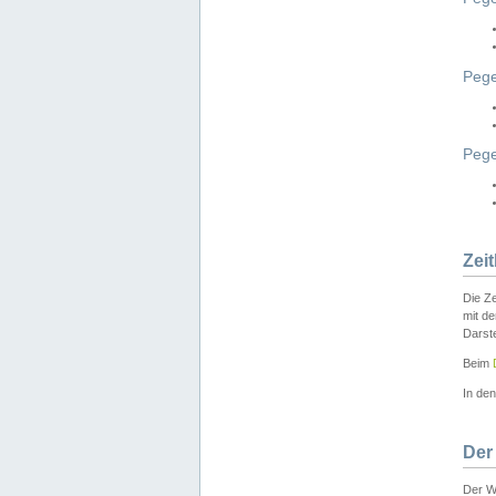
Pege
Peg
Zei
Die Ze
mit d
Darst
Beim
In de
Der
Der W