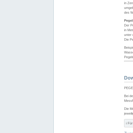
in Ze
umgeb
des W
Pegel
Der P
in Me
unter
Die Pe
Beisp
Wasse
Pegeln
Dow
PEGEL
Bei d
Messf
Die M
jeweil
ℹ️ F