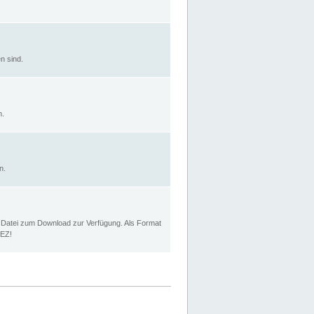
n sind.
n.
n.
p Datei zum Download zur Verfügung. Als Format
MEZ!