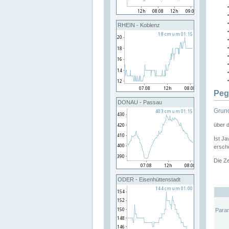
RHEIN - Koblenz
Peg
DONAU - Passau
Grund
über 
Ist Ja
ersche
Die Ze
ODER - Eisenhüttenstadt
Para