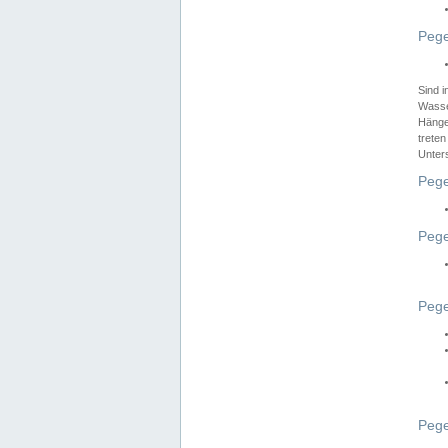
Pege
Sind 
Wasser
Hänge
treten
Unter
Pege
Pege
Pege
Pege