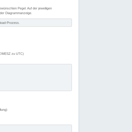
wünschten Pegel. Auf der jeweiligen
 der Diagrammanzeige.
load-Prozess.
MEZ/MESZ zu UTC)
lung)