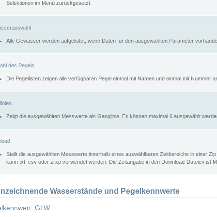
Selektionen im Menü zurückgesetzt.
sserauswahl
Alle Gewässer werden aufgelistet, wenn Daten für den ausgewählten Parameter vorhande
ahl des Pegels
Die Pegellisten zeigen alle verfügbaren Pegel einmal mit Namen und einmal mit Nummer a
inien
Zeigt die ausgewählten Messwerte als Ganglinie. Es können maximal 6 ausgewählt werde
load
Stellt die ausgewählten Messwerte innerhalb eines auswählbaren Zeitbereichs in einer Zi
kann txt, csv oder zrxp verwendet werden. Die Zeitangabe in den Download-Dateien ist 
nzeichnende Wasserstände und Pegelkennwerte
lkennwert: GLW