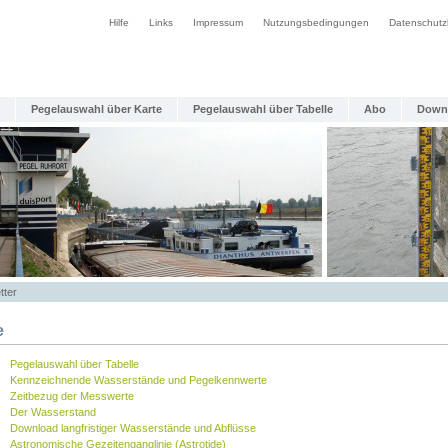
Hilfe
Links
Impressum
Nutzungsbedingungen
Datenschutz
Pegelauswahl über Karte
Pegelauswahl über Tabelle
Abo
Down
tter
e
Pegelauswahl über Tabelle
Kennzeichnende Wasserstände und Pegelkennwerte
Zeitbezug der Messwerte
Der Wasserstand
Download langfristiger Wasserstände und Abflüsse
Astronomische Gezeitenganglinie (Astrotide)