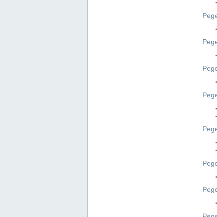
Pege
Pege
Peg
Pege
Pege
Pege
Pege
Peg