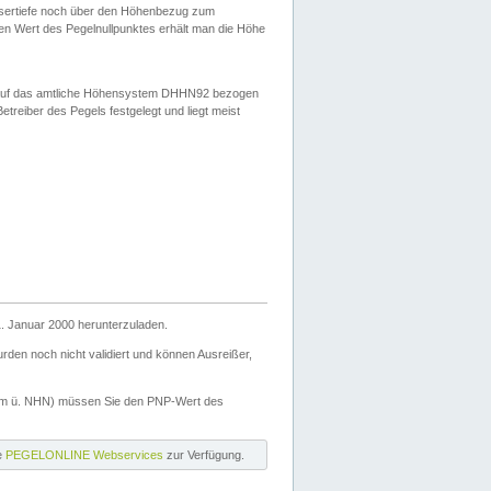
ssertiefe noch über den Höhenbezug zum
en Wert des Pegelnullpunktes erhält man die Höhe
d auf das amtliche Höhensystem DHHN92 bezogen
reiber des Pegels festgelegt und liegt meist
. Januar 2000 herunterzuladen.
den noch nicht validiert und können Ausreißer,
(m ü. NHN) müssen Sie den PNP-Wert des
ie
PEGELONLINE Webservices
zur Verfügung.