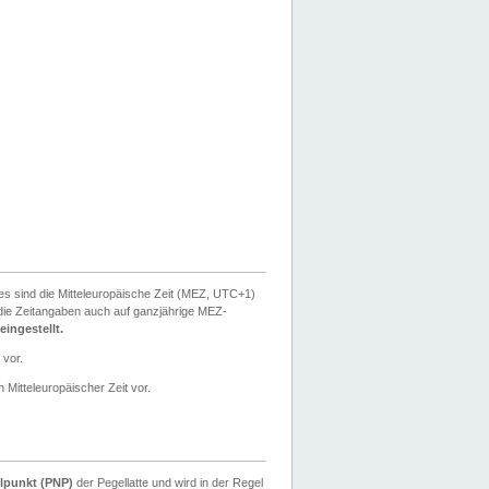
ies sind die Mitteleuropäische Zeit (MEZ, UTC+1)
ie Zeitangaben auch auf ganzjährige MEZ-
ingestellt.
 vor.
 Mitteleuropäischer Zeit vor.
lpunkt (PNP)
der Pegellatte und wird in der Regel