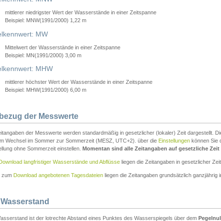
mittlerer niedrigster Wert der Wasserstände in einer Zeitspanne
Beispiel: MNW(1991/2000) 1,22 m
lkennwert: MW
Mittelwert der Wasserstände in einer Zeitspanne
Beispiel: MN(1991/2000) 3,00 m
elkennwert: MHW
mittlerer höchster Wert der Wasserstände in einer Zeitspanne
Beispiel: MHW(1991/2000) 6,00 m
tbezug der Messwerte
itangaben der Messwerte werden standardmäßig in gesetzlicher (lokaler) Zeit dargestellt. D
em Wechsel im Sommer zur Sommerzeit (MESZ, UTC+2). über die
Einstellungen
können Sie d
ellung ohne Sommerzeit einstellen.
Momentan sind alle Zeitangaben auf gesetzliche Zeit e
Download langfristiger Wasserstände und Abflüsse
liegen die Zeitangaben in gesetzlicher Zeit
n zum
Download angebotenen Tagesdateien
liegen die Zeitangaben grundsätzlich ganzjährig in
 Wasserstand
asserstand ist der lotrechte Abstand eines Punktes des Wasserspiegels über dem
Pegelnul