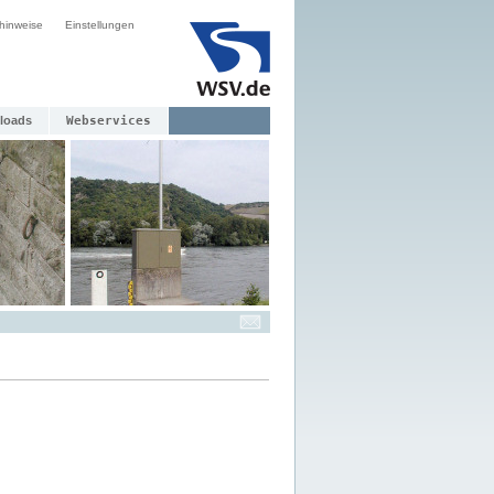
hinweise
Einstellungen
loads
Webservices