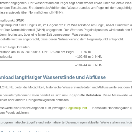
ntimeter angegeben. Der Wasserstand am Pegel sagt somit weder etwas über die lokale Wa
enden Terrain aus. Erst durch die Addition des Wasserstandes am Pegel mit dem zugehörig
asserspiegels über Normalhöhennull (NHN).
nullpunkt (PNP):
egelnullpunkt eines Pegels ist, im Gegensatz zum Wasserstand am Pegel, absolut und wir
ter über Normalhöhennull (NHN) angegeben. Der Wert des Pegelnullpunktes wird durch den Bet
 dem niedrigsten, über eine lange Zeit gemessenen Wasserstand.
gellatte wird so angebracht, dass deren Nullmarkierung dem Pegelnullpunkt entspricht.
iel am Pegel Dresden:
rstand am 16.07.2013 08:00 Uhr: 176 cm am Pegel
1,76
m
ullpunkt
+
102,68
m ü. NHN
=
104,44
m ü. NHN
nload langfristiger Wasserstände und Abflüsse
ONLINE bietet die Möglichkeit, historische Wasserstandsdaten und Abflusswerte seit dem 1
en heruntergeladenen Daten handelt es sich um
ungeprüfte Rohdaten
. Diese Messwerte wur
ehler oder andere Unregelmäßigkeiten enthalten.
esswerte sind relative Angaben zum jeweiligen
Pegelnullpunkt
. Für absolute Höhenangaben 
igen Pegels addieren.
ür programmatische Zugriffe und automatisierte Datenabfragen aktueller Werte stehen auch d