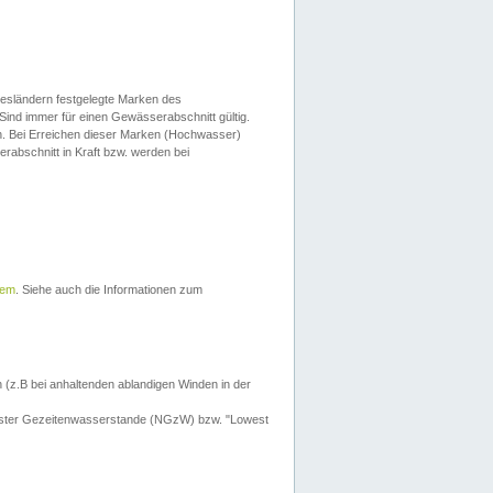
esländern festgelegte Marken des
Sind immer für einen Gewässerabschnitt gültig.
. Bei Erreichen dieser Marken (Hochwasser)
erabschnitt in Kraft bzw. werden bei
tem
. Siehe auch die Informationen zum
 (z.B bei anhaltenden ablandigen Winden in der
drigster Gezeitenwasserstande (NGzW) bzw. "Lowest