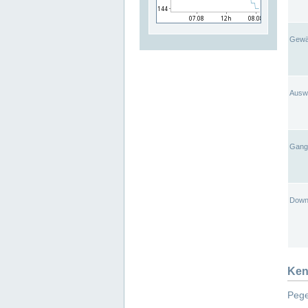
Gewä
Ausw
Gangl
Down
Ken
Pege