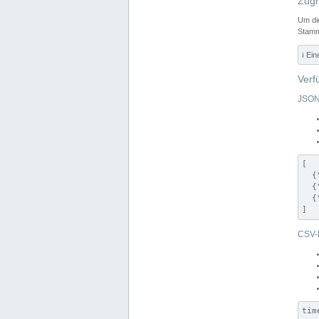
Zugr
Um di
Stamm
ℹ️ Ei
Verf
JSON
[

  {
  {
  {
]
CSV-
tim