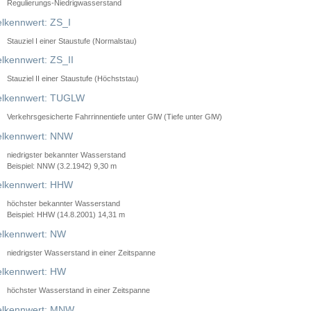
Regulierungs-Niedrigwasserstand
lkennwert: ZS_I
Stauziel I einer Staustufe (Normalstau)
lkennwert: ZS_II
Stauziel II einer Staustufe (Höchststau)
elkennwert: TUGLW
Verkehrsgesicherte Fahrrinnentiefe unter GlW (Tiefe unter GlW)
lkennwert: NNW
niedrigster bekannter Wasserstand
Beispiel: NNW (3.2.1942) 9,30 m
lkennwert: HHW
höchster bekannter Wasserstand
Beispiel: HHW (14.8.2001) 14,31 m
lkennwert: NW
niedrigster Wasserstand in einer Zeitspanne
lkennwert: HW
höchster Wasserstand in einer Zeitspanne
elkennwert: MNW