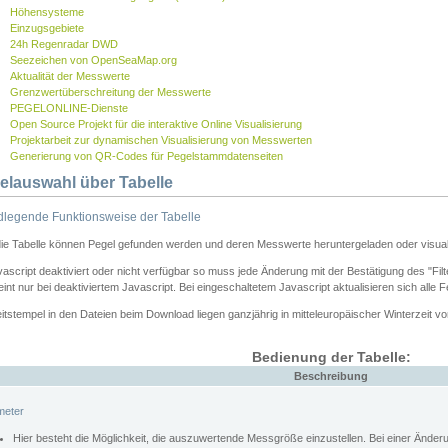
Höhensysteme
Einzugsgebiete
24h Regenradar DWD
Seezeichen von OpenSeaMap.org
Aktualität der Messwerte
Grenzwertüberschreitung der Messwerte
PEGELONLINE-Dienste
Open Source Projekt für die interaktive Online Visualisierung
Projektarbeit zur dynamischen Visualisierung von Messwerten
Generierung von QR-Codes für Pegelstammdatenseiten
elauswahl über Tabelle
legende Funktionsweise der Tabelle
die Tabelle können Pegel gefunden werden und deren Messwerte heruntergeladen oder visuali
vascript deaktiviert oder nicht verfügbar so muss jede Änderung mit der Bestätigung des "Filt
int nur bei deaktiviertem Javascript. Bei eingeschaltetem Javascript aktualisieren sich alle 
itstempel in den Dateien beim Download liegen ganzjährig in mitteleuropäischer Winterzeit vo
Bedienung der Tabelle:
Beschreibung
meter
Hier besteht die Möglichkeit, die auszuwertende Messgröße einzustellen. Bei einer Ände