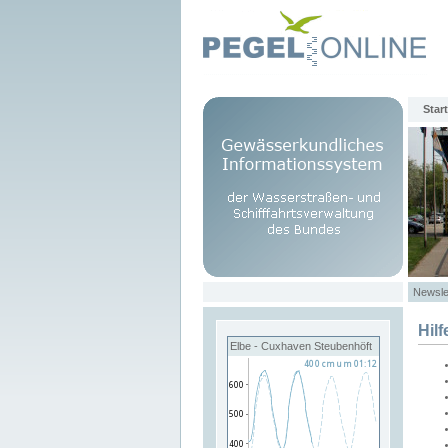
Start
Newsle
Hilf
Elbe - Cuxhaven Steubenhöft