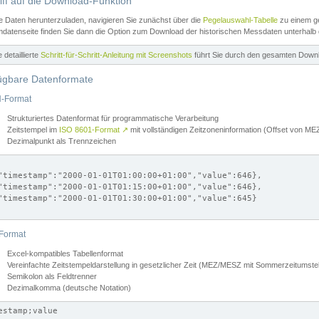
iff auf die Download-Funktion
e Daten herunterzuladen, navigieren Sie zunächst über die
Pegelauswahl-Tabelle
zu einem ge
datenseite finden Sie dann die Option zum Download der historischen Messdaten unterhalb
ne detaillierte
Schritt-für-Schritt-Anleitung mit Screenshots
führt Sie durch den gesamten Down
ügbare Datenformate
-Format
Strukturiertes Datenformat für programmatische Verarbeitung
Zeitstempel im
ISO 8601-Format
↗
mit vollständigen Zeitzoneninformation (Offset von 
Dezimalpunkt als Trennzeichen
"timestamp":"2000-01-01T01:00:00+01:00","value":646},

"timestamp":"2000-01-01T01:15:00+01:00","value":646},

"timestamp":"2000-01-01T01:30:00+01:00","value":645}

Format
Excel-kompatibles Tabellenformat
Vereinfachte Zeitstempeldarstellung in gesetzlicher Zeit (MEZ/MESZ mit Sommerzeitumstel
Semikolon als Feldtrenner
Dezimalkomma (deutsche Notation)
estamp;value
