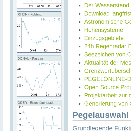
Der Wasserstand
Download langfris
RHEIN - Koblenz
Astronomische Gez
Höhensysteme
Einzugsgebiete
24h Regenradar
Seezeichen von 
DONAU - Passau
Aktualität der Me
Grenzwertübersch
PEGELONLINE-Di
Open Source Projek
Projektarbeit zur
Generierung von 
ODER - Eisenhüttenstadt
Pegelauswahl 
Grundlegende Funkti