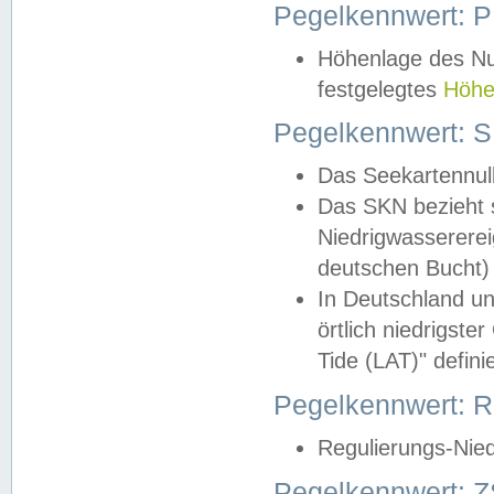
Pegelkennwert: 
Höhenlage des Nul
festgelegtes
Höhe
Pegelkennwert: 
Das Seekartennull
Das SKN bezieht s
Niedrigwassererei
deutschen Bucht) 
In Deutschland un
örtlich niedrigst
Tide (LAT)" definie
Pegelkennwert:
Regulierungs-Nie
Pegelkennwert: Z