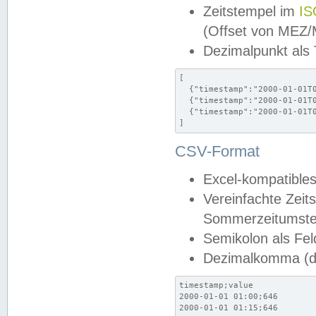
Zeitstempel im
IS
(Offset von MEZ
Dezimalpunkt als
[

  {"timestamp":"2000-01-01T0
  {"timestamp":"2000-01-01T0
  {"timestamp":"2000-01-01T0
]
CSV-Format
Excel-kompatibles
Vereinfachte Zeit
Sommerzeitumstel
Semikolon als Fel
Dezimalkomma (de
timestamp;value

2000-01-01 01:00;646

2000-01-01 01:15;646
