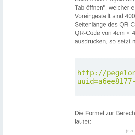
Tab öffnen", welcher 
Voreingestellt sind 4
Seitenlänge des QR-C
QR-Code von 4cm × 4c
ausdrucken, so setzt 
http://pegelo
uuid=a6ee8177
Die Formel zur Berech
lautet:
			(DPI × Druckkantenlänge in cm) ÷ 2,54 = Kantenlänge in Pixel
