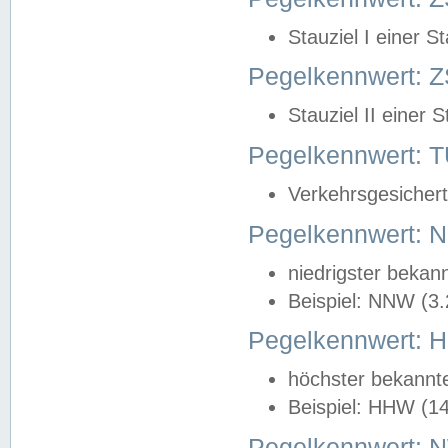
Stauziel I einer S
Pegelkennwert: Z
Stauziel II einer 
Pegelkennwert:
Verkehrsgesichert
Pegelkennwert:
niedrigster bekan
Beispiel: NNW (3
Pegelkennwert:
höchster bekannt
Beispiel: HHW (1
Pegelkennwert: 