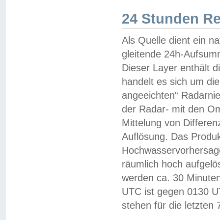
24 Stunden R
Als Quelle dient ein n
gleitende 24h-Aufsum
Dieser Layer enthält
handelt es sich um di
angeeichten“ Radarnie
der Radar- mit den O
Mittelung von Differe
Auflösung. Das Produk
Hochwasservorhersagez
räumlich hoch aufgelö
werden ca. 30 Minuten
UTC ist gegen 0130 UTC
stehen für die letzten