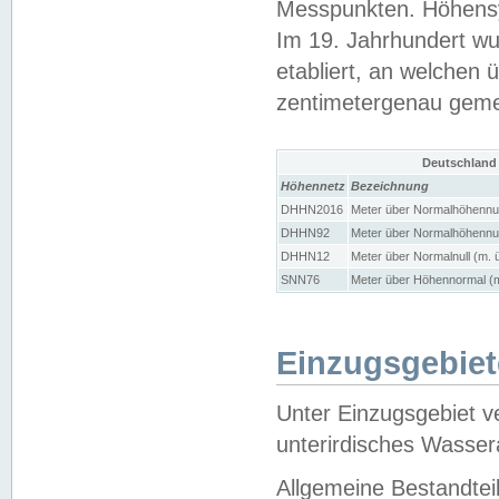
Messpunkten. Höhensy
Im 19. Jahrhundert wu
etabliert, an welchen 
zentimetergenau gem
Deutschland
Höhennetz
Bezeichnung
DHHN2016
Meter über Normalhöhennul
DHHN92
Meter über Normalhöhennul
DHHN12
Meter über Normalnull (m. 
SNN76
Meter über Höhennormal (m
Einzugsgebiet
Unter Einzugsgebiet v
unterirdisches Wasser
Allgemeine Bestandtei