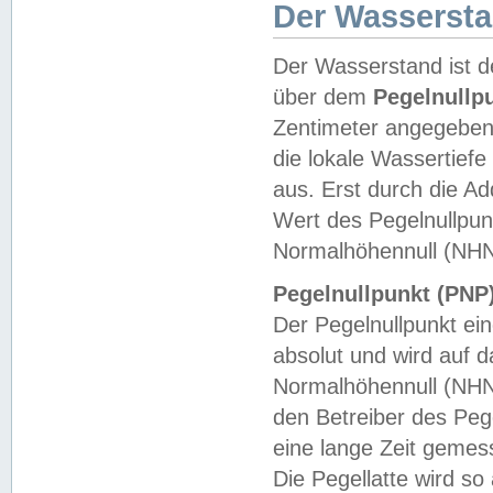
Der Wasserst
Der Wasserstand ist d
über dem
Pegelnullp
Zentimeter angegeben
die lokale Wassertie
aus. Erst durch die A
Wert des Pegelnullpun
Normalhöhennull (NHN
Pegelnullpunkt (PNP)
Der Pegelnullpunkt ei
absolut und wird auf
Normalhöhennull (NHN
den Betreiber des Pege
eine lange Zeit geme
Die Pegellatte wird s