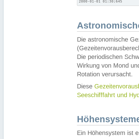
2000-01-01 01:30;645
Astronomische
Die astronomische Gez
(Gezeitenvorausberec
Die periodischen Schw
Wirkung von Mond und
Rotation verursacht.
Diese
Gezeitenvorau
Seeschifffahrt und Hy
Höhensystem
Ein Höhensystem ist e