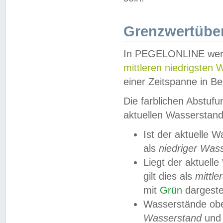
Grenzwertüber
In PEGELONLINE werde
mittleren niedrigsten
einer Zeitspanne in Be
Die farblichen Abstuf
aktuellen Wasserstand
Ist der aktuelle 
als
niedriger Was
Liegt der aktue
gilt dies als
mittle
mit
Grün
dargestel
Wasserstände obe
Wasserstand
und