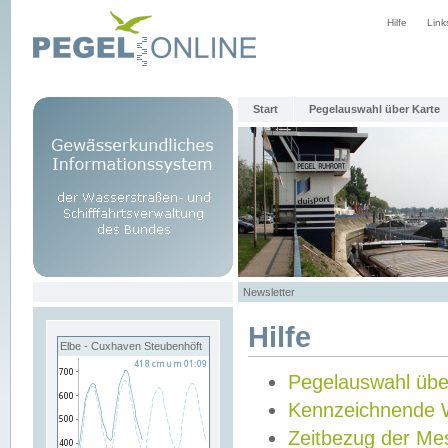
Hilfe
Link
Start
Pegelauswahl über Karte
Newsletter
Hilfe
Elbe - Cuxhaven Steubenhöft
Pegelauswahl übe
Kennzeichnende 
Zeitbezug der Me