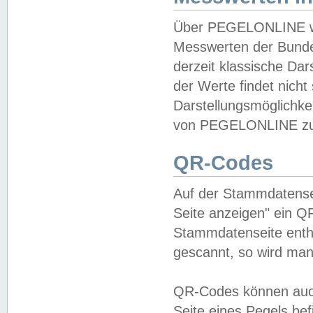
Über PEGELONLINE wer
Messwerten der Bundes
derzeit klassische Da
der Werte findet nicht 
Darstellungsmöglichkei
von PEGELONLINE zu 
QR-Codes
Auf der Stammdatensei
Seite anzeigen" ein Q
Stammdatenseite enthä
gescannt, so wird man
QR-Codes können auc
Seite eines Pegels be