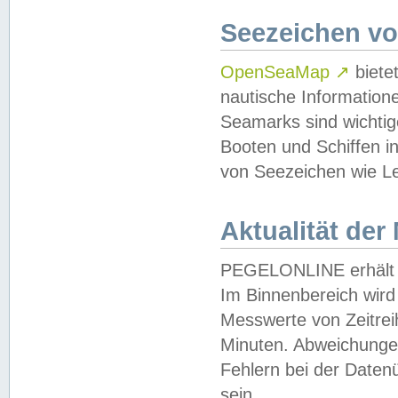
Seezeichen v
OpenSeaMap
↗
biete
nautische Information
Seamarks sind wichtig
Booten und Schiffen i
von Seezeichen wie Le
Aktualität der
PEGELONLINE erhält u
Im Binnenbereich wird 
Messwerte von Zeitreih
Minuten. Abweichungen
Fehlern bei der Daten
sein.