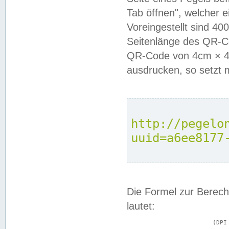
Tab öffnen", welcher 
Voreingestellt sind 4
Seitenlänge des QR-C
QR-Code von 4cm × 4c
ausdrucken, so setzt 
http://pegelo
uuid=a6ee8177
Die Formel zur Berech
lautet:
			(DPI × Druckkantenlänge in cm) ÷ 2,54 = Kantenlänge in Pixel
