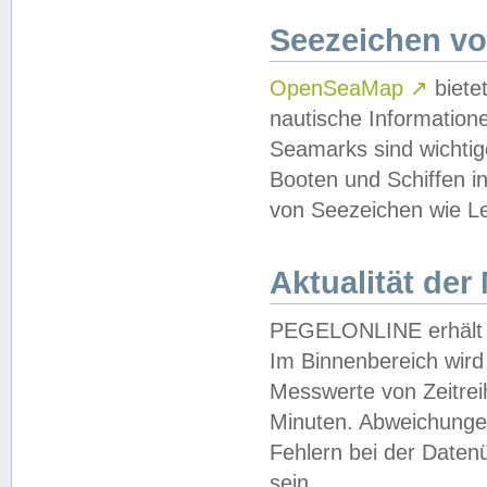
Seezeichen v
OpenSeaMap
↗
biete
nautische Information
Seamarks sind wichtig
Booten und Schiffen i
von Seezeichen wie Le
Aktualität der
PEGELONLINE erhält u
Im Binnenbereich wird 
Messwerte von Zeitreih
Minuten. Abweichungen
Fehlern bei der Daten
sein.