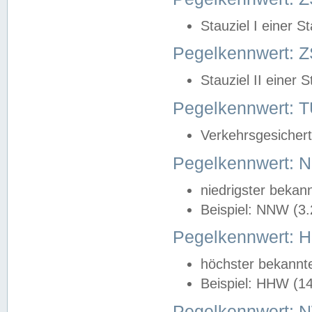
Stauziel I einer S
Pegelkennwert: Z
Stauziel II einer 
Pegelkennwert:
Verkehrsgesichert
Pegelkennwert:
niedrigster bekan
Beispiel: NNW (3
Pegelkennwert:
höchster bekannt
Beispiel: HHW (1
Pegelkennwert: 