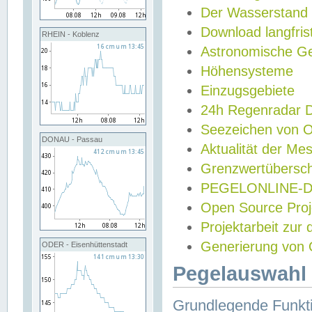
Der Wasserstand
Download langfris
RHEIN - Koblenz
Astronomische Gez
Höhensysteme
Einzugsgebiete
24h Regenradar
Seezeichen von 
DONAU - Passau
Aktualität der Me
Grenzwertübersch
PEGELONLINE-Di
Open Source Projek
Projektarbeit zur
Generierung von 
ODER - Eisenhüttenstadt
Pegelauswahl 
Grundlegende Funkti