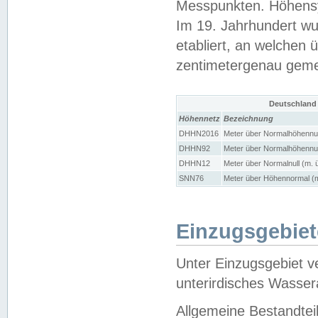
Messpunkten. Höhensy
Im 19. Jahrhundert wu
etabliert, an welchen 
zentimetergenau gem
Deutschland
Höhennetz
Bezeichnung
DHHN2016
Meter über Normalhöhennul
DHHN92
Meter über Normalhöhennul
DHHN12
Meter über Normalnull (m. 
SNN76
Meter über Höhennormal (m
Einzugsgebiet
Unter Einzugsgebiet v
unterirdisches Wasser
Allgemeine Bestandtei