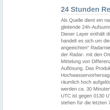
24 Stunden R
Als Quelle dient ein n
gleitende 24h-Aufsum
Dieser Layer enthält
handelt es sich um di
angeeichten“ Radarnie
der Radar- mit den O
Mittelung von Differe
Auflösung. Das Produk
Hochwasservorhersagez
räumlich hoch aufgelö
werden ca. 30 Minuten
UTC ist gegen 0130 UTC
stehen für die letzten