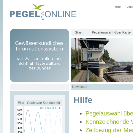
Hilfe
Link
Start
Pegelauswahl über Karte
Newsletter
Hilfe
Elbe - Cuxhaven Steubenhöft
Pegelauswahl übe
Kennzeichnende 
Zeitbezug der Me