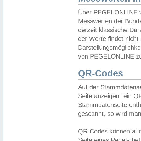
Über PEGELONLINE wer
Messwerten der Bundes
derzeit klassische Da
der Werte findet nicht 
Darstellungsmöglichkei
von PEGELONLINE zu 
QR-Codes
Auf der Stammdatensei
Seite anzeigen" ein Q
Stammdatenseite enthä
gescannt, so wird man
QR-Codes können auc
Seite eines Pegels be