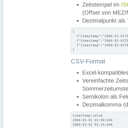
Zeitstempel im
IS
(Offset von MEZ
Dezimalpunkt als
[

  {"timestamp":"2000-01-01T0
  {"timestamp":"2000-01-01T0
  {"timestamp":"2000-01-01T0
]
CSV-Format
Excel-kompatibles
Vereinfachte Zeit
Sommerzeitumstel
Semikolon als Fel
Dezimalkomma (de
timestamp;value

2000-01-01 01:00;646

2000-01-01 01:15;646
