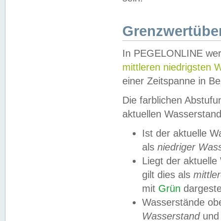
Grenzwertüber
In PEGELONLINE werde
mittleren niedrigsten
einer Zeitspanne in Be
Die farblichen Abstuf
aktuellen Wasserstand
Ist der aktuelle 
als
niedriger Was
Liegt der aktue
gilt dies als
mittle
mit
Grün
dargestel
Wasserstände obe
Wasserstand
und