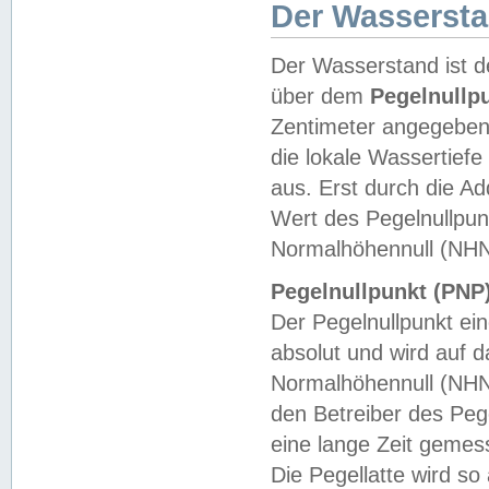
Der Wasserst
Der Wasserstand ist d
über dem
Pegelnullp
Zentimeter angegeben
die lokale Wassertie
aus. Erst durch die A
Wert des Pegelnullpun
Normalhöhennull (NHN
Pegelnullpunkt (PNP)
Der Pegelnullpunkt ei
absolut und wird auf
Normalhöhennull (NHN
den Betreiber des Pege
eine lange Zeit geme
Die Pegellatte wird s