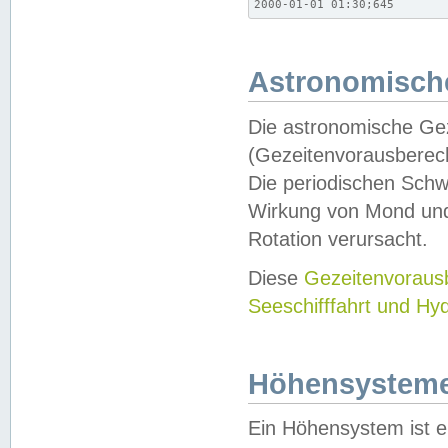
2000-01-01 01:30;645
Astronomische
Die astronomische Gez
(Gezeitenvorausberec
Die periodischen Schw
Wirkung von Mond und
Rotation verursacht.
Diese
Gezeitenvorau
Seeschifffahrt und Hy
Höhensystem
Ein Höhensystem ist e