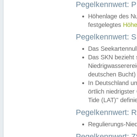
Pegelkennwert: 
Höhenlage des Nul
festgelegtes
Höhe
Pegelkennwert: 
Das Seekartennull
Das SKN bezieht s
Niedrigwassererei
deutschen Bucht) 
In Deutschland un
örtlich niedrigst
Tide (LAT)" definie
Pegelkennwert:
Regulierungs-Nie
Pegelkennwert: Z