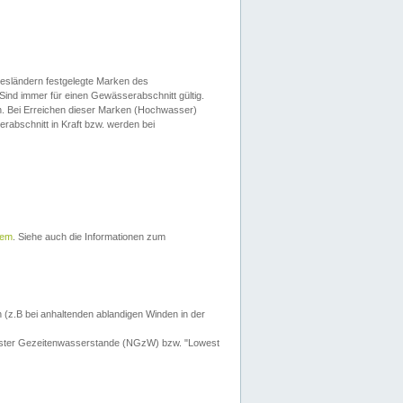
esländern festgelegte Marken des
Sind immer für einen Gewässerabschnitt gültig.
. Bei Erreichen dieser Marken (Hochwasser)
erabschnitt in Kraft bzw. werden bei
tem
. Siehe auch die Informationen zum
 (z.B bei anhaltenden ablandigen Winden in der
drigster Gezeitenwasserstande (NGzW) bzw. "Lowest