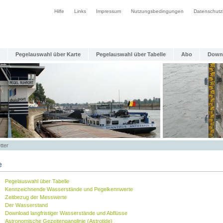
Hilfe
Links
Impressum
Nutzungsbedingungen
Datenschutz
Pegelauswahl über Karte
Pegelauswahl über Tabelle
Abo
Down
tter
e
Pegelauswahl über Tabelle
Kennzeichnende Wasserstände und Pegelkennwerte
Zeitbezug der Messwerte
Der Wasserstand
Download langfristiger Wasserstände und Abflüsse
Astronomische Gezeitenganglinie (Astrotide)