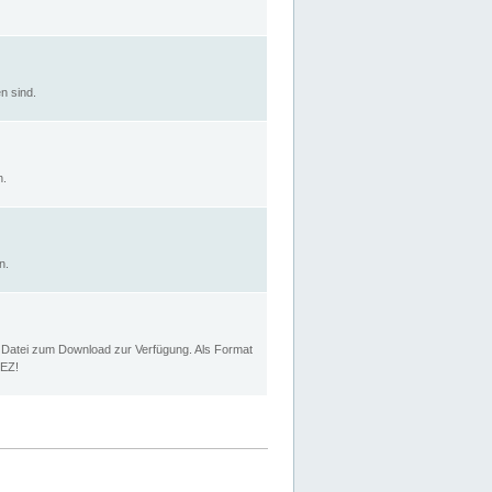
n sind.
n.
n.
p Datei zum Download zur Verfügung. Als Format
MEZ!