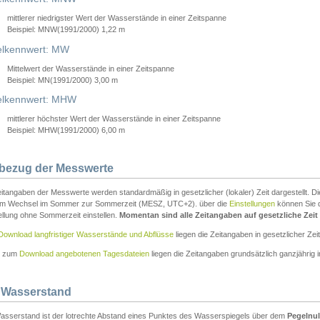
mittlerer niedrigster Wert der Wasserstände in einer Zeitspanne
Beispiel: MNW(1991/2000) 1,22 m
lkennwert: MW
Mittelwert der Wasserstände in einer Zeitspanne
Beispiel: MN(1991/2000) 3,00 m
elkennwert: MHW
mittlerer höchster Wert der Wasserstände in einer Zeitspanne
Beispiel: MHW(1991/2000) 6,00 m
tbezug der Messwerte
itangaben der Messwerte werden standardmäßig in gesetzlicher (lokaler) Zeit dargestellt. D
em Wechsel im Sommer zur Sommerzeit (MESZ, UTC+2). über die
Einstellungen
können Sie d
ellung ohne Sommerzeit einstellen.
Momentan sind alle Zeitangaben auf gesetzliche Zeit e
Download langfristiger Wasserstände und Abflüsse
liegen die Zeitangaben in gesetzlicher Zeit
n zum
Download angebotenen Tagesdateien
liegen die Zeitangaben grundsätzlich ganzjährig in
 Wasserstand
asserstand ist der lotrechte Abstand eines Punktes des Wasserspiegels über dem
Pegelnul