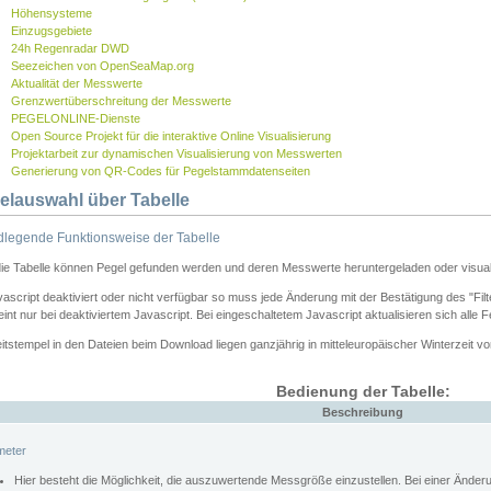
Höhensysteme
Einzugsgebiete
24h Regenradar DWD
Seezeichen von OpenSeaMap.org
Aktualität der Messwerte
Grenzwertüberschreitung der Messwerte
PEGELONLINE-Dienste
Open Source Projekt für die interaktive Online Visualisierung
Projektarbeit zur dynamischen Visualisierung von Messwerten
Generierung von QR-Codes für Pegelstammdatenseiten
elauswahl über Tabelle
legende Funktionsweise der Tabelle
die Tabelle können Pegel gefunden werden und deren Messwerte heruntergeladen oder visuali
vascript deaktiviert oder nicht verfügbar so muss jede Änderung mit der Bestätigung des "Filt
int nur bei deaktiviertem Javascript. Bei eingeschaltetem Javascript aktualisieren sich alle 
itstempel in den Dateien beim Download liegen ganzjährig in mitteleuropäischer Winterzeit vo
Bedienung der Tabelle:
Beschreibung
meter
Hier besteht die Möglichkeit, die auszuwertende Messgröße einzustellen. Bei einer Ände