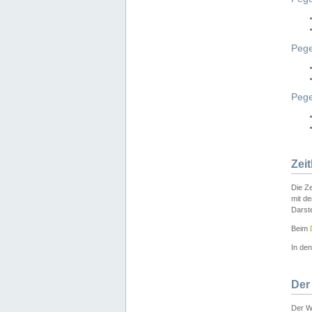
Pege
Peg
Zei
Die Ze
mit d
Darst
Beim
In de
Der
Der W