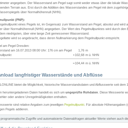
ntimeter angegeben. Der Wasserstand am Pegel sagt somit weder etwas über die lokale Wa
enden Terrain aus. Erst durch die Addition des Wasserstandes am Pegel mit dem zugehörig
asserspiegels über Normalhöhennull (NHN).
nullpunkt (PNP):
egelnullpunkt eines Pegels ist, im Gegensatz zum Wasserstand am Pegel, absolut und wir
ter über Normalhöhennull (NHN) angegeben. Der Wert des Pegelnullpunktes wird durch den Bet
 dem niedrigsten, über eine lange Zeit gemessenen Wasserstand.
gellatte wird so angebracht, dass deren Nullmarkierung dem Pegelnullpunkt entspricht.
iel am Pegel Dresden:
rstand am 16.07.2013 08:00 Uhr: 176 cm am Pegel
1,76
m
ullpunkt
+
102,68
m ü. NHN
=
104,44
m ü. NHN
nload langfristiger Wasserstände und Abflüsse
ONLINE bietet die Möglichkeit, historische Wasserstandsdaten und Abflusswerte seit dem 1
en heruntergeladenen Daten handelt es sich um
ungeprüfte Rohdaten
. Diese Messwerte wur
ehler oder andere Unregelmäßigkeiten enthalten.
esswerte sind relative Angaben zum jeweiligen
Pegelnullpunkt
. Für absolute Höhenangaben 
igen Pegels addieren.
ür programmatische Zugriffe und automatisierte Datenabfragen aktueller Werte stehen auch d