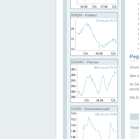
RHEIN - Koblenz
Peg
DONAU - Passau
Grund
über 
Ist Ja
ersche
Die Ze
ODER - Eisenhüttenstadt
Para