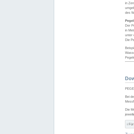
in Ze
umgeb
des W
Pegel
Der P
in Me
unter
Die Pe
Beisp
Wasse
Pegeln
Dow
PEGEL
Bei d
Messf
Die M
jeweil
ℹ️ F