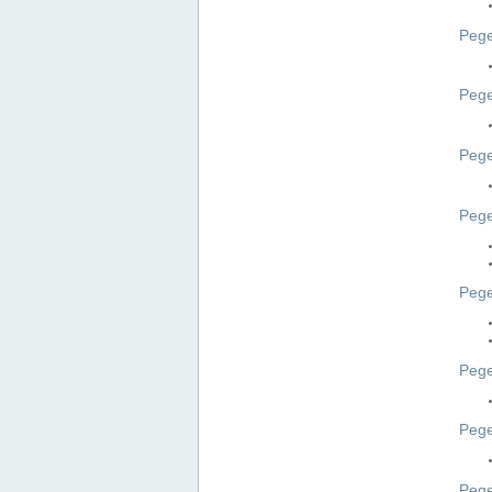
Pege
Pege
Peg
Pege
Pege
Pege
Pege
Peg