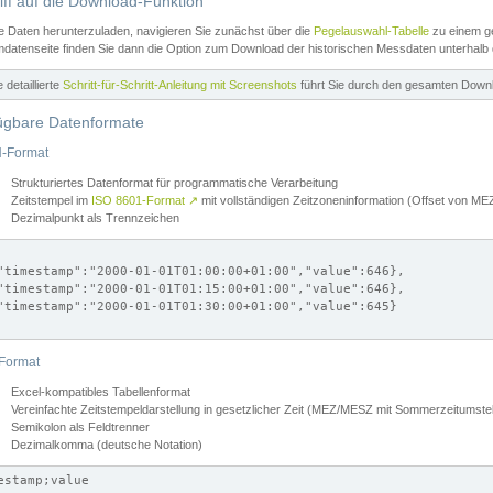
iff auf die Download-Funktion
e Daten herunterzuladen, navigieren Sie zunächst über die
Pegelauswahl-Tabelle
zu einem ge
datenseite finden Sie dann die Option zum Download der historischen Messdaten unterhalb
ne detaillierte
Schritt-für-Schritt-Anleitung mit Screenshots
führt Sie durch den gesamten Down
ügbare Datenformate
-Format
Strukturiertes Datenformat für programmatische Verarbeitung
Zeitstempel im
ISO 8601-Format
↗
mit vollständigen Zeitzoneninformation (Offset von 
Dezimalpunkt als Trennzeichen
"timestamp":"2000-01-01T01:00:00+01:00","value":646},

"timestamp":"2000-01-01T01:15:00+01:00","value":646},

"timestamp":"2000-01-01T01:30:00+01:00","value":645}

Format
Excel-kompatibles Tabellenformat
Vereinfachte Zeitstempeldarstellung in gesetzlicher Zeit (MEZ/MESZ mit Sommerzeitumstel
Semikolon als Feldtrenner
Dezimalkomma (deutsche Notation)
estamp;value
