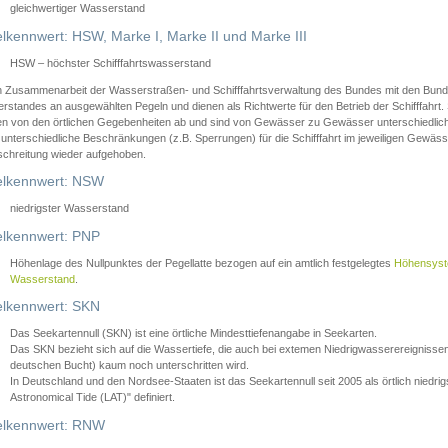
gleichwertiger Wasserstand
lkennwert: HSW, Marke I, Marke II und Marke III
HSW – höchster Schifffahrtswasserstand
in Zusammenarbeit der Wasserstraßen- und Schifffahrtsverwaltung des Bundes mit den Bund
standes an ausgewählten Pegeln und dienen als Richtwerte für den Betrieb der Schifffahrt. 
n von den örtlichen Gegebenheiten ab und sind von Gewässer zu Gewässer unterschiedlich
 unterschiedliche Beschränkungen (z.B. Sperrungen) für die Schifffahrt im jeweiligen Gewäss
schreitung wieder aufgehoben.
lkennwert: NSW
niedrigster Wasserstand
lkennwert: PNP
Höhenlage des Nullpunktes der Pegellatte bezogen auf ein amtlich festgelegtes
Höhensys
Wasserstand
.
lkennwert: SKN
Das Seekartennull (SKN) ist eine örtliche Mindesttiefenangabe in Seekarten.
Das SKN bezieht sich auf die Wassertiefe, die auch bei extemen Niedrigwasserereignissen
deutschen Bucht) kaum noch unterschritten wird.
In Deutschland und den Nordsee-Staaten ist das Seekartennull seit 2005 als örtlich nie
Astronomical Tide (LAT)" definiert.
lkennwert: RNW