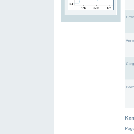
Gewä
Ausw
Gangl
Down
Ken
Pege