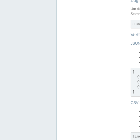
Zugr
Um di
Stamm
ℹ️ Ei
Verf
JSON
[

  {
  {
  {
]
CSV-
tim