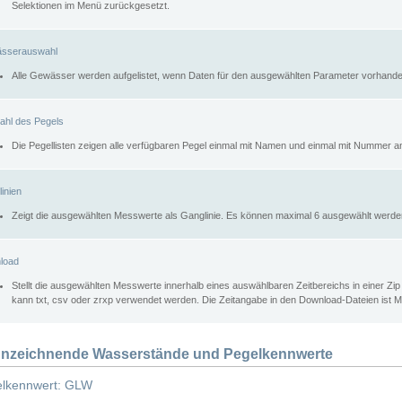
Selektionen im Menü zurückgesetzt.
sserauswahl
Alle Gewässer werden aufgelistet, wenn Daten für den ausgewählten Parameter vorhande
ahl des Pegels
Die Pegellisten zeigen alle verfügbaren Pegel einmal mit Namen und einmal mit Nummer a
inien
Zeigt die ausgewählten Messwerte als Ganglinie. Es können maximal 6 ausgewählt werde
load
Stellt die ausgewählten Messwerte innerhalb eines auswählbaren Zeitbereichs in einer Zi
kann txt, csv oder zrxp verwendet werden. Die Zeitangabe in den Download-Dateien ist 
nzeichnende Wasserstände und Pegelkennwerte
lkennwert: GLW