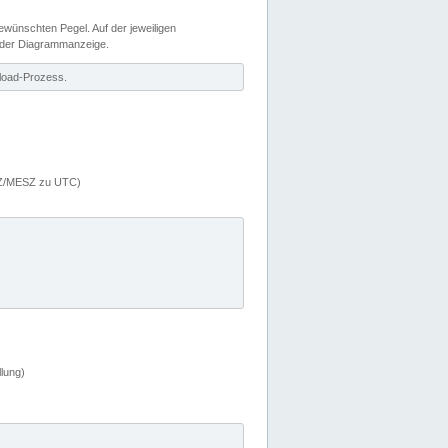
wünschten Pegel. Auf der jeweiligen
 der Diagrammanzeige.
load-Prozess.
MEZ/MESZ zu UTC)
lung)