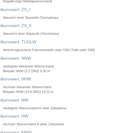
Regulierungs-Niedrigwasserstand
lkennwert: ZS_I
Stauziel I einer Staustufe (Normalstau)
lkennwert: ZS_II
Stauziel II einer Staustufe (Höchststau)
elkennwert: TUGLW
Verkehrsgesicherte Fahrrinnentiefe unter GlW (Tiefe unter GlW)
lkennwert: NNW
niedrigster bekannter Wasserstand
Beispiel: NNW (3.2.1942) 9,30 m
lkennwert: HHW
höchster bekannter Wasserstand
Beispiel: HHW (14.8.2001) 14,31 m
lkennwert: NW
niedrigster Wasserstand in einer Zeitspanne
lkennwert: HW
höchster Wasserstand in einer Zeitspanne
elkennwert: MNW