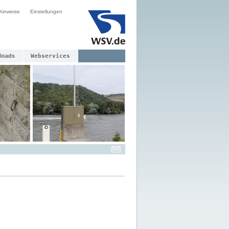
hinweise
Einstellungen
loads
Webservices