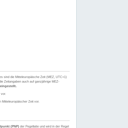
ies sind die Mitteleuropäische Zeit (MEZ, UTC+1)
ie Zeitangaben auch auf ganzjährige MEZ-
ingestellt.
 vor.
 Mitteleuropäischer Zeit vor.
lpunkt (PNP)
der Pegellatte und wird in der Regel