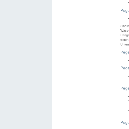
Pege
Sind 
Wasser
Hänge
treten
Unter
Pege
Pege
Pege
Pege