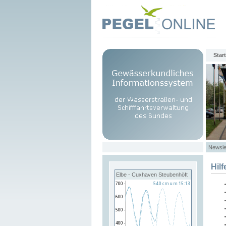
Start
Newsle
Hilf
Elbe - Cuxhaven Steubenhöft