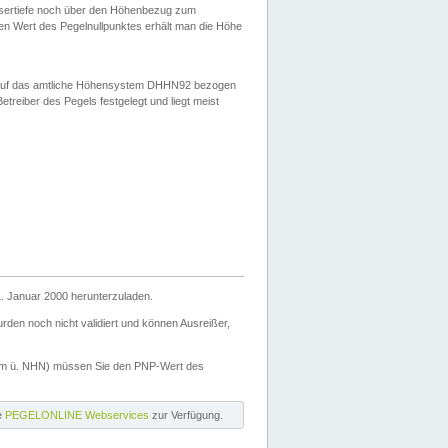
ssertiefe noch über den Höhenbezug zum
en Wert des Pegelnullpunktes erhält man die Höhe
d auf das amtliche Höhensystem DHHN92 bezogen
reiber des Pegels festgelegt und liegt meist
. Januar 2000 herunterzuladen.
den noch nicht validiert und können Ausreißer,
(m ü. NHN) müssen Sie den PNP-Wert des
ie
PEGELONLINE Webservices
zur Verfügung.