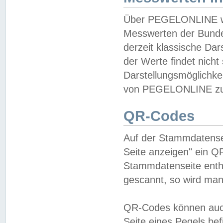
Über PEGELONLINE wer
Messwerten der Bundes
derzeit klassische Da
der Werte findet nicht 
Darstellungsmöglichkei
von PEGELONLINE zu 
QR-Codes
Auf der Stammdatensei
Seite anzeigen" ein Q
Stammdatenseite enthä
gescannt, so wird man
QR-Codes können auc
Seite eines Pegels be