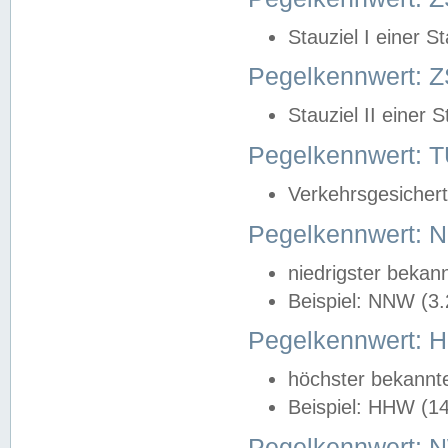
Stauziel I einer S
Pegelkennwert: Z
Stauziel II einer 
Pegelkennwert:
Verkehrsgesichert
Pegelkennwert:
niedrigster bekan
Beispiel: NNW (3
Pegelkennwert:
höchster bekannt
Beispiel: HHW (1
Pegelkennwert: 