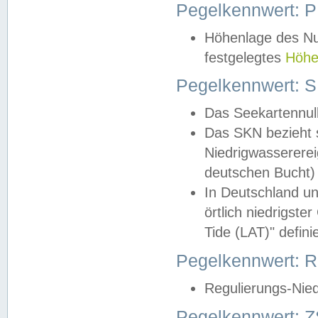
Pegelkennwert: 
Höhenlage des Nul
festgelegtes
Höhe
Pegelkennwert: 
Das Seekartennull
Das SKN bezieht s
Niedrigwassererei
deutschen Bucht) 
In Deutschland un
örtlich niedrigst
Tide (LAT)" definie
Pegelkennwert:
Regulierungs-Nie
Pegelkennwert: Z