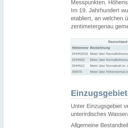
Messpunkten. Höhensy
Im 19. Jahrhundert wu
etabliert, an welchen 
zentimetergenau gem
Deutschland
Höhennetz
Bezeichnung
DHHN2016
Meter über Normalhöhennul
DHHN92
Meter über Normalhöhennul
DHHN12
Meter über Normalnull (m. 
SNN76
Meter über Höhennormal (m
Einzugsgebiet
Unter Einzugsgebiet v
unterirdisches Wasser
Allgemeine Bestandtei