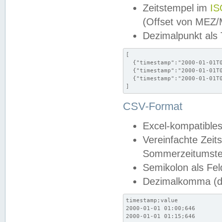
Zeitstempel im
IS
(Offset von MEZ
Dezimalpunkt als
[

  {"timestamp":"2000-01-01T0
  {"timestamp":"2000-01-01T0
  {"timestamp":"2000-01-01T0
]
CSV-Format
Excel-kompatibles
Vereinfachte Zeit
Sommerzeitumstel
Semikolon als Fel
Dezimalkomma (de
timestamp;value

2000-01-01 01:00;646

2000-01-01 01:15;646
