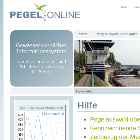
Hilfe
Link
Start
Pegelauswahl über Karte
Newsletter
Hilfe
Elbe - Cuxhaven Steubenhöft
Pegelauswahl übe
Kennzeichnende 
Zeitbezug der Me