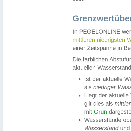
Grenzwertüber
In PEGELONLINE werde
mittleren niedrigsten
einer Zeitspanne in Be
Die farblichen Abstuf
aktuellen Wasserstand
Ist der aktuelle 
als
niedriger Was
Liegt der aktue
gilt dies als
mittle
mit
Grün
dargestel
Wasserstände obe
Wasserstand
und