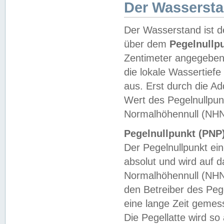
Der Wasserst
Der Wasserstand ist d
über dem
Pegelnullp
Zentimeter angegeben
die lokale Wassertie
aus. Erst durch die A
Wert des Pegelnullpun
Normalhöhennull (NHN
Pegelnullpunkt (PNP)
Der Pegelnullpunkt ei
absolut und wird auf
Normalhöhennull (NHN
den Betreiber des Pege
eine lange Zeit geme
Die Pegellatte wird s