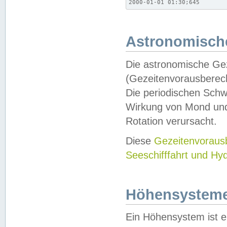
2000-01-01 01:30;645
Astronomische
Die astronomische Gez
(Gezeitenvorausberec
Die periodischen Schw
Wirkung von Mond und
Rotation verursacht.
Diese
Gezeitenvorau
Seeschifffahrt und Hy
Höhensystem
Ein Höhensystem ist e