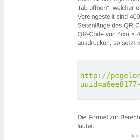
Tab öffnen", welcher 
Voreingestellt sind 4
Seitenlänge des QR-C
QR-Code von 4cm × 4c
ausdrucken, so setzt 
http://pegelo
uuid=a6ee8177
Die Formel zur Berech
lautet:
			(DPI × Druckkantenlänge in cm) ÷ 2,54 = Kantenlänge in Pixel
