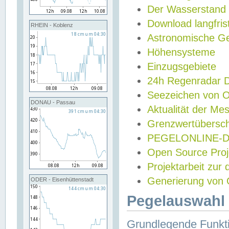
Der Wasserstand
Download langfris
RHEIN - Koblenz
Astronomische Gez
Höhensysteme
Einzugsgebiete
24h Regenradar
Seezeichen von 
DONAU - Passau
Aktualität der Me
Grenzwertübersch
PEGELONLINE-Di
Open Source Projek
Projektarbeit zur
Generierung von 
ODER - Eisenhüttenstadt
Pegelauswahl 
Grundlegende Funkti