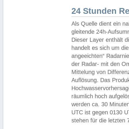
24 Stunden R
Als Quelle dient ein n
gleitende 24h-Aufsum
Dieser Layer enthält
handelt es sich um di
angeeichten“ Radarnie
der Radar- mit den O
Mittelung von Differe
Auflösung. Das Produk
Hochwasservorhersagez
räumlich hoch aufgelö
werden ca. 30 Minuten
UTC ist gegen 0130 UTC
stehen für die letzten