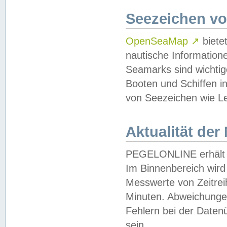
Seezeichen v
OpenSeaMap
↗
biete
nautische Information
Seamarks sind wichtig
Booten und Schiffen i
von Seezeichen wie Le
Aktualität der
PEGELONLINE erhält u
Im Binnenbereich wird 
Messwerte von Zeitreih
Minuten. Abweichungen
Fehlern bei der Daten
sein.