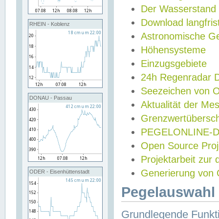
Der Wasserstand
Download langfris
RHEIN - Koblenz
Astronomische Gez
Höhensysteme
Einzugsgebiete
24h Regenradar
Seezeichen von 
DONAU - Passau
Aktualität der Me
Grenzwertübersch
PEGELONLINE-Di
Open Source Projek
Projektarbeit zur
Generierung von 
ODER - Eisenhüttenstadt
Pegelauswahl 
Grundlegende Funkti