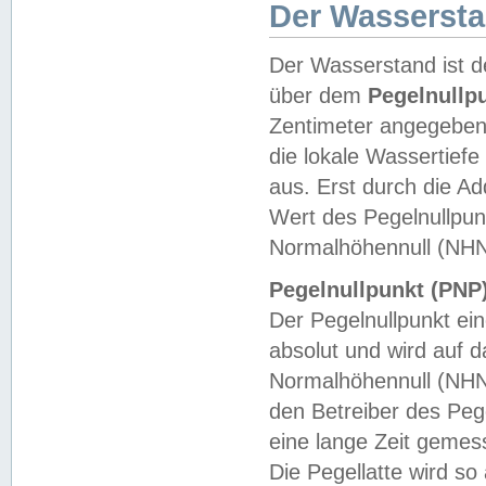
Der Wasserst
Der Wasserstand ist d
über dem
Pegelnullp
Zentimeter angegeben
die lokale Wassertie
aus. Erst durch die A
Wert des Pegelnullpun
Normalhöhennull (NHN
Pegelnullpunkt (PNP)
Der Pegelnullpunkt ei
absolut und wird auf
Normalhöhennull (NHN
den Betreiber des Pege
eine lange Zeit geme
Die Pegellatte wird s