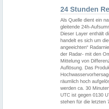
24 Stunden R
Als Quelle dient ein n
gleitende 24h-Aufsum
Dieser Layer enthält
handelt es sich um di
angeeichten“ Radarnie
der Radar- mit den O
Mittelung von Differe
Auflösung. Das Produk
Hochwasservorhersagez
räumlich hoch aufgelö
werden ca. 30 Minuten
UTC ist gegen 0130 UTC
stehen für die letzten