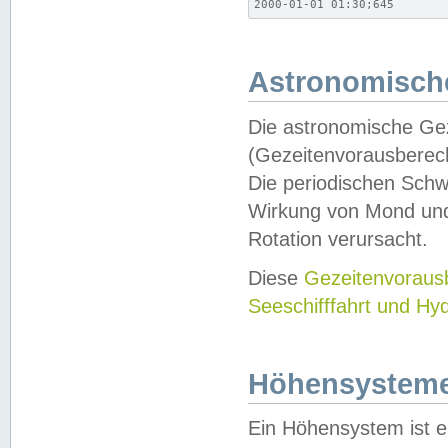
2000-01-01 01:30;645
Astronomische
Die astronomische Gez
(Gezeitenvorausberec
Die periodischen Schw
Wirkung von Mond und
Rotation verursacht.
Diese
Gezeitenvorau
Seeschifffahrt und Hy
Höhensystem
Ein Höhensystem ist e