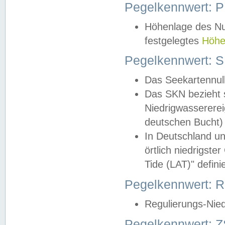
Pegelkennwert: 
Höhenlage des Nul
festgelegtes
Höhe
Pegelkennwert: 
Das Seekartennull
Das SKN bezieht s
Niedrigwassererei
deutschen Bucht) 
In Deutschland un
örtlich niedrigst
Tide (LAT)" definie
Pegelkennwert:
Regulierungs-Nie
Pegelkennwert: Z