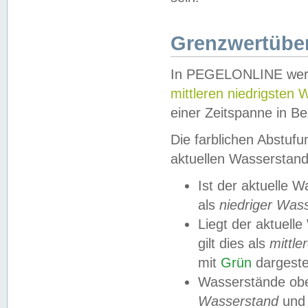
Grenzwertüber
In PEGELONLINE werde
mittleren niedrigsten
einer Zeitspanne in Be
Die farblichen Abstuf
aktuellen Wasserstand
Ist der aktuelle 
als
niedriger Was
Liegt der aktue
gilt dies als
mittle
mit
Grün
dargestel
Wasserstände obe
Wasserstand
und