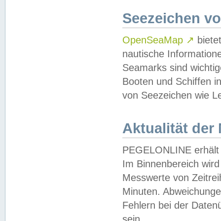
Seezeichen v
OpenSeaMap
↗
biete
nautische Information
Seamarks sind wichtig
Booten und Schiffen i
von Seezeichen wie Le
Aktualität der
PEGELONLINE erhält u
Im Binnenbereich wird 
Messwerte von Zeitreih
Minuten. Abweichungen
Fehlern bei der Daten
sein.