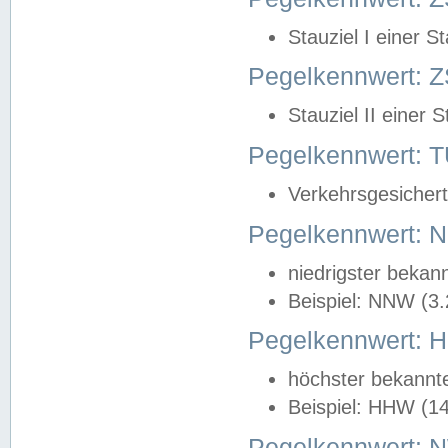
Stauziel I einer S
Pegelkennwert: Z
Stauziel II einer 
Pegelkennwert:
Verkehrsgesichert
Pegelkennwert:
niedrigster bekan
Beispiel: NNW (3
Pegelkennwert:
höchster bekannt
Beispiel: HHW (1
Pegelkennwert: 