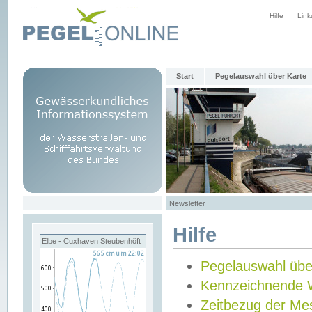
Hilfe
Link
Start
Pegelauswahl über Karte
Newsletter
Hilfe
Elbe - Cuxhaven Steubenhöft
Pegelauswahl übe
Kennzeichnende 
Zeitbezug der Me