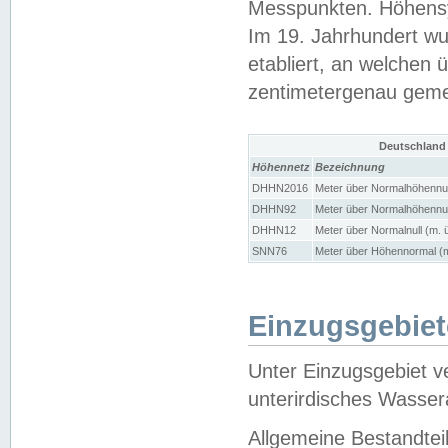
Messpunkten. Höhensy
Im 19. Jahrhundert wu
etabliert, an welchen 
zentimetergenau gem
Deutschland
Höhennetz
Bezeichnung
DHHN2016
Meter über Normalhöhennul
DHHN92
Meter über Normalhöhennul
DHHN12
Meter über Normalnull (m. 
SNN76
Meter über Höhennormal (m
Einzugsgebiet
Unter Einzugsgebiet v
unterirdisches Wasser
Allgemeine Bestandtei