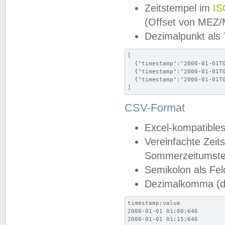
Zeitstempel im
IS
(Offset von MEZ
Dezimalpunkt als
[

  {"timestamp":"2000-01-01T0
  {"timestamp":"2000-01-01T0
  {"timestamp":"2000-01-01T0
]
CSV-Format
Excel-kompatibles
Vereinfachte Zeit
Sommerzeitumstel
Semikolon als Fel
Dezimalkomma (de
timestamp;value

2000-01-01 01:00;646

2000-01-01 01:15;646
