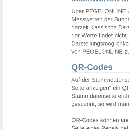
Über PEGELONLINE wer
Messwerten der Bundes
derzeit klassische Da
der Werte findet nicht 
Darstellungsmöglichkei
von PEGELONLINE zu 
QR-Codes
Auf der Stammdatensei
Seite anzeigen" ein Q
Stammdatenseite enthä
gescannt, so wird man
QR-Codes können auc
Seite eines Pegels be