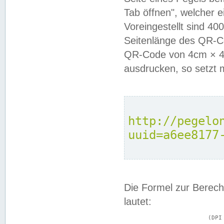
Tab öffnen", welcher 
Voreingestellt sind 4
Seitenlänge des QR-C
QR-Code von 4cm × 4c
ausdrucken, so setzt 
http://pegelo
uuid=a6ee8177
Die Formel zur Berech
lautet:
			(DPI × Druckkantenlänge in cm) ÷ 2,54 = Kantenlänge in Pixel
