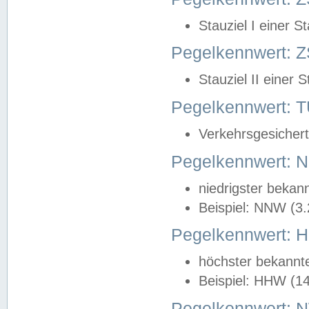
Stauziel I einer S
Pegelkennwert: Z
Stauziel II einer 
Pegelkennwert:
Verkehrsgesichert
Pegelkennwert:
niedrigster bekan
Beispiel: NNW (3
Pegelkennwert:
höchster bekannt
Beispiel: HHW (1
Pegelkennwert: 