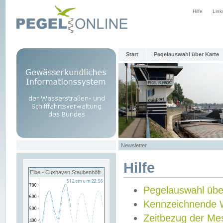
Hilfe
Link
Start
Pegelauswahl über Karte
Newsletter
Hilfe
Elbe - Cuxhaven Steubenhöft
Pegelauswahl übe
Kennzeichnende 
Zeitbezug der Me