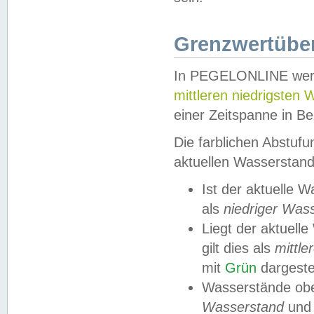
Grenzwertüber
In PEGELONLINE werde
mittleren niedrigsten
einer Zeitspanne in Be
Die farblichen Abstuf
aktuellen Wasserstand
Ist der aktuelle 
als
niedriger Was
Liegt der aktue
gilt dies als
mittle
mit
Grün
dargestel
Wasserstände obe
Wasserstand
und