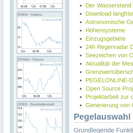
Der Wasserstand
Download langfris
RHEIN - Koblenz
Astronomische Gez
Höhensysteme
Einzugsgebiete
24h Regenradar
Seezeichen von 
DONAU - Passau
Aktualität der Me
Grenzwertübersch
PEGELONLINE-Di
Open Source Projek
Projektarbeit zur
Generierung von 
ODER - Eisenhüttenstadt
Pegelauswahl 
Grundlegende Funkti