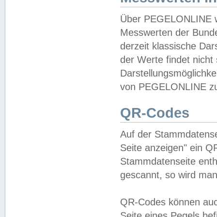
Über PEGELONLINE wer
Messwerten der Bundes
derzeit klassische Da
der Werte findet nicht 
Darstellungsmöglichkei
von PEGELONLINE zu 
QR-Codes
Auf der Stammdatensei
Seite anzeigen" ein Q
Stammdatenseite enthä
gescannt, so wird man
QR-Codes können auc
Seite eines Pegels be