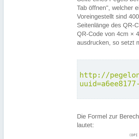
Tab öffnen", welcher 
Voreingestellt sind 4
Seitenlänge des QR-C
QR-Code von 4cm × 4c
ausdrucken, so setzt 
http://pegelo
uuid=a6ee8177
Die Formel zur Berech
lautet:
			(DPI × Druckkantenlänge in cm) ÷ 2,54 = Kantenlänge in Pixel
