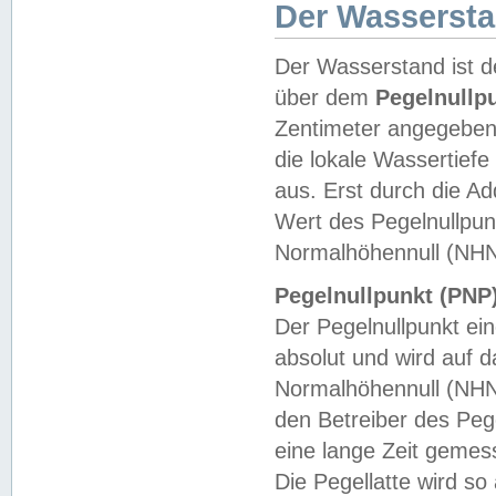
Der Wasserst
Der Wasserstand ist d
über dem
Pegelnullp
Zentimeter angegeben
die lokale Wassertie
aus. Erst durch die A
Wert des Pegelnullpun
Normalhöhennull (NHN
Pegelnullpunkt (PNP)
Der Pegelnullpunkt ei
absolut und wird auf
Normalhöhennull (NHN
den Betreiber des Pege
eine lange Zeit geme
Die Pegellatte wird s