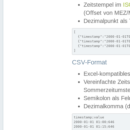
Zeitstempel im
IS
(Offset von MEZ
Dezimalpunkt als
[

  {"timestamp":"2000-01-01T0
  {"timestamp":"2000-01-01T0
  {"timestamp":"2000-01-01T0
]
CSV-Format
Excel-kompatibles
Vereinfachte Zeit
Sommerzeitumstel
Semikolon als Fel
Dezimalkomma (de
timestamp;value

2000-01-01 01:00;646

2000-01-01 01:15;646
