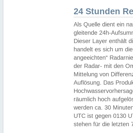
24 Stunden R
Als Quelle dient ein n
gleitende 24h-Aufsum
Dieser Layer enthält
handelt es sich um di
angeeichten“ Radarnie
der Radar- mit den O
Mittelung von Differe
Auflösung. Das Produk
Hochwasservorhersagez
räumlich hoch aufgelö
werden ca. 30 Minuten
UTC ist gegen 0130 UTC
stehen für die letzten