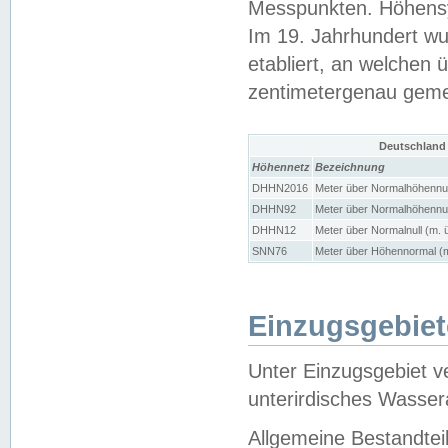
Messpunkten. Höhensy
Im 19. Jahrhundert wu
etabliert, an welchen 
zentimetergenau gem
Deutschland
Höhennetz
Bezeichnung
DHHN2016
Meter über Normalhöhennul
DHHN92
Meter über Normalhöhennul
DHHN12
Meter über Normalnull (m. 
SNN76
Meter über Höhennormal (m
Einzugsgebiet
Unter Einzugsgebiet v
unterirdisches Wasser
Allgemeine Bestandtei