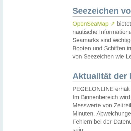
Seezeichen v
OpenSeaMap
↗
biete
nautische Information
Seamarks sind wichtig
Booten und Schiffen i
von Seezeichen wie Le
Aktualität der
PEGELONLINE erhält u
Im Binnenbereich wird 
Messwerte von Zeitreih
Minuten. Abweichungen
Fehlern bei der Daten
sein.