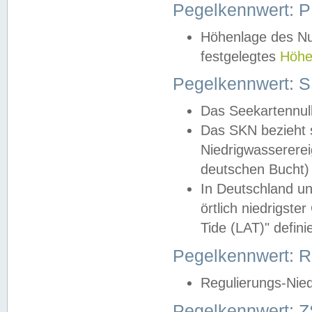
Pegelkennwert: 
Höhenlage des Nul
festgelegtes
Höhe
Pegelkennwert: 
Das Seekartennull
Das SKN bezieht s
Niedrigwassererei
deutschen Bucht) 
In Deutschland un
örtlich niedrigst
Tide (LAT)" definie
Pegelkennwert:
Regulierungs-Nie
Pegelkennwert: Z