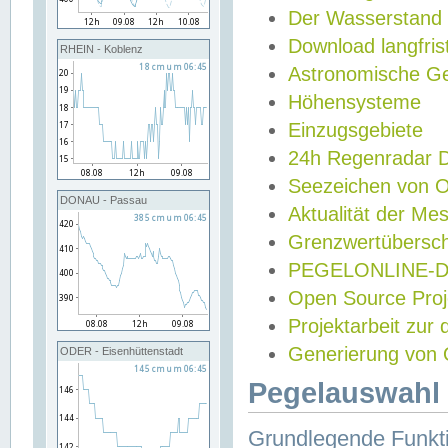
Der Wasserstand
Download langfris
RHEIN - Koblenz
Astronomische Gez
Höhensysteme
Einzugsgebiete
24h Regenradar
Seezeichen von 
DONAU - Passau
Aktualität der Me
Grenzwertübersch
PEGELONLINE-Di
Open Source Projek
Projektarbeit zur
Generierung von 
ODER - Eisenhüttenstadt
Pegelauswahl 
Grundlegende Funkti