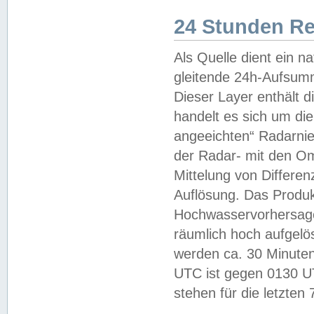
24 Stunden R
Als Quelle dient ein n
gleitende 24h-Aufsum
Dieser Layer enthält
handelt es sich um di
angeeichten“ Radarnie
der Radar- mit den O
Mittelung von Differe
Auflösung. Das Produk
Hochwasservorhersagez
räumlich hoch aufgelö
werden ca. 30 Minuten
UTC ist gegen 0130 UTC
stehen für die letzten