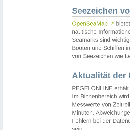
Seezeichen v
OpenSeaMap
↗
biete
nautische Information
Seamarks sind wichtig
Booten und Schiffen i
von Seezeichen wie Le
Aktualität der
PEGELONLINE erhält u
Im Binnenbereich wird 
Messwerte von Zeitreih
Minuten. Abweichungen
Fehlern bei der Daten
sein.