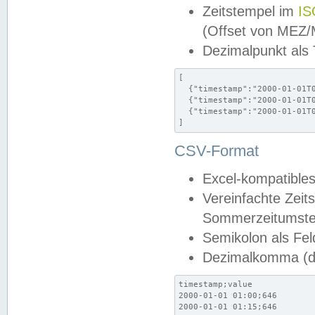
Zeitstempel im
IS
(Offset von MEZ
Dezimalpunkt als
[

  {"timestamp":"2000-01-01T0
  {"timestamp":"2000-01-01T0
  {"timestamp":"2000-01-01T0
]
CSV-Format
Excel-kompatibles
Vereinfachte Zeit
Sommerzeitumstel
Semikolon als Fel
Dezimalkomma (de
timestamp;value

2000-01-01 01:00;646

2000-01-01 01:15;646
