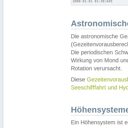
2000-01-01 01:30;645
Astronomische
Die astronomische Gez
(Gezeitenvorausberec
Die periodischen Schw
Wirkung von Mond und
Rotation verursacht.
Diese
Gezeitenvorau
Seeschifffahrt und Hy
Höhensystem
Ein Höhensystem ist e