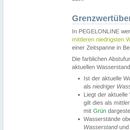
Grenzwertüber
In PEGELONLINE werde
mittleren niedrigsten
einer Zeitspanne in Be
Die farblichen Abstuf
aktuellen Wasserstand
Ist der aktuelle 
als
niedriger Was
Liegt der aktue
gilt dies als
mittle
mit
Grün
dargestel
Wasserstände obe
Wasserstand
und