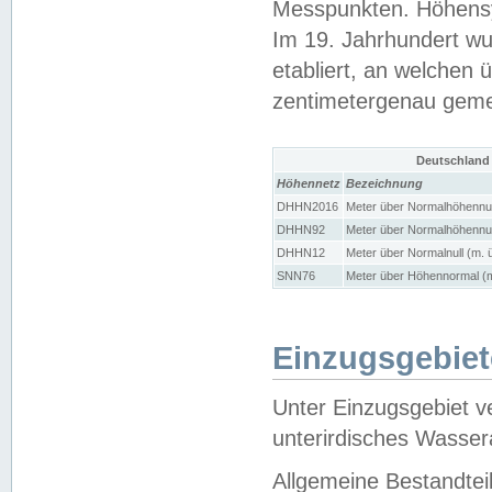
Messpunkten. Höhensy
Im 19. Jahrhundert wu
etabliert, an welchen 
zentimetergenau gem
Deutschland
Höhennetz
Bezeichnung
DHHN2016
Meter über Normalhöhennul
DHHN92
Meter über Normalhöhennul
DHHN12
Meter über Normalnull (m. 
SNN76
Meter über Höhennormal (m
Einzugsgebiet
Unter Einzugsgebiet v
unterirdisches Wasser
Allgemeine Bestandtei