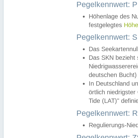
Pegelkennwert: 
Höhenlage des Nul
festgelegtes
Höhe
Pegelkennwert: 
Das Seekartennull
Das SKN bezieht s
Niedrigwassererei
deutschen Bucht) 
In Deutschland un
örtlich niedrigst
Tide (LAT)" definie
Pegelkennwert:
Regulierungs-Nie
Pegelkennwert: Z