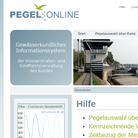
Hilfe
Link
Start
Pegelauswahl über Karte
Newsletter
Hilfe
Elbe - Cuxhaven Steubenhöft
Pegelauswahl übe
Kennzeichnende 
Zeitbezug der Me