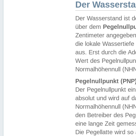
Der Wasserst
Der Wasserstand ist d
über dem
Pegelnullp
Zentimeter angegeben
die lokale Wassertie
aus. Erst durch die A
Wert des Pegelnullpun
Normalhöhennull (NHN
Pegelnullpunkt (PNP)
Der Pegelnullpunkt ei
absolut und wird auf
Normalhöhennull (NHN
den Betreiber des Pege
eine lange Zeit geme
Die Pegellatte wird s