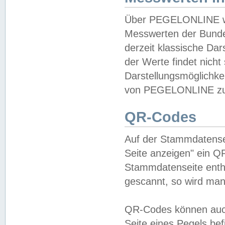
Über PEGELONLINE wer
Messwerten der Bundes
derzeit klassische Da
der Werte findet nicht 
Darstellungsmöglichkei
von PEGELONLINE zu 
QR-Codes
Auf der Stammdatensei
Seite anzeigen" ein Q
Stammdatenseite enthä
gescannt, so wird man
QR-Codes können auc
Seite eines Pegels be