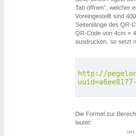
Tab öffnen", welcher 
Voreingestellt sind 4
Seitenlänge des QR-C
QR-Code von 4cm × 4c
ausdrucken, so setzt 
http://pegelo
uuid=a6ee8177
Die Formel zur Berech
lautet:
			(DPI × Druckkantenlänge in cm) ÷ 2,54 = Kantenlänge in Pixel
