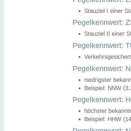
Stauziel I einer S
Pegelkennwert: Z
Stauziel II einer 
Pegelkennwert:
Verkehrsgesichert
Pegelkennwert:
niedrigster bekan
Beispiel: NNW (3
Pegelkennwert:
höchster bekannt
Beispiel: HHW (1
Pegelkennwert: 