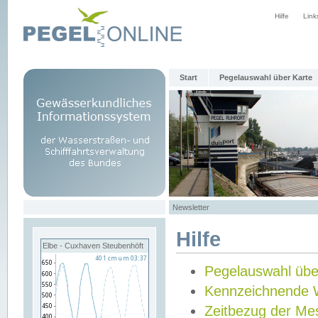
Hilfe
Link
Start
Pegelauswahl über Karte
Newsletter
Hilfe
Elbe - Cuxhaven Steubenhöft
Pegelauswahl übe
Kennzeichnende 
Zeitbezug der Me