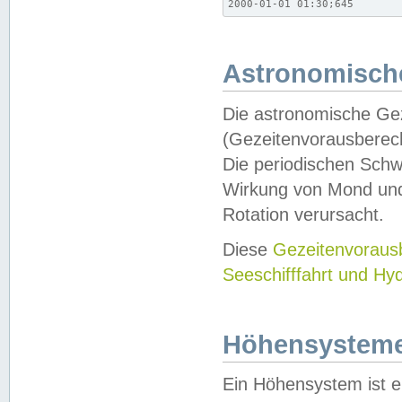
2000-01-01 01:30;645
Astronomische
Die astronomische Gez
(Gezeitenvorausberec
Die periodischen Schw
Wirkung von Mond und
Rotation verursacht.
Diese
Gezeitenvorau
Seeschifffahrt und Hy
Höhensystem
Ein Höhensystem ist e