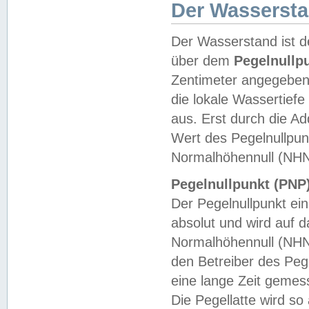
Der Wasserst
Der Wasserstand ist d
über dem
Pegelnullp
Zentimeter angegeben
die lokale Wassertie
aus. Erst durch die A
Wert des Pegelnullpun
Normalhöhennull (NHN
Pegelnullpunkt (PNP)
Der Pegelnullpunkt ei
absolut und wird auf
Normalhöhennull (NHN
den Betreiber des Pege
eine lange Zeit geme
Die Pegellatte wird s