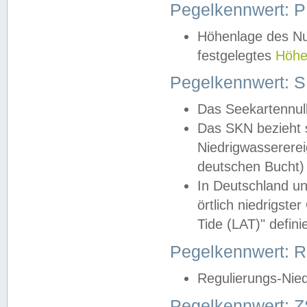
Pegelkennwert: 
Höhenlage des Nul
festgelegtes
Höhe
Pegelkennwert: 
Das Seekartennull
Das SKN bezieht s
Niedrigwassererei
deutschen Bucht) 
In Deutschland un
örtlich niedrigst
Tide (LAT)" definie
Pegelkennwert:
Regulierungs-Nie
Pegelkennwert: Z