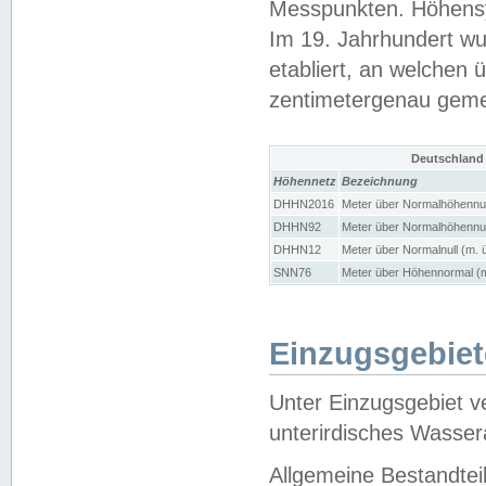
Messpunkten. Höhensy
Im 19. Jahrhundert wu
etabliert, an welchen 
zentimetergenau gem
Deutschland
Höhennetz
Bezeichnung
DHHN2016
Meter über Normalhöhennul
DHHN92
Meter über Normalhöhennul
DHHN12
Meter über Normalnull (m. 
SNN76
Meter über Höhennormal (m
Einzugsgebiet
Unter Einzugsgebiet v
unterirdisches Wasser
Allgemeine Bestandtei