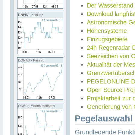
Der Wasserstand
Download langfris
RHEIN - Koblenz
Astronomische Gez
Höhensysteme
Einzugsgebiete
24h Regenradar
Seezeichen von 
DONAU - Passau
Aktualität der Me
Grenzwertübersch
PEGELONLINE-Di
Open Source Projek
Projektarbeit zur
Generierung von 
ODER - Eisenhüttenstadt
Pegelauswahl 
Grundlegende Funkti