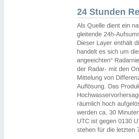
24 Stunden R
Als Quelle dient ein n
gleitende 24h-Aufsum
Dieser Layer enthält
handelt es sich um di
angeeichten“ Radarnie
der Radar- mit den O
Mittelung von Differe
Auflösung. Das Produk
Hochwasservorhersagez
räumlich hoch aufgelö
werden ca. 30 Minuten
UTC ist gegen 0130 UTC
stehen für die letzten