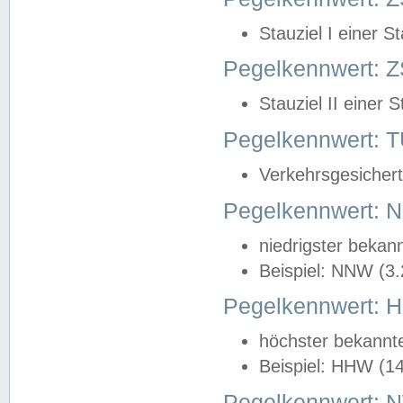
Stauziel I einer S
Pegelkennwert: Z
Stauziel II einer 
Pegelkennwert:
Verkehrsgesichert
Pegelkennwert:
niedrigster bekan
Beispiel: NNW (3
Pegelkennwert:
höchster bekannt
Beispiel: HHW (1
Pegelkennwert: 