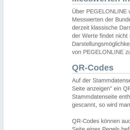
Über PEGELONLINE wer
Messwerten der Bundes
derzeit klassische Da
der Werte findet nicht 
Darstellungsmöglichkei
von PEGELONLINE zu 
QR-Codes
Auf der Stammdatensei
Seite anzeigen" ein Q
Stammdatenseite enthä
gescannt, so wird man
QR-Codes können auc
Seite eines Pegels be