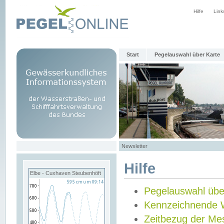
Hilfe
Link
Start
Pegelauswahl über Karte
Newsletter
Hilfe
Elbe - Cuxhaven Steubenhöft
Pegelauswahl übe
Kennzeichnende 
Zeitbezug der Me