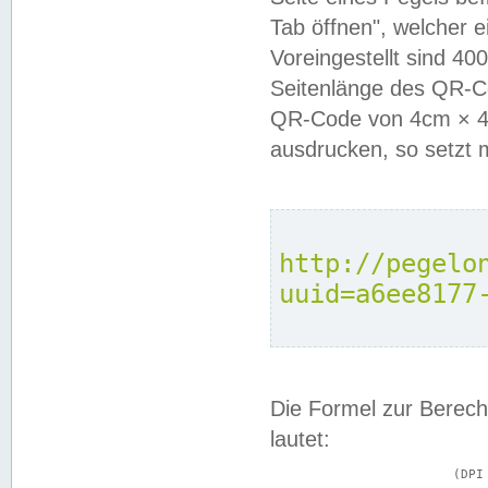
Tab öffnen", welcher 
Voreingestellt sind 4
Seitenlänge des QR-C
QR-Code von 4cm × 4c
ausdrucken, so setzt 
http://pegelo
uuid=a6ee8177
Die Formel zur Berech
lautet:
			(DPI × Druckkantenlänge in cm) ÷ 2,54 = Kantenlänge in Pixel
