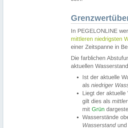
Grenzwertüber
In PEGELONLINE werde
mittleren niedrigsten
einer Zeitspanne in Be
Die farblichen Abstuf
aktuellen Wasserstand
Ist der aktuelle 
als
niedriger Was
Liegt der aktue
gilt dies als
mittle
mit
Grün
dargestel
Wasserstände obe
Wasserstand
und