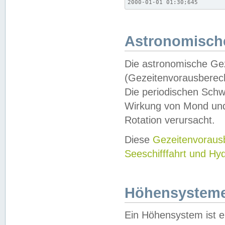
2000-01-01 01:30;645
Astronomische
Die astronomische Gez
(Gezeitenvorausberec
Die periodischen Schw
Wirkung von Mond und
Rotation verursacht.
Diese
Gezeitenvorau
Seeschifffahrt und Hy
Höhensystem
Ein Höhensystem ist e