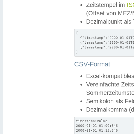
Zeitstempel im
IS
(Offset von MEZ
Dezimalpunkt als
[

  {"timestamp":"2000-01-01T0
  {"timestamp":"2000-01-01T0
  {"timestamp":"2000-01-01T0
]
CSV-Format
Excel-kompatibles
Vereinfachte Zeit
Sommerzeitumstel
Semikolon als Fel
Dezimalkomma (de
timestamp;value

2000-01-01 01:00;646

2000-01-01 01:15;646
