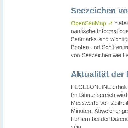
Seezeichen v
OpenSeaMap
↗
biete
nautische Information
Seamarks sind wichtig
Booten und Schiffen i
von Seezeichen wie Le
Aktualität der
PEGELONLINE erhält u
Im Binnenbereich wird 
Messwerte von Zeitreih
Minuten. Abweichungen
Fehlern bei der Daten
sein.