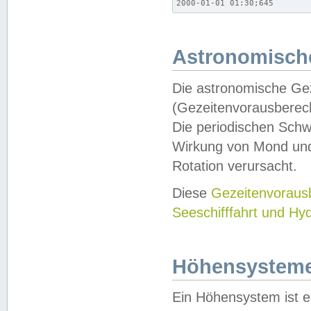
2000-01-01 01:30;645
Astronomische
Die astronomische Gez
(Gezeitenvorausberec
Die periodischen Schw
Wirkung von Mond und
Rotation verursacht.
Diese
Gezeitenvorau
Seeschifffahrt und Hy
Höhensystem
Ein Höhensystem ist e