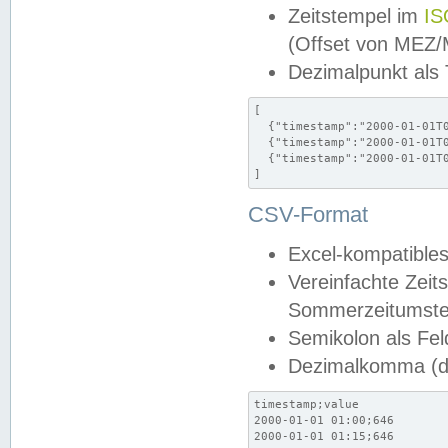
Zeitstempel im
IS
(Offset von MEZ
Dezimalpunkt als
[

  {"timestamp":"2000-01-01T0
  {"timestamp":"2000-01-01T0
  {"timestamp":"2000-01-01T0
]
CSV-Format
Excel-kompatibles
Vereinfachte Zeit
Sommerzeitumstel
Semikolon als Fel
Dezimalkomma (de
timestamp;value

2000-01-01 01:00;646

2000-01-01 01:15;646
