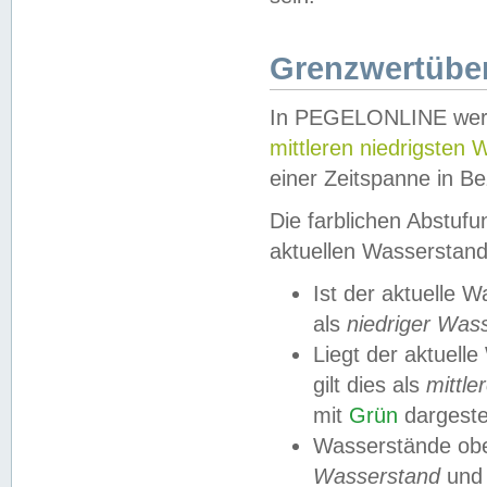
Grenzwertüber
In PEGELONLINE werde
mittleren niedrigsten
einer Zeitspanne in Be
Die farblichen Abstuf
aktuellen Wasserstand
Ist der aktuelle 
als
niedriger Was
Liegt der aktue
gilt dies als
mittle
mit
Grün
dargestel
Wasserstände obe
Wasserstand
und