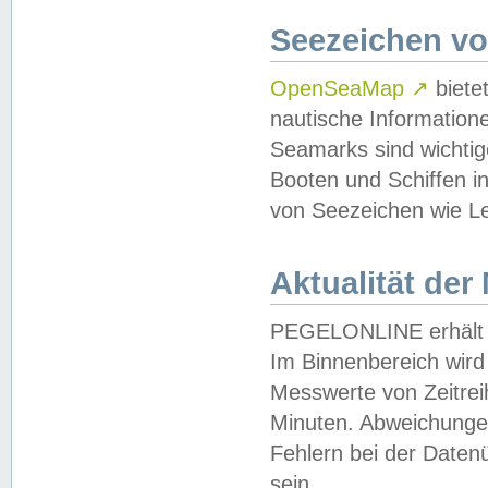
Seezeichen v
OpenSeaMap
↗
biete
nautische Information
Seamarks sind wichtig
Booten und Schiffen i
von Seezeichen wie Le
Aktualität der
PEGELONLINE erhält u
Im Binnenbereich wird 
Messwerte von Zeitreih
Minuten. Abweichungen
Fehlern bei der Daten
sein.