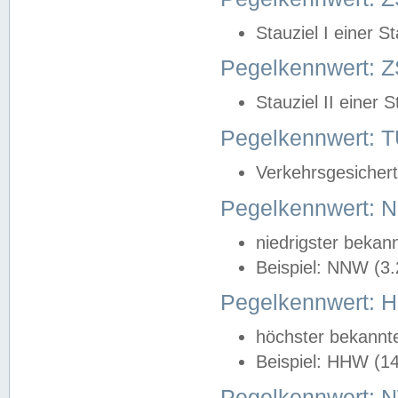
Stauziel I einer S
Pegelkennwert: Z
Stauziel II einer 
Pegelkennwert:
Verkehrsgesichert
Pegelkennwert:
niedrigster bekan
Beispiel: NNW (3
Pegelkennwert:
höchster bekannt
Beispiel: HHW (1
Pegelkennwert: 