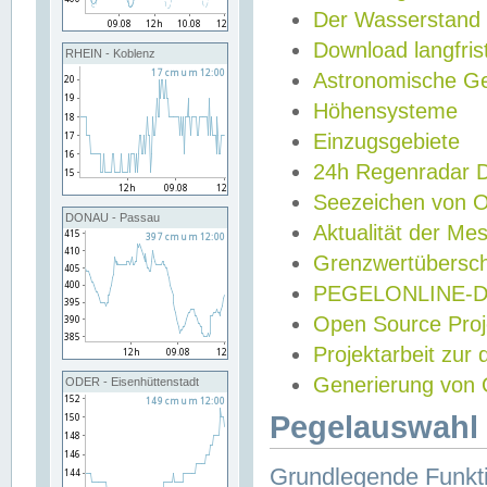
Der Wasserstand
Download langfris
RHEIN - Koblenz
Astronomische Gez
Höhensysteme
Einzugsgebiete
24h Regenradar
Seezeichen von 
DONAU - Passau
Aktualität der Me
Grenzwertübersch
PEGELONLINE-Di
Open Source Projek
Projektarbeit zur
Generierung von 
ODER - Eisenhüttenstadt
Pegelauswahl 
Grundlegende Funkti