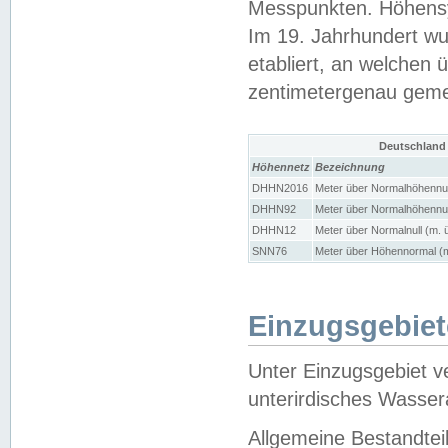
Messpunkten. Höhensy
Im 19. Jahrhundert wu
etabliert, an welchen 
zentimetergenau gem
Deutschland
Höhennetz
Bezeichnung
DHHN2016
Meter über Normalhöhennul
DHHN92
Meter über Normalhöhennul
DHHN12
Meter über Normalnull (m. 
SNN76
Meter über Höhennormal (m
Einzugsgebiet
Unter Einzugsgebiet v
unterirdisches Wasser
Allgemeine Bestandtei