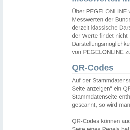
Über PEGELONLINE wer
Messwerten der Bundes
derzeit klassische Da
der Werte findet nicht 
Darstellungsmöglichkei
von PEGELONLINE zu 
QR-Codes
Auf der Stammdatensei
Seite anzeigen" ein Q
Stammdatenseite enthä
gescannt, so wird man
QR-Codes können auc
Seite eines Pegels be