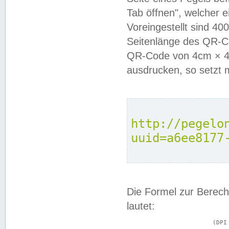
Tab öffnen", welcher 
Voreingestellt sind 4
Seitenlänge des QR-C
QR-Code von 4cm × 4c
ausdrucken, so setzt 
http://pegelo
uuid=a6ee8177
Die Formel zur Berech
lautet:
			(DPI × Druckkantenlänge in cm) ÷ 2,54 = Kantenlänge in Pixel
