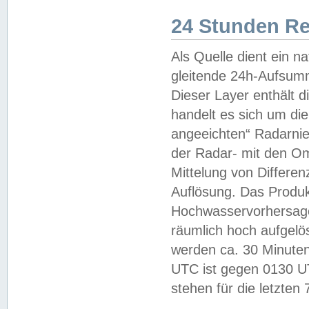
24 Stunden R
Als Quelle dient ein n
gleitende 24h-Aufsum
Dieser Layer enthält
handelt es sich um di
angeeichten“ Radarnie
der Radar- mit den O
Mittelung von Differe
Auflösung. Das Produk
Hochwasservorhersagez
räumlich hoch aufgelö
werden ca. 30 Minuten
UTC ist gegen 0130 UTC
stehen für die letzten