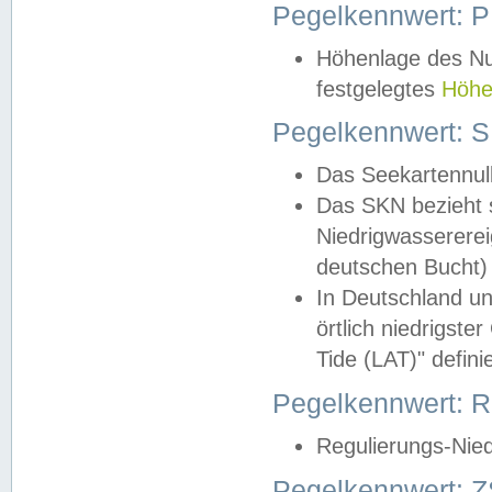
Pegelkennwert: 
Höhenlage des Nul
festgelegtes
Höhe
Pegelkennwert: 
Das Seekartennull
Das SKN bezieht s
Niedrigwassererei
deutschen Bucht) 
In Deutschland un
örtlich niedrigst
Tide (LAT)" definie
Pegelkennwert:
Regulierungs-Nie
Pegelkennwert: Z