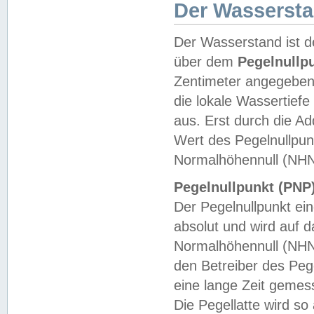
Der Wasserst
Der Wasserstand ist d
über dem
Pegelnullp
Zentimeter angegeben
die lokale Wassertie
aus. Erst durch die A
Wert des Pegelnullpun
Normalhöhennull (NHN
Pegelnullpunkt (PNP)
Der Pegelnullpunkt ei
absolut und wird auf
Normalhöhennull (NHN
den Betreiber des Pege
eine lange Zeit geme
Die Pegellatte wird s