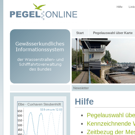
Hilfe
Link
Start
Pegelauswahl über Karte
Newsletter
Hilfe
Elbe - Cuxhaven Steubenhöft
Pegelauswahl übe
Kennzeichnende 
Zeitbezug der Me