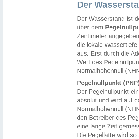
Der Wasserst
Der Wasserstand ist d
über dem
Pegelnullp
Zentimeter angegeben
die lokale Wassertie
aus. Erst durch die A
Wert des Pegelnullpun
Normalhöhennull (NHN
Pegelnullpunkt (PNP)
Der Pegelnullpunkt ei
absolut und wird auf
Normalhöhennull (NHN
den Betreiber des Pege
eine lange Zeit geme
Die Pegellatte wird s