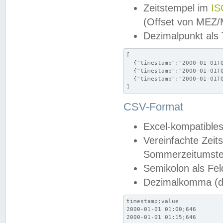
Zeitstempel im
IS
(Offset von MEZ
Dezimalpunkt als
[

  {"timestamp":"2000-01-01T0
  {"timestamp":"2000-01-01T0
  {"timestamp":"2000-01-01T0
]
CSV-Format
Excel-kompatibles
Vereinfachte Zeit
Sommerzeitumstel
Semikolon als Fel
Dezimalkomma (de
timestamp;value

2000-01-01 01:00;646

2000-01-01 01:15;646
