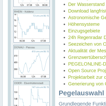
Der Wasserstand
Download langfris
RHEIN - Koblenz
Astronomische Gez
Höhensysteme
Einzugsgebiete
24h Regenradar
Seezeichen von 
DONAU - Passau
Aktualität der Me
Grenzwertübersch
PEGELONLINE-Di
Open Source Projek
Projektarbeit zur
Generierung von 
ODER - Eisenhüttenstadt
Pegelauswahl 
Grundlegende Funkti