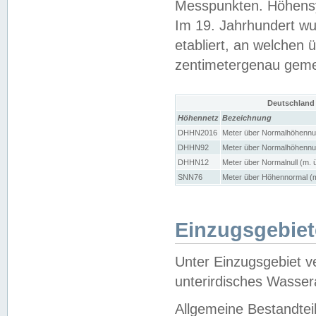
Messpunkten. Höhensy
Im 19. Jahrhundert wu
etabliert, an welchen 
zentimetergenau gem
Deutschland
Höhennetz
Bezeichnung
DHHN2016
Meter über Normalhöhennul
DHHN92
Meter über Normalhöhennul
DHHN12
Meter über Normalnull (m. 
SNN76
Meter über Höhennormal (m
Einzugsgebiet
Unter Einzugsgebiet v
unterirdisches Wasser
Allgemeine Bestandtei