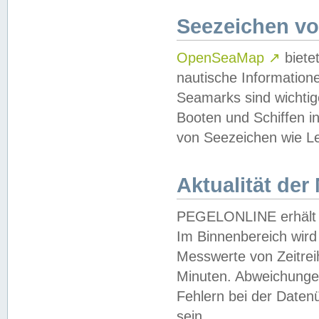
Seezeichen v
OpenSeaMap
↗
biete
nautische Information
Seamarks sind wichtig
Booten und Schiffen i
von Seezeichen wie Le
Aktualität der
PEGELONLINE erhält u
Im Binnenbereich wird 
Messwerte von Zeitreih
Minuten. Abweichungen
Fehlern bei der Daten
sein.