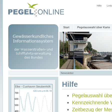
Hilfe
Link
Start
Pegelauswahl über Karte
Newsletter
Hilfe
Elbe - Cuxhaven Steubenhöft
Pegelauswahl übe
Kennzeichnende 
Zeitbezug der Me