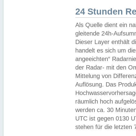
24 Stunden R
Als Quelle dient ein n
gleitende 24h-Aufsum
Dieser Layer enthält
handelt es sich um di
angeeichten“ Radarnie
der Radar- mit den O
Mittelung von Differe
Auflösung. Das Produk
Hochwasservorhersagez
räumlich hoch aufgelö
werden ca. 30 Minuten
UTC ist gegen 0130 UTC
stehen für die letzten