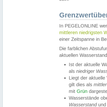
Grenzwertüber
In PEGELONLINE werde
mittleren niedrigsten
einer Zeitspanne in Be
Die farblichen Abstuf
aktuellen Wasserstand
Ist der aktuelle 
als
niedriger Was
Liegt der aktue
gilt dies als
mittle
mit
Grün
dargestel
Wasserstände obe
Wasserstand
und