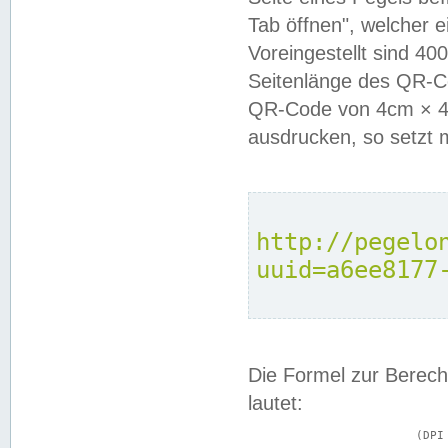
Tab öffnen", welcher 
Voreingestellt sind 4
Seitenlänge des QR-C
QR-Code von 4cm × 4c
ausdrucken, so setzt 
http://pegelo
uuid=a6ee8177
Die Formel zur Berech
lautet:
			(DPI × Druckkantenlänge in cm) ÷ 2,54 = Kantenlänge in Pixel
