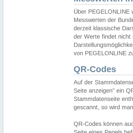
Über PEGELONLINE wer
Messwerten der Bundes
derzeit klassische Da
der Werte findet nicht 
Darstellungsmöglichkei
von PEGELONLINE zu 
QR-Codes
Auf der Stammdatensei
Seite anzeigen" ein Q
Stammdatenseite enthä
gescannt, so wird man
QR-Codes können auc
Seite eines Pegels be