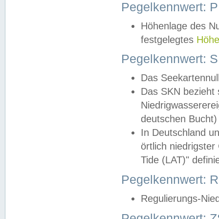
Pegelkennwert: 
Höhenlage des Nul
festgelegtes
Höhe
Pegelkennwert: 
Das Seekartennull
Das SKN bezieht s
Niedrigwassererei
deutschen Bucht) 
In Deutschland un
örtlich niedrigst
Tide (LAT)" definie
Pegelkennwert:
Regulierungs-Nie
Pegelkennwert: Z