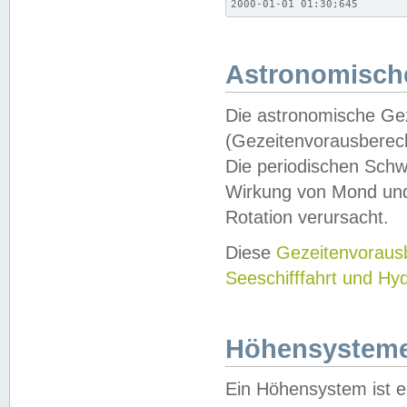
2000-01-01 01:30;645
Astronomische
Die astronomische Gez
(Gezeitenvorausberec
Die periodischen Schw
Wirkung von Mond und
Rotation verursacht.
Diese
Gezeitenvorau
Seeschifffahrt und Hy
Höhensystem
Ein Höhensystem ist e