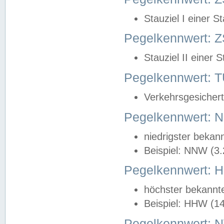
Stauziel I einer S
Pegelkennwert: Z
Stauziel II einer 
Pegelkennwert:
Verkehrsgesichert
Pegelkennwert:
niedrigster bekan
Beispiel: NNW (3
Pegelkennwert:
höchster bekannt
Beispiel: HHW (1
Pegelkennwert: 