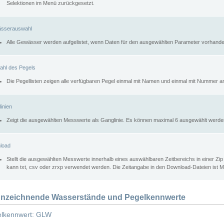
Selektionen im Menü zurückgesetzt.
sserauswahl
Alle Gewässer werden aufgelistet, wenn Daten für den ausgewählten Parameter vorhande
ahl des Pegels
Die Pegellisten zeigen alle verfügbaren Pegel einmal mit Namen und einmal mit Nummer a
inien
Zeigt die ausgewählten Messwerte als Ganglinie. Es können maximal 6 ausgewählt werde
load
Stellt die ausgewählten Messwerte innerhalb eines auswählbaren Zeitbereichs in einer Zi
kann txt, csv oder zrxp verwendet werden. Die Zeitangabe in den Download-Dateien ist 
nzeichnende Wasserstände und Pegelkennwerte
lkennwert: GLW