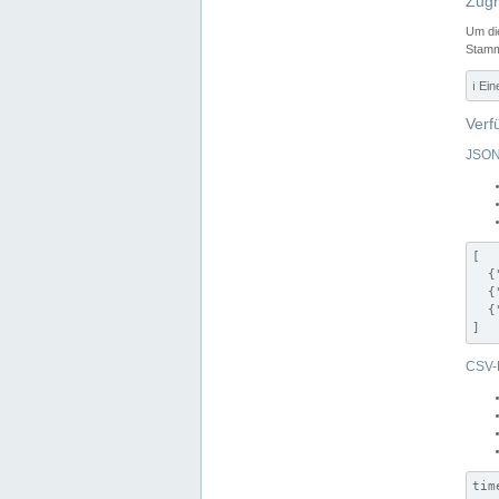
Zugr
Um di
Stamm
ℹ️ Ei
Verf
JSON
[

  {
  {
  {
]
CSV-
tim