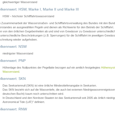
gleichwertiger Wasserstand
lkennwert: HSW, Marke I, Marke II und Marke III
HSW – höchster Schifffahrtswasserstand
in Zusammenarbeit der Wasserstraßen- und Schifffahrtsverwaltung des Bundes mit den Bund
standes an ausgewählten Pegeln und dienen als Richtwerte für den Betrieb der Schifffahrt. 
n von den örtlichen Gegebenheiten ab und sind von Gewässer zu Gewässer unterschiedlich
 unterschiedliche Beschränkungen (z.B. Sperrungen) für die Schifffahrt im jeweiligen Gewäss
schreitung wieder aufgehoben.
lkennwert: NSW
niedrigster Wasserstand
lkennwert: PNP
Höhenlage des Nullpunktes der Pegellatte bezogen auf ein amtlich festgelegtes
Höhensys
Wasserstand
.
lkennwert: SKN
Das Seekartennull (SKN) ist eine örtliche Mindesttiefenangabe in Seekarten.
Das SKN bezieht sich auf die Wassertiefe, die auch bei extemen Niedrigwasserereignissen
deutschen Bucht) kaum noch unterschritten wird.
In Deutschland und den Nordsee-Staaten ist das Seekartennull seit 2005 als örtlich nie
Astronomical Tide (LAT)" definiert.
lkennwert: RNW