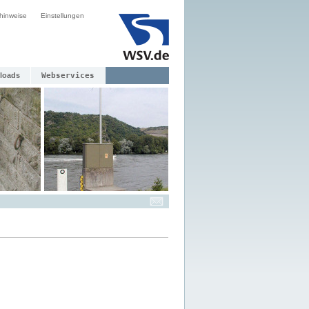
hinweise
Einstellungen
loads
Webservices