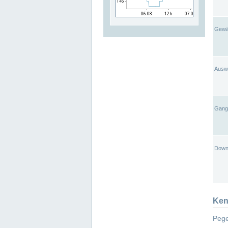
Gewä
Ausw
Gangl
Down
Ken
Pege