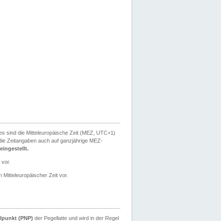
ies sind die Mitteleuropäische Zeit (MEZ, UTC+1)
ie Zeitangaben auch auf ganzjährige MEZ-
ingestellt.
 vor.
 Mitteleuropäischer Zeit vor.
lpunkt (PNP)
der Pegellatte und wird in der Regel