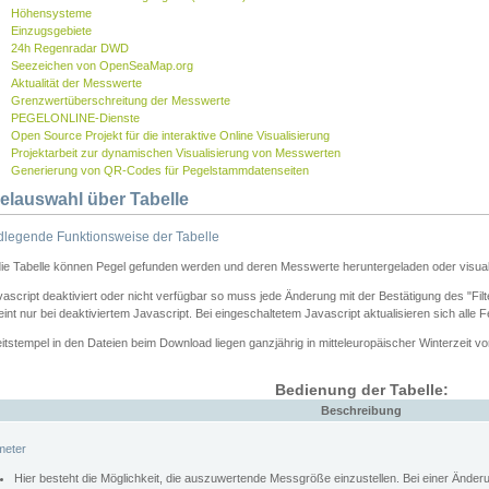
Höhensysteme
Einzugsgebiete
24h Regenradar DWD
Seezeichen von OpenSeaMap.org
Aktualität der Messwerte
Grenzwertüberschreitung der Messwerte
PEGELONLINE-Dienste
Open Source Projekt für die interaktive Online Visualisierung
Projektarbeit zur dynamischen Visualisierung von Messwerten
Generierung von QR-Codes für Pegelstammdatenseiten
elauswahl über Tabelle
legende Funktionsweise der Tabelle
die Tabelle können Pegel gefunden werden und deren Messwerte heruntergeladen oder visuali
vascript deaktiviert oder nicht verfügbar so muss jede Änderung mit der Bestätigung des "Filt
int nur bei deaktiviertem Javascript. Bei eingeschaltetem Javascript aktualisieren sich alle 
itstempel in den Dateien beim Download liegen ganzjährig in mitteleuropäischer Winterzeit vo
Bedienung der Tabelle:
Beschreibung
meter
Hier besteht die Möglichkeit, die auszuwertende Messgröße einzustellen. Bei einer Ände