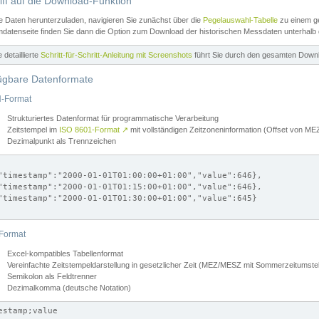
iff auf die Download-Funktion
e Daten herunterzuladen, navigieren Sie zunächst über die
Pegelauswahl-Tabelle
zu einem ge
datenseite finden Sie dann die Option zum Download der historischen Messdaten unterhalb
ne detaillierte
Schritt-für-Schritt-Anleitung mit Screenshots
führt Sie durch den gesamten Down
ügbare Datenformate
-Format
Strukturiertes Datenformat für programmatische Verarbeitung
Zeitstempel im
ISO 8601-Format
↗
mit vollständigen Zeitzoneninformation (Offset von 
Dezimalpunkt als Trennzeichen
"timestamp":"2000-01-01T01:00:00+01:00","value":646},

"timestamp":"2000-01-01T01:15:00+01:00","value":646},

"timestamp":"2000-01-01T01:30:00+01:00","value":645}

Format
Excel-kompatibles Tabellenformat
Vereinfachte Zeitstempeldarstellung in gesetzlicher Zeit (MEZ/MESZ mit Sommerzeitumstel
Semikolon als Feldtrenner
Dezimalkomma (deutsche Notation)
estamp;value
