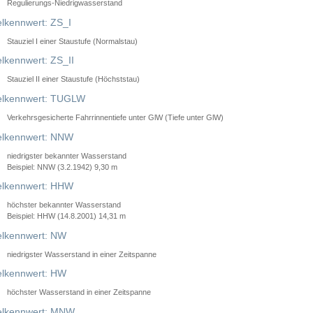
Regulierungs-Niedrigwasserstand
lkennwert: ZS_I
Stauziel I einer Staustufe (Normalstau)
lkennwert: ZS_II
Stauziel II einer Staustufe (Höchststau)
elkennwert: TUGLW
Verkehrsgesicherte Fahrrinnentiefe unter GlW (Tiefe unter GlW)
lkennwert: NNW
niedrigster bekannter Wasserstand
Beispiel: NNW (3.2.1942) 9,30 m
lkennwert: HHW
höchster bekannter Wasserstand
Beispiel: HHW (14.8.2001) 14,31 m
lkennwert: NW
niedrigster Wasserstand in einer Zeitspanne
lkennwert: HW
höchster Wasserstand in einer Zeitspanne
elkennwert: MNW