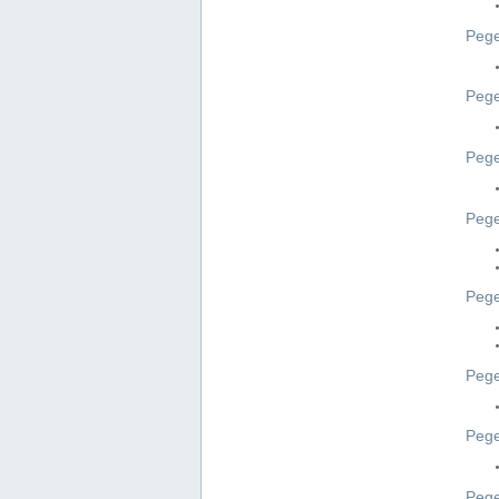
Pege
Pege
Peg
Pege
Pege
Pege
Pege
Peg