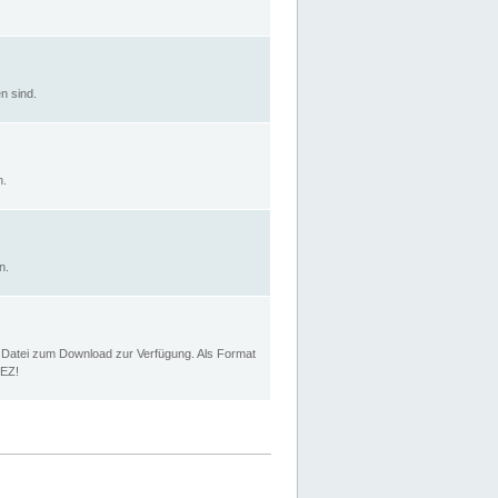
n sind.
n.
n.
p Datei zum Download zur Verfügung. Als Format
MEZ!