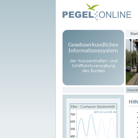
Start
Newsle
Hilf
Elbe - Cuxhaven Steubenhöft