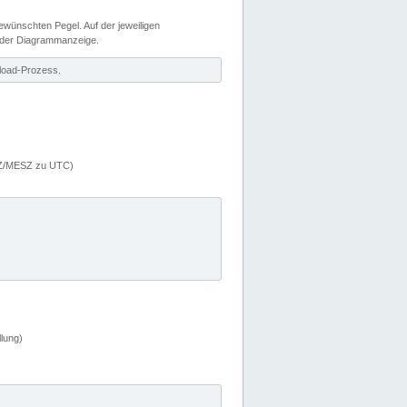
wünschten Pegel. Auf der jeweiligen
 der Diagrammanzeige.
load-Prozess.
MEZ/MESZ zu UTC)
lung)