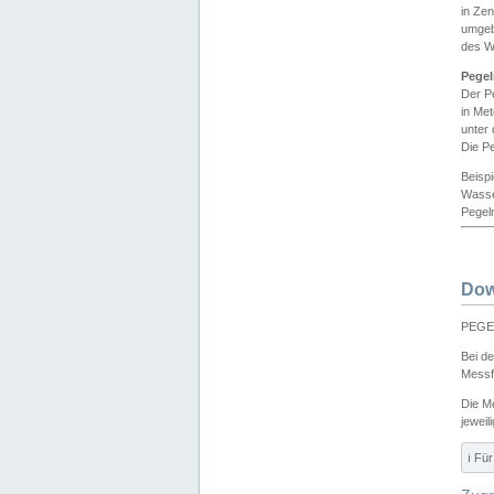
in Ze
umgeb
des W
Pegel
Der P
in Me
unter
Die Pe
Beisp
Wasse
Pegeln
Dow
PEGEL
Bei d
Messf
Die M
jeweil
ℹ️ F