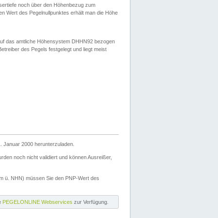
ssertiefe noch über den Höhenbezug zum
en Wert des Pegelnullpunktes erhält man die Höhe
d auf das amtliche Höhensystem DHHN92 bezogen
reiber des Pegels festgelegt und liegt meist
. Januar 2000 herunterzuladen.
den noch nicht validiert und können Ausreißer,
(m ü. NHN) müssen Sie den PNP-Wert des
ie
PEGELONLINE Webservices
zur Verfügung.