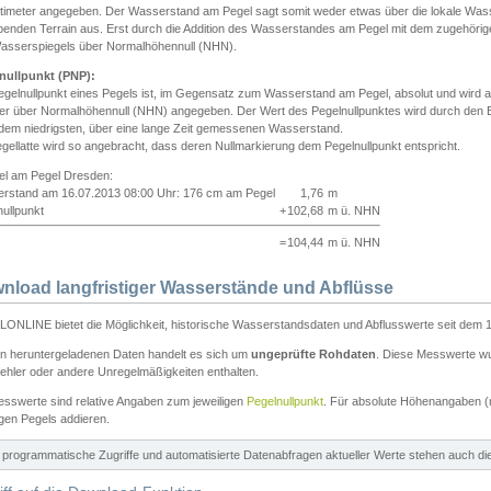
ntimeter angegeben. Der Wasserstand am Pegel sagt somit weder etwas über die lokale Wa
enden Terrain aus. Erst durch die Addition des Wasserstandes am Pegel mit dem zugehörig
asserspiegels über Normalhöhennull (NHN).
nullpunkt (PNP):
egelnullpunkt eines Pegels ist, im Gegensatz zum Wasserstand am Pegel, absolut und wir
ter über Normalhöhennull (NHN) angegeben. Der Wert des Pegelnullpunktes wird durch den Bet
 dem niedrigsten, über eine lange Zeit gemessenen Wasserstand.
gellatte wird so angebracht, dass deren Nullmarkierung dem Pegelnullpunkt entspricht.
iel am Pegel Dresden:
rstand am 16.07.2013 08:00 Uhr: 176 cm am Pegel
1,76
m
ullpunkt
+
102,68
m ü. NHN
=
104,44
m ü. NHN
nload langfristiger Wasserstände und Abflüsse
ONLINE bietet die Möglichkeit, historische Wasserstandsdaten und Abflusswerte seit dem 1
en heruntergeladenen Daten handelt es sich um
ungeprüfte Rohdaten
. Diese Messwerte wur
ehler oder andere Unregelmäßigkeiten enthalten.
esswerte sind relative Angaben zum jeweiligen
Pegelnullpunkt
. Für absolute Höhenangaben 
igen Pegels addieren.
ür programmatische Zugriffe und automatisierte Datenabfragen aktueller Werte stehen auch d