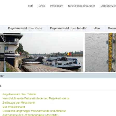
Hilfe
Links
Impressum
Nutzungsbedingungen
Datenschutz
Pegelauswahl über Karte
Pegelauswahl über Tabelle
Abo
Down
tter
e
Pegelauswahl über Tabelle
Kennzeichnende Wasserstände und Pegelkennwerte
Zeitbezug der Messwerte
Der Wasserstand
Download langfristiger Wasserstände und Abflüsse
Astronomische Gezeitenganglinie (Astrotide)