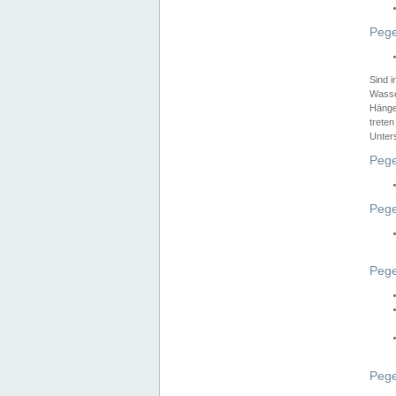
Pege
Sind 
Wasser
Hänge
treten
Unter
Pege
Pege
Pege
Pege