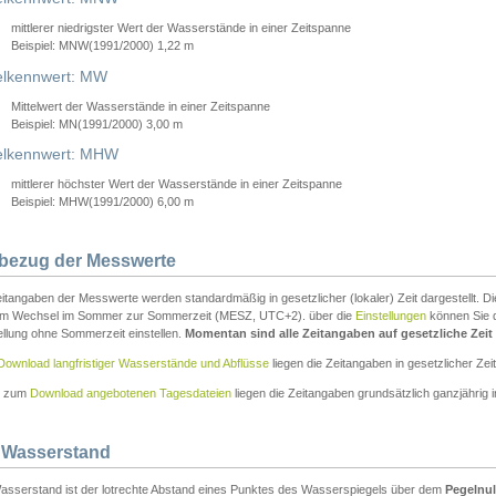
mittlerer niedrigster Wert der Wasserstände in einer Zeitspanne
Beispiel: MNW(1991/2000) 1,22 m
lkennwert: MW
Mittelwert der Wasserstände in einer Zeitspanne
Beispiel: MN(1991/2000) 3,00 m
elkennwert: MHW
mittlerer höchster Wert der Wasserstände in einer Zeitspanne
Beispiel: MHW(1991/2000) 6,00 m
tbezug der Messwerte
itangaben der Messwerte werden standardmäßig in gesetzlicher (lokaler) Zeit dargestellt. D
em Wechsel im Sommer zur Sommerzeit (MESZ, UTC+2). über die
Einstellungen
können Sie d
ellung ohne Sommerzeit einstellen.
Momentan sind alle Zeitangaben auf gesetzliche Zeit e
Download langfristiger Wasserstände und Abflüsse
liegen die Zeitangaben in gesetzlicher Zeit
n zum
Download angebotenen Tagesdateien
liegen die Zeitangaben grundsätzlich ganzjährig in
 Wasserstand
asserstand ist der lotrechte Abstand eines Punktes des Wasserspiegels über dem
Pegelnul