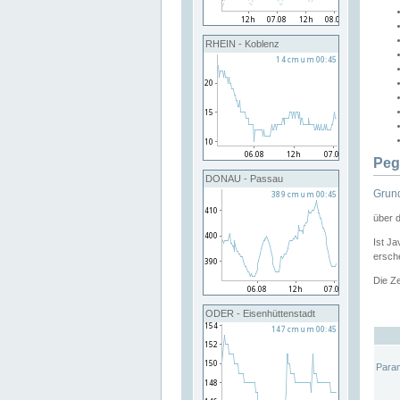
RHEIN - Koblenz
Peg
DONAU - Passau
Grund
über 
Ist Ja
ersche
Die Ze
ODER - Eisenhüttenstadt
Para