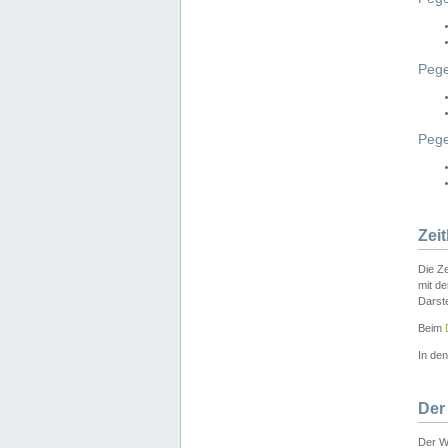
Pege
Peg
Zei
Die Ze
mit d
Darst
Beim
In de
Der
Der W