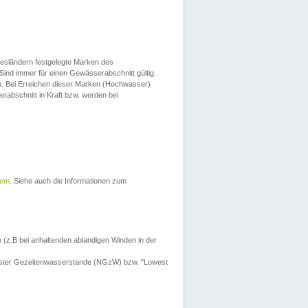
esländern festgelegte Marken des
Sind immer für einen Gewässerabschnitt gültig.
. Bei Erreichen dieser Marken (Hochwasser)
erabschnitt in Kraft bzw. werden bei
tem
. Siehe auch die Informationen zum
 (z.B bei anhaltenden ablandigen Winden in der
drigster Gezeitenwasserstande (NGzW) bzw. "Lowest