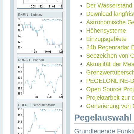
Der Wasserstand
Download langfris
RHEIN - Koblenz
Astronomische Gez
Höhensysteme
Einzugsgebiete
24h Regenradar
Seezeichen von 
DONAU - Passau
Aktualität der Me
Grenzwertübersch
PEGELONLINE-Di
Open Source Projek
Projektarbeit zur
Generierung von 
ODER - Eisenhüttenstadt
Pegelauswahl 
Grundlegende Funkti