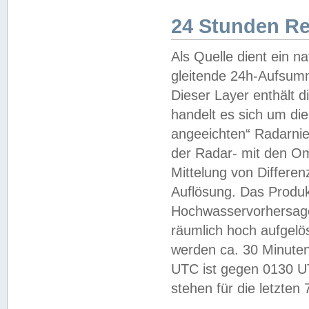
24 Stunden R
Als Quelle dient ein n
gleitende 24h-Aufsum
Dieser Layer enthält
handelt es sich um di
angeeichten“ Radarnie
der Radar- mit den O
Mittelung von Differe
Auflösung. Das Produk
Hochwasservorhersagez
räumlich hoch aufgelö
werden ca. 30 Minuten
UTC ist gegen 0130 UTC
stehen für die letzten