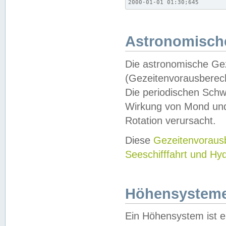
2000-01-01 01:30;645
Astronomische
Die astronomische Gez
(Gezeitenvorausberec
Die periodischen Schw
Wirkung von Mond und
Rotation verursacht.
Diese
Gezeitenvorau
Seeschifffahrt und Hy
Höhensystem
Ein Höhensystem ist e