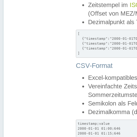
Zeitstempel im
IS
(Offset von MEZ
Dezimalpunkt als
[

  {"timestamp":"2000-01-01T0
  {"timestamp":"2000-01-01T0
  {"timestamp":"2000-01-01T0
]
CSV-Format
Excel-kompatibles
Vereinfachte Zeit
Sommerzeitumstel
Semikolon als Fel
Dezimalkomma (de
timestamp;value

2000-01-01 01:00;646

2000-01-01 01:15;646
