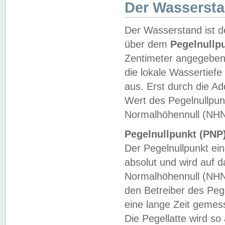
Der Wasserst
Der Wasserstand ist d
über dem
Pegelnullp
Zentimeter angegeben
die lokale Wassertie
aus. Erst durch die A
Wert des Pegelnullpun
Normalhöhennull (NHN
Pegelnullpunkt (PNP)
Der Pegelnullpunkt ei
absolut und wird auf
Normalhöhennull (NHN
den Betreiber des Pege
eine lange Zeit geme
Die Pegellatte wird s