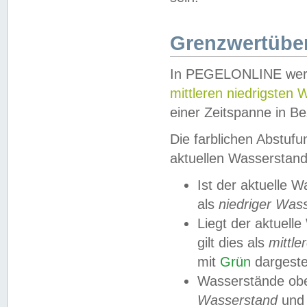
Grenzwertüber
In PEGELONLINE werde
mittleren niedrigsten
einer Zeitspanne in Be
Die farblichen Abstuf
aktuellen Wasserstand
Ist der aktuelle 
als
niedriger Was
Liegt der aktue
gilt dies als
mittle
mit
Grün
dargestel
Wasserstände obe
Wasserstand
und