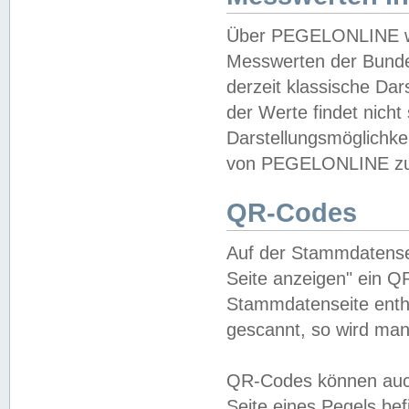
Über PEGELONLINE wer
Messwerten der Bundes
derzeit klassische Da
der Werte findet nicht 
Darstellungsmöglichkei
von PEGELONLINE zu 
QR-Codes
Auf der Stammdatensei
Seite anzeigen" ein Q
Stammdatenseite enthä
gescannt, so wird man
QR-Codes können auc
Seite eines Pegels be