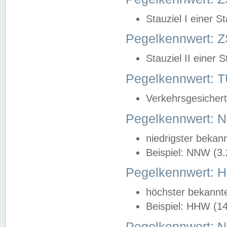
Stauziel I einer S
Pegelkennwert: Z
Stauziel II einer 
Pegelkennwert:
Verkehrsgesichert
Pegelkennwert:
niedrigster bekan
Beispiel: NNW (3
Pegelkennwert:
höchster bekannt
Beispiel: HHW (1
Pegelkennwert: 