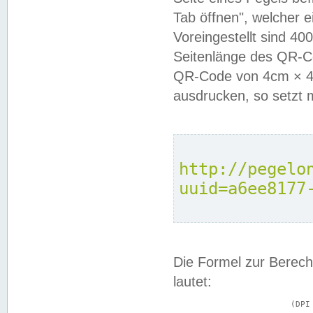
Tab öffnen", welcher 
Voreingestellt sind 4
Seitenlänge des QR-C
QR-Code von 4cm × 4c
ausdrucken, so setzt 
http://pegelo
uuid=a6ee8177
Die Formel zur Berech
lautet:
			(DPI × Druckkantenlänge in cm) ÷ 2,54 = Kantenlänge in Pixel
