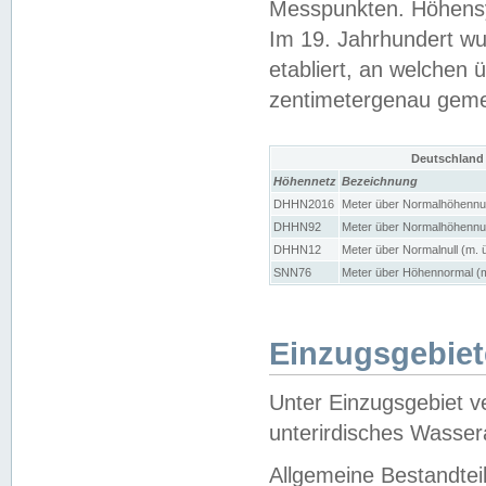
Messpunkten. Höhensy
Im 19. Jahrhundert wu
etabliert, an welchen 
zentimetergenau gem
Deutschland
Höhennetz
Bezeichnung
DHHN2016
Meter über Normalhöhennul
DHHN92
Meter über Normalhöhennul
DHHN12
Meter über Normalnull (m. 
SNN76
Meter über Höhennormal (m
Einzugsgebiet
Unter Einzugsgebiet v
unterirdisches Wasser
Allgemeine Bestandtei