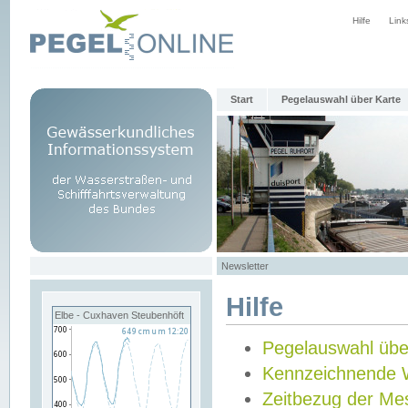
Hilfe
Link
Start
Pegelauswahl über Karte
Newsletter
Hilfe
Elbe - Cuxhaven Steubenhöft
Pegelauswahl übe
Kennzeichnende 
Zeitbezug der Me