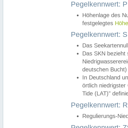
Pegelkennwert: 
Höhenlage des Nul
festgelegtes
Höhe
Pegelkennwert: 
Das Seekartennull
Das SKN bezieht s
Niedrigwassererei
deutschen Bucht) 
In Deutschland un
örtlich niedrigst
Tide (LAT)" definie
Pegelkennwert:
Regulierungs-Nie
Pegelkennwert: Z