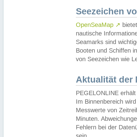
Seezeichen v
OpenSeaMap
↗
biete
nautische Information
Seamarks sind wichtig
Booten und Schiffen i
von Seezeichen wie Le
Aktualität der
PEGELONLINE erhält u
Im Binnenbereich wird 
Messwerte von Zeitreih
Minuten. Abweichungen
Fehlern bei der Daten
sein.