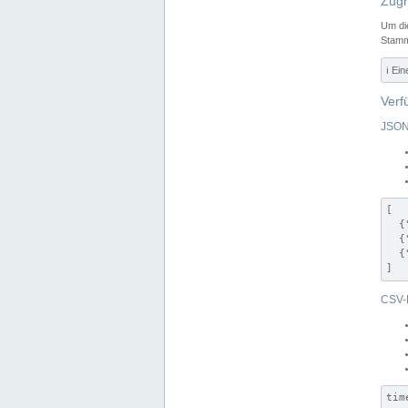
Zugr
Um di
Stamm
ℹ️ Ei
Verf
JSON
[

  {
  {
  {
]
CSV-
tim