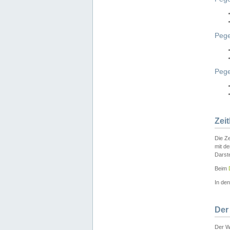
Pege
Peg
Zei
Die Ze
mit d
Darst
Beim
In de
Der
Der W