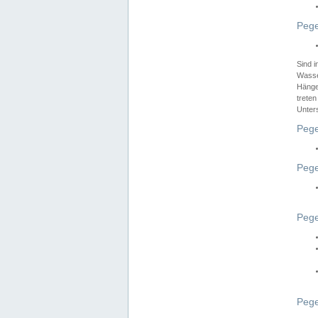
Pege
Sind 
Wasser
Hänge
treten
Unter
Pege
Pege
Pege
Pege