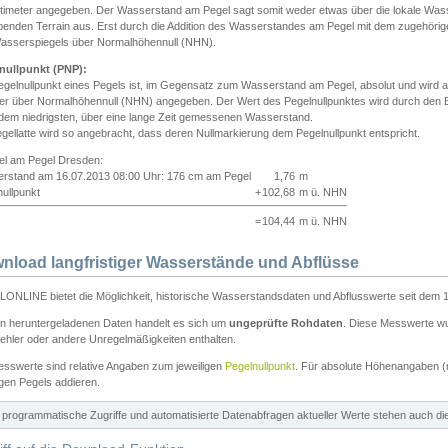
ntimeter angegeben. Der Wasserstand am Pegel sagt somit weder etwas über die lokale Wa
enden Terrain aus. Erst durch die Addition des Wasserstandes am Pegel mit dem zugehörig
asserspiegels über Normalhöhennull (NHN).
nullpunkt (PNP):
egelnullpunkt eines Pegels ist, im Gegensatz zum Wasserstand am Pegel, absolut und wir
ter über Normalhöhennull (NHN) angegeben. Der Wert des Pegelnullpunktes wird durch den Bet
 dem niedrigsten, über eine lange Zeit gemessenen Wasserstand.
gellatte wird so angebracht, dass deren Nullmarkierung dem Pegelnullpunkt entspricht.
iel am Pegel Dresden:
rstand am 16.07.2013 08:00 Uhr: 176 cm am Pegel
1,76
m
ullpunkt
+
102,68
m ü. NHN
=
104,44
m ü. NHN
nload langfristiger Wasserstände und Abflüsse
ONLINE bietet die Möglichkeit, historische Wasserstandsdaten und Abflusswerte seit dem 1
en heruntergeladenen Daten handelt es sich um
ungeprüfte Rohdaten
. Diese Messwerte wur
ehler oder andere Unregelmäßigkeiten enthalten.
esswerte sind relative Angaben zum jeweiligen
Pegelnullpunkt
. Für absolute Höhenangaben 
igen Pegels addieren.
ür programmatische Zugriffe und automatisierte Datenabfragen aktueller Werte stehen auch d