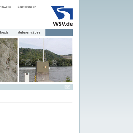
hinweise
Einstellungen
loads
Webservices