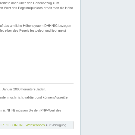
ssertiefe noch über den Höhenbezug zum
en Wert des Pegelnullpunktes erhält man die Höhe
d auf das amtliche Höhensystem DHHN92 bezogen
reiber des Pegels festgelegt und liegt meist
. Januar 2000 herunterzuladen.
den noch nicht validiert und können Ausreißer,
(m ü. NHN) müssen Sie den PNP-Wert des
ie
PEGELONLINE Webservices
zur Verfügung.