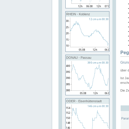
RHEIN - Koblenz
Peg
DONAU - Passau
Grund
über 
Ist Ja
ersche
Die Ze
ODER - Eisenhüttenstadt
Para