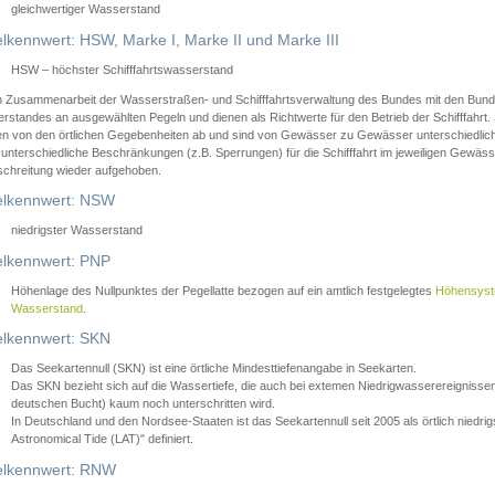
gleichwertiger Wasserstand
lkennwert: HSW, Marke I, Marke II und Marke III
HSW – höchster Schifffahrtswasserstand
in Zusammenarbeit der Wasserstraßen- und Schifffahrtsverwaltung des Bundes mit den Bund
standes an ausgewählten Pegeln und dienen als Richtwerte für den Betrieb der Schifffahrt. 
n von den örtlichen Gegebenheiten ab und sind von Gewässer zu Gewässer unterschiedlich
 unterschiedliche Beschränkungen (z.B. Sperrungen) für die Schifffahrt im jeweiligen Gewäss
schreitung wieder aufgehoben.
lkennwert: NSW
niedrigster Wasserstand
lkennwert: PNP
Höhenlage des Nullpunktes der Pegellatte bezogen auf ein amtlich festgelegtes
Höhensys
Wasserstand
.
lkennwert: SKN
Das Seekartennull (SKN) ist eine örtliche Mindesttiefenangabe in Seekarten.
Das SKN bezieht sich auf die Wassertiefe, die auch bei extemen Niedrigwasserereignissen
deutschen Bucht) kaum noch unterschritten wird.
In Deutschland und den Nordsee-Staaten ist das Seekartennull seit 2005 als örtlich nie
Astronomical Tide (LAT)" definiert.
lkennwert: RNW