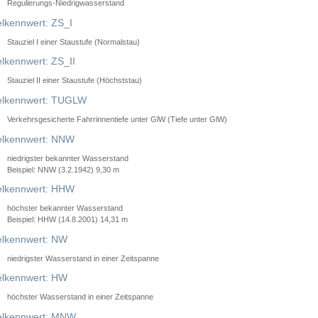
Regulierungs-Niedrigwasserstand
lkennwert: ZS_I
Stauziel I einer Staustufe (Normalstau)
lkennwert: ZS_II
Stauziel II einer Staustufe (Höchststau)
elkennwert: TUGLW
Verkehrsgesicherte Fahrrinnentiefe unter GlW (Tiefe unter GlW)
lkennwert: NNW
niedrigster bekannter Wasserstand
Beispiel: NNW (3.2.1942) 9,30 m
lkennwert: HHW
höchster bekannter Wasserstand
Beispiel: HHW (14.8.2001) 14,31 m
lkennwert: NW
niedrigster Wasserstand in einer Zeitspanne
lkennwert: HW
höchster Wasserstand in einer Zeitspanne
elkennwert: MNW