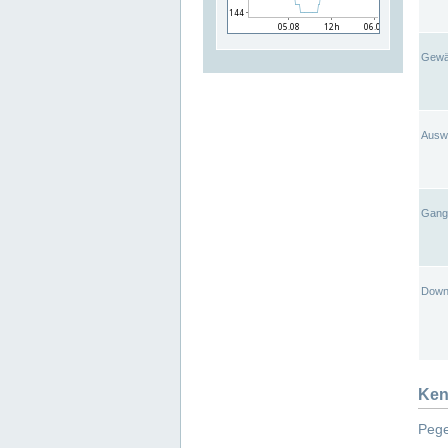
Gewä
Ausw
Gangl
Down
Ken
Pege