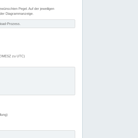
wünschten Pegel. Auf der jeweiligen
 der Diagrammanzeige.
load-Prozess.
MEZ/MESZ zu UTC)
lung)