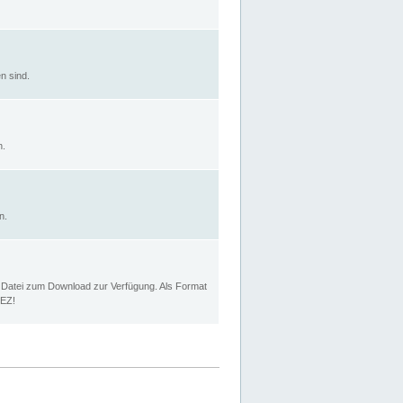
n sind.
n.
n.
p Datei zum Download zur Verfügung. Als Format
MEZ!