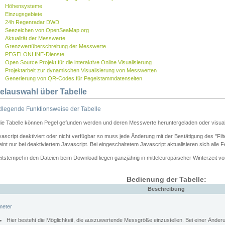
Höhensysteme
Einzugsgebiete
24h Regenradar DWD
Seezeichen von OpenSeaMap.org
Aktualität der Messwerte
Grenzwertüberschreitung der Messwerte
PEGELONLINE-Dienste
Open Source Projekt für die interaktive Online Visualisierung
Projektarbeit zur dynamischen Visualisierung von Messwerten
Generierung von QR-Codes für Pegelstammdatenseiten
elauswahl über Tabelle
legende Funktionsweise der Tabelle
die Tabelle können Pegel gefunden werden und deren Messwerte heruntergeladen oder visuali
vascript deaktiviert oder nicht verfügbar so muss jede Änderung mit der Bestätigung des "Filt
int nur bei deaktiviertem Javascript. Bei eingeschaltetem Javascript aktualisieren sich alle 
itstempel in den Dateien beim Download liegen ganzjährig in mitteleuropäischer Winterzeit vo
Bedienung der Tabelle:
Beschreibung
meter
Hier besteht die Möglichkeit, die auszuwertende Messgröße einzustellen. Bei einer Ände