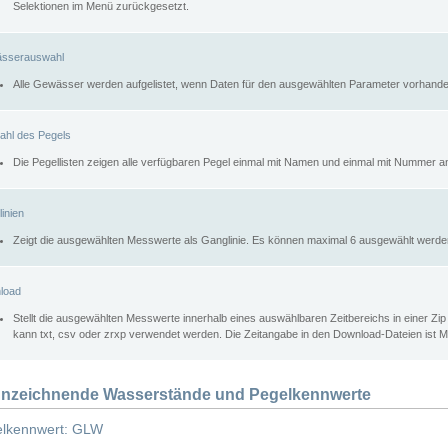
Selektionen im Menü zurückgesetzt.
sserauswahl
Alle Gewässer werden aufgelistet, wenn Daten für den ausgewählten Parameter vorhande
ahl des Pegels
Die Pegellisten zeigen alle verfügbaren Pegel einmal mit Namen und einmal mit Nummer a
inien
Zeigt die ausgewählten Messwerte als Ganglinie. Es können maximal 6 ausgewählt werde
load
Stellt die ausgewählten Messwerte innerhalb eines auswählbaren Zeitbereichs in einer Zi
kann txt, csv oder zrxp verwendet werden. Die Zeitangabe in den Download-Dateien ist 
nzeichnende Wasserstände und Pegelkennwerte
lkennwert: GLW