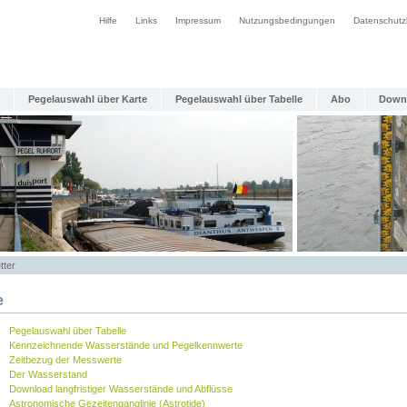
Hilfe
Links
Impressum
Nutzungsbedingungen
Datenschutz
Pegelauswahl über Karte
Pegelauswahl über Tabelle
Abo
Down
tter
e
Pegelauswahl über Tabelle
Kennzeichnende Wasserstände und Pegelkennwerte
Zeitbezug der Messwerte
Der Wasserstand
Download langfristiger Wasserstände und Abflüsse
Astronomische Gezeitenganglinie (Astrotide)