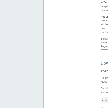
in Ze
umgeb
des W
Pegel
Der P
in Me
unter
Die Pe
Beisp
Wasse
Pegeln
Dow
PEGEL
Bei d
Messf
Die M
jeweil
ℹ️ F