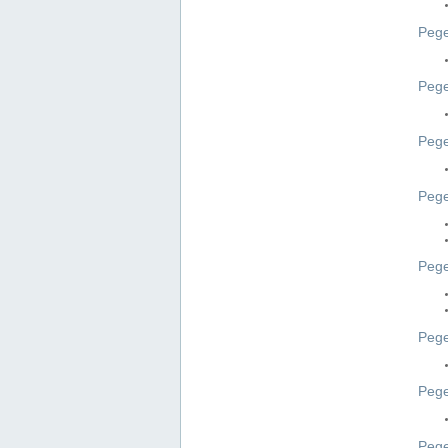
Pege
Pege
Peg
Pege
Pege
Pege
Pege
Peg