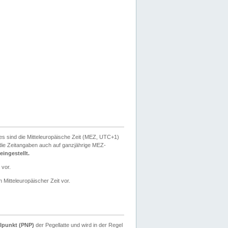
ies sind die Mitteleuropäische Zeit (MEZ, UTC+1)
ie Zeitangaben auch auf ganzjährige MEZ-
ingestellt.
 vor.
 Mitteleuropäischer Zeit vor.
lpunkt (PNP)
der Pegellatte und wird in der Regel