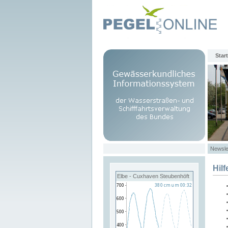
Start
Newsle
Hilf
Elbe - Cuxhaven Steubenhöft