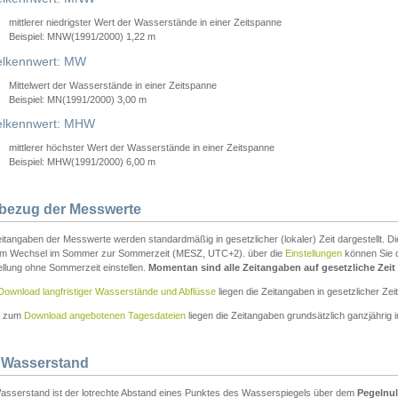
mittlerer niedrigster Wert der Wasserstände in einer Zeitspanne
Beispiel: MNW(1991/2000) 1,22 m
lkennwert: MW
Mittelwert der Wasserstände in einer Zeitspanne
Beispiel: MN(1991/2000) 3,00 m
elkennwert: MHW
mittlerer höchster Wert der Wasserstände in einer Zeitspanne
Beispiel: MHW(1991/2000) 6,00 m
tbezug der Messwerte
itangaben der Messwerte werden standardmäßig in gesetzlicher (lokaler) Zeit dargestellt. D
em Wechsel im Sommer zur Sommerzeit (MESZ, UTC+2). über die
Einstellungen
können Sie d
ellung ohne Sommerzeit einstellen.
Momentan sind alle Zeitangaben auf gesetzliche Zeit e
Download langfristiger Wasserstände und Abflüsse
liegen die Zeitangaben in gesetzlicher Zeit
n zum
Download angebotenen Tagesdateien
liegen die Zeitangaben grundsätzlich ganzjährig in
 Wasserstand
asserstand ist der lotrechte Abstand eines Punktes des Wasserspiegels über dem
Pegelnul