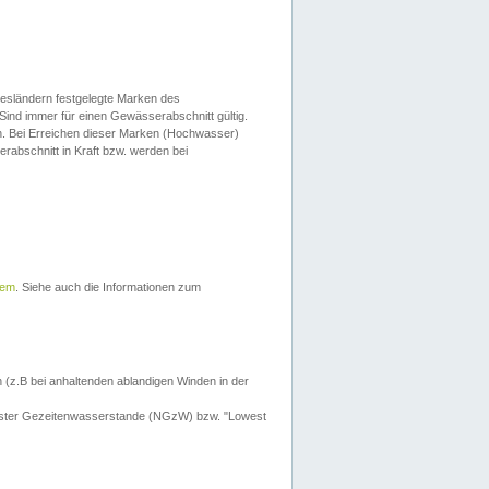
esländern festgelegte Marken des
Sind immer für einen Gewässerabschnitt gültig.
. Bei Erreichen dieser Marken (Hochwasser)
erabschnitt in Kraft bzw. werden bei
tem
. Siehe auch die Informationen zum
 (z.B bei anhaltenden ablandigen Winden in der
drigster Gezeitenwasserstande (NGzW) bzw. "Lowest