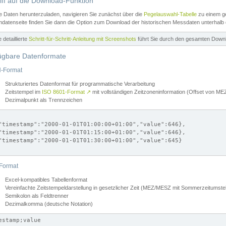
iff auf die Download-Funktion
e Daten herunterzuladen, navigieren Sie zunächst über die
Pegelauswahl-Tabelle
zu einem ge
datenseite finden Sie dann die Option zum Download der historischen Messdaten unterhalb
ne detaillierte
Schritt-für-Schritt-Anleitung mit Screenshots
führt Sie durch den gesamten Down
ügbare Datenformate
-Format
Strukturiertes Datenformat für programmatische Verarbeitung
Zeitstempel im
ISO 8601-Format
↗
mit vollständigen Zeitzoneninformation (Offset von 
Dezimalpunkt als Trennzeichen
"timestamp":"2000-01-01T01:00:00+01:00","value":646},

"timestamp":"2000-01-01T01:15:00+01:00","value":646},

"timestamp":"2000-01-01T01:30:00+01:00","value":645}

Format
Excel-kompatibles Tabellenformat
Vereinfachte Zeitstempeldarstellung in gesetzlicher Zeit (MEZ/MESZ mit Sommerzeitumstel
Semikolon als Feldtrenner
Dezimalkomma (deutsche Notation)
estamp;value
