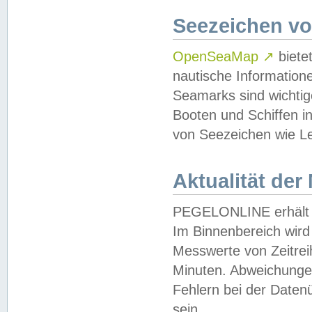
Seezeichen v
OpenSeaMap
↗
biete
nautische Information
Seamarks sind wichtig
Booten und Schiffen i
von Seezeichen wie Le
Aktualität der
PEGELONLINE erhält u
Im Binnenbereich wird 
Messwerte von Zeitreih
Minuten. Abweichungen
Fehlern bei der Daten
sein.