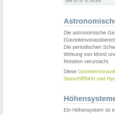
2000-01-01 01:30;645
Astronomische
Die astronomische Gez
(Gezeitenvorausberec
Die periodischen Schw
Wirkung von Mond und
Rotation verursacht.
Diese
Gezeitenvorau
Seeschifffahrt und Hy
Höhensystem
Ein Höhensystem ist e