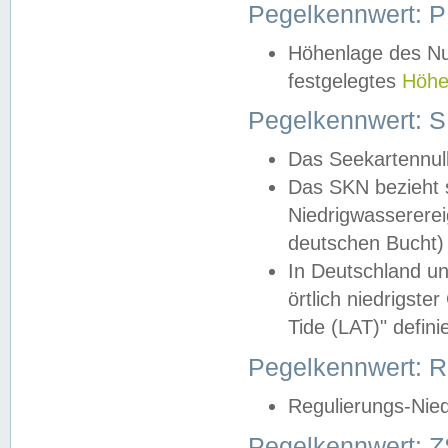
Pegelkennwert: 
Höhenlage des Nul
festgelegtes
Höhe
Pegelkennwert: 
Das Seekartennull
Das SKN bezieht s
Niedrigwassererei
deutschen Bucht) 
In Deutschland un
örtlich niedrigst
Tide (LAT)" definie
Pegelkennwert:
Regulierungs-Nie
Pegelkennwert: Z