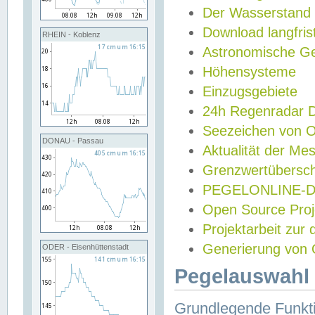
Der Wasserstand
Download langfris
RHEIN - Koblenz
Astronomische Gez
Höhensysteme
Einzugsgebiete
24h Regenradar
Seezeichen von 
DONAU - Passau
Aktualität der Me
Grenzwertübersch
PEGELONLINE-Di
Open Source Projek
Projektarbeit zur
Generierung von 
ODER - Eisenhüttenstadt
Pegelauswahl 
Grundlegende Funkti