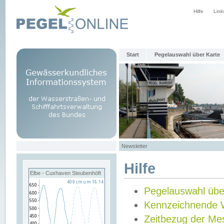
Hilfe
Link
Start
Pegelauswahl über Karte
Newsletter
Hilfe
Elbe - Cuxhaven Steubenhöft
Pegelauswahl übe
Kennzeichnende 
Zeitbezug der Me