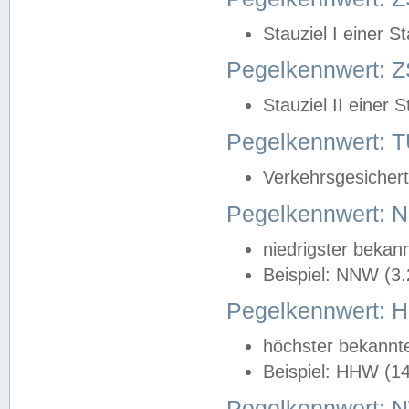
Stauziel I einer S
Pegelkennwert: Z
Stauziel II einer 
Pegelkennwert:
Verkehrsgesichert
Pegelkennwert:
niedrigster bekan
Beispiel: NNW (3
Pegelkennwert:
höchster bekannt
Beispiel: HHW (1
Pegelkennwert: 