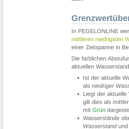
Grenzwertüber
In PEGELONLINE werde
mittleren niedrigsten
einer Zeitspanne in Be
Die farblichen Abstuf
aktuellen Wasserstand
Ist der aktuelle 
als
niedriger Was
Liegt der aktue
gilt dies als
mittle
mit
Grün
dargestel
Wasserstände obe
Wasserstand
und