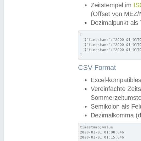
Zeitstempel im
IS
(Offset von MEZ
Dezimalpunkt als
[

  {"timestamp":"2000-01-01T0
  {"timestamp":"2000-01-01T0
  {"timestamp":"2000-01-01T0
]
CSV-Format
Excel-kompatibles
Vereinfachte Zeit
Sommerzeitumstel
Semikolon als Fel
Dezimalkomma (de
timestamp;value

2000-01-01 01:00;646

2000-01-01 01:15;646
