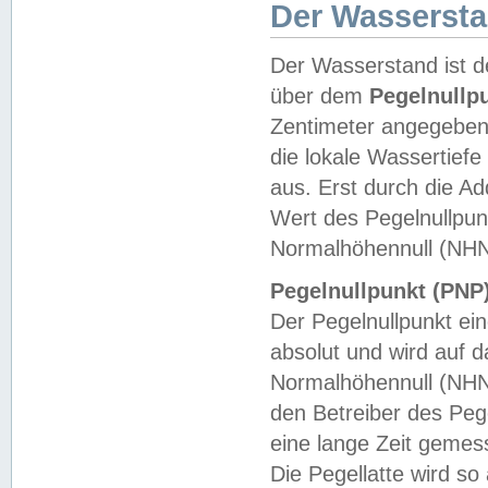
Der Wasserst
Der Wasserstand ist d
über dem
Pegelnullp
Zentimeter angegeben
die lokale Wassertie
aus. Erst durch die A
Wert des Pegelnullpun
Normalhöhennull (NHN
Pegelnullpunkt (PNP)
Der Pegelnullpunkt ei
absolut und wird auf
Normalhöhennull (NHN
den Betreiber des Pege
eine lange Zeit geme
Die Pegellatte wird s