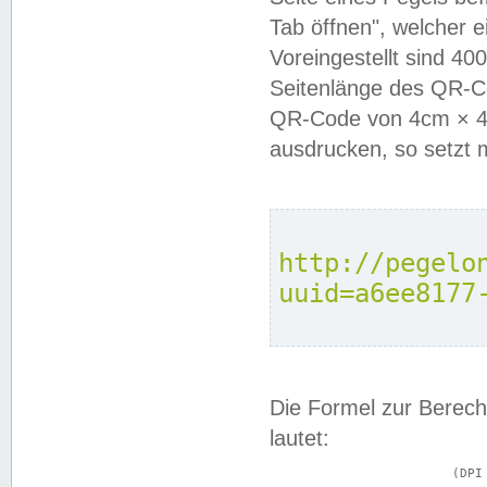
Tab öffnen", welcher 
Voreingestellt sind 4
Seitenlänge des QR-C
QR-Code von 4cm × 4c
ausdrucken, so setzt 
http://pegelo
uuid=a6ee8177
Die Formel zur Berech
lautet:
			(DPI × Druckkantenlänge in cm) ÷ 2,54 = Kantenlänge in Pixel
