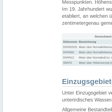
Messpunkten. Höhensy
Im 19. Jahrhundert wu
etabliert, an welchen 
zentimetergenau gem
Deutschland
Höhennetz
Bezeichnung
DHHN2016
Meter über Normalhöhennul
DHHN92
Meter über Normalhöhennul
DHHN12
Meter über Normalnull (m. 
SNN76
Meter über Höhennormal (m
Einzugsgebiet
Unter Einzugsgebiet v
unterirdisches Wasser
Allgemeine Bestandtei