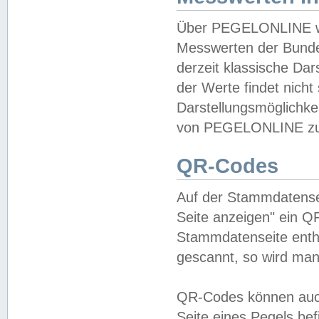
Über PEGELONLINE wer
Messwerten der Bundes
derzeit klassische Da
der Werte findet nicht 
Darstellungsmöglichkei
von PEGELONLINE zu 
QR-Codes
Auf der Stammdatensei
Seite anzeigen" ein Q
Stammdatenseite enthä
gescannt, so wird man
QR-Codes können auc
Seite eines Pegels be