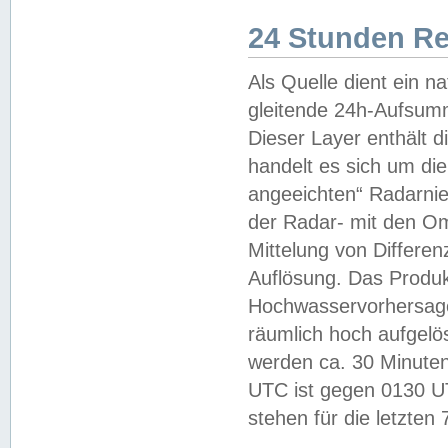
24 Stunden R
Als Quelle dient ein n
gleitende 24h-Aufsum
Dieser Layer enthält
handelt es sich um di
angeeichten“ Radarnie
der Radar- mit den O
Mittelung von Differe
Auflösung. Das Produk
Hochwasservorhersagez
räumlich hoch aufgelö
werden ca. 30 Minuten
UTC ist gegen 0130 UTC
stehen für die letzten