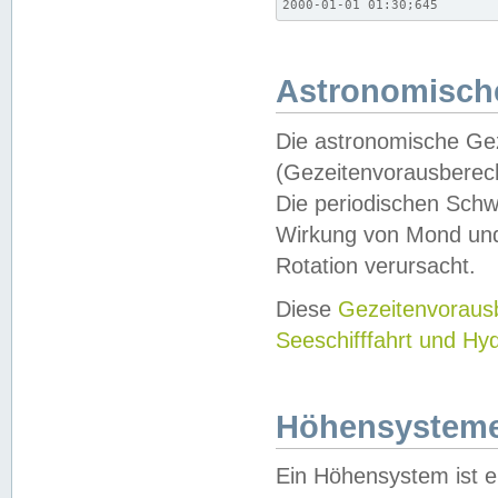
2000-01-01 01:30;645
Astronomische
Die astronomische Gez
(Gezeitenvorausberec
Die periodischen Schw
Wirkung von Mond und
Rotation verursacht.
Diese
Gezeitenvorau
Seeschifffahrt und Hy
Höhensystem
Ein Höhensystem ist e