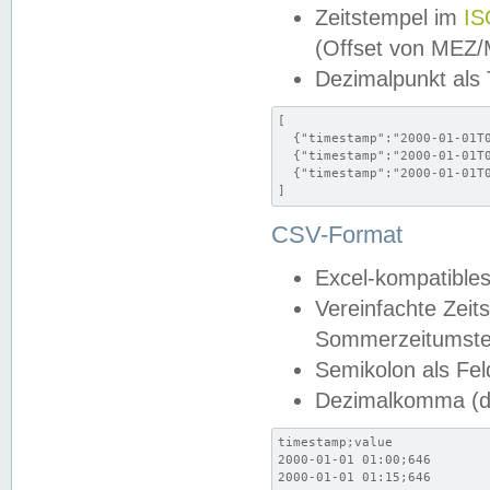
Zeitstempel im
IS
(Offset von MEZ
Dezimalpunkt als
[

  {"timestamp":"2000-01-01T0
  {"timestamp":"2000-01-01T0
  {"timestamp":"2000-01-01T0
]
CSV-Format
Excel-kompatibles
Vereinfachte Zeit
Sommerzeitumstel
Semikolon als Fel
Dezimalkomma (de
timestamp;value

2000-01-01 01:00;646

2000-01-01 01:15;646
