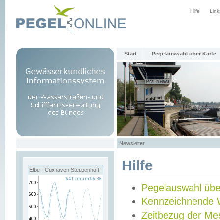
Hilfe
Link
Start
Pegelauswahl über Karte
Newsletter
Hilfe
Elbe - Cuxhaven Steubenhöft
Pegelauswahl übe
Kennzeichnende 
Zeitbezug der Me