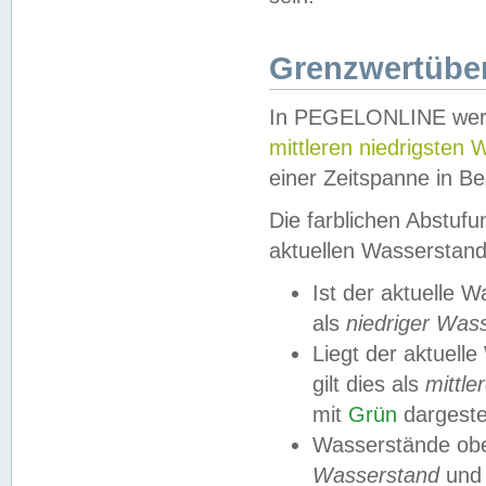
Grenzwertüber
In PEGELONLINE werde
mittleren niedrigsten
einer Zeitspanne in Be
Die farblichen Abstuf
aktuellen Wasserstand
Ist der aktuelle 
als
niedriger Was
Liegt der aktue
gilt dies als
mittle
mit
Grün
dargestel
Wasserstände obe
Wasserstand
und