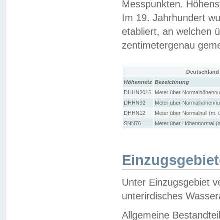
Messpunkten. Höhensy
Im 19. Jahrhundert wu
etabliert, an welchen 
zentimetergenau gem
Deutschland
Höhennetz
Bezeichnung
DHHN2016
Meter über Normalhöhennul
DHHN92
Meter über Normalhöhennul
DHHN12
Meter über Normalnull (m. 
SNN76
Meter über Höhennormal (m
Einzugsgebiet
Unter Einzugsgebiet v
unterirdisches Wasser
Allgemeine Bestandtei