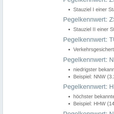
Stauziel I einer S
Pegelkennwert: Z
Stauziel II einer 
Pegelkennwert:
Verkehrsgesichert
Pegelkennwert:
niedrigster bekan
Beispiel: NNW (3
Pegelkennwert:
höchster bekannt
Beispiel: HHW (1
Pegelkennwert: 