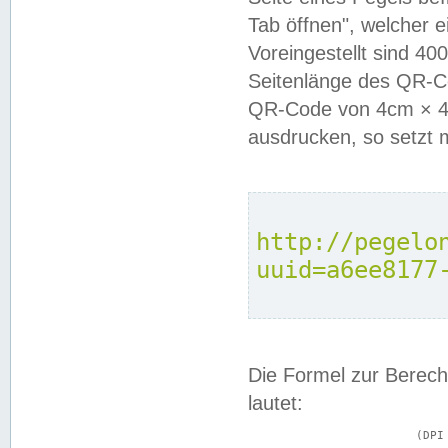
Tab öffnen", welcher 
Voreingestellt sind 4
Seitenlänge des QR-C
QR-Code von 4cm × 4c
ausdrucken, so setzt 
http://pegelo
uuid=a6ee8177
Die Formel zur Berech
lautet:
			(DPI × Druckkantenlänge in cm) ÷ 2,54 = Kantenlänge in Pixel
