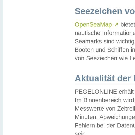
Seezeichen v
OpenSeaMap
↗
biete
nautische Information
Seamarks sind wichtig
Booten und Schiffen i
von Seezeichen wie Le
Aktualität der
PEGELONLINE erhält u
Im Binnenbereich wird 
Messwerte von Zeitreih
Minuten. Abweichungen
Fehlern bei der Daten
sein.