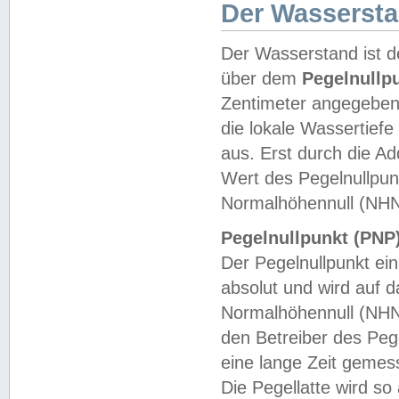
Der Wasserst
Der Wasserstand ist d
über dem
Pegelnullp
Zentimeter angegeben
die lokale Wassertie
aus. Erst durch die A
Wert des Pegelnullpun
Normalhöhennull (NHN
Pegelnullpunkt (PNP)
Der Pegelnullpunkt ei
absolut und wird auf
Normalhöhennull (NHN
den Betreiber des Pege
eine lange Zeit geme
Die Pegellatte wird s