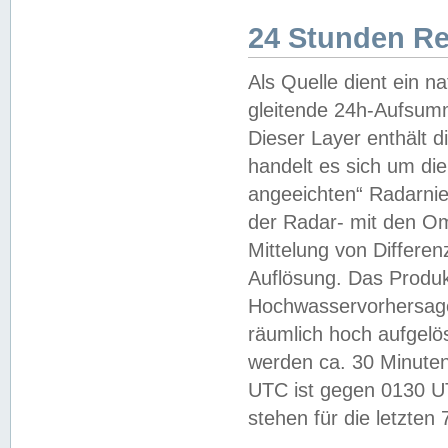
24 Stunden R
Als Quelle dient ein n
gleitende 24h-Aufsum
Dieser Layer enthält
handelt es sich um di
angeeichten“ Radarnie
der Radar- mit den O
Mittelung von Differe
Auflösung. Das Produk
Hochwasservorhersagez
räumlich hoch aufgelö
werden ca. 30 Minuten
UTC ist gegen 0130 UTC
stehen für die letzten