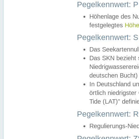
Pegelkennwert: 
Höhenlage des Nul
festgelegtes
Höhe
Pegelkennwert: 
Das Seekartennull
Das SKN bezieht s
Niedrigwassererei
deutschen Bucht) 
In Deutschland un
örtlich niedrigst
Tide (LAT)" definie
Pegelkennwert:
Regulierungs-Nie
Pegelkennwert: Z