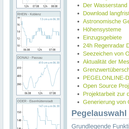
Der Wasserstand
Download langfris
RHEIN - Koblenz
Astronomische Gez
Höhensysteme
Einzugsgebiete
24h Regenradar
Seezeichen von 
DONAU - Passau
Aktualität der Me
Grenzwertübersch
PEGELONLINE-Di
Open Source Projek
Projektarbeit zur
Generierung von 
ODER - Eisenhüttenstadt
Pegelauswahl 
Grundlegende Funkti