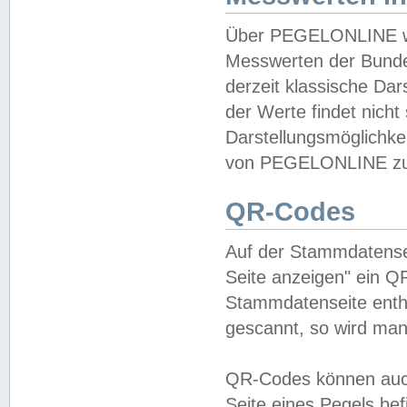
Über PEGELONLINE wer
Messwerten der Bundes
derzeit klassische Da
der Werte findet nicht 
Darstellungsmöglichkei
von PEGELONLINE zu 
QR-Codes
Auf der Stammdatensei
Seite anzeigen" ein Q
Stammdatenseite enthä
gescannt, so wird man
QR-Codes können auc
Seite eines Pegels be