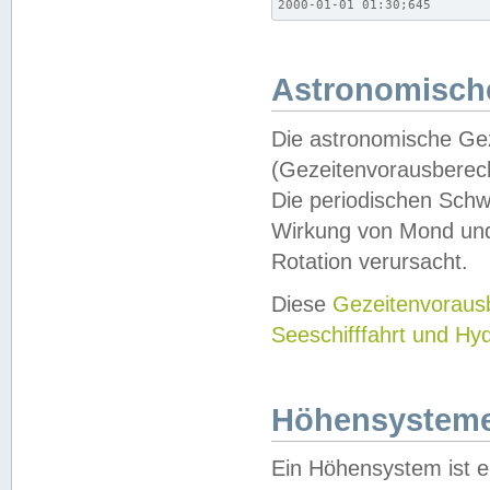
2000-01-01 01:30;645
Astronomische
Die astronomische Gez
(Gezeitenvorausberec
Die periodischen Schw
Wirkung von Mond und
Rotation verursacht.
Diese
Gezeitenvorau
Seeschifffahrt und Hy
Höhensystem
Ein Höhensystem ist e