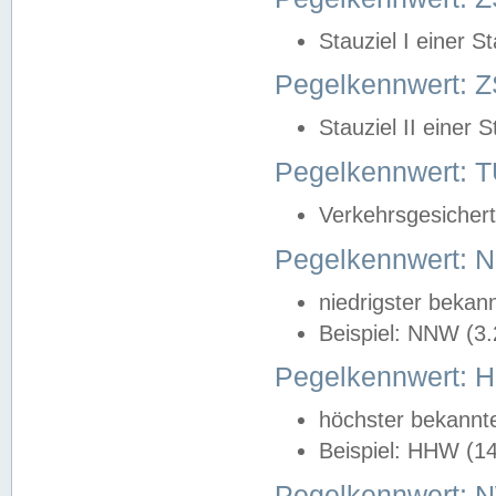
Stauziel I einer S
Pegelkennwert: Z
Stauziel II einer 
Pegelkennwert:
Verkehrsgesichert
Pegelkennwert:
niedrigster bekan
Beispiel: NNW (3
Pegelkennwert:
höchster bekannt
Beispiel: HHW (1
Pegelkennwert: 