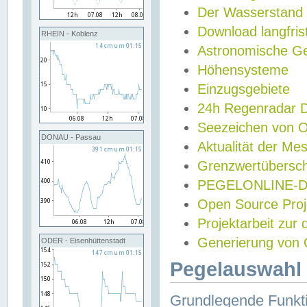
Der Wasserstand
Download langfris
RHEIN - Koblenz
Astronomische Gez
Höhensysteme
Einzugsgebiete
24h Regenradar
Seezeichen von 
DONAU - Passau
Aktualität der Me
Grenzwertübersch
PEGELONLINE-Di
Open Source Projek
Projektarbeit zur
Generierung von 
ODER - Eisenhüttenstadt
Pegelauswahl 
Grundlegende Funkti