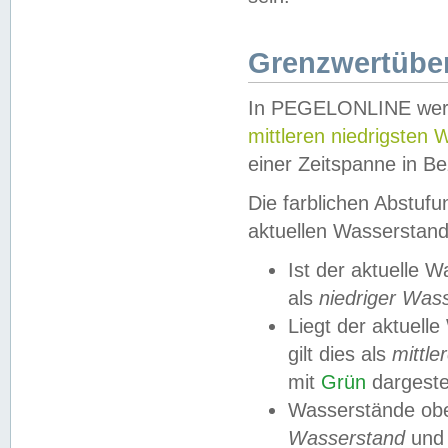
Grenzwertüber
In PEGELONLINE werde
mittleren niedrigsten
einer Zeitspanne in Be
Die farblichen Abstuf
aktuellen Wasserstand
Ist der aktuelle 
als
niedriger Was
Liegt der aktue
gilt dies als
mittle
mit
Grün
dargestel
Wasserstände obe
Wasserstand
und