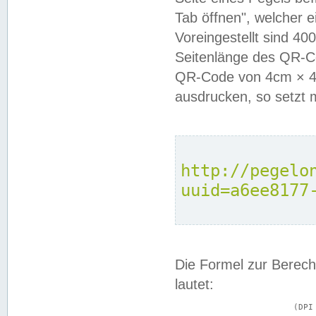
Tab öffnen", welcher 
Voreingestellt sind 4
Seitenlänge des QR-C
QR-Code von 4cm × 4c
ausdrucken, so setzt 
http://pegelo
uuid=a6ee8177
Die Formel zur Berech
lautet:
			(DPI × Druckkantenlänge in cm) ÷ 2,54 = Kantenlänge in Pixel
