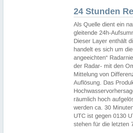
24 Stunden R
Als Quelle dient ein n
gleitende 24h-Aufsum
Dieser Layer enthält
handelt es sich um di
angeeichten“ Radarnie
der Radar- mit den O
Mittelung von Differe
Auflösung. Das Produk
Hochwasservorhersagez
räumlich hoch aufgelö
werden ca. 30 Minuten
UTC ist gegen 0130 UTC
stehen für die letzten