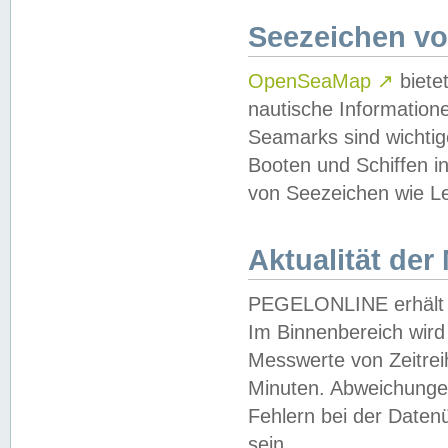
Seezeichen v
OpenSeaMap
↗
biete
nautische Information
Seamarks sind wichtig
Booten und Schiffen i
von Seezeichen wie Le
Aktualität der
PEGELONLINE erhält u
Im Binnenbereich wird 
Messwerte von Zeitreih
Minuten. Abweichungen
Fehlern bei der Daten
sein.