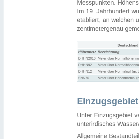
Messpunkten. Höhensy
Im 19. Jahrhundert wu
etabliert, an welchen 
zentimetergenau gem
Deutschland
Höhennetz
Bezeichnung
DHHN2016
Meter über Normalhöhennul
DHHN92
Meter über Normalhöhennul
DHHN12
Meter über Normalnull (m. 
SNN76
Meter über Höhennormal (m
Einzugsgebiet
Unter Einzugsgebiet v
unterirdisches Wasser
Allgemeine Bestandtei