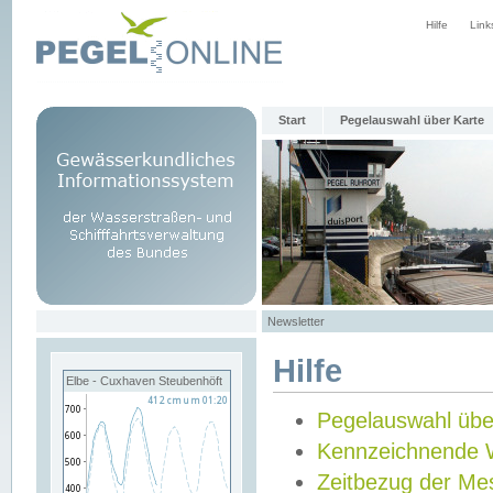
Hilfe
Link
Start
Pegelauswahl über Karte
Newsletter
Hilfe
Elbe - Cuxhaven Steubenhöft
Pegelauswahl übe
Kennzeichnende 
Zeitbezug der Me