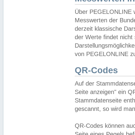
Über PEGELONLINE wer
Messwerten der Bundes
derzeit klassische Da
der Werte findet nicht 
Darstellungsmöglichkei
von PEGELONLINE zu 
QR-Codes
Auf der Stammdatensei
Seite anzeigen" ein Q
Stammdatenseite enthä
gescannt, so wird man
QR-Codes können auc
Seite eines Pegels be