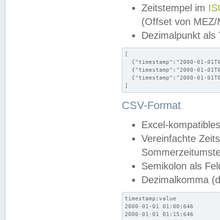
Zeitstempel im
IS
(Offset von MEZ
Dezimalpunkt als
[

  {"timestamp":"2000-01-01T0
  {"timestamp":"2000-01-01T0
  {"timestamp":"2000-01-01T0
]
CSV-Format
Excel-kompatibles
Vereinfachte Zeit
Sommerzeitumstel
Semikolon als Fel
Dezimalkomma (de
timestamp;value

2000-01-01 01:00;646

2000-01-01 01:15;646
