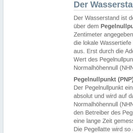
Der Wasserst
Der Wasserstand ist d
über dem
Pegelnullp
Zentimeter angegeben
die lokale Wassertie
aus. Erst durch die A
Wert des Pegelnullpun
Normalhöhennull (NHN
Pegelnullpunkt (PNP)
Der Pegelnullpunkt ei
absolut und wird auf
Normalhöhennull (NHN
den Betreiber des Pege
eine lange Zeit geme
Die Pegellatte wird s