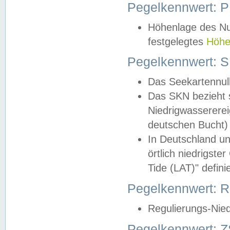
Pegelkennwert: 
Höhenlage des Nul
festgelegtes
Höhe
Pegelkennwert: 
Das Seekartennull
Das SKN bezieht s
Niedrigwassererei
deutschen Bucht) 
In Deutschland un
örtlich niedrigst
Tide (LAT)" definie
Pegelkennwert:
Regulierungs-Nie
Pegelkennwert: Z