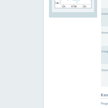
Gewä
Ausw
Gangl
Down
Ken
Pege