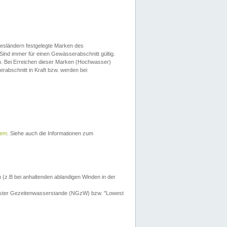
esländern festgelegte Marken des
Sind immer für einen Gewässerabschnitt gültig.
. Bei Erreichen dieser Marken (Hochwasser)
erabschnitt in Kraft bzw. werden bei
tem
. Siehe auch die Informationen zum
 (z.B bei anhaltenden ablandigen Winden in der
drigster Gezeitenwasserstande (NGzW) bzw. "Lowest