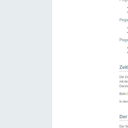
Pege
Peg
Zei
Die Ze
mit d
Darst
Beim
In de
Der
Der W