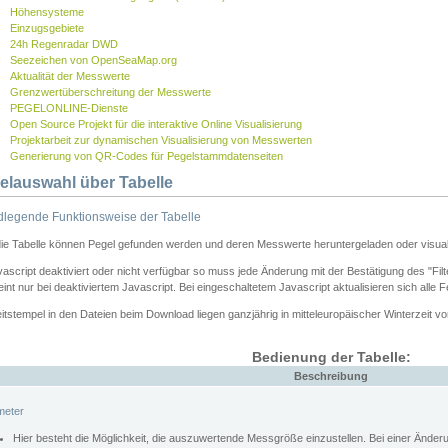
Höhensysteme
Einzugsgebiete
24h Regenradar DWD
Seezeichen von OpenSeaMap.org
Aktualität der Messwerte
Grenzwertüberschreitung der Messwerte
PEGELONLINE-Dienste
Open Source Projekt für die interaktive Online Visualisierung
Projektarbeit zur dynamischen Visualisierung von Messwerten
Generierung von QR-Codes für Pegelstammdatenseiten
elauswahl über Tabelle
legende Funktionsweise der Tabelle
die Tabelle können Pegel gefunden werden und deren Messwerte heruntergeladen oder visuali
vascript deaktiviert oder nicht verfügbar so muss jede Änderung mit der Bestätigung des "Filt
int nur bei deaktiviertem Javascript. Bei eingeschaltetem Javascript aktualisieren sich alle 
itstempel in den Dateien beim Download liegen ganzjährig in mitteleuropäischer Winterzeit vo
Bedienung der Tabelle:
Beschreibung
meter
Hier besteht die Möglichkeit, die auszuwertende Messgröße einzustellen. Bei einer Ände