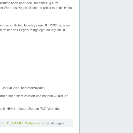
ssertiefe noch über den Höhenbezug zum
en Wert des Pegelnullpunktes erhält man die Höhe
d auf das amtliche Höhensystem DHHN92 bezogen
reiber des Pegels festgelegt und liegt meist
. Januar 2000 herunterzuladen.
den noch nicht validiert und können Ausreißer,
(m ü. NHN) müssen Sie den PNP-Wert des
ie
PEGELONLINE Webservices
zur Verfügung.