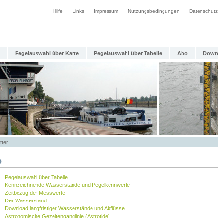
Hilfe
Links
Impressum
Nutzungsbedingungen
Datenschutz
Pegelauswahl über Karte
Pegelauswahl über Tabelle
Abo
Down
tter
e
Pegelauswahl über Tabelle
Kennzeichnende Wasserstände und Pegelkennwerte
Zeitbezug der Messwerte
Der Wasserstand
Download langfristiger Wasserstände und Abflüsse
Astronomische Gezeitenganglinie (Astrotide)