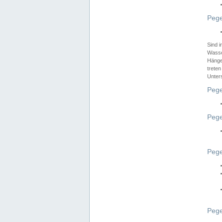
Pege
Sind 
Wasser
Hänge
treten
Unter
Pege
Pege
Pege
Pege