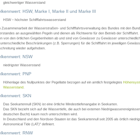
gleichwertiger Wasserstand
lkennwert: HSW, Marke I, Marke II und Marke III
HSW – höchster Schifffahrtswasserstand
in Zusammenarbeit der Wasserstraßen- und Schifffahrtsverwaltung des Bundes mit den Bund
standes an ausgewählten Pegeln und dienen als Richtwerte für den Betrieb der Schifffahrt. 
n von den örtlichen Gegebenheiten ab und sind von Gewässer zu Gewässer unterschiedlich
 unterschiedliche Beschränkungen (z.B. Sperrungen) für die Schifffahrt im jeweiligen Gewäss
schreitung wieder aufgehoben.
lkennwert: NSW
niedrigster Wasserstand
lkennwert: PNP
Höhenlage des Nullpunktes der Pegellatte bezogen auf ein amtlich festgelegtes
Höhensys
Wasserstand
.
lkennwert: SKN
Das Seekartennull (SKN) ist eine örtliche Mindesttiefenangabe in Seekarten.
Das SKN bezieht sich auf die Wassertiefe, die auch bei extemen Niedrigwasserereignissen
deutschen Bucht) kaum noch unterschritten wird.
In Deutschland und den Nordsee-Staaten ist das Seekartennull seit 2005 als örtlich nie
Astronomical Tide (LAT)" definiert.
lkennwert: RNW