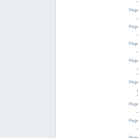
Pege
Pege
Peg
Pege
Pege
Pege
Pege
Peg