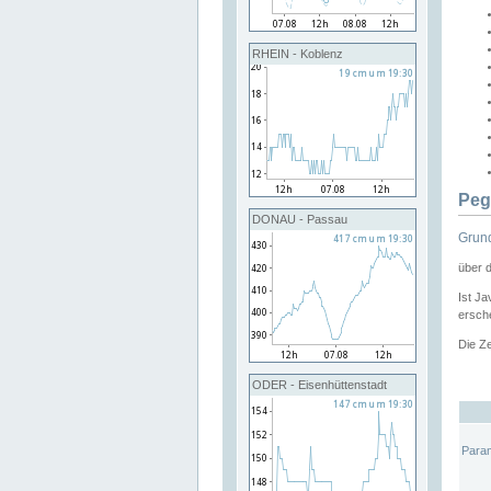
RHEIN - Koblenz
Peg
DONAU - Passau
Grund
über 
Ist Ja
ersche
Die Ze
ODER - Eisenhüttenstadt
Para