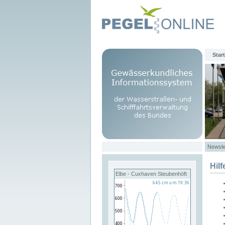
Start
Newsle
Hilf
Elbe - Cuxhaven Steubenhöft