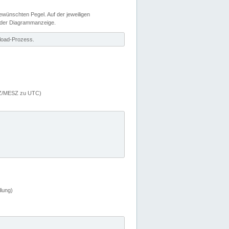
wünschten Pegel. Auf der jeweiligen
 der Diagrammanzeige.
load-Prozess.
MEZ/MESZ zu UTC)
lung)