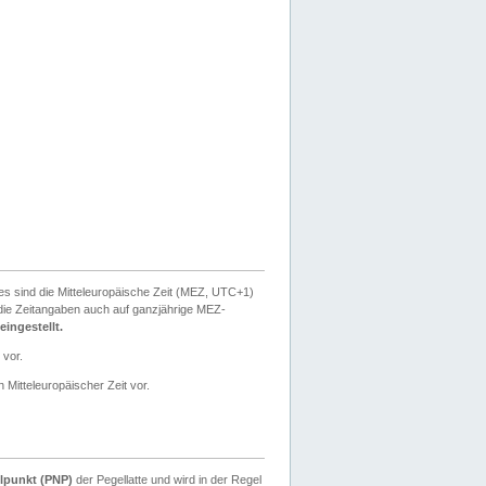
ies sind die Mitteleuropäische Zeit (MEZ, UTC+1)
ie Zeitangaben auch auf ganzjährige MEZ-
ingestellt.
 vor.
 Mitteleuropäischer Zeit vor.
lpunkt (PNP)
der Pegellatte und wird in der Regel