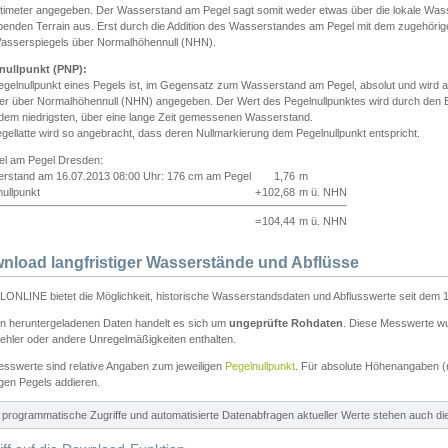
ntimeter angegeben. Der Wasserstand am Pegel sagt somit weder etwas über die lokale Wa
enden Terrain aus. Erst durch die Addition des Wasserstandes am Pegel mit dem zugehörig
asserspiegels über Normalhöhennull (NHN).
nullpunkt (PNP):
egelnullpunkt eines Pegels ist, im Gegensatz zum Wasserstand am Pegel, absolut und wir
ter über Normalhöhennull (NHN) angegeben. Der Wert des Pegelnullpunktes wird durch den Bet
 dem niedrigsten, über eine lange Zeit gemessenen Wasserstand.
gellatte wird so angebracht, dass deren Nullmarkierung dem Pegelnullpunkt entspricht.
iel am Pegel Dresden:
rstand am 16.07.2013 08:00 Uhr: 176 cm am Pegel
1,76
m
ullpunkt
+
102,68
m ü. NHN
=
104,44
m ü. NHN
nload langfristiger Wasserstände und Abflüsse
ONLINE bietet die Möglichkeit, historische Wasserstandsdaten und Abflusswerte seit dem 1
en heruntergeladenen Daten handelt es sich um
ungeprüfte Rohdaten
. Diese Messwerte wur
ehler oder andere Unregelmäßigkeiten enthalten.
esswerte sind relative Angaben zum jeweiligen
Pegelnullpunkt
. Für absolute Höhenangaben 
igen Pegels addieren.
ür programmatische Zugriffe und automatisierte Datenabfragen aktueller Werte stehen auch d