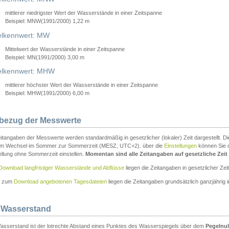
mittlerer niedrigster Wert der Wasserstände in einer Zeitspanne
Beispiel: MNW(1991/2000) 1,22 m
lkennwert: MW
Mittelwert der Wasserstände in einer Zeitspanne
Beispiel: MN(1991/2000) 3,00 m
elkennwert: MHW
mittlerer höchster Wert der Wasserstände in einer Zeitspanne
Beispiel: MHW(1991/2000) 6,00 m
tbezug der Messwerte
itangaben der Messwerte werden standardmäßig in gesetzlicher (lokaler) Zeit dargestellt. D
em Wechsel im Sommer zur Sommerzeit (MESZ, UTC+2). über die
Einstellungen
können Sie d
ellung ohne Sommerzeit einstellen.
Momentan sind alle Zeitangaben auf gesetzliche Zeit e
Download langfristiger Wasserstände und Abflüsse
liegen die Zeitangaben in gesetzlicher Zeit
n zum
Download angebotenen Tagesdateien
liegen die Zeitangaben grundsätzlich ganzjährig in
 Wasserstand
asserstand ist der lotrechte Abstand eines Punktes des Wasserspiegels über dem
Pegelnul