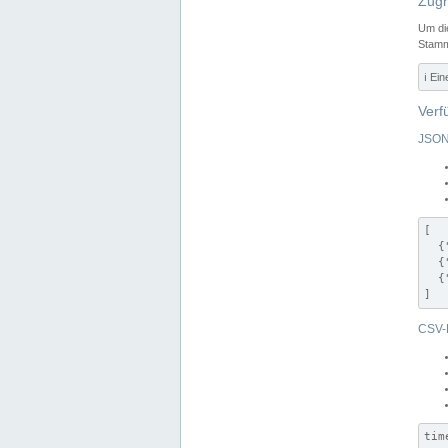
Zugr
Um di
Stamm
ℹ️ Ei
Verf
JSON
[

  {
  {
  {
]
CSV-
tim