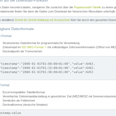
iff auf die Download-Funktion
e Daten herunterzuladen, navigieren Sie zunächst über die
Pegelauswahl-Tabelle
zu einem ge
datenseite finden Sie dann die Option zum Download der historischen Messdaten unterhalb
ne detaillierte
Schritt-für-Schritt-Anleitung mit Screenshots
führt Sie durch den gesamten Down
ügbare Datenformate
-Format
Strukturiertes Datenformat für programmatische Verarbeitung
Zeitstempel im
ISO 8601-Format
↗
mit vollständigen Zeitzoneninformation (Offset von 
Dezimalpunkt als Trennzeichen
"timestamp":"2000-01-01T01:00:00+01:00","value":646},

"timestamp":"2000-01-01T01:15:00+01:00","value":646},

"timestamp":"2000-01-01T01:30:00+01:00","value":645}

Format
Excel-kompatibles Tabellenformat
Vereinfachte Zeitstempeldarstellung in gesetzlicher Zeit (MEZ/MESZ mit Sommerzeitumstel
Semikolon als Feldtrenner
Dezimalkomma (deutsche Notation)
estamp;value
