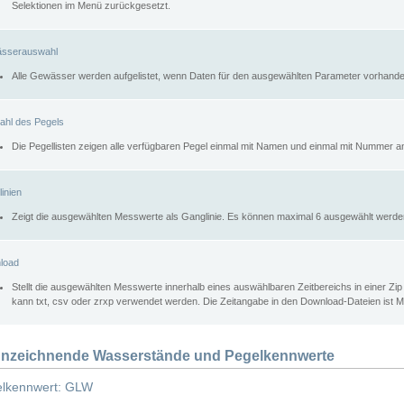
Selektionen im Menü zurückgesetzt.
sserauswahl
Alle Gewässer werden aufgelistet, wenn Daten für den ausgewählten Parameter vorhande
ahl des Pegels
Die Pegellisten zeigen alle verfügbaren Pegel einmal mit Namen und einmal mit Nummer a
inien
Zeigt die ausgewählten Messwerte als Ganglinie. Es können maximal 6 ausgewählt werde
load
Stellt die ausgewählten Messwerte innerhalb eines auswählbaren Zeitbereichs in einer Zi
kann txt, csv oder zrxp verwendet werden. Die Zeitangabe in den Download-Dateien ist 
nzeichnende Wasserstände und Pegelkennwerte
lkennwert: GLW