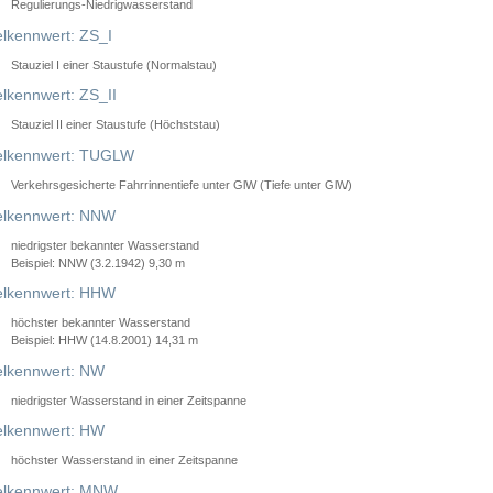
Regulierungs-Niedrigwasserstand
lkennwert: ZS_I
Stauziel I einer Staustufe (Normalstau)
lkennwert: ZS_II
Stauziel II einer Staustufe (Höchststau)
elkennwert: TUGLW
Verkehrsgesicherte Fahrrinnentiefe unter GlW (Tiefe unter GlW)
lkennwert: NNW
niedrigster bekannter Wasserstand
Beispiel: NNW (3.2.1942) 9,30 m
lkennwert: HHW
höchster bekannter Wasserstand
Beispiel: HHW (14.8.2001) 14,31 m
lkennwert: NW
niedrigster Wasserstand in einer Zeitspanne
lkennwert: HW
höchster Wasserstand in einer Zeitspanne
elkennwert: MNW