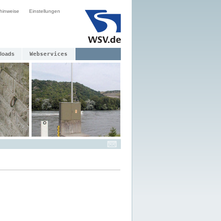
hinweise
Einstellungen
loads
Webservices