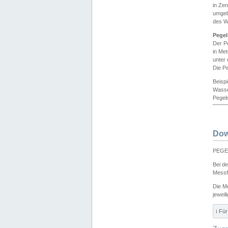
in Ze
umgeb
des W
Pegel
Der P
in Me
unter
Die Pe
Beisp
Wasse
Pegeln
Dow
PEGEL
Bei d
Messf
Die M
jeweil
ℹ️ F