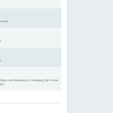
n sind.
n.
n.
p Datei zum Download zur Verfügung. Als Format
MEZ!