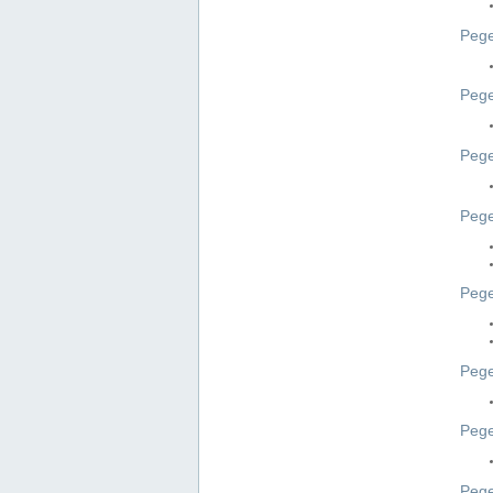
Pege
Pege
Peg
Pege
Pege
Pege
Pege
Peg