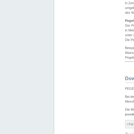
in Ze
umgeb
des W
Pegel
Der P
in Me
unter
Die Pe
Beisp
Wasse
Pegeln
Dow
PEGEL
Bei d
Messf
Die M
jeweil
ℹ️ F