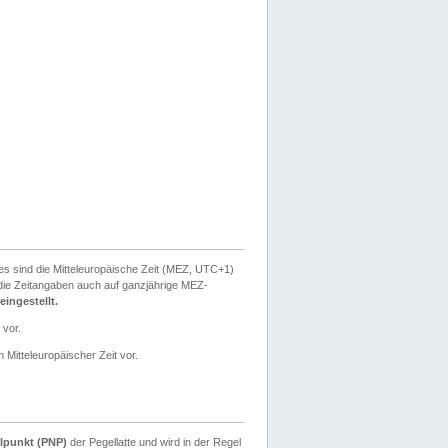
ies sind die Mitteleuropäische Zeit (MEZ, UTC+1)
ie Zeitangaben auch auf ganzjährige MEZ-
ingestellt.
 vor.
 Mitteleuropäischer Zeit vor.
lpunkt (PNP)
der Pegellatte und wird in der Regel