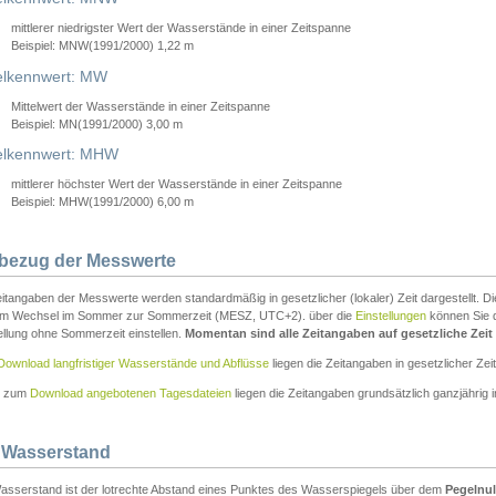
mittlerer niedrigster Wert der Wasserstände in einer Zeitspanne
Beispiel: MNW(1991/2000) 1,22 m
lkennwert: MW
Mittelwert der Wasserstände in einer Zeitspanne
Beispiel: MN(1991/2000) 3,00 m
elkennwert: MHW
mittlerer höchster Wert der Wasserstände in einer Zeitspanne
Beispiel: MHW(1991/2000) 6,00 m
tbezug der Messwerte
itangaben der Messwerte werden standardmäßig in gesetzlicher (lokaler) Zeit dargestellt. D
em Wechsel im Sommer zur Sommerzeit (MESZ, UTC+2). über die
Einstellungen
können Sie d
ellung ohne Sommerzeit einstellen.
Momentan sind alle Zeitangaben auf gesetzliche Zeit e
Download langfristiger Wasserstände und Abflüsse
liegen die Zeitangaben in gesetzlicher Zeit
n zum
Download angebotenen Tagesdateien
liegen die Zeitangaben grundsätzlich ganzjährig in
 Wasserstand
asserstand ist der lotrechte Abstand eines Punktes des Wasserspiegels über dem
Pegelnul