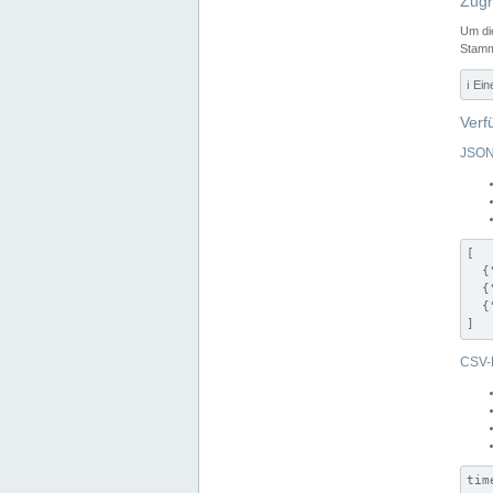
Zugr
Um di
Stamm
ℹ️ Ei
Verf
JSON
[

  {
  {
  {
]
CSV-
tim