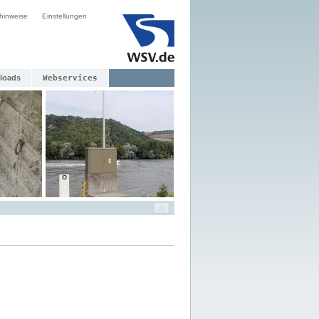
hinweise
Einstellungen
loads
Webservices