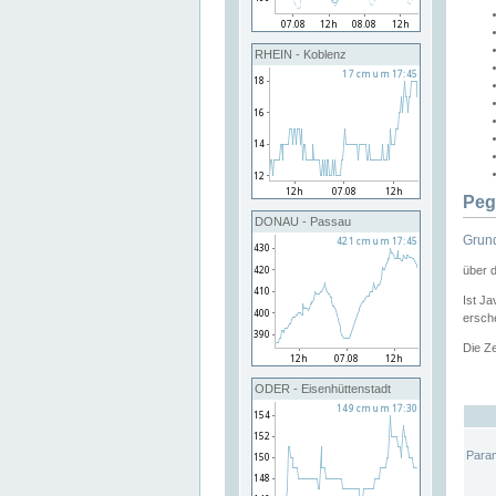
RHEIN - Koblenz
Peg
DONAU - Passau
Grund
über 
Ist Ja
ersche
Die Ze
ODER - Eisenhüttenstadt
Para