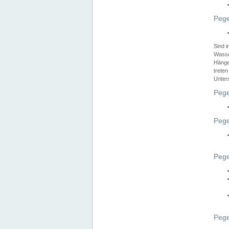
Pege
Sind 
Wasser
Hänge
treten
Unter
Pege
Pege
Pege
Pege