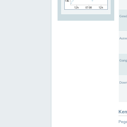
Gewä
Ausw
Gangl
Down
Ken
Pege