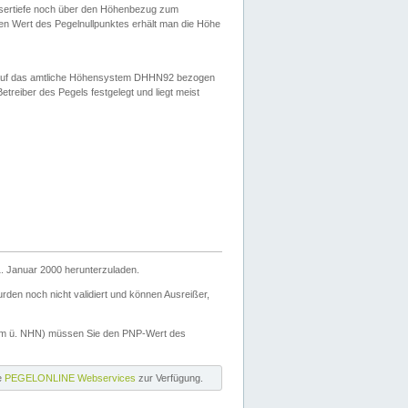
ssertiefe noch über den Höhenbezug zum
en Wert des Pegelnullpunktes erhält man die Höhe
d auf das amtliche Höhensystem DHHN92 bezogen
reiber des Pegels festgelegt und liegt meist
. Januar 2000 herunterzuladen.
den noch nicht validiert und können Ausreißer,
(m ü. NHN) müssen Sie den PNP-Wert des
ie
PEGELONLINE Webservices
zur Verfügung.