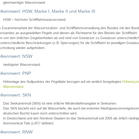
gleichwertiger Wasserstand
lkennwert: HSW, Marke I, Marke II und Marke III
HSW – höchster Schifffahrtswasserstand
in Zusammenarbeit der Wasserstraßen- und Schifffahrtsverwaltung des Bundes mit den Bund
standes an ausgewählten Pegeln und dienen als Richtwerte für den Betrieb der Schifffahrt. 
n von den örtlichen Gegebenheiten ab und sind von Gewässer zu Gewässer unterschiedlich
 unterschiedliche Beschränkungen (z.B. Sperrungen) für die Schifffahrt im jeweiligen Gewäss
schreitung wieder aufgehoben.
lkennwert: NSW
niedrigster Wasserstand
lkennwert: PNP
Höhenlage des Nullpunktes der Pegellatte bezogen auf ein amtlich festgelegtes
Höhensys
Wasserstand
.
lkennwert: SKN
Das Seekartennull (SKN) ist eine örtliche Mindesttiefenangabe in Seekarten.
Das SKN bezieht sich auf die Wassertiefe, die auch bei extemen Niedrigwasserereignissen
deutschen Bucht) kaum noch unterschritten wird.
In Deutschland und den Nordsee-Staaten ist das Seekartennull seit 2005 als örtlich nie
Astronomical Tide (LAT)" definiert.
lkennwert: RNW