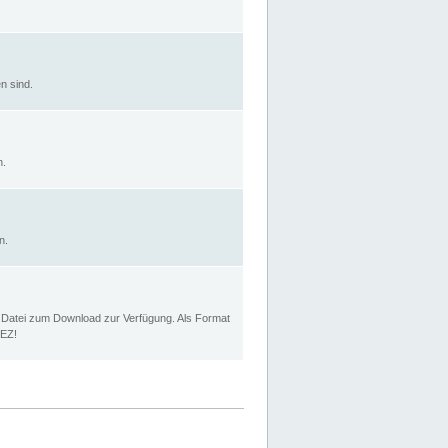
n sind.
n.
n.
p Datei zum Download zur Verfügung. Als Format
MEZ!