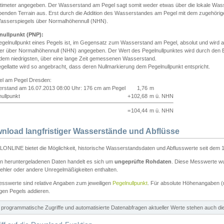
ntimeter angegeben. Der Wasserstand am Pegel sagt somit weder etwas über die lokale Wa
enden Terrain aus. Erst durch die Addition des Wasserstandes am Pegel mit dem zugehörig
asserspiegels über Normalhöhennull (NHN).
nullpunkt (PNP):
egelnullpunkt eines Pegels ist, im Gegensatz zum Wasserstand am Pegel, absolut und wir
ter über Normalhöhennull (NHN) angegeben. Der Wert des Pegelnullpunktes wird durch den Bet
 dem niedrigsten, über eine lange Zeit gemessenen Wasserstand.
gellatte wird so angebracht, dass deren Nullmarkierung dem Pegelnullpunkt entspricht.
iel am Pegel Dresden:
rstand am 16.07.2013 08:00 Uhr: 176 cm am Pegel
1,76
m
ullpunkt
+
102,68
m ü. NHN
=
104,44
m ü. NHN
nload langfristiger Wasserstände und Abflüsse
ONLINE bietet die Möglichkeit, historische Wasserstandsdaten und Abflusswerte seit dem 1
en heruntergeladenen Daten handelt es sich um
ungeprüfte Rohdaten
. Diese Messwerte wur
ehler oder andere Unregelmäßigkeiten enthalten.
esswerte sind relative Angaben zum jeweiligen
Pegelnullpunkt
. Für absolute Höhenangaben 
igen Pegels addieren.
ür programmatische Zugriffe und automatisierte Datenabfragen aktueller Werte stehen auch d