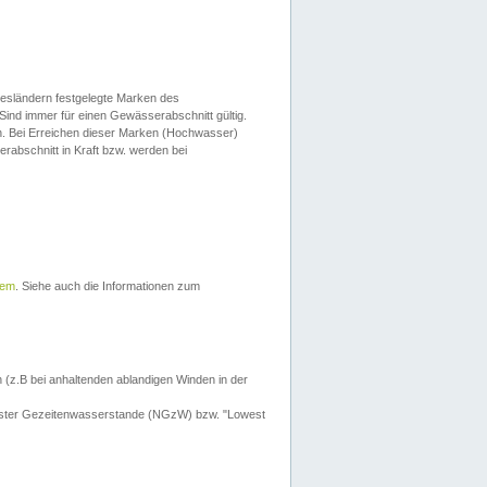
esländern festgelegte Marken des
Sind immer für einen Gewässerabschnitt gültig.
. Bei Erreichen dieser Marken (Hochwasser)
erabschnitt in Kraft bzw. werden bei
tem
. Siehe auch die Informationen zum
 (z.B bei anhaltenden ablandigen Winden in der
drigster Gezeitenwasserstande (NGzW) bzw. "Lowest