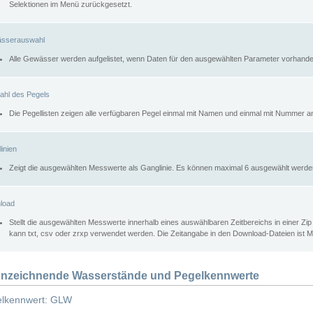
Selektionen im Menü zurückgesetzt.
sserauswahl
Alle Gewässer werden aufgelistet, wenn Daten für den ausgewählten Parameter vorhande
ahl des Pegels
Die Pegellisten zeigen alle verfügbaren Pegel einmal mit Namen und einmal mit Nummer a
inien
Zeigt die ausgewählten Messwerte als Ganglinie. Es können maximal 6 ausgewählt werde
load
Stellt die ausgewählten Messwerte innerhalb eines auswählbaren Zeitbereichs in einer Zi
kann txt, csv oder zrxp verwendet werden. Die Zeitangabe in den Download-Dateien ist 
nzeichnende Wasserstände und Pegelkennwerte
lkennwert: GLW