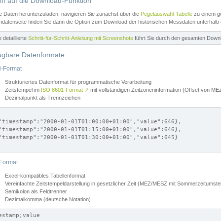
iff auf die Download-Funktion
e Daten herunterzuladen, navigieren Sie zunächst über die
Pegelauswahl-Tabelle
zu einem ge
datenseite finden Sie dann die Option zum Download der historischen Messdaten unterhalb
ne detaillierte
Schritt-für-Schritt-Anleitung mit Screenshots
führt Sie durch den gesamten Down
ügbare Datenformate
-Format
Strukturiertes Datenformat für programmatische Verarbeitung
Zeitstempel im
ISO 8601-Format
↗
mit vollständigen Zeitzoneninformation (Offset von 
Dezimalpunkt als Trennzeichen
"timestamp":"2000-01-01T01:00:00+01:00","value":646},

"timestamp":"2000-01-01T01:15:00+01:00","value":646},

"timestamp":"2000-01-01T01:30:00+01:00","value":645}

Format
Excel-kompatibles Tabellenformat
Vereinfachte Zeitstempeldarstellung in gesetzlicher Zeit (MEZ/MESZ mit Sommerzeitumstel
Semikolon als Feldtrenner
Dezimalkomma (deutsche Notation)
estamp;value
