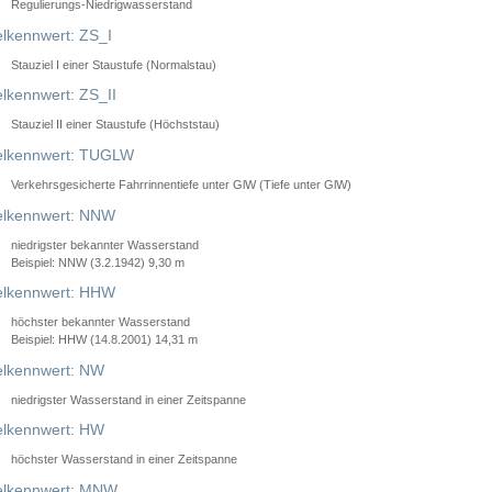
Regulierungs-Niedrigwasserstand
lkennwert: ZS_I
Stauziel I einer Staustufe (Normalstau)
lkennwert: ZS_II
Stauziel II einer Staustufe (Höchststau)
elkennwert: TUGLW
Verkehrsgesicherte Fahrrinnentiefe unter GlW (Tiefe unter GlW)
lkennwert: NNW
niedrigster bekannter Wasserstand
Beispiel: NNW (3.2.1942) 9,30 m
lkennwert: HHW
höchster bekannter Wasserstand
Beispiel: HHW (14.8.2001) 14,31 m
lkennwert: NW
niedrigster Wasserstand in einer Zeitspanne
lkennwert: HW
höchster Wasserstand in einer Zeitspanne
elkennwert: MNW