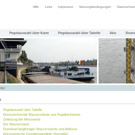
Hilfe
Links
Impressum
Nutzungsbedingungen
Datenschutz
Pegelauswahl über Karte
Pegelauswahl über Tabelle
Abo
Down
tter
e
Pegelauswahl über Tabelle
Kennzeichnende Wasserstände und Pegelkennwerte
Zeitbezug der Messwerte
Der Wasserstand
Download langfristiger Wasserstände und Abflüsse
Astronomische Gezeitenganglinie (Astrotide)