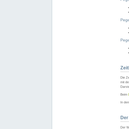
Pege
Peg
Zei
Die Ze
mit d
Darst
Beim
In de
Der
Der W