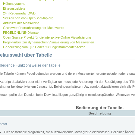
Höhensysteme
Einzugsgebiete
24h Regenradar DWD
Seezeichen von OpenSeaMap.org
Aktualität der Messwerte
Grenzwertüberschreitung der Messwerte
PEGELONLINE-Dienste
Open Source Projekt für die interaktive Online Visualisierung
Projektarbeit zur dynamischen Visualisierung von Messwerten
Generierung von QR-Codes für Pegelstammdatenseiten
elauswahl über Tabelle
legende Funktionsweise der Tabelle
die Tabelle können Pegel gefunden werden und deren Messwerte heruntergeladen oder visuali
vascript deaktiviert oder nicht verfügbar so muss jede Änderung mit der Bestätigung des "Filt
int nur bei deaktiviertem Javascript. Bei eingeschaltetem Javascript aktualisieren sich alle 
itstempel in den Dateien beim Download liegen ganzjährig in mitteleuropäischer Winterzeit vo
Bedienung der Tabelle:
Beschreibung
meter
Hier besteht die Möglichkeit, die auszuwertende Messgröße einzustellen. Bei einer Ände