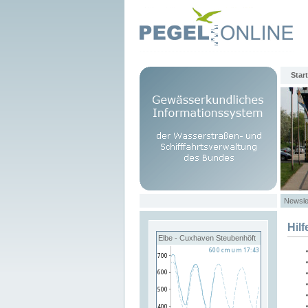
Start
Newsle
Hilf
Elbe - Cuxhaven Steubenhöft