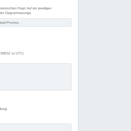
wünschten Pegel. Auf der jeweiligen
 der Diagrammanzeige.
load-Prozess.
MEZ/MESZ zu UTC)
lung)