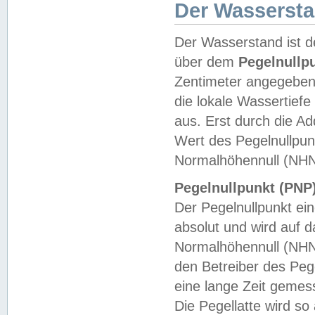
Der Wasserst
Der Wasserstand ist d
über dem
Pegelnullp
Zentimeter angegeben
die lokale Wassertie
aus. Erst durch die A
Wert des Pegelnullpun
Normalhöhennull (NHN
Pegelnullpunkt (PNP)
Der Pegelnullpunkt ei
absolut und wird auf
Normalhöhennull (NHN
den Betreiber des Pege
eine lange Zeit geme
Die Pegellatte wird s