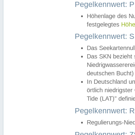
Pegelkennwert: 
Höhenlage des Nul
festgelegtes
Höhe
Pegelkennwert: 
Das Seekartennull
Das SKN bezieht s
Niedrigwassererei
deutschen Bucht) 
In Deutschland un
örtlich niedrigst
Tide (LAT)" definie
Pegelkennwert:
Regulierungs-Nie
Pegelkennwert: Z