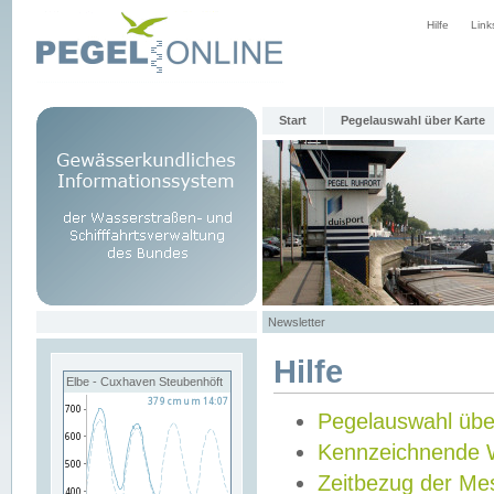
Hilfe
Link
Start
Pegelauswahl über Karte
Newsletter
Hilfe
Elbe - Cuxhaven Steubenhöft
Pegelauswahl übe
Kennzeichnende 
Zeitbezug der Me