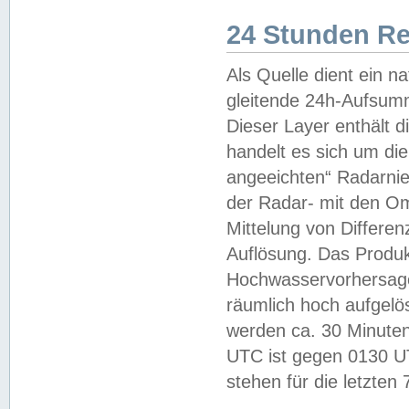
24 Stunden R
Als Quelle dient ein n
gleitende 24h-Aufsum
Dieser Layer enthält
handelt es sich um di
angeeichten“ Radarnie
der Radar- mit den O
Mittelung von Differe
Auflösung. Das Produk
Hochwasservorhersagez
räumlich hoch aufgelö
werden ca. 30 Minuten
UTC ist gegen 0130 UTC
stehen für die letzten