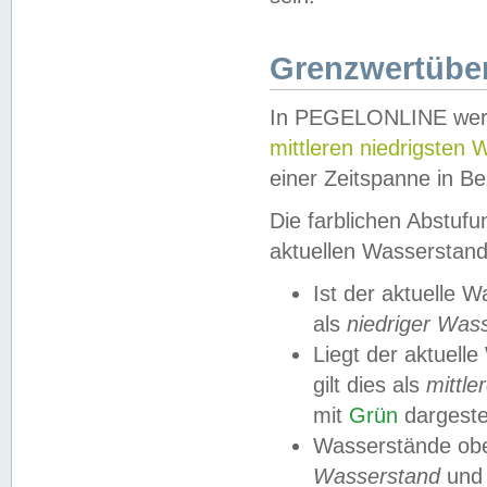
Grenzwertüber
In PEGELONLINE werde
mittleren niedrigsten
einer Zeitspanne in Be
Die farblichen Abstuf
aktuellen Wasserstand
Ist der aktuelle 
als
niedriger Was
Liegt der aktue
gilt dies als
mittle
mit
Grün
dargestel
Wasserstände obe
Wasserstand
und