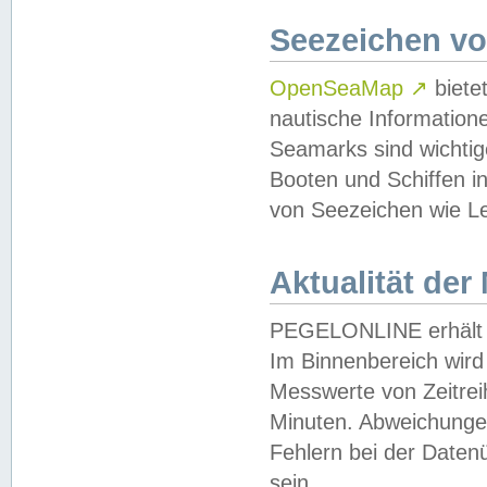
Seezeichen v
OpenSeaMap
↗
biete
nautische Information
Seamarks sind wichtig
Booten und Schiffen i
von Seezeichen wie Le
Aktualität der
PEGELONLINE erhält u
Im Binnenbereich wird 
Messwerte von Zeitreih
Minuten. Abweichungen
Fehlern bei der Daten
sein.