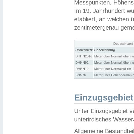
Messpunkten. Höhensy
Im 19. Jahrhundert wu
etabliert, an welchen 
zentimetergenau gem
Deutschland
Höhennetz
Bezeichnung
DHHN2016
Meter über Normalhöhennul
DHHN92
Meter über Normalhöhennul
DHHN12
Meter über Normalnull (m. 
SNN76
Meter über Höhennormal (m
Einzugsgebiet
Unter Einzugsgebiet v
unterirdisches Wasser
Allgemeine Bestandtei