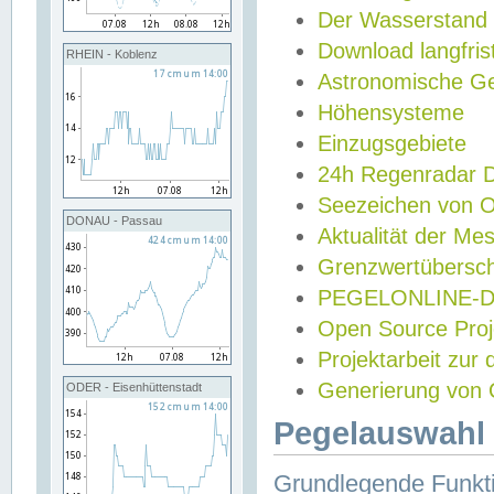
Der Wasserstand
Download langfris
RHEIN - Koblenz
Astronomische Gez
Höhensysteme
Einzugsgebiete
24h Regenradar
Seezeichen von 
DONAU - Passau
Aktualität der Me
Grenzwertübersch
PEGELONLINE-Di
Open Source Projek
Projektarbeit zur
Generierung von 
ODER - Eisenhüttenstadt
Pegelauswahl 
Grundlegende Funkti