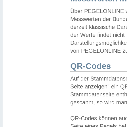
Über PEGELONLINE wer
Messwerten der Bundes
derzeit klassische Da
der Werte findet nicht 
Darstellungsmöglichkei
von PEGELONLINE zu 
QR-Codes
Auf der Stammdatensei
Seite anzeigen" ein Q
Stammdatenseite enthä
gescannt, so wird man
QR-Codes können auc
Seite eines Pegels be