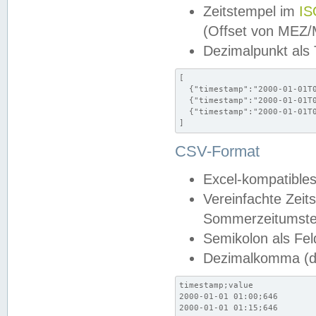
Zeitstempel im
IS
(Offset von MEZ
Dezimalpunkt als
[

  {"timestamp":"2000-01-01T0
  {"timestamp":"2000-01-01T0
  {"timestamp":"2000-01-01T0
]
CSV-Format
Excel-kompatibles
Vereinfachte Zeit
Sommerzeitumstel
Semikolon als Fel
Dezimalkomma (de
timestamp;value

2000-01-01 01:00;646

2000-01-01 01:15;646
