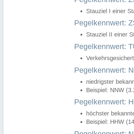
Stauziel I einer S
Pegelkennwert: Z
Stauziel II einer 
Pegelkennwert:
Verkehrsgesichert
Pegelkennwert:
niedrigster bekan
Beispiel: NNW (3
Pegelkennwert:
höchster bekannt
Beispiel: HHW (1
Pegelkennwert: 