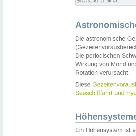
2000-01-01 01:30;645
Astronomische
Die astronomische Gez
(Gezeitenvorausberec
Die periodischen Schw
Wirkung von Mond und
Rotation verursacht.
Diese
Gezeitenvorau
Seeschifffahrt und Hy
Höhensystem
Ein Höhensystem ist e