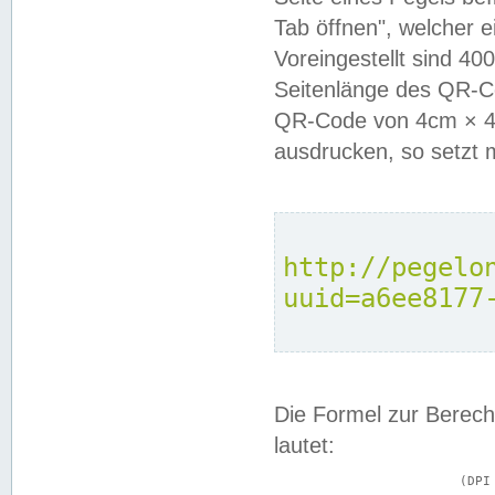
Tab öffnen", welcher 
Voreingestellt sind 4
Seitenlänge des QR-C
QR-Code von 4cm × 4c
ausdrucken, so setzt 
http://pegelo
uuid=a6ee8177
Die Formel zur Berech
lautet:
			(DPI × Druckkantenlänge in cm) ÷ 2,54 = Kantenlänge in Pixel
