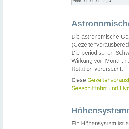
2000-01-01 01:30;645
Astronomische
Die astronomische Gez
(Gezeitenvorausberec
Die periodischen Schw
Wirkung von Mond und
Rotation verursacht.
Diese
Gezeitenvorau
Seeschifffahrt und Hy
Höhensystem
Ein Höhensystem ist e