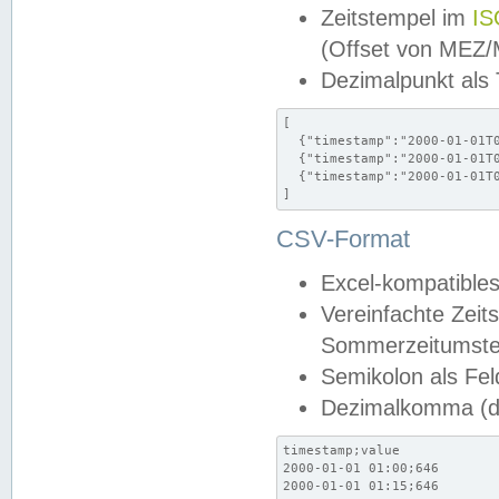
Zeitstempel im
IS
(Offset von MEZ
Dezimalpunkt als
[

  {"timestamp":"2000-01-01T0
  {"timestamp":"2000-01-01T0
  {"timestamp":"2000-01-01T0
]
CSV-Format
Excel-kompatibles
Vereinfachte Zeit
Sommerzeitumstel
Semikolon als Fel
Dezimalkomma (de
timestamp;value

2000-01-01 01:00;646

2000-01-01 01:15;646
