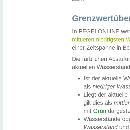
Grenzwertüber
In PEGELONLINE werde
mittleren niedrigsten
einer Zeitspanne in Be
Die farblichen Abstuf
aktuellen Wasserstand
Ist der aktuelle 
als
niedriger Was
Liegt der aktue
gilt dies als
mittle
mit
Grün
dargestel
Wasserstände obe
Wasserstand
und