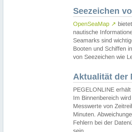
Seezeichen v
OpenSeaMap
↗
biete
nautische Information
Seamarks sind wichtig
Booten und Schiffen i
von Seezeichen wie Le
Aktualität der
PEGELONLINE erhält u
Im Binnenbereich wird 
Messwerte von Zeitreih
Minuten. Abweichungen
Fehlern bei der Daten
sein.