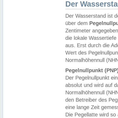
Der Wasserst
Der Wasserstand ist d
über dem
Pegelnullp
Zentimeter angegeben
die lokale Wassertie
aus. Erst durch die A
Wert des Pegelnullpun
Normalhöhennull (NHN
Pegelnullpunkt (PNP)
Der Pegelnullpunkt ei
absolut und wird auf
Normalhöhennull (NHN
den Betreiber des Pege
eine lange Zeit geme
Die Pegellatte wird s