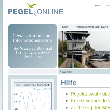
Hilfe
Link
Start
Pegelauswahl über Karte
Newsletter
Hilfe
Elbe - Cuxhaven Steubenhöft
Pegelauswahl übe
Kennzeichnende 
Zeitbezug der Me