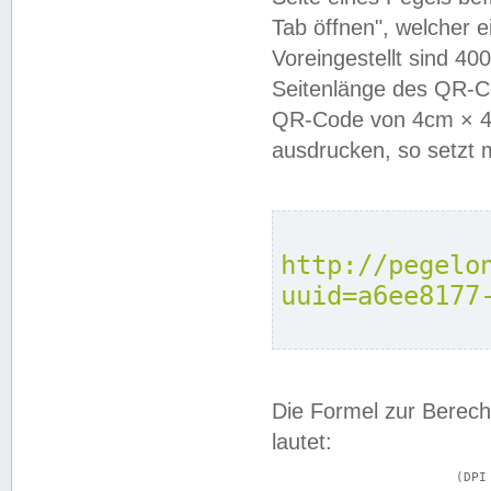
Tab öffnen", welcher 
Voreingestellt sind 4
Seitenlänge des QR-C
QR-Code von 4cm × 4c
ausdrucken, so setzt 
http://pegelo
uuid=a6ee8177
Die Formel zur Berech
lautet:
			(DPI × Druckkantenlänge in cm) ÷ 2,54 = Kantenlänge in Pixel
