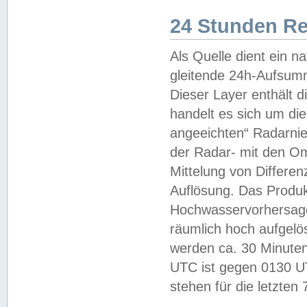
24 Stunden R
Als Quelle dient ein n
gleitende 24h-Aufsum
Dieser Layer enthält
handelt es sich um di
angeeichten“ Radarnie
der Radar- mit den O
Mittelung von Differe
Auflösung. Das Produk
Hochwasservorhersagez
räumlich hoch aufgelö
werden ca. 30 Minuten
UTC ist gegen 0130 UTC
stehen für die letzten