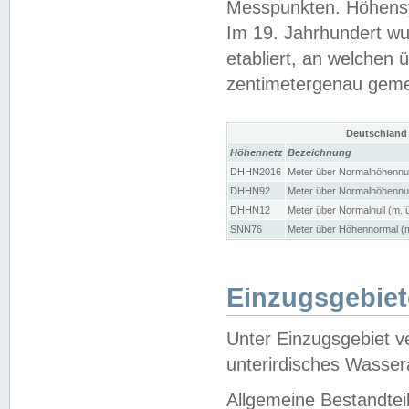
Messpunkten. Höhensy
Im 19. Jahrhundert wu
etabliert, an welchen 
zentimetergenau gem
Deutschland
Höhennetz
Bezeichnung
DHHN2016
Meter über Normalhöhennul
DHHN92
Meter über Normalhöhennul
DHHN12
Meter über Normalnull (m. 
SNN76
Meter über Höhennormal (m
Einzugsgebiet
Unter Einzugsgebiet v
unterirdisches Wasser
Allgemeine Bestandtei