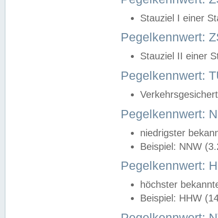
Stauziel I einer S
Pegelkennwert: Z
Stauziel II einer 
Pegelkennwert:
Verkehrsgesichert
Pegelkennwert:
niedrigster bekan
Beispiel: NNW (3
Pegelkennwert:
höchster bekannt
Beispiel: HHW (1
Pegelkennwert: 