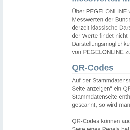
Über PEGELONLINE wer
Messwerten der Bundes
derzeit klassische Da
der Werte findet nicht 
Darstellungsmöglichkei
von PEGELONLINE zu 
QR-Codes
Auf der Stammdatensei
Seite anzeigen" ein Q
Stammdatenseite enthä
gescannt, so wird man
QR-Codes können auc
Seite eines Pegels be