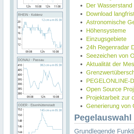
Der Wasserstand
Download langfris
RHEIN - Koblenz
Astronomische Gez
Höhensysteme
Einzugsgebiete
24h Regenradar
Seezeichen von 
DONAU - Passau
Aktualität der Me
Grenzwertübersch
PEGELONLINE-Di
Open Source Projek
Projektarbeit zur
Generierung von 
ODER - Eisenhüttenstadt
Pegelauswahl 
Grundlegende Funkti