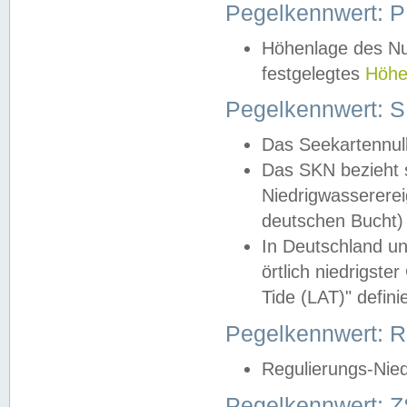
Pegelkennwert: 
Höhenlage des Nul
festgelegtes
Höhe
Pegelkennwert: 
Das Seekartennull
Das SKN bezieht s
Niedrigwassererei
deutschen Bucht) 
In Deutschland un
örtlich niedrigst
Tide (LAT)" definie
Pegelkennwert:
Regulierungs-Nie
Pegelkennwert: Z