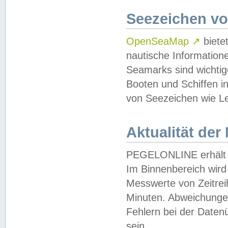
Seezeichen v
OpenSeaMap
↗
biete
nautische Information
Seamarks sind wichtig
Booten und Schiffen i
von Seezeichen wie Le
Aktualität der
PEGELONLINE erhält u
Im Binnenbereich wird 
Messwerte von Zeitreih
Minuten. Abweichungen
Fehlern bei der Daten
sein.