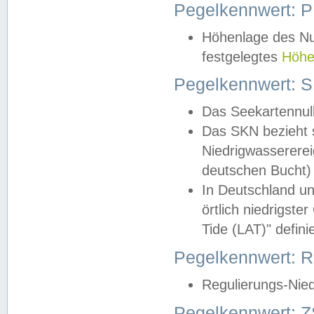
Pegelkennwert: 
Höhenlage des Nul
festgelegtes
Höhe
Pegelkennwert: 
Das Seekartennull
Das SKN bezieht s
Niedrigwassererei
deutschen Bucht) 
In Deutschland un
örtlich niedrigst
Tide (LAT)" definie
Pegelkennwert:
Regulierungs-Nie
Pegelkennwert: Z