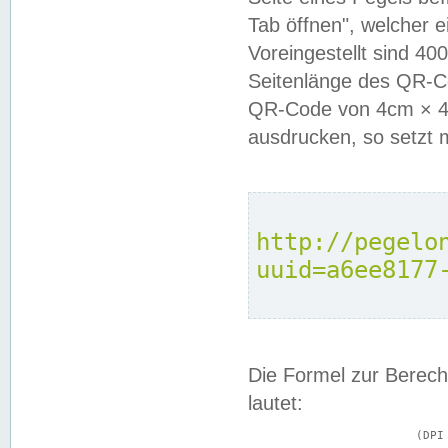
Tab öffnen", welcher 
Voreingestellt sind 4
Seitenlänge des QR-C
QR-Code von 4cm × 4c
ausdrucken, so setzt 
http://pegelo
uuid=a6ee8177
Die Formel zur Berech
lautet:
			(DPI × Druckkantenlänge in cm) ÷ 2,54 = Kantenlänge in Pixel
