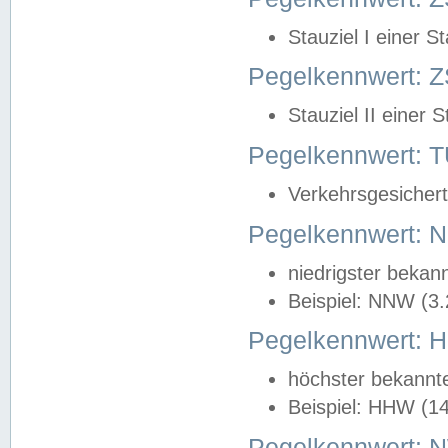
Stauziel I einer S
Pegelkennwert: Z
Stauziel II einer 
Pegelkennwert:
Verkehrsgesichert
Pegelkennwert:
niedrigster bekan
Beispiel: NNW (3
Pegelkennwert:
höchster bekannt
Beispiel: HHW (1
Pegelkennwert: 