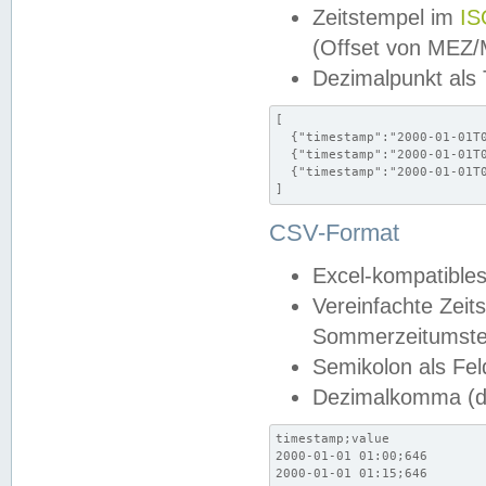
Zeitstempel im
IS
(Offset von MEZ
Dezimalpunkt als
[

  {"timestamp":"2000-01-01T0
  {"timestamp":"2000-01-01T0
  {"timestamp":"2000-01-01T0
]
CSV-Format
Excel-kompatibles
Vereinfachte Zeit
Sommerzeitumstel
Semikolon als Fel
Dezimalkomma (de
timestamp;value

2000-01-01 01:00;646

2000-01-01 01:15;646
