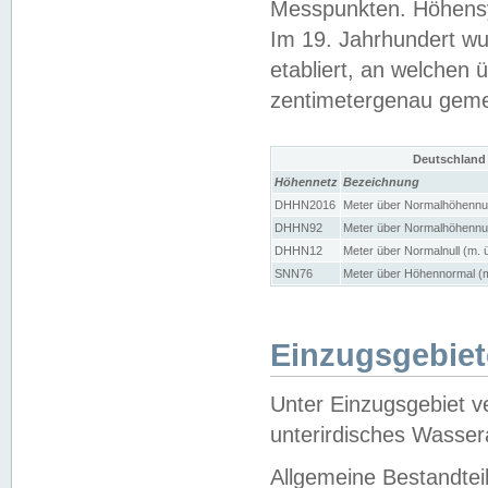
Messpunkten. Höhensy
Im 19. Jahrhundert wu
etabliert, an welchen 
zentimetergenau gem
Deutschland
Höhennetz
Bezeichnung
DHHN2016
Meter über Normalhöhennul
DHHN92
Meter über Normalhöhennul
DHHN12
Meter über Normalnull (m. 
SNN76
Meter über Höhennormal (m
Einzugsgebiet
Unter Einzugsgebiet v
unterirdisches Wasser
Allgemeine Bestandtei