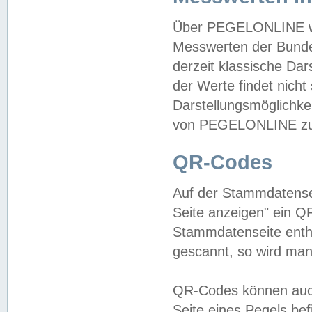
Über PEGELONLINE wer
Messwerten der Bundes
derzeit klassische Da
der Werte findet nicht 
Darstellungsmöglichkei
von PEGELONLINE zu 
QR-Codes
Auf der Stammdatensei
Seite anzeigen" ein Q
Stammdatenseite enthä
gescannt, so wird man
QR-Codes können auc
Seite eines Pegels be