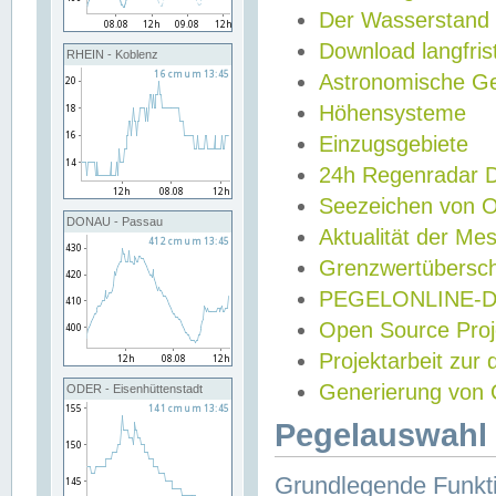
Der Wasserstand
Download langfris
RHEIN - Koblenz
Astronomische Gez
Höhensysteme
Einzugsgebiete
24h Regenradar
Seezeichen von 
DONAU - Passau
Aktualität der Me
Grenzwertübersch
PEGELONLINE-Di
Open Source Projek
Projektarbeit zur
Generierung von 
ODER - Eisenhüttenstadt
Pegelauswahl 
Grundlegende Funkti