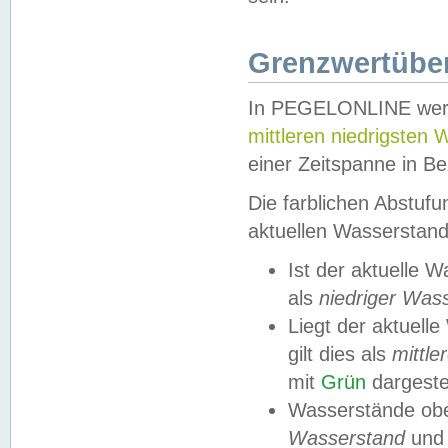
Grenzwertüber
In PEGELONLINE werde
mittleren niedrigsten
einer Zeitspanne in Be
Die farblichen Abstuf
aktuellen Wasserstand
Ist der aktuelle 
als
niedriger Was
Liegt der aktue
gilt dies als
mittle
mit
Grün
dargestel
Wasserstände obe
Wasserstand
und