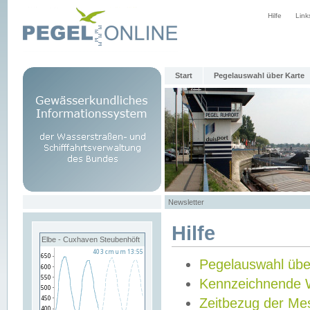
Hilfe
Link
Start
Pegelauswahl über Karte
Newsletter
Hilfe
Elbe - Cuxhaven Steubenhöft
Pegelauswahl übe
Kennzeichnende 
Zeitbezug der Me