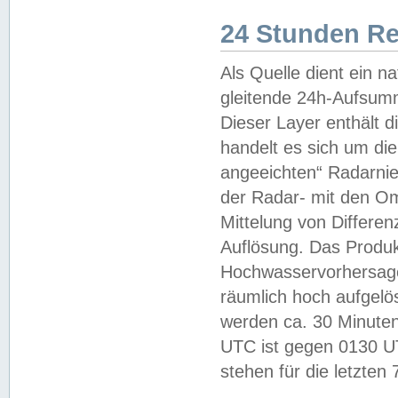
24 Stunden R
Als Quelle dient ein n
gleitende 24h-Aufsum
Dieser Layer enthält
handelt es sich um di
angeeichten“ Radarnie
der Radar- mit den O
Mittelung von Differe
Auflösung. Das Produk
Hochwasservorhersagez
räumlich hoch aufgelö
werden ca. 30 Minuten
UTC ist gegen 0130 UTC
stehen für die letzten