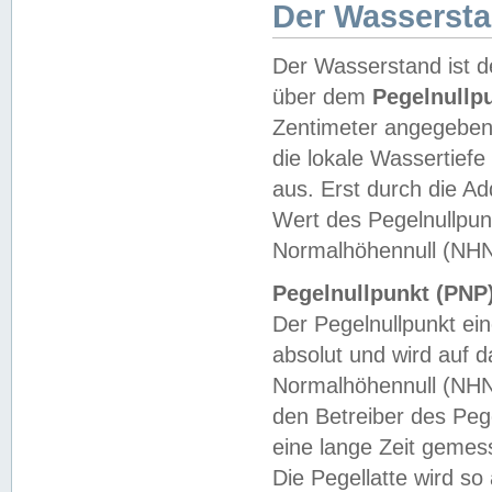
Der Wasserst
Der Wasserstand ist d
über dem
Pegelnullp
Zentimeter angegeben
die lokale Wassertie
aus. Erst durch die A
Wert des Pegelnullpun
Normalhöhennull (NHN
Pegelnullpunkt (PNP)
Der Pegelnullpunkt ei
absolut und wird auf
Normalhöhennull (NHN
den Betreiber des Pege
eine lange Zeit geme
Die Pegellatte wird s