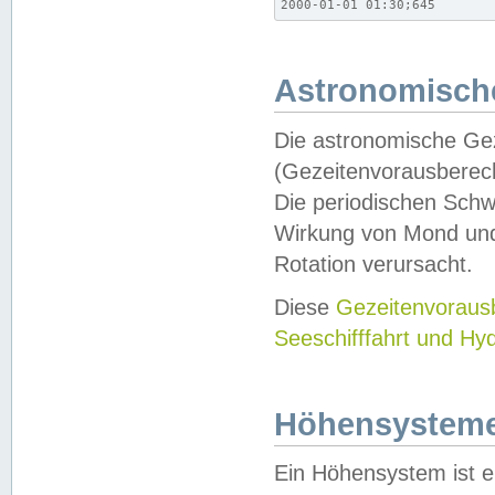
2000-01-01 01:30;645
Astronomische
Die astronomische Gez
(Gezeitenvorausberec
Die periodischen Schw
Wirkung von Mond und
Rotation verursacht.
Diese
Gezeitenvorau
Seeschifffahrt und Hy
Höhensystem
Ein Höhensystem ist e