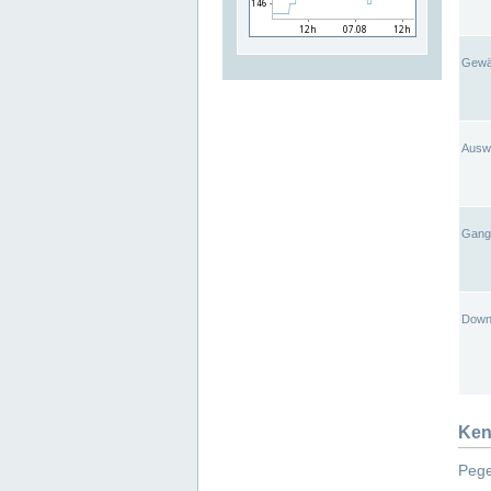
Gewä
Ausw
Gangl
Down
Ken
Pege