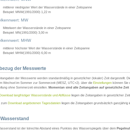
mittlerer niedrigster Wert der Wasserstände in einer Zeitspanne
Beispiel: MNW(1991/2000) 1,22 m
lkennwert: MW
Mittelwert der Wasserstände in einer Zeitspanne
Beispiel: MN(1991/2000) 3,00 m
elkennwert: MHW
mittlerer höchster Wert der Wasserstände in einer Zeitspanne
Beispiel: MHW(1991/2000) 6,00 m
tbezug der Messwerte
itangaben der Messwerte werden standardmäßig in gesetzlicher (lokaler) Zeit dargestellt. D
em Wechsel im Sommer zur Sommerzeit (MESZ, UTC+2). über die
Einstellungen
können Sie d
ellung ohne Sommerzeit einstellen.
Momentan sind alle Zeitangaben auf gesetzliche Zeit e
Download langfristiger Wasserstände und Abflüsse
liegen die Zeitangaben in gesetzlicher Zeit
n zum
Download angebotenen Tagesdateien
liegen die Zeitangaben grundsätzlich ganzjährig in
 Wasserstand
asserstand ist der lotrechte Abstand eines Punktes des Wasserspiegels über dem
Pegelnul