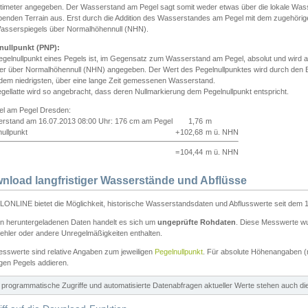
ntimeter angegeben. Der Wasserstand am Pegel sagt somit weder etwas über die lokale Wa
enden Terrain aus. Erst durch die Addition des Wasserstandes am Pegel mit dem zugehörig
asserspiegels über Normalhöhennull (NHN).
nullpunkt (PNP):
egelnullpunkt eines Pegels ist, im Gegensatz zum Wasserstand am Pegel, absolut und wir
ter über Normalhöhennull (NHN) angegeben. Der Wert des Pegelnullpunktes wird durch den Bet
 dem niedrigsten, über eine lange Zeit gemessenen Wasserstand.
gellatte wird so angebracht, dass deren Nullmarkierung dem Pegelnullpunkt entspricht.
iel am Pegel Dresden:
rstand am 16.07.2013 08:00 Uhr: 176 cm am Pegel
1,76
m
ullpunkt
+
102,68
m ü. NHN
=
104,44
m ü. NHN
nload langfristiger Wasserstände und Abflüsse
ONLINE bietet die Möglichkeit, historische Wasserstandsdaten und Abflusswerte seit dem 1
en heruntergeladenen Daten handelt es sich um
ungeprüfte Rohdaten
. Diese Messwerte wur
ehler oder andere Unregelmäßigkeiten enthalten.
esswerte sind relative Angaben zum jeweiligen
Pegelnullpunkt
. Für absolute Höhenangaben 
igen Pegels addieren.
ür programmatische Zugriffe und automatisierte Datenabfragen aktueller Werte stehen auch d