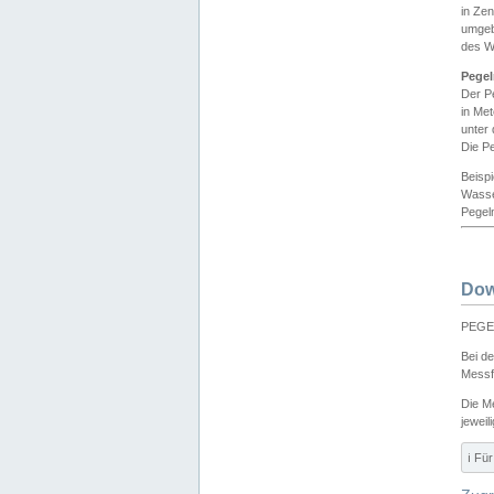
in Ze
umgeb
des W
Pegel
Der P
in Me
unter
Die Pe
Beisp
Wasse
Pegeln
Dow
PEGEL
Bei d
Messf
Die M
jeweil
ℹ️ F