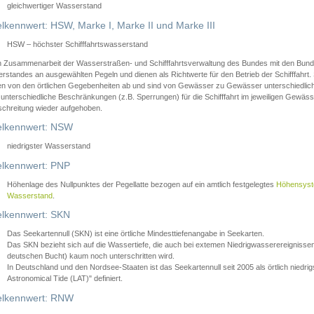
gleichwertiger Wasserstand
lkennwert: HSW, Marke I, Marke II und Marke III
HSW – höchster Schifffahrtswasserstand
in Zusammenarbeit der Wasserstraßen- und Schifffahrtsverwaltung des Bundes mit den Bund
standes an ausgewählten Pegeln und dienen als Richtwerte für den Betrieb der Schifffahrt. 
n von den örtlichen Gegebenheiten ab und sind von Gewässer zu Gewässer unterschiedlich
 unterschiedliche Beschränkungen (z.B. Sperrungen) für die Schifffahrt im jeweiligen Gewäss
schreitung wieder aufgehoben.
lkennwert: NSW
niedrigster Wasserstand
lkennwert: PNP
Höhenlage des Nullpunktes der Pegellatte bezogen auf ein amtlich festgelegtes
Höhensys
Wasserstand
.
lkennwert: SKN
Das Seekartennull (SKN) ist eine örtliche Mindesttiefenangabe in Seekarten.
Das SKN bezieht sich auf die Wassertiefe, die auch bei extemen Niedrigwasserereignissen
deutschen Bucht) kaum noch unterschritten wird.
In Deutschland und den Nordsee-Staaten ist das Seekartennull seit 2005 als örtlich nie
Astronomical Tide (LAT)" definiert.
lkennwert: RNW