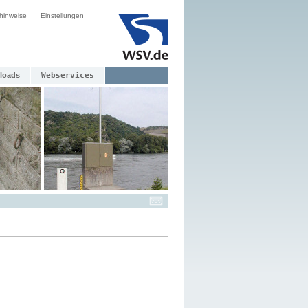
hinweise
Einstellungen
loads
Webservices