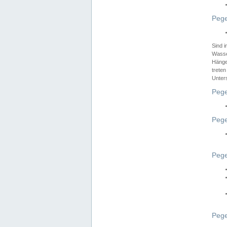
Pege
Sind 
Wasser
Hänge
treten
Unter
Pege
Pege
Pege
Pege