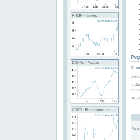
RHEIN - Koblenz
Peg
DONAU - Passau
Grund
über 
Ist Ja
ersche
Die Ze
ODER - Eisenhüttenstadt
Para