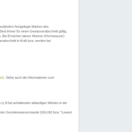
esländern festgelegte Marken des
Sind immer für einen Gewässerabschnitt gültig.
. Bei Erreichen dieser Marken (Hochwasser)
erabschnitt in Kraft bzw. werden bei
tem
. Siehe auch die Informationen zum
 (z.B bei anhaltenden ablandigen Winden in der
drigster Gezeitenwasserstande (NGzW) bzw. "Lowest