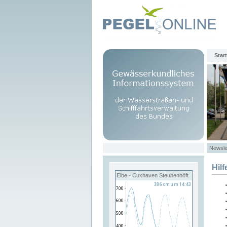
Start
Newsle
Hilf
Elbe - Cuxhaven Steubenhöft