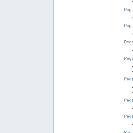
Pege
Pege
Peg
Pege
Pege
Pege
Pege
Peg