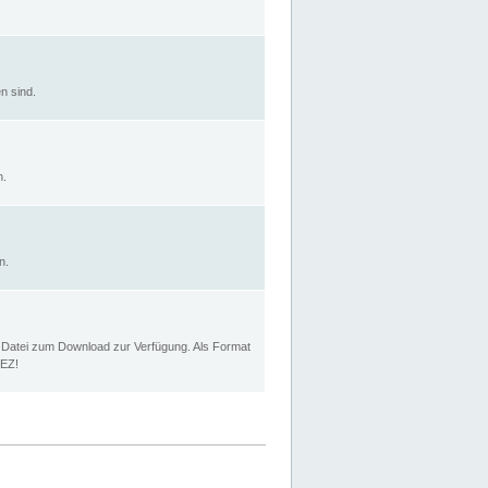
n sind.
n.
n.
p Datei zum Download zur Verfügung. Als Format
MEZ!