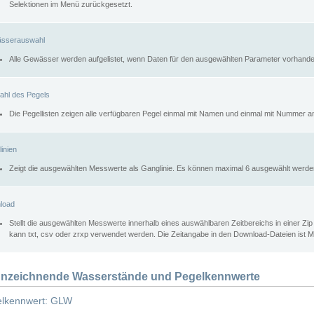
Selektionen im Menü zurückgesetzt.
sserauswahl
Alle Gewässer werden aufgelistet, wenn Daten für den ausgewählten Parameter vorhande
ahl des Pegels
Die Pegellisten zeigen alle verfügbaren Pegel einmal mit Namen und einmal mit Nummer a
inien
Zeigt die ausgewählten Messwerte als Ganglinie. Es können maximal 6 ausgewählt werde
load
Stellt die ausgewählten Messwerte innerhalb eines auswählbaren Zeitbereichs in einer Zi
kann txt, csv oder zrxp verwendet werden. Die Zeitangabe in den Download-Dateien ist 
nzeichnende Wasserstände und Pegelkennwerte
lkennwert: GLW