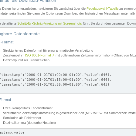
iff auf die Download-Funktion
e Daten herunterzuladen, navigieren Sie zunächst über die
Pegelauswahl-Tabelle
zu einem ge
datenseite finden Sie dann die Option zum Download der historischen Messdaten unterhalb
ne detaillierte
Schritt-für-Schritt-Anleitung mit Screenshots
führt Sie durch den gesamten Down
ügbare Datenformate
-Format
Strukturiertes Datenformat für programmatische Verarbeitung
Zeitstempel im
ISO 8601-Format
↗
mit vollständigen Zeitzoneninformation (Offset von 
Dezimalpunkt als Trennzeichen
"timestamp":"2000-01-01T01:00:00+01:00","value":646},

"timestamp":"2000-01-01T01:15:00+01:00","value":646},

"timestamp":"2000-01-01T01:30:00+01:00","value":645}

Format
Excel-kompatibles Tabellenformat
Vereinfachte Zeitstempeldarstellung in gesetzlicher Zeit (MEZ/MESZ mit Sommerzeitumstel
Semikolon als Feldtrenner
Dezimalkomma (deutsche Notation)
estamp;value
