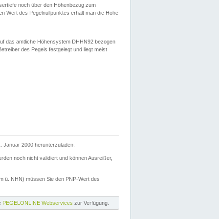
ssertiefe noch über den Höhenbezug zum
en Wert des Pegelnullpunktes erhält man die Höhe
d auf das amtliche Höhensystem DHHN92 bezogen
reiber des Pegels festgelegt und liegt meist
. Januar 2000 herunterzuladen.
den noch nicht validiert und können Ausreißer,
(m ü. NHN) müssen Sie den PNP-Wert des
ie
PEGELONLINE Webservices
zur Verfügung.