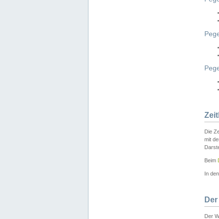
Pege
Peg
Zei
Die Ze
mit d
Darst
Beim
In de
Der
Der W