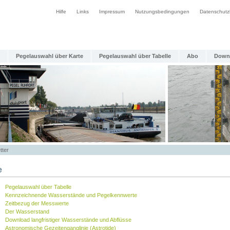
Hilfe
Links
Impressum
Nutzungsbedingungen
Datenschutz
Pegelauswahl über Karte
Pegelauswahl über Tabelle
Abo
Down
tter
e
Pegelauswahl über Tabelle
Kennzeichnende Wasserstände und Pegelkennwerte
Zeitbezug der Messwerte
Der Wasserstand
Download langfristiger Wasserstände und Abflüsse
Astronomische Gezeitenganglinie (Astrotide)