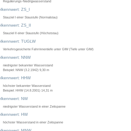
Regulierungs-Niedrigwasserstand
lkennwert: ZS_I
Stauziel I einer Staustufe (Normalstau)
lkennwert: ZS_II
Stauziel II einer Staustufe (Höchststau)
elkennwert: TUGLW
Verkehrsgesicherte Fahrrinnentiefe unter GlW (Tiefe unter GlW)
lkennwert: NNW
niedrigster bekannter Wasserstand
Beispiel: NNW (3.2.1942) 9,30 m
lkennwert: HHW
höchster bekannter Wasserstand
Beispiel: HHW (14.8.2001) 14,31 m
lkennwert: NW
niedrigster Wasserstand in einer Zeitspanne
lkennwert: HW
höchster Wasserstand in einer Zeitspanne
elkennwert: MNW