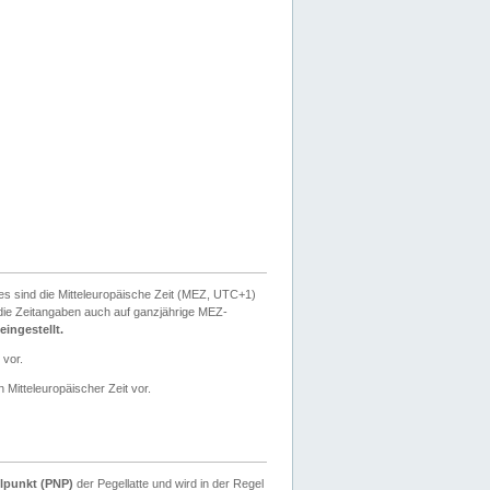
ies sind die Mitteleuropäische Zeit (MEZ, UTC+1)
ie Zeitangaben auch auf ganzjährige MEZ-
ingestellt.
 vor.
 Mitteleuropäischer Zeit vor.
lpunkt (PNP)
der Pegellatte und wird in der Regel