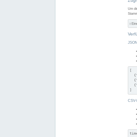
Zugr
Um di
Stamm
ℹ️ Ei
Verf
JSON
[

  {
  {
  {
]
CSV-
tim