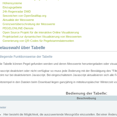
Höhensysteme
Einzugsgebiete
24h Regenradar DWD
Seezeichen von OpenSeaMap.org
Aktualität der Messwerte
Grenzwertüberschreitung der Messwerte
PEGELONLINE-Dienste
Open Source Projekt für die interaktive Online Visualisierung
Projektarbeit zur dynamischen Visualisierung von Messwerten
Generierung von QR-Codes für Pegelstammdatenseiten
elauswahl über Tabelle
legende Funktionsweise der Tabelle
die Tabelle können Pegel gefunden werden und deren Messwerte heruntergeladen oder visuali
vascript deaktiviert oder nicht verfügbar so muss jede Änderung mit der Bestätigung des "Filt
int nur bei deaktiviertem Javascript. Bei eingeschaltetem Javascript aktualisieren sich alle 
itstempel in den Dateien beim Download liegen ganzjährig in mitteleuropäischer Winterzeit vo
Bedienung der Tabelle:
Beschreibung
meter
Hier besteht die Möglichkeit, die auszuwertende Messgröße einzustellen. Bei einer Ände