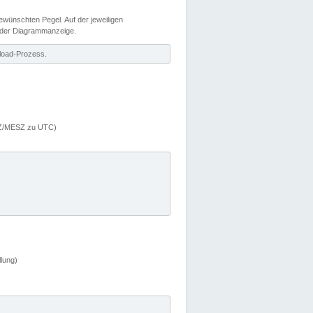
wünschten Pegel. Auf der jeweiligen
 der Diagrammanzeige.
load-Prozess.
MEZ/MESZ zu UTC)
lung)