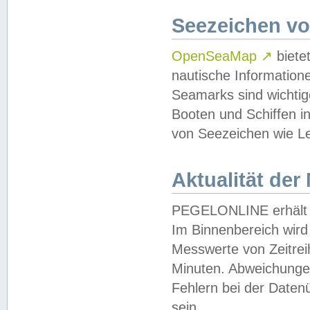
Seezeichen v
OpenSeaMap
↗
biete
nautische Information
Seamarks sind wichtig
Booten und Schiffen i
von Seezeichen wie Le
Aktualität der
PEGELONLINE erhält u
Im Binnenbereich wird 
Messwerte von Zeitreih
Minuten. Abweichungen
Fehlern bei der Daten
sein.