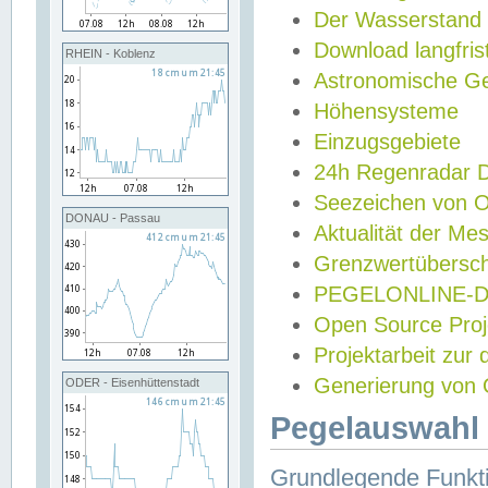
Der Wasserstand
Download langfris
RHEIN - Koblenz
Astronomische Gez
Höhensysteme
Einzugsgebiete
24h Regenradar
Seezeichen von 
DONAU - Passau
Aktualität der Me
Grenzwertübersch
PEGELONLINE-Di
Open Source Projek
Projektarbeit zur
Generierung von 
ODER - Eisenhüttenstadt
Pegelauswahl 
Grundlegende Funkti