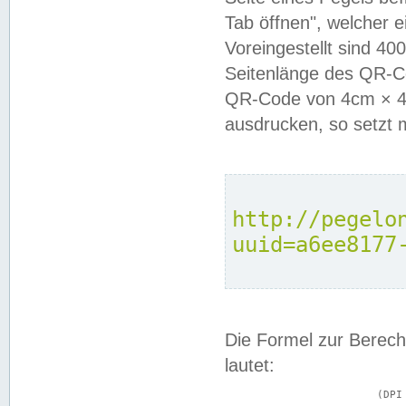
Tab öffnen", welcher 
Voreingestellt sind 4
Seitenlänge des QR-C
QR-Code von 4cm × 4c
ausdrucken, so setzt 
http://pegelo
uuid=a6ee8177
Die Formel zur Berech
lautet:
			(DPI × Druckkantenlänge in cm) ÷ 2,54 = Kantenlänge in Pixel
