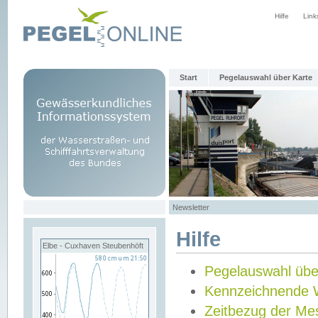
Hilfe
Link
Start
Pegelauswahl über Karte
Newsletter
Hilfe
Elbe - Cuxhaven Steubenhöft
Pegelauswahl übe
Kennzeichnende 
Zeitbezug der Me