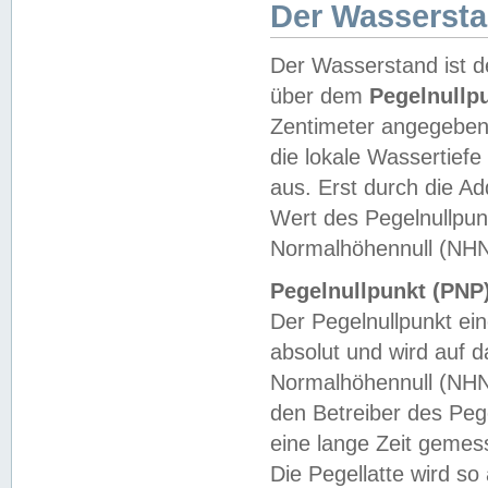
Der Wasserst
Der Wasserstand ist d
über dem
Pegelnullp
Zentimeter angegeben
die lokale Wassertie
aus. Erst durch die A
Wert des Pegelnullpun
Normalhöhennull (NHN
Pegelnullpunkt (PNP)
Der Pegelnullpunkt ei
absolut und wird auf
Normalhöhennull (NHN
den Betreiber des Pege
eine lange Zeit geme
Die Pegellatte wird s