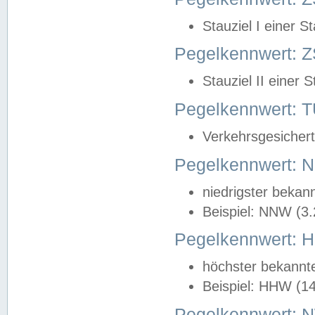
Stauziel I einer S
Pegelkennwert: Z
Stauziel II einer 
Pegelkennwert:
Verkehrsgesichert
Pegelkennwert:
niedrigster bekan
Beispiel: NNW (3
Pegelkennwert:
höchster bekannt
Beispiel: HHW (1
Pegelkennwert: 