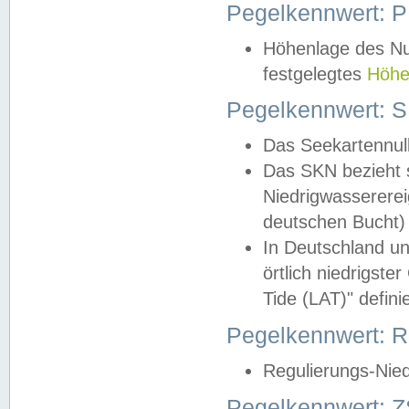
Pegelkennwert: 
Höhenlage des Nul
festgelegtes
Höhe
Pegelkennwert: 
Das Seekartennull
Das SKN bezieht s
Niedrigwassererei
deutschen Bucht) 
In Deutschland un
örtlich niedrigst
Tide (LAT)" definie
Pegelkennwert:
Regulierungs-Nie
Pegelkennwert: Z