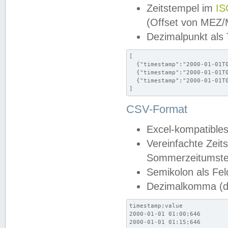
Zeitstempel im
IS
(Offset von MEZ
Dezimalpunkt als
[

  {"timestamp":"2000-01-01T0
  {"timestamp":"2000-01-01T0
  {"timestamp":"2000-01-01T0
]
CSV-Format
Excel-kompatibles
Vereinfachte Zeit
Sommerzeitumstel
Semikolon als Fel
Dezimalkomma (de
timestamp;value

2000-01-01 01:00;646

2000-01-01 01:15;646
