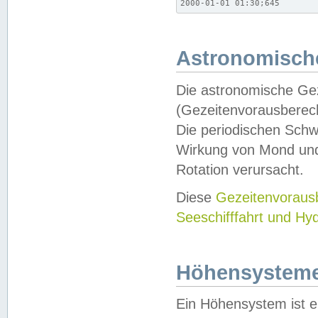
2000-01-01 01:30;645
Astronomische
Die astronomische Gez
(Gezeitenvorausberec
Die periodischen Schw
Wirkung von Mond und
Rotation verursacht.
Diese
Gezeitenvorau
Seeschifffahrt und Hy
Höhensystem
Ein Höhensystem ist e