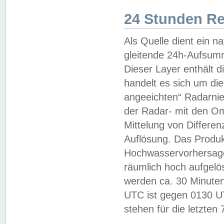
24 Stunden R
Als Quelle dient ein n
gleitende 24h-Aufsum
Dieser Layer enthält
handelt es sich um di
angeeichten“ Radarnie
der Radar- mit den O
Mittelung von Differe
Auflösung. Das Produk
Hochwasservorhersagez
räumlich hoch aufgelö
werden ca. 30 Minuten
UTC ist gegen 0130 UTC
stehen für die letzten