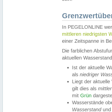
Grenzwertüber
In PEGELONLINE werde
mittleren niedrigsten
einer Zeitspanne in Be
Die farblichen Abstuf
aktuellen Wasserstand
Ist der aktuelle 
als
niedriger Was
Liegt der aktue
gilt dies als
mittle
mit
Grün
dargestel
Wasserstände obe
Wasserstand
und