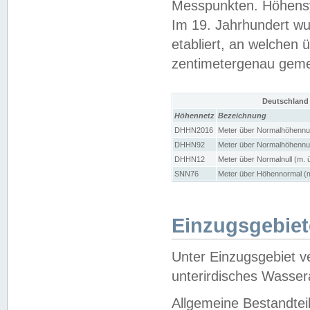
Messpunkten. Höhensy
Im 19. Jahrhundert wu
etabliert, an welchen 
zentimetergenau gem
Deutschland
Höhennetz
Bezeichnung
DHHN2016
Meter über Normalhöhennul
DHHN92
Meter über Normalhöhennul
DHHN12
Meter über Normalnull (m. 
SNN76
Meter über Höhennormal (m
Einzugsgebiet
Unter Einzugsgebiet v
unterirdisches Wasser
Allgemeine Bestandtei