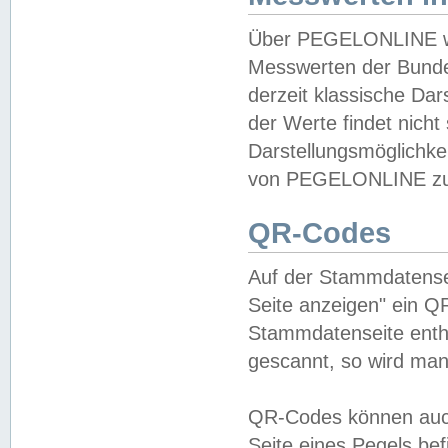
Über PEGELONLINE wer
Messwerten der Bundes
derzeit klassische Da
der Werte findet nicht 
Darstellungsmöglichkei
von PEGELONLINE zu 
QR-Codes
Auf der Stammdatensei
Seite anzeigen" ein Q
Stammdatenseite enthä
gescannt, so wird man
QR-Codes können auc
Seite eines Pegels be