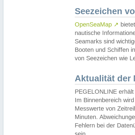
Seezeichen v
OpenSeaMap
↗
biete
nautische Information
Seamarks sind wichtig
Booten und Schiffen i
von Seezeichen wie Le
Aktualität der
PEGELONLINE erhält u
Im Binnenbereich wird 
Messwerte von Zeitreih
Minuten. Abweichungen
Fehlern bei der Daten
sein.