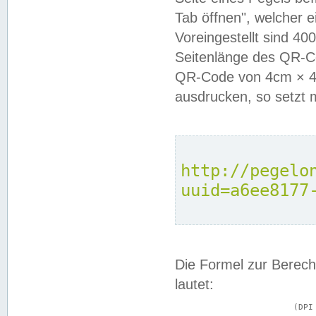
Tab öffnen", welcher 
Voreingestellt sind 4
Seitenlänge des QR-C
QR-Code von 4cm × 4c
ausdrucken, so setzt 
http://pegelo
uuid=a6ee8177
Die Formel zur Berech
lautet:
			(DPI × Druckkantenlänge in cm) ÷ 2,54 = Kantenlänge in Pixel
