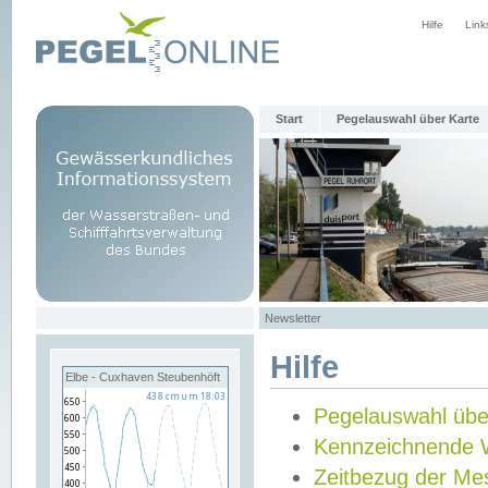
Hilfe
Link
Start
Pegelauswahl über Karte
Newsletter
Hilfe
Elbe - Cuxhaven Steubenhöft
Pegelauswahl übe
Kennzeichnende 
Zeitbezug der Me