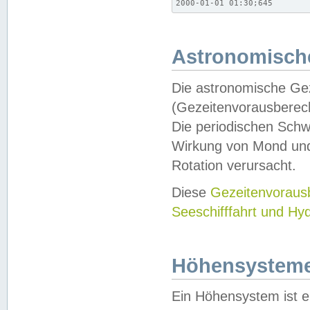
2000-01-01 01:30;645
Astronomische
Die astronomische Gez
(Gezeitenvorausberec
Die periodischen Schw
Wirkung von Mond und
Rotation verursacht.
Diese
Gezeitenvorau
Seeschifffahrt und Hy
Höhensystem
Ein Höhensystem ist e