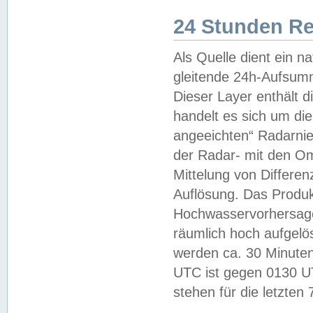
24 Stunden R
Als Quelle dient ein n
gleitende 24h-Aufsum
Dieser Layer enthält
handelt es sich um di
angeeichten“ Radarnie
der Radar- mit den O
Mittelung von Differe
Auflösung. Das Produk
Hochwasservorhersagez
räumlich hoch aufgelö
werden ca. 30 Minuten
UTC ist gegen 0130 UTC
stehen für die letzten