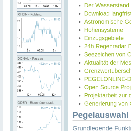
Der Wasserstand
Download langfris
RHEIN - Koblenz
Astronomische Gez
Höhensysteme
Einzugsgebiete
24h Regenradar
Seezeichen von 
DONAU - Passau
Aktualität der Me
Grenzwertübersch
PEGELONLINE-Di
Open Source Projek
Projektarbeit zur
Generierung von 
ODER - Eisenhüttenstadt
Pegelauswahl 
Grundlegende Funkti