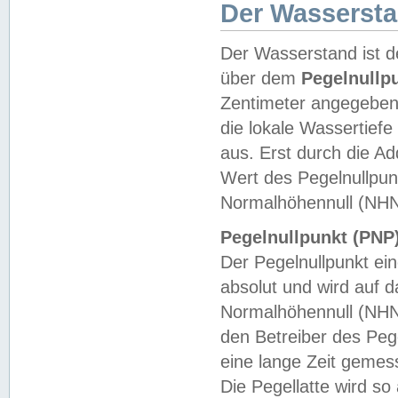
Der Wasserst
Der Wasserstand ist d
über dem
Pegelnullp
Zentimeter angegeben
die lokale Wassertie
aus. Erst durch die A
Wert des Pegelnullpun
Normalhöhennull (NHN
Pegelnullpunkt (PNP)
Der Pegelnullpunkt ei
absolut und wird auf
Normalhöhennull (NHN
den Betreiber des Pege
eine lange Zeit geme
Die Pegellatte wird s