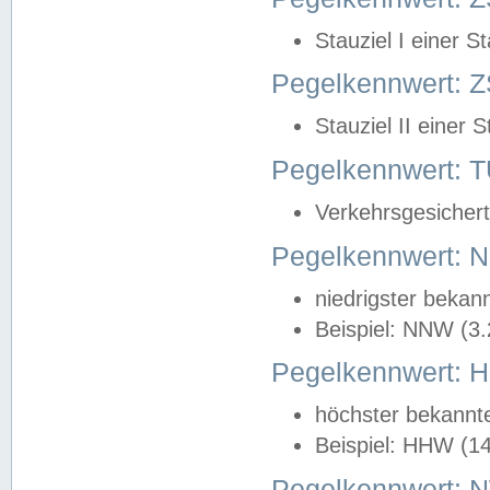
Stauziel I einer S
Pegelkennwert: Z
Stauziel II einer 
Pegelkennwert:
Verkehrsgesichert
Pegelkennwert:
niedrigster bekan
Beispiel: NNW (3
Pegelkennwert:
höchster bekannt
Beispiel: HHW (1
Pegelkennwert: 