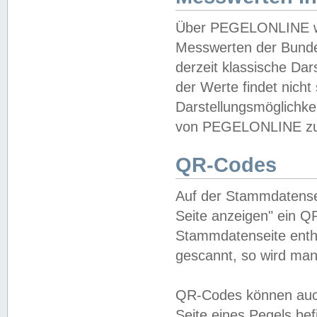
Über PEGELONLINE wer
Messwerten der Bundes
derzeit klassische Da
der Werte findet nicht 
Darstellungsmöglichkei
von PEGELONLINE zu 
QR-Codes
Auf der Stammdatensei
Seite anzeigen" ein Q
Stammdatenseite enthä
gescannt, so wird man
QR-Codes können auc
Seite eines Pegels be