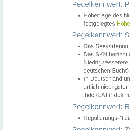
Pegelkennwert: 
Höhenlage des Nul
festgelegtes
Höhe
Pegelkennwert: 
Das Seekartennull
Das SKN bezieht s
Niedrigwassererei
deutschen Bucht) 
In Deutschland un
örtlich niedrigst
Tide (LAT)" definie
Pegelkennwert:
Regulierungs-Nie
Pegelkennwert: Z