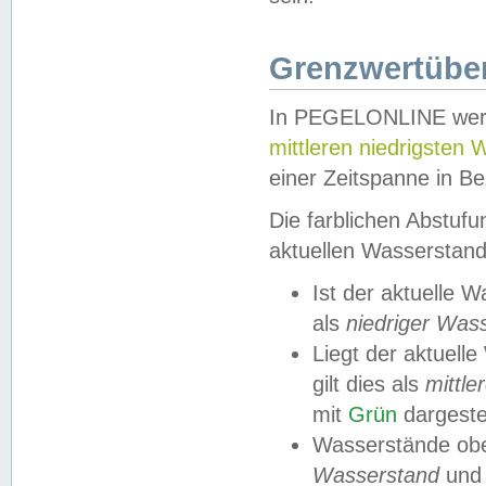
Grenzwertüber
In PEGELONLINE werde
mittleren niedrigsten
einer Zeitspanne in Be
Die farblichen Abstuf
aktuellen Wasserstand
Ist der aktuelle 
als
niedriger Was
Liegt der aktue
gilt dies als
mittle
mit
Grün
dargestel
Wasserstände obe
Wasserstand
und