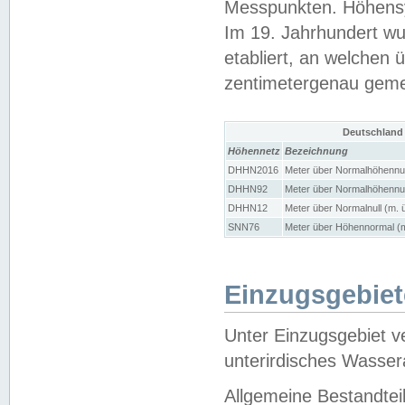
Messpunkten. Höhensy
Im 19. Jahrhundert wu
etabliert, an welchen 
zentimetergenau gem
Deutschland
Höhennetz
Bezeichnung
DHHN2016
Meter über Normalhöhennul
DHHN92
Meter über Normalhöhennul
DHHN12
Meter über Normalnull (m. 
SNN76
Meter über Höhennormal (m
Einzugsgebiet
Unter Einzugsgebiet v
unterirdisches Wasser
Allgemeine Bestandtei