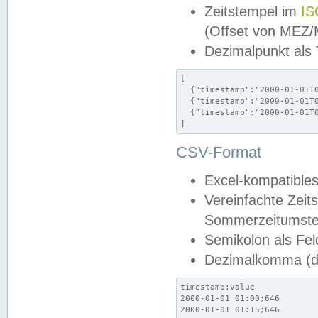
Zeitstempel im
IS
(Offset von MEZ
Dezimalpunkt als
[

  {"timestamp":"2000-01-01T0
  {"timestamp":"2000-01-01T0
  {"timestamp":"2000-01-01T0
]
CSV-Format
Excel-kompatibles
Vereinfachte Zeit
Sommerzeitumstel
Semikolon als Fel
Dezimalkomma (de
timestamp;value

2000-01-01 01:00;646

2000-01-01 01:15;646
