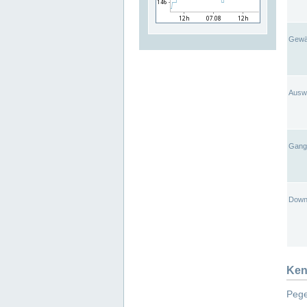
Gewä
Ausw
Gangl
Down
Ken
Pege