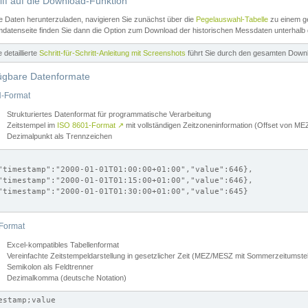
iff auf die Download-Funktion
e Daten herunterzuladen, navigieren Sie zunächst über die
Pegelauswahl-Tabelle
zu einem ge
datenseite finden Sie dann die Option zum Download der historischen Messdaten unterhalb
ne detaillierte
Schritt-für-Schritt-Anleitung mit Screenshots
führt Sie durch den gesamten Down
ügbare Datenformate
-Format
Strukturiertes Datenformat für programmatische Verarbeitung
Zeitstempel im
ISO 8601-Format
↗
mit vollständigen Zeitzoneninformation (Offset von 
Dezimalpunkt als Trennzeichen
"timestamp":"2000-01-01T01:00:00+01:00","value":646},

"timestamp":"2000-01-01T01:15:00+01:00","value":646},

"timestamp":"2000-01-01T01:30:00+01:00","value":645}

Format
Excel-kompatibles Tabellenformat
Vereinfachte Zeitstempeldarstellung in gesetzlicher Zeit (MEZ/MESZ mit Sommerzeitumstel
Semikolon als Feldtrenner
Dezimalkomma (deutsche Notation)
estamp;value
