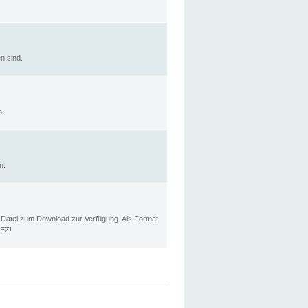
n sind.
n.
n.
p Datei zum Download zur Verfügung. Als Format
MEZ!