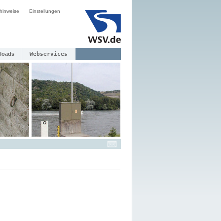
hinweise
Einstellungen
loads
Webservices