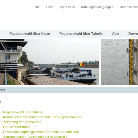
Hilfe
Links
Impressum
Nutzungsbedingungen
Datenschutz
Pegelauswahl über Karte
Pegelauswahl über Tabelle
Abo
Down
tter
e
Pegelauswahl über Tabelle
Kennzeichnende Wasserstände und Pegelkennwerte
Zeitbezug der Messwerte
Der Wasserstand
Download langfristiger Wasserstände und Abflüsse
Astronomische Gezeitenganglinie (Astrotide)