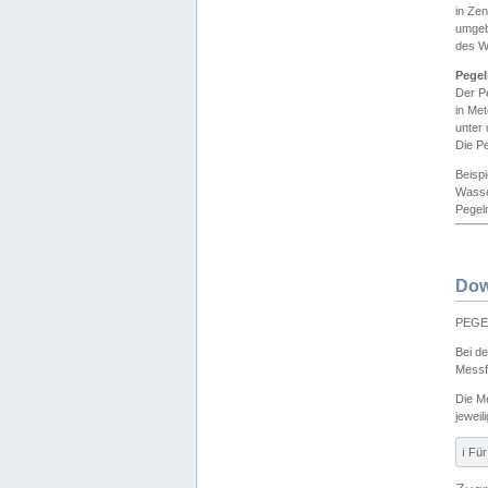
in Ze
umgeb
des W
Pegel
Der P
in Me
unter
Die Pe
Beisp
Wasse
Pegeln
Dow
PEGEL
Bei d
Messf
Die M
jeweil
ℹ️ F