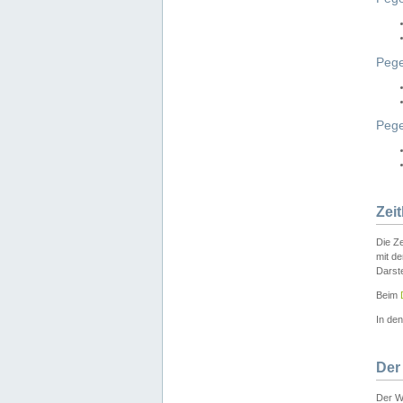
Pege
Peg
Zei
Die Ze
mit d
Darst
Beim
In de
Der
Der W