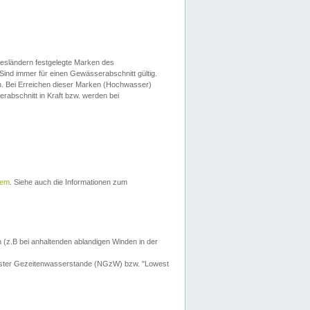
esländern festgelegte Marken des
Sind immer für einen Gewässerabschnitt gültig.
. Bei Erreichen dieser Marken (Hochwasser)
erabschnitt in Kraft bzw. werden bei
tem
. Siehe auch die Informationen zum
 (z.B bei anhaltenden ablandigen Winden in der
drigster Gezeitenwasserstande (NGzW) bzw. "Lowest