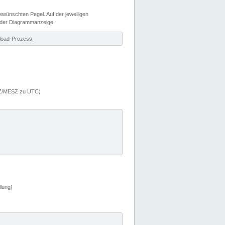
wünschten Pegel. Auf der jeweiligen
 der Diagrammanzeige.
load-Prozess.
MEZ/MESZ zu UTC)
lung)