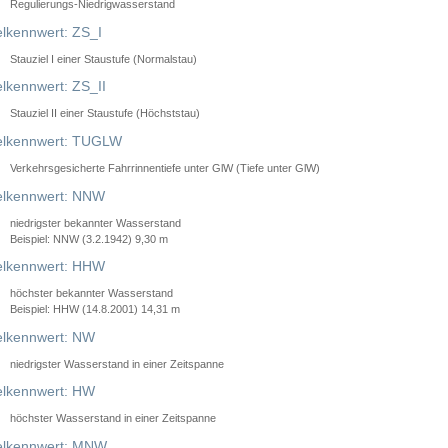
Regulierungs-Niedrigwasserstand
lkennwert: ZS_I
Stauziel I einer Staustufe (Normalstau)
lkennwert: ZS_II
Stauziel II einer Staustufe (Höchststau)
elkennwert: TUGLW
Verkehrsgesicherte Fahrrinnentiefe unter GlW (Tiefe unter GlW)
lkennwert: NNW
niedrigster bekannter Wasserstand
Beispiel: NNW (3.2.1942) 9,30 m
lkennwert: HHW
höchster bekannter Wasserstand
Beispiel: HHW (14.8.2001) 14,31 m
lkennwert: NW
niedrigster Wasserstand in einer Zeitspanne
lkennwert: HW
höchster Wasserstand in einer Zeitspanne
elkennwert: MNW