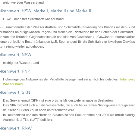
gleichwertiger Wasserstand
lkennwert: HSW, Marke I, Marke II und Marke III
HSW – höchster Schifffahrtswasserstand
in Zusammenarbeit der Wasserstraßen- und Schifffahrtsverwaltung des Bundes mit den Bund
standes an ausgewählten Pegeln und dienen als Richtwerte für den Betrieb der Schifffahrt. 
n von den örtlichen Gegebenheiten ab und sind von Gewässer zu Gewässer unterschiedlich
 unterschiedliche Beschränkungen (z.B. Sperrungen) für die Schifffahrt im jeweiligen Gewäss
schreitung wieder aufgehoben.
lkennwert: NSW
niedrigster Wasserstand
lkennwert: PNP
Höhenlage des Nullpunktes der Pegellatte bezogen auf ein amtlich festgelegtes
Höhensys
Wasserstand
.
lkennwert: SKN
Das Seekartennull (SKN) ist eine örtliche Mindesttiefenangabe in Seekarten.
Das SKN bezieht sich auf die Wassertiefe, die auch bei extemen Niedrigwasserereignissen
deutschen Bucht) kaum noch unterschritten wird.
In Deutschland und den Nordsee-Staaten ist das Seekartennull seit 2005 als örtlich nie
Astronomical Tide (LAT)" definiert.
lkennwert: RNW