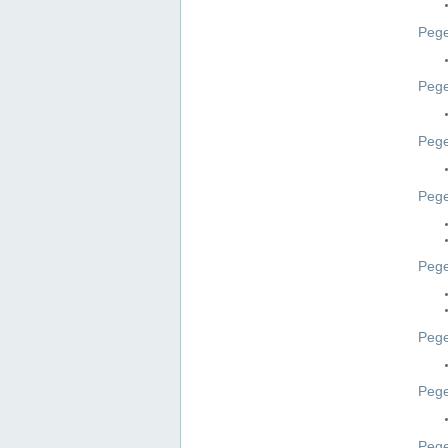
Pege
Pege
Peg
Pege
Pege
Pege
Pege
Peg