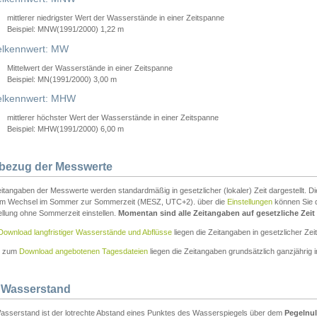
mittlerer niedrigster Wert der Wasserstände in einer Zeitspanne
Beispiel: MNW(1991/2000) 1,22 m
lkennwert: MW
Mittelwert der Wasserstände in einer Zeitspanne
Beispiel: MN(1991/2000) 3,00 m
elkennwert: MHW
mittlerer höchster Wert der Wasserstände in einer Zeitspanne
Beispiel: MHW(1991/2000) 6,00 m
tbezug der Messwerte
itangaben der Messwerte werden standardmäßig in gesetzlicher (lokaler) Zeit dargestellt. D
em Wechsel im Sommer zur Sommerzeit (MESZ, UTC+2). über die
Einstellungen
können Sie d
ellung ohne Sommerzeit einstellen.
Momentan sind alle Zeitangaben auf gesetzliche Zeit e
Download langfristiger Wasserstände und Abflüsse
liegen die Zeitangaben in gesetzlicher Zeit
n zum
Download angebotenen Tagesdateien
liegen die Zeitangaben grundsätzlich ganzjährig in
 Wasserstand
asserstand ist der lotrechte Abstand eines Punktes des Wasserspiegels über dem
Pegelnul