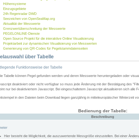
Höhensysteme
Einzugsgebiete
24h Regenradar DWD
Seezeichen von OpenSeaMap.org
Aktualität der Messwerte
Grenzwertüberschreitung der Messwerte
PEGELONLINE-Dienste
Open Source Projekt für die interaktive Online Visualisierung
Projektarbeit zur dynamischen Visualisierung von Messwerten
Generierung von QR-Codes für Pegelstammdatenseiten
elauswahl über Tabelle
legende Funktionsweise der Tabelle
die Tabelle können Pegel gefunden werden und deren Messwerte heruntergeladen oder visuali
vascript deaktiviert oder nicht verfügbar so muss jede Änderung mit der Bestätigung des "Filt
int nur bei deaktiviertem Javascript. Bei eingeschaltetem Javascript aktualisieren sich alle 
itstempel in den Dateien beim Download liegen ganzjährig in mitteleuropäischer Winterzeit vo
Bedienung der Tabelle:
Beschreibung
meter
Hier besteht die Möglichkeit, die auszuwertende Messgröße einzustellen. Bei einer Ände