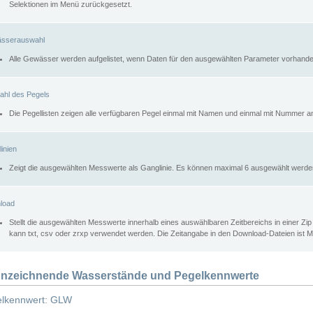
Selektionen im Menü zurückgesetzt.
sserauswahl
Alle Gewässer werden aufgelistet, wenn Daten für den ausgewählten Parameter vorhande
ahl des Pegels
Die Pegellisten zeigen alle verfügbaren Pegel einmal mit Namen und einmal mit Nummer a
inien
Zeigt die ausgewählten Messwerte als Ganglinie. Es können maximal 6 ausgewählt werde
load
Stellt die ausgewählten Messwerte innerhalb eines auswählbaren Zeitbereichs in einer Zi
kann txt, csv oder zrxp verwendet werden. Die Zeitangabe in den Download-Dateien ist 
nzeichnende Wasserstände und Pegelkennwerte
lkennwert: GLW