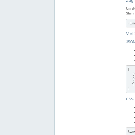
Zugr
Um di
Stamm
ℹ️ Ei
Verf
JSON
[

  {
  {
  {
]
CSV-
tim