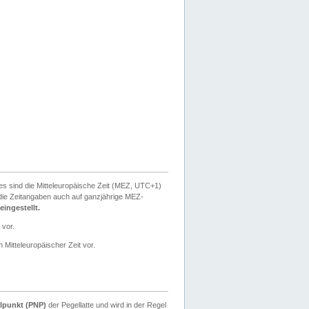
ies sind die Mitteleuropäische Zeit (MEZ, UTC+1)
ie Zeitangaben auch auf ganzjährige MEZ-
ingestellt.
 vor.
 Mitteleuropäischer Zeit vor.
lpunkt (PNP)
der Pegellatte und wird in der Regel