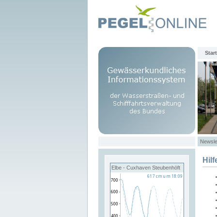
Start
Newsle
Hilf
Elbe - Cuxhaven Steubenhöft