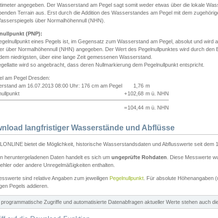
ntimeter angegeben. Der Wasserstand am Pegel sagt somit weder etwas über die lokale Wa
enden Terrain aus. Erst durch die Addition des Wasserstandes am Pegel mit dem zugehörig
asserspiegels über Normalhöhennull (NHN).
nullpunkt (PNP):
egelnullpunkt eines Pegels ist, im Gegensatz zum Wasserstand am Pegel, absolut und wir
ter über Normalhöhennull (NHN) angegeben. Der Wert des Pegelnullpunktes wird durch den Bet
 dem niedrigsten, über eine lange Zeit gemessenen Wasserstand.
gellatte wird so angebracht, dass deren Nullmarkierung dem Pegelnullpunkt entspricht.
iel am Pegel Dresden:
rstand am 16.07.2013 08:00 Uhr: 176 cm am Pegel
1,76
m
ullpunkt
+
102,68
m ü. NHN
=
104,44
m ü. NHN
nload langfristiger Wasserstände und Abflüsse
ONLINE bietet die Möglichkeit, historische Wasserstandsdaten und Abflusswerte seit dem 1
en heruntergeladenen Daten handelt es sich um
ungeprüfte Rohdaten
. Diese Messwerte wur
ehler oder andere Unregelmäßigkeiten enthalten.
esswerte sind relative Angaben zum jeweiligen
Pegelnullpunkt
. Für absolute Höhenangaben 
igen Pegels addieren.
ür programmatische Zugriffe und automatisierte Datenabfragen aktueller Werte stehen auch d