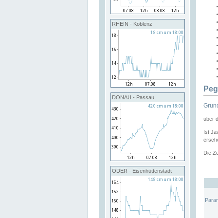
RHEIN - Koblenz
Peg
DONAU - Passau
Grund
über 
Ist Ja
ersche
Die Ze
ODER - Eisenhüttenstadt
Para