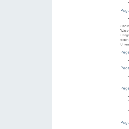
Pege
Sind 
Wasser
Hänge
treten
Unter
Pege
Pege
Pege
Pege