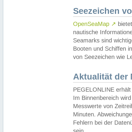
Seezeichen v
OpenSeaMap
↗
biete
nautische Information
Seamarks sind wichtig
Booten und Schiffen i
von Seezeichen wie Le
Aktualität der
PEGELONLINE erhält u
Im Binnenbereich wird 
Messwerte von Zeitreih
Minuten. Abweichungen
Fehlern bei der Daten
sein.