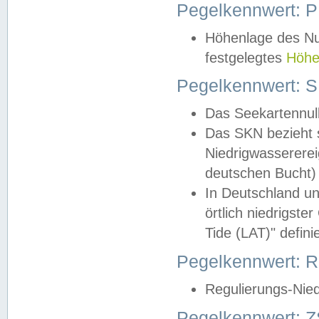
Pegelkennwert: 
Höhenlage des Nul
festgelegtes
Höhe
Pegelkennwert: 
Das Seekartennull
Das SKN bezieht s
Niedrigwassererei
deutschen Bucht) 
In Deutschland un
örtlich niedrigst
Tide (LAT)" definie
Pegelkennwert:
Regulierungs-Nie
Pegelkennwert: Z