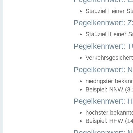
Stauziel I einer S
Pegelkennwert: Z
Stauziel II einer 
Pegelkennwert:
Verkehrsgesichert
Pegelkennwert:
niedrigster bekan
Beispiel: NNW (3
Pegelkennwert:
höchster bekannt
Beispiel: HHW (1
Pegelkennwert: 