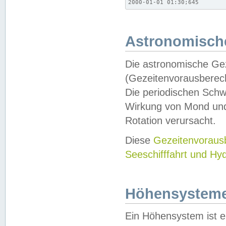
2000-01-01 01:30;645
Astronomische
Die astronomische Gez
(Gezeitenvorausberec
Die periodischen Schw
Wirkung von Mond und
Rotation verursacht.
Diese
Gezeitenvorau
Seeschifffahrt und Hy
Höhensystem
Ein Höhensystem ist e