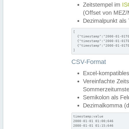
Zeitstempel im
IS
(Offset von MEZ
Dezimalpunkt als
[

  {"timestamp":"2000-01-01T0
  {"timestamp":"2000-01-01T0
  {"timestamp":"2000-01-01T0
]
CSV-Format
Excel-kompatibles
Vereinfachte Zeit
Sommerzeitumstel
Semikolon als Fel
Dezimalkomma (de
timestamp;value

2000-01-01 01:00;646

2000-01-01 01:15;646
