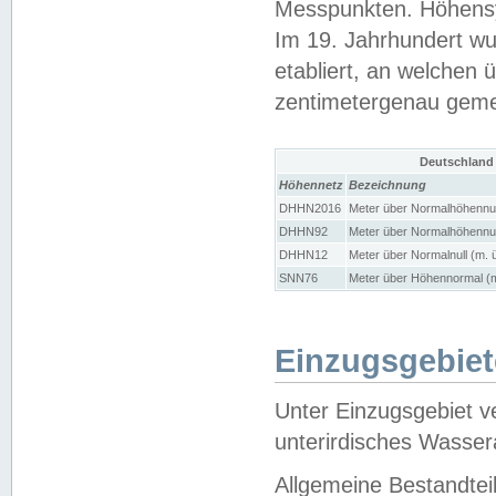
Messpunkten. Höhensy
Im 19. Jahrhundert wu
etabliert, an welchen 
zentimetergenau gem
Deutschland
Höhennetz
Bezeichnung
DHHN2016
Meter über Normalhöhennul
DHHN92
Meter über Normalhöhennul
DHHN12
Meter über Normalnull (m. 
SNN76
Meter über Höhennormal (m
Einzugsgebiet
Unter Einzugsgebiet v
unterirdisches Wasser
Allgemeine Bestandtei