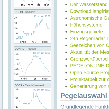
Der Wasserstand
Download langfris
RHEIN - Koblenz
Astronomische Gez
Höhensysteme
Einzugsgebiete
24h Regenradar
Seezeichen von 
DONAU - Passau
Aktualität der Me
Grenzwertübersch
PEGELONLINE-Di
Open Source Projek
Projektarbeit zur
Generierung von 
ODER - Eisenhüttenstadt
Pegelauswahl 
Grundlegende Funkti