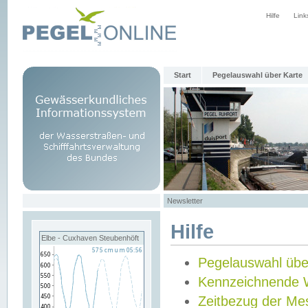
Hilfe
Link
Start
Pegelauswahl über Karte
Newsletter
Hilfe
Elbe - Cuxhaven Steubenhöft
Pegelauswahl übe
Kennzeichnende 
Zeitbezug der Me