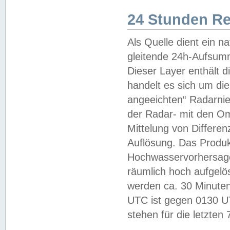
24 Stunden R
Als Quelle dient ein n
gleitende 24h-Aufsum
Dieser Layer enthält
handelt es sich um di
angeeichten“ Radarnie
der Radar- mit den O
Mittelung von Differe
Auflösung. Das Produk
Hochwasservorhersagez
räumlich hoch aufgelö
werden ca. 30 Minuten
UTC ist gegen 0130 UTC
stehen für die letzten