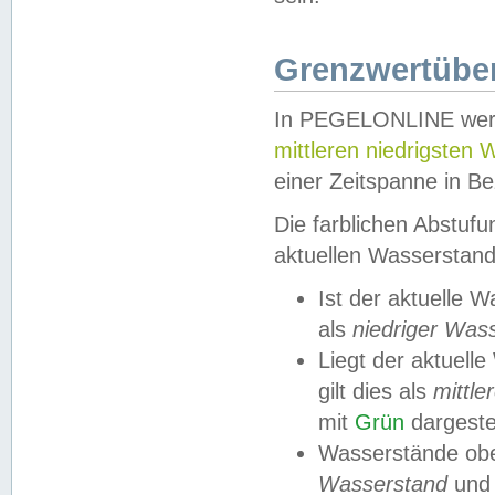
Grenzwertüber
In PEGELONLINE werde
mittleren niedrigsten
einer Zeitspanne in Be
Die farblichen Abstuf
aktuellen Wasserstand
Ist der aktuelle 
als
niedriger Was
Liegt der aktue
gilt dies als
mittle
mit
Grün
dargestel
Wasserstände obe
Wasserstand
und