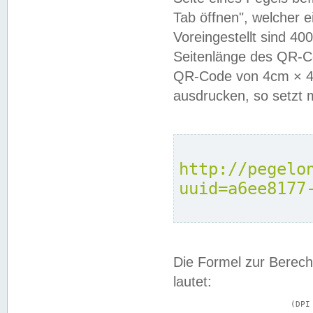
Tab öffnen", welcher 
Voreingestellt sind 4
Seitenlänge des QR-C
QR-Code von 4cm × 4c
ausdrucken, so setzt 
http://pegelo
uuid=a6ee8177
Die Formel zur Berech
lautet:
			(DPI × Druckkantenlänge in cm) ÷ 2,54 = Kantenlänge in Pixel
