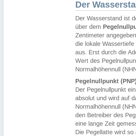
Der Wasserst
Der Wasserstand ist d
über dem
Pegelnullp
Zentimeter angegeben
die lokale Wassertie
aus. Erst durch die A
Wert des Pegelnullpun
Normalhöhennull (NHN
Pegelnullpunkt (PNP)
Der Pegelnullpunkt ei
absolut und wird auf
Normalhöhennull (NHN
den Betreiber des Pege
eine lange Zeit geme
Die Pegellatte wird s