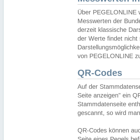
Über PEGELONLINE wer
Messwerten der Bundes
derzeit klassische Da
der Werte findet nicht 
Darstellungsmöglichkei
von PEGELONLINE zu 
QR-Codes
Auf der Stammdatensei
Seite anzeigen" ein Q
Stammdatenseite enthä
gescannt, so wird man
QR-Codes können auc
Seite eines Pegels be