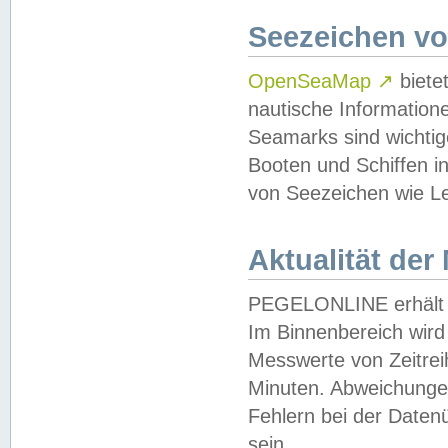
Seezeichen v
OpenSeaMap
↗
biete
nautische Information
Seamarks sind wichtig
Booten und Schiffen i
von Seezeichen wie Le
Aktualität der
PEGELONLINE erhält u
Im Binnenbereich wird 
Messwerte von Zeitreih
Minuten. Abweichungen
Fehlern bei der Daten
sein.