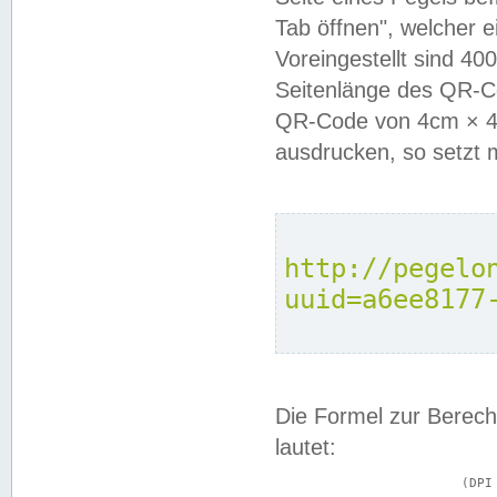
Tab öffnen", welcher 
Voreingestellt sind 4
Seitenlänge des QR-C
QR-Code von 4cm × 4c
ausdrucken, so setzt 
http://pegelo
uuid=a6ee8177
Die Formel zur Berech
lautet:
			(DPI × Druckkantenlänge in cm) ÷ 2,54 = Kantenlänge in Pixel
