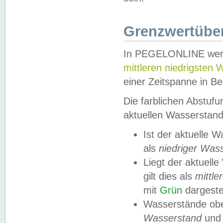
Grenzwertüber
In PEGELONLINE werde
mittleren niedrigsten
einer Zeitspanne in Be
Die farblichen Abstuf
aktuellen Wasserstand
Ist der aktuelle 
als
niedriger Was
Liegt der aktue
gilt dies als
mittle
mit
Grün
dargestel
Wasserstände obe
Wasserstand
und