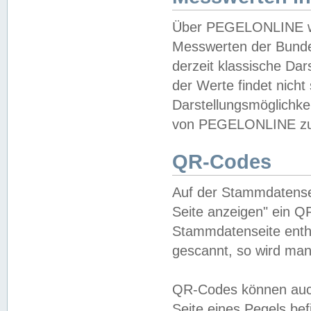
Über PEGELONLINE wer
Messwerten der Bundes
derzeit klassische Da
der Werte findet nicht 
Darstellungsmöglichkei
von PEGELONLINE zu 
QR-Codes
Auf der Stammdatensei
Seite anzeigen" ein Q
Stammdatenseite enthä
gescannt, so wird man
QR-Codes können auc
Seite eines Pegels be