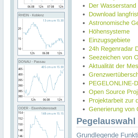
Der Wasserstand
Download langfris
RHEIN - Koblenz
Astronomische Gez
Höhensysteme
Einzugsgebiete
24h Regenradar
Seezeichen von 
DONAU - Passau
Aktualität der Me
Grenzwertübersch
PEGELONLINE-Di
Open Source Projek
Projektarbeit zur
Generierung von 
ODER - Eisenhüttenstadt
Pegelauswahl 
Grundlegende Funkti