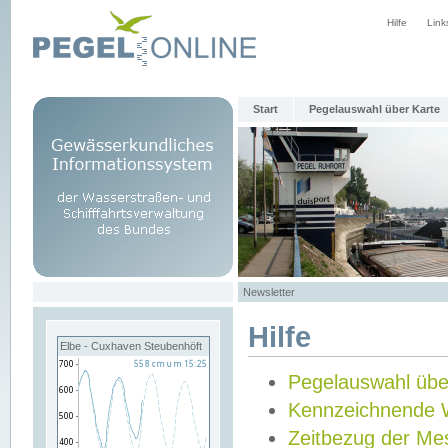
Hilfe
Link
Start
Pegelauswahl über Karte
Newsletter
Hilfe
Elbe - Cuxhaven Steubenhöft
Pegelauswahl übe
Kennzeichnende 
Zeitbezug der Me