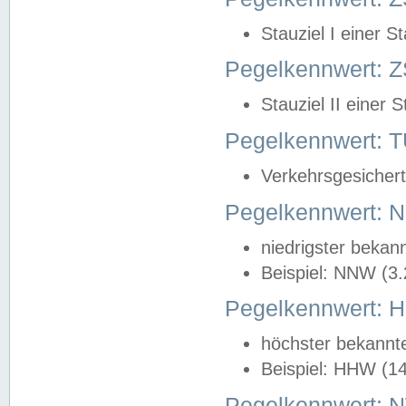
Stauziel I einer S
Pegelkennwert: Z
Stauziel II einer 
Pegelkennwert:
Verkehrsgesichert
Pegelkennwert:
niedrigster bekan
Beispiel: NNW (3
Pegelkennwert:
höchster bekannt
Beispiel: HHW (1
Pegelkennwert: 