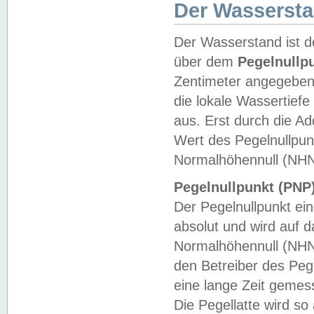
Der Wasserst
Der Wasserstand ist d
über dem
Pegelnullp
Zentimeter angegeben
die lokale Wassertie
aus. Erst durch die A
Wert des Pegelnullpun
Normalhöhennull (NHN
Pegelnullpunkt (PNP)
Der Pegelnullpunkt ei
absolut und wird auf
Normalhöhennull (NHN
den Betreiber des Pege
eine lange Zeit geme
Die Pegellatte wird s