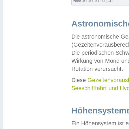
2000-01-01 01:30;645
Astronomische
Die astronomische Gez
(Gezeitenvorausberec
Die periodischen Schw
Wirkung von Mond und
Rotation verursacht.
Diese
Gezeitenvorau
Seeschifffahrt und Hy
Höhensystem
Ein Höhensystem ist e