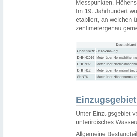
Messpunkten. Höhensy
Im 19. Jahrhundert wu
etabliert, an welchen 
zentimetergenau gem
Deutschland
Höhennetz
Bezeichnung
DHHN2016
Meter über Normalhöhennul
DHHN92
Meter über Normalhöhennul
DHHN12
Meter über Normalnull (m. 
SNN76
Meter über Höhennormal (m
Einzugsgebiet
Unter Einzugsgebiet v
unterirdisches Wasser
Allgemeine Bestandtei