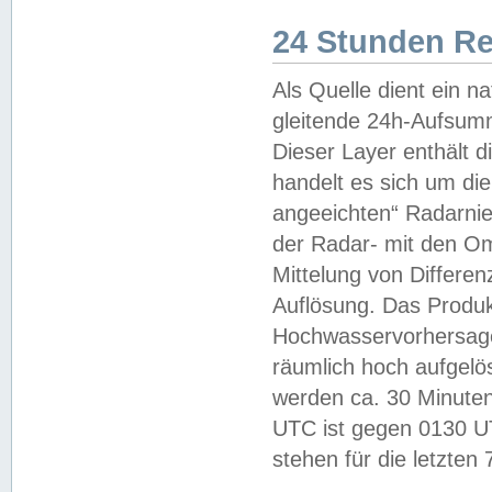
24 Stunden R
Als Quelle dient ein n
gleitende 24h-Aufsum
Dieser Layer enthält
handelt es sich um di
angeeichten“ Radarnie
der Radar- mit den O
Mittelung von Differe
Auflösung. Das Produk
Hochwasservorhersagez
räumlich hoch aufgelö
werden ca. 30 Minuten
UTC ist gegen 0130 UTC
stehen für die letzten