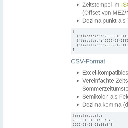
Zeitstempel im
IS
(Offset von MEZ
Dezimalpunkt als
[

  {"timestamp":"2000-01-01T0
  {"timestamp":"2000-01-01T0
  {"timestamp":"2000-01-01T0
]
CSV-Format
Excel-kompatibles
Vereinfachte Zeit
Sommerzeitumstel
Semikolon als Fel
Dezimalkomma (de
timestamp;value

2000-01-01 01:00;646

2000-01-01 01:15;646
