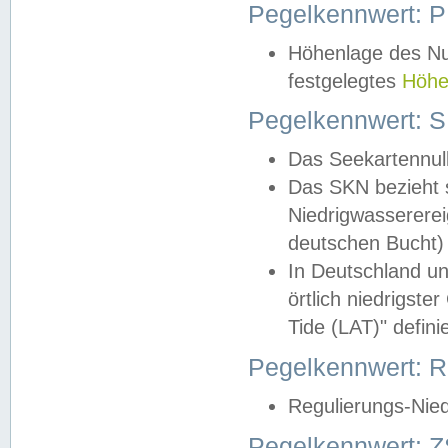
Pegelkennwert: 
Höhenlage des Nul
festgelegtes
Höhe
Pegelkennwert: 
Das Seekartennull
Das SKN bezieht s
Niedrigwassererei
deutschen Bucht) 
In Deutschland un
örtlich niedrigst
Tide (LAT)" definie
Pegelkennwert:
Regulierungs-Nie
Pegelkennwert: Z