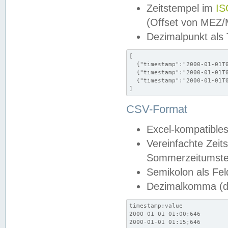
Zeitstempel im
IS
(Offset von MEZ
Dezimalpunkt als
[

  {"timestamp":"2000-01-01T0
  {"timestamp":"2000-01-01T0
  {"timestamp":"2000-01-01T0
]
CSV-Format
Excel-kompatibles
Vereinfachte Zeit
Sommerzeitumstel
Semikolon als Fel
Dezimalkomma (de
timestamp;value

2000-01-01 01:00;646

2000-01-01 01:15;646
