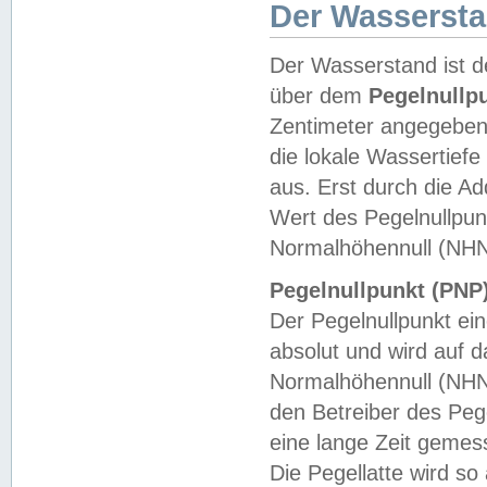
Der Wasserst
Der Wasserstand ist d
über dem
Pegelnullp
Zentimeter angegeben
die lokale Wassertie
aus. Erst durch die A
Wert des Pegelnullpun
Normalhöhennull (NHN
Pegelnullpunkt (PNP)
Der Pegelnullpunkt ei
absolut und wird auf
Normalhöhennull (NHN
den Betreiber des Pege
eine lange Zeit geme
Die Pegellatte wird s