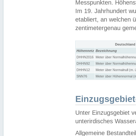
Messpunkten. Höhensy
Im 19. Jahrhundert wu
etabliert, an welchen 
zentimetergenau gem
Deutschland
Höhennetz
Bezeichnung
DHHN2016
Meter über Normalhöhennul
DHHN92
Meter über Normalhöhennul
DHHN12
Meter über Normalnull (m. 
SNN76
Meter über Höhennormal (m
Einzugsgebiet
Unter Einzugsgebiet v
unterirdisches Wasser
Allgemeine Bestandtei