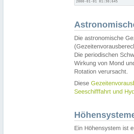
2000-01-01 01:30;645
Astronomische
Die astronomische Gez
(Gezeitenvorausberec
Die periodischen Schw
Wirkung von Mond und
Rotation verursacht.
Diese
Gezeitenvorau
Seeschifffahrt und Hy
Höhensystem
Ein Höhensystem ist e