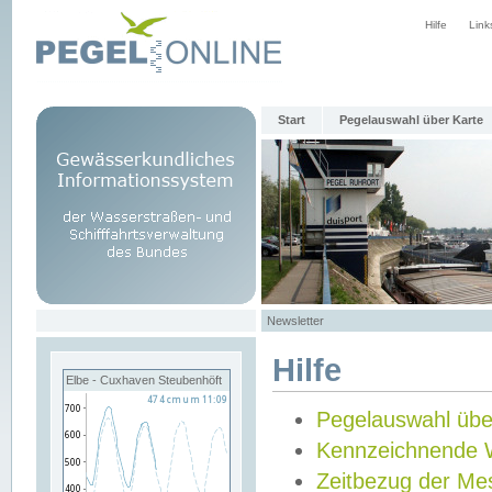
Hilfe
Link
Start
Pegelauswahl über Karte
Newsletter
Hilfe
Elbe - Cuxhaven Steubenhöft
Pegelauswahl übe
Kennzeichnende 
Zeitbezug der Me