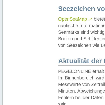
Seezeichen v
OpenSeaMap
↗
biete
nautische Information
Seamarks sind wichtig
Booten und Schiffen i
von Seezeichen wie Le
Aktualität der
PEGELONLINE erhält u
Im Binnenbereich wird 
Messwerte von Zeitreih
Minuten. Abweichungen
Fehlern bei der Daten
sein.