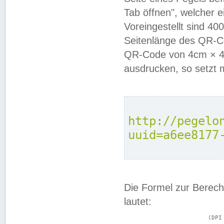
Tab öffnen", welcher 
Voreingestellt sind 4
Seitenlänge des QR-C
QR-Code von 4cm × 4c
ausdrucken, so setzt 
http://pegelo
uuid=a6ee8177
Die Formel zur Berech
lautet:
			(DPI × Druckkantenlänge in cm) ÷ 2,54 = Kantenlänge in Pixel
