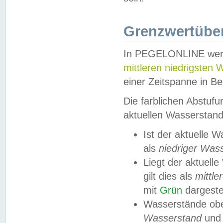
Grenzwertüber
In PEGELONLINE werde
mittleren niedrigsten
einer Zeitspanne in Be
Die farblichen Abstuf
aktuellen Wasserstand
Ist der aktuelle 
als
niedriger Was
Liegt der aktue
gilt dies als
mittle
mit
Grün
dargestel
Wasserstände obe
Wasserstand
und