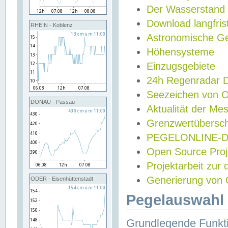
Der Wasserstand
Download langfris
RHEIN - Koblenz
Astronomische Gez
Höhensysteme
Einzugsgebiete
24h Regenradar
Seezeichen von 
DONAU - Passau
Aktualität der Me
Grenzwertübersch
PEGELONLINE-Di
Open Source Projek
Projektarbeit zur
Generierung von 
ODER - Eisenhüttenstadt
Pegelauswahl 
Grundlegende Funkti