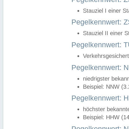
Stauziel I einer S
Pegelkennwert: Z
Stauziel II einer 
Pegelkennwert:
Verkehrsgesichert
Pegelkennwert:
niedrigster bekan
Beispiel: NNW (3
Pegelkennwert:
höchster bekannt
Beispiel: HHW (1
Pegelkennwert: 