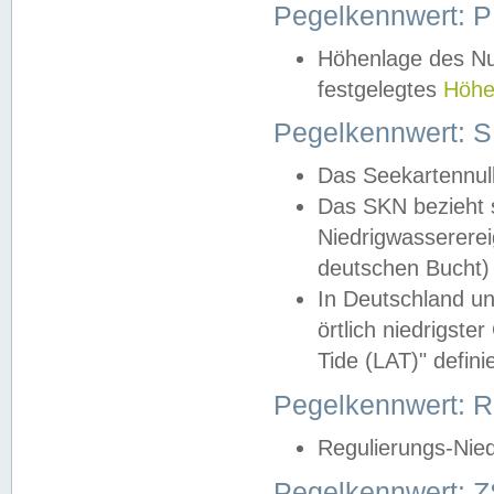
Pegelkennwert: 
Höhenlage des Nul
festgelegtes
Höhe
Pegelkennwert: 
Das Seekartennull
Das SKN bezieht s
Niedrigwassererei
deutschen Bucht) 
In Deutschland un
örtlich niedrigst
Tide (LAT)" definie
Pegelkennwert:
Regulierungs-Nie
Pegelkennwert: Z