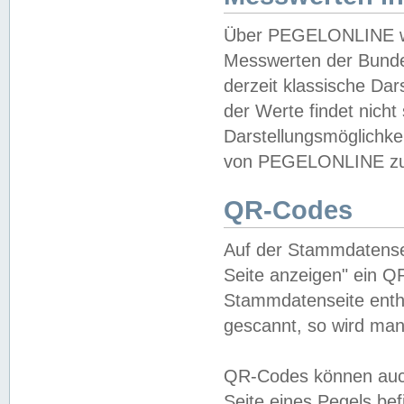
Über PEGELONLINE wer
Messwerten der Bundes
derzeit klassische Da
der Werte findet nicht 
Darstellungsmöglichkei
von PEGELONLINE zu 
QR-Codes
Auf der Stammdatensei
Seite anzeigen" ein Q
Stammdatenseite enthä
gescannt, so wird man
QR-Codes können auc
Seite eines Pegels be