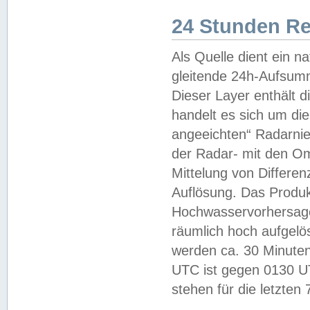
24 Stunden R
Als Quelle dient ein n
gleitende 24h-Aufsum
Dieser Layer enthält
handelt es sich um di
angeeichten“ Radarnie
der Radar- mit den O
Mittelung von Differe
Auflösung. Das Produk
Hochwasservorhersagez
räumlich hoch aufgelö
werden ca. 30 Minuten
UTC ist gegen 0130 UTC
stehen für die letzten