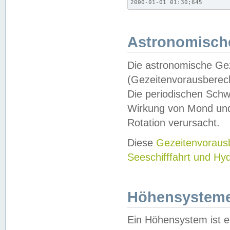
2000-01-01 01:30;645
Astronomische
Die astronomische Gez
(Gezeitenvorausberec
Die periodischen Schw
Wirkung von Mond und
Rotation verursacht.
Diese
Gezeitenvorau
Seeschifffahrt und Hy
Höhensystem
Ein Höhensystem ist e