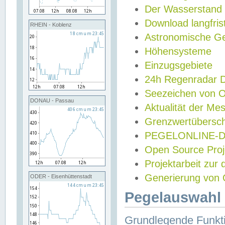
Der Wasserstand
Download langfris
RHEIN - Koblenz
Astronomische Gez
Höhensysteme
Einzugsgebiete
24h Regenradar
Seezeichen von 
DONAU - Passau
Aktualität der Me
Grenzwertübersch
PEGELONLINE-Di
Open Source Projek
Projektarbeit zur
Generierung von 
ODER - Eisenhüttenstadt
Pegelauswahl 
Grundlegende Funkti