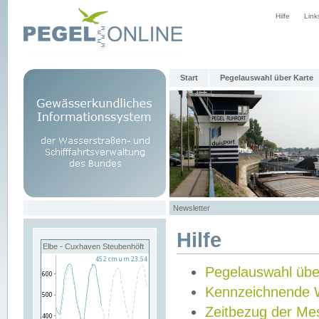
Hilfe
Link
Start
Pegelauswahl über Karte
Newsletter
Hilfe
Elbe - Cuxhaven Steubenhöft
Pegelauswahl übe
Kennzeichnende 
Zeitbezug der Me