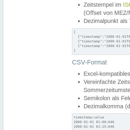
Zeitstempel im
IS
(Offset von MEZ
Dezimalpunkt als
[

  {"timestamp":"2000-01-01T0
  {"timestamp":"2000-01-01T0
  {"timestamp":"2000-01-01T0
]
CSV-Format
Excel-kompatibles
Vereinfachte Zeit
Sommerzeitumstel
Semikolon als Fel
Dezimalkomma (de
timestamp;value

2000-01-01 01:00;646

2000-01-01 01:15;646
