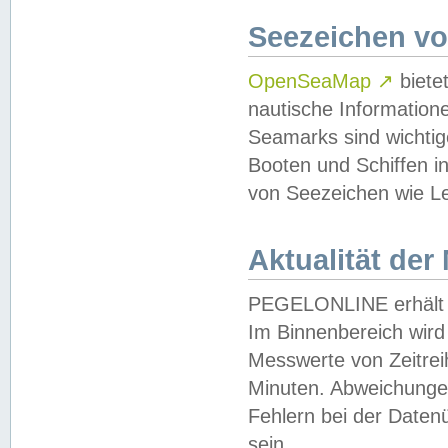
Seezeichen v
OpenSeaMap
↗
biete
nautische Information
Seamarks sind wichtig
Booten und Schiffen i
von Seezeichen wie Le
Aktualität der
PEGELONLINE erhält u
Im Binnenbereich wird 
Messwerte von Zeitreih
Minuten. Abweichungen
Fehlern bei der Daten
sein.