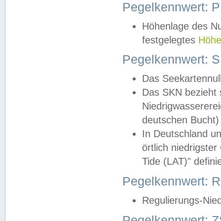
Pegelkennwert: 
Höhenlage des Nul
festgelegtes
Höhe
Pegelkennwert: 
Das Seekartennull
Das SKN bezieht s
Niedrigwassererei
deutschen Bucht) 
In Deutschland un
örtlich niedrigst
Tide (LAT)" definie
Pegelkennwert:
Regulierungs-Nie
Pegelkennwert: Z