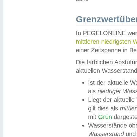
Grenzwertüber
In PEGELONLINE werde
mittleren niedrigsten
einer Zeitspanne in Be
Die farblichen Abstuf
aktuellen Wasserstand
Ist der aktuelle 
als
niedriger Was
Liegt der aktue
gilt dies als
mittle
mit
Grün
dargestel
Wasserstände obe
Wasserstand
und