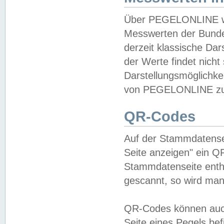
Über PEGELONLINE wer
Messwerten der Bundes
derzeit klassische Da
der Werte findet nicht 
Darstellungsmöglichkei
von PEGELONLINE zu 
QR-Codes
Auf der Stammdatensei
Seite anzeigen" ein Q
Stammdatenseite enthä
gescannt, so wird man
QR-Codes können auc
Seite eines Pegels be