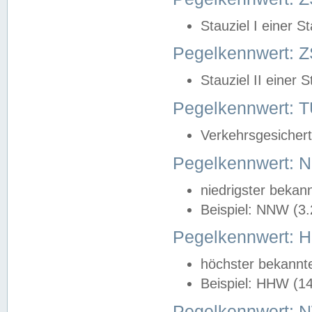
Stauziel I einer S
Pegelkennwert: Z
Stauziel II einer 
Pegelkennwert:
Verkehrsgesichert
Pegelkennwert:
niedrigster bekan
Beispiel: NNW (3
Pegelkennwert:
höchster bekannt
Beispiel: HHW (1
Pegelkennwert: 