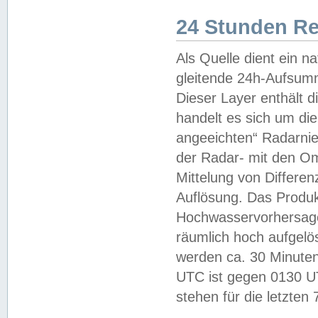
24 Stunden R
Als Quelle dient ein n
gleitende 24h-Aufsum
Dieser Layer enthält
handelt es sich um di
angeeichten“ Radarnie
der Radar- mit den O
Mittelung von Differe
Auflösung. Das Produk
Hochwasservorhersagez
räumlich hoch aufgelö
werden ca. 30 Minuten
UTC ist gegen 0130 UTC
stehen für die letzten