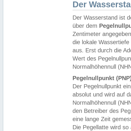
Der Wasserst
Der Wasserstand ist d
über dem
Pegelnullp
Zentimeter angegeben
die lokale Wassertie
aus. Erst durch die A
Wert des Pegelnullpun
Normalhöhennull (NHN
Pegelnullpunkt (PNP)
Der Pegelnullpunkt ei
absolut und wird auf
Normalhöhennull (NHN
den Betreiber des Pege
eine lange Zeit geme
Die Pegellatte wird s