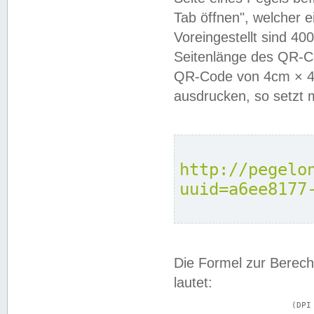
Tab öffnen", welcher 
Voreingestellt sind 4
Seitenlänge des QR-C
QR-Code von 4cm × 4c
ausdrucken, so setzt 
http://pegelo
uuid=a6ee8177
Die Formel zur Berech
lautet:
			(DPI × Druckkantenlänge in cm) ÷ 2,54 = Kantenlänge in Pixel
