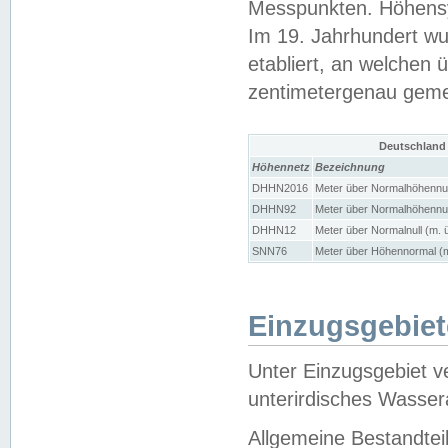
Messpunkten. Höhensy
Im 19. Jahrhundert wu
etabliert, an welchen 
zentimetergenau gem
Deutschland
Höhennetz
Bezeichnung
DHHN2016
Meter über Normalhöhennul
DHHN92
Meter über Normalhöhennul
DHHN12
Meter über Normalnull (m. 
SNN76
Meter über Höhennormal (m
Einzugsgebiet
Unter Einzugsgebiet v
unterirdisches Wasser
Allgemeine Bestandtei