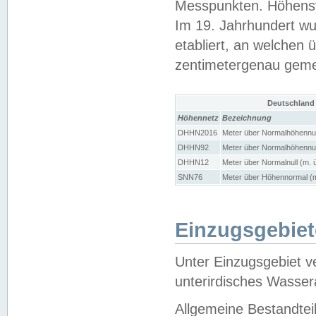
Messpunkten. Höhensy
Im 19. Jahrhundert wu
etabliert, an welchen 
zentimetergenau gem
Deutschland
Höhennetz
Bezeichnung
DHHN2016
Meter über Normalhöhennul
DHHN92
Meter über Normalhöhennul
DHHN12
Meter über Normalnull (m. 
SNN76
Meter über Höhennormal (m
Einzugsgebiet
Unter Einzugsgebiet v
unterirdisches Wasser
Allgemeine Bestandtei