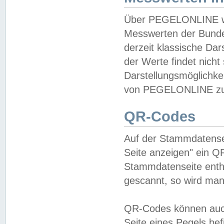
Über PEGELONLINE wer
Messwerten der Bundes
derzeit klassische Da
der Werte findet nicht 
Darstellungsmöglichkei
von PEGELONLINE zu 
QR-Codes
Auf der Stammdatensei
Seite anzeigen" ein Q
Stammdatenseite enthä
gescannt, so wird man
QR-Codes können auc
Seite eines Pegels be