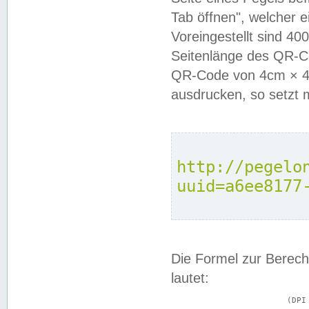
Tab öffnen", welcher 
Voreingestellt sind 4
Seitenlänge des QR-C
QR-Code von 4cm × 4c
ausdrucken, so setzt 
http://pegelo
uuid=a6ee8177
Die Formel zur Berech
lautet:
			(DPI × Druckkantenlänge in cm) ÷ 2,54 = Kantenlänge in Pixel
