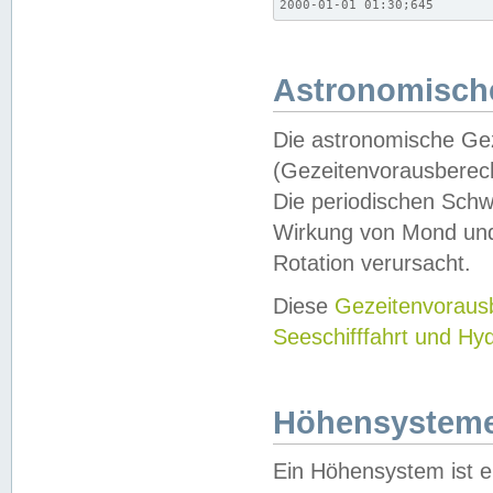
2000-01-01 01:30;645
Astronomische
Die astronomische Gez
(Gezeitenvorausberec
Die periodischen Schw
Wirkung von Mond und
Rotation verursacht.
Diese
Gezeitenvorau
Seeschifffahrt und Hy
Höhensystem
Ein Höhensystem ist e