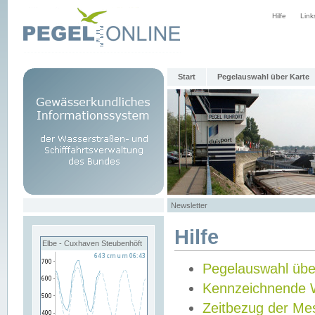
Hilfe
Link
Start
Pegelauswahl über Karte
Newsletter
Hilfe
Elbe - Cuxhaven Steubenhöft
Pegelauswahl übe
Kennzeichnende 
Zeitbezug der Me