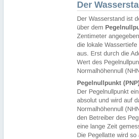
Der Wasserst
Der Wasserstand ist d
über dem
Pegelnullp
Zentimeter angegeben
die lokale Wassertie
aus. Erst durch die A
Wert des Pegelnullpun
Normalhöhennull (NHN
Pegelnullpunkt (PNP)
Der Pegelnullpunkt ei
absolut und wird auf
Normalhöhennull (NHN
den Betreiber des Pege
eine lange Zeit geme
Die Pegellatte wird s