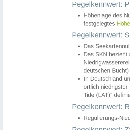
Pegelkennwert: 
Höhenlage des Nul
festgelegtes
Höhe
Pegelkennwert: 
Das Seekartennull
Das SKN bezieht s
Niedrigwassererei
deutschen Bucht) 
In Deutschland un
örtlich niedrigst
Tide (LAT)" definie
Pegelkennwert:
Regulierungs-Nie
Pegelkennwert: Z