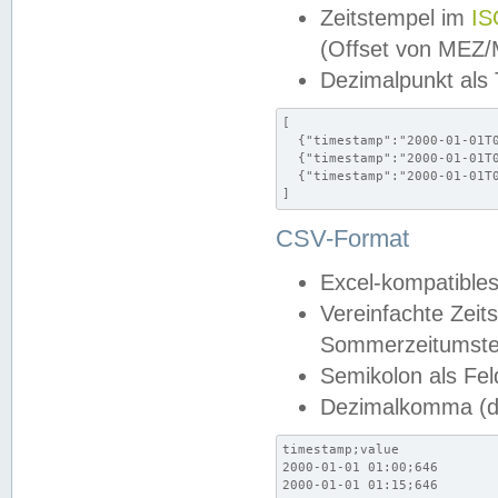
Zeitstempel im
IS
(Offset von MEZ
Dezimalpunkt als
[

  {"timestamp":"2000-01-01T0
  {"timestamp":"2000-01-01T0
  {"timestamp":"2000-01-01T0
]
CSV-Format
Excel-kompatibles
Vereinfachte Zeit
Sommerzeitumstel
Semikolon als Fel
Dezimalkomma (de
timestamp;value

2000-01-01 01:00;646

2000-01-01 01:15;646
