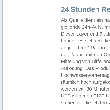
24 Stunden R
Als Quelle dient ein n
gleitende 24h-Aufsum
Dieser Layer enthält
handelt es sich um di
angeeichten“ Radarnie
der Radar- mit den O
Mittelung von Differe
Auflösung. Das Produk
Hochwasservorhersagez
räumlich hoch aufgelö
werden ca. 30 Minuten
UTC ist gegen 0130 UTC
stehen für die letzten