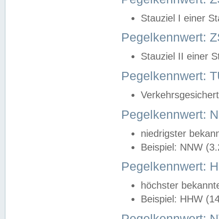
Stauziel I einer S
Pegelkennwert: Z
Stauziel II einer 
Pegelkennwert:
Verkehrsgesichert
Pegelkennwert:
niedrigster bekan
Beispiel: NNW (3
Pegelkennwert:
höchster bekannt
Beispiel: HHW (1
Pegelkennwert: 