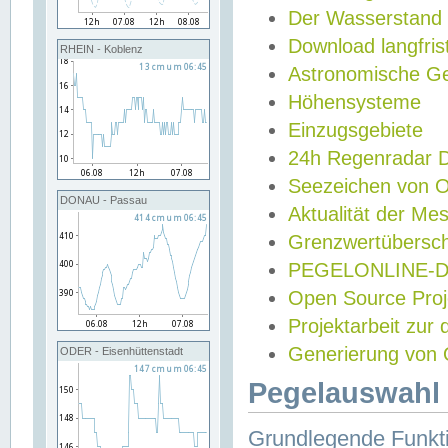
Der Wasserstand
Download langfris
RHEIN - Koblenz
Astronomische Gez
Höhensysteme
Einzugsgebiete
24h Regenradar
Seezeichen von 
DONAU - Passau
Aktualität der Me
Grenzwertübersch
PEGELONLINE-Di
Open Source Projek
Projektarbeit zur
Generierung von 
ODER - Eisenhüttenstadt
Pegelauswahl 
Grundlegende Funkti