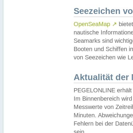
Seezeichen v
OpenSeaMap
↗
biete
nautische Information
Seamarks sind wichtig
Booten und Schiffen i
von Seezeichen wie Le
Aktualität der
PEGELONLINE erhält u
Im Binnenbereich wird 
Messwerte von Zeitreih
Minuten. Abweichungen
Fehlern bei der Daten
sein.