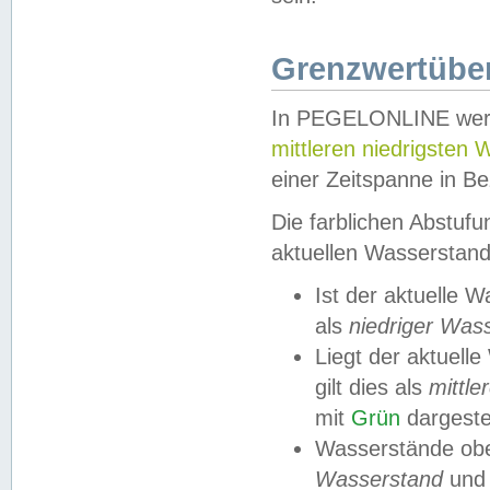
Grenzwertüber
In PEGELONLINE werde
mittleren niedrigsten
einer Zeitspanne in Be
Die farblichen Abstuf
aktuellen Wasserstand
Ist der aktuelle 
als
niedriger Was
Liegt der aktue
gilt dies als
mittle
mit
Grün
dargestel
Wasserstände obe
Wasserstand
und