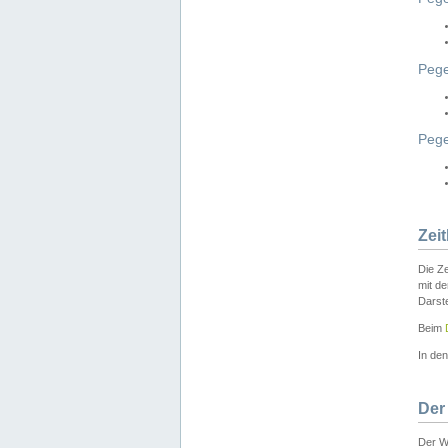
Pege
Peg
Zei
Die Ze
mit d
Darst
Beim
In de
Der
Der W