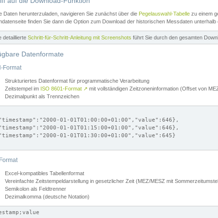
iff auf die Download-Funktion
e Daten herunterzuladen, navigieren Sie zunächst über die
Pegelauswahl-Tabelle
zu einem ge
datenseite finden Sie dann die Option zum Download der historischen Messdaten unterhalb
ne detaillierte
Schritt-für-Schritt-Anleitung mit Screenshots
führt Sie durch den gesamten Down
ügbare Datenformate
-Format
Strukturiertes Datenformat für programmatische Verarbeitung
Zeitstempel im
ISO 8601-Format
↗
mit vollständigen Zeitzoneninformation (Offset von 
Dezimalpunkt als Trennzeichen
"timestamp":"2000-01-01T01:00:00+01:00","value":646},

"timestamp":"2000-01-01T01:15:00+01:00","value":646},

"timestamp":"2000-01-01T01:30:00+01:00","value":645}

Format
Excel-kompatibles Tabellenformat
Vereinfachte Zeitstempeldarstellung in gesetzlicher Zeit (MEZ/MESZ mit Sommerzeitumstel
Semikolon als Feldtrenner
Dezimalkomma (deutsche Notation)
estamp;value
