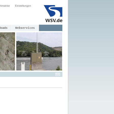
hinweise
Einstellungen
loads
Webservices