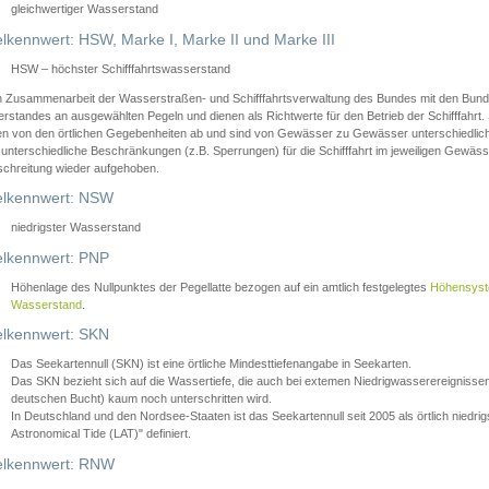
gleichwertiger Wasserstand
lkennwert: HSW, Marke I, Marke II und Marke III
HSW – höchster Schifffahrtswasserstand
in Zusammenarbeit der Wasserstraßen- und Schifffahrtsverwaltung des Bundes mit den Bund
standes an ausgewählten Pegeln und dienen als Richtwerte für den Betrieb der Schifffahrt. 
n von den örtlichen Gegebenheiten ab und sind von Gewässer zu Gewässer unterschiedlich
 unterschiedliche Beschränkungen (z.B. Sperrungen) für die Schifffahrt im jeweiligen Gewäss
schreitung wieder aufgehoben.
lkennwert: NSW
niedrigster Wasserstand
lkennwert: PNP
Höhenlage des Nullpunktes der Pegellatte bezogen auf ein amtlich festgelegtes
Höhensys
Wasserstand
.
lkennwert: SKN
Das Seekartennull (SKN) ist eine örtliche Mindesttiefenangabe in Seekarten.
Das SKN bezieht sich auf die Wassertiefe, die auch bei extemen Niedrigwasserereignissen
deutschen Bucht) kaum noch unterschritten wird.
In Deutschland und den Nordsee-Staaten ist das Seekartennull seit 2005 als örtlich nie
Astronomical Tide (LAT)" definiert.
lkennwert: RNW