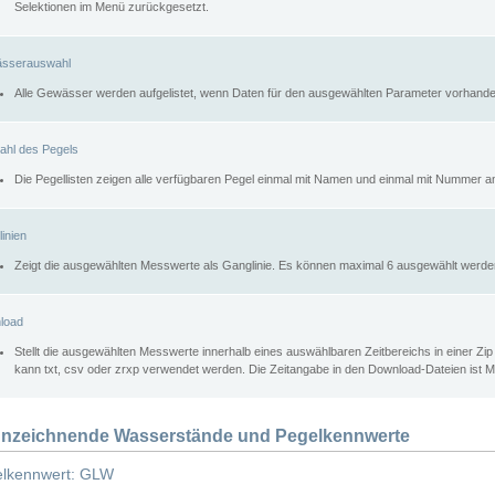
Selektionen im Menü zurückgesetzt.
sserauswahl
Alle Gewässer werden aufgelistet, wenn Daten für den ausgewählten Parameter vorhande
ahl des Pegels
Die Pegellisten zeigen alle verfügbaren Pegel einmal mit Namen und einmal mit Nummer a
inien
Zeigt die ausgewählten Messwerte als Ganglinie. Es können maximal 6 ausgewählt werde
load
Stellt die ausgewählten Messwerte innerhalb eines auswählbaren Zeitbereichs in einer Zi
kann txt, csv oder zrxp verwendet werden. Die Zeitangabe in den Download-Dateien ist 
nzeichnende Wasserstände und Pegelkennwerte
lkennwert: GLW