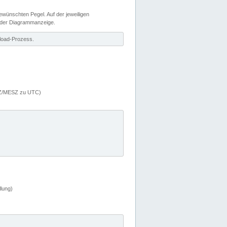
wünschten Pegel. Auf der jeweiligen
 der Diagrammanzeige.
load-Prozess.
MEZ/MESZ zu UTC)
lung)