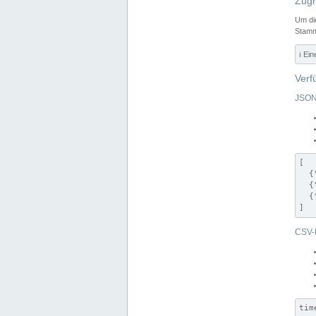
Zugr
Um di
Stamm
ℹ️ Ei
Verf
JSON
[

  {
  {
  {
]
CSV-
tim