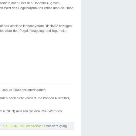
ssertiefe noch über den Höhenbezug zum
en Wert des Pegelnullpunktes erhält man die Höhe
d auf das amtliche Höhensystem DHHN92 bezogen
reiber des Pegels festgelegt und liegt meist
. Januar 2000 herunterzuladen.
den noch nicht validiert und können Ausreißer,
(m ü. NHN) müssen Sie den PNP-Wert des
ie
PEGELONLINE Webservices
zur Verfügung.