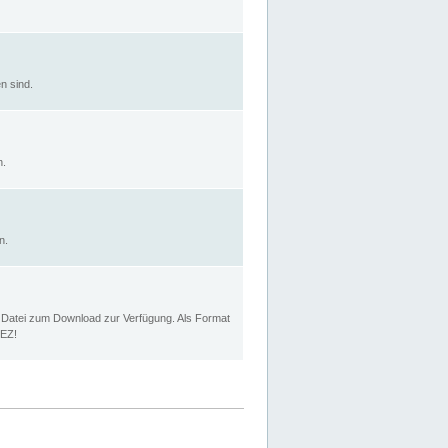
n sind.
n.
n.
p Datei zum Download zur Verfügung. Als Format
MEZ!