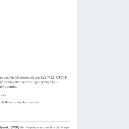
ies sind die Mitteleuropäische Zeit (MEZ, UTC+1)
ie Zeitangaben auch auf ganzjährige MEZ-
ingestellt.
 vor.
 Mitteleuropäischer Zeit vor.
lpunkt (PNP)
der Pegellatte und wird in der Regel