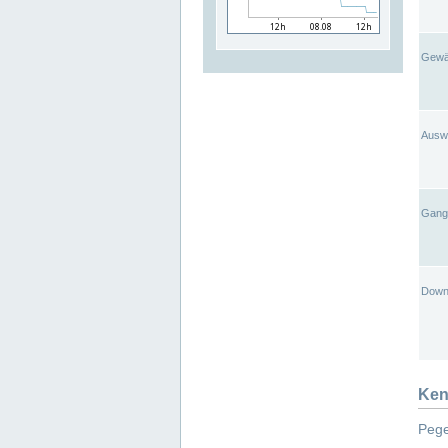
Gewä
Ausw
Gangl
Down
Ken
Pege