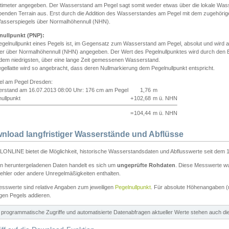
ntimeter angegeben. Der Wasserstand am Pegel sagt somit weder etwas über die lokale Wa
enden Terrain aus. Erst durch die Addition des Wasserstandes am Pegel mit dem zugehörig
asserspiegels über Normalhöhennull (NHN).
nullpunkt (PNP):
egelnullpunkt eines Pegels ist, im Gegensatz zum Wasserstand am Pegel, absolut und wir
ter über Normalhöhennull (NHN) angegeben. Der Wert des Pegelnullpunktes wird durch den Bet
 dem niedrigsten, über eine lange Zeit gemessenen Wasserstand.
gellatte wird so angebracht, dass deren Nullmarkierung dem Pegelnullpunkt entspricht.
iel am Pegel Dresden:
rstand am 16.07.2013 08:00 Uhr: 176 cm am Pegel
1,76
m
ullpunkt
+
102,68
m ü. NHN
=
104,44
m ü. NHN
nload langfristiger Wasserstände und Abflüsse
ONLINE bietet die Möglichkeit, historische Wasserstandsdaten und Abflusswerte seit dem 1
en heruntergeladenen Daten handelt es sich um
ungeprüfte Rohdaten
. Diese Messwerte wur
ehler oder andere Unregelmäßigkeiten enthalten.
esswerte sind relative Angaben zum jeweiligen
Pegelnullpunkt
. Für absolute Höhenangaben 
igen Pegels addieren.
ür programmatische Zugriffe und automatisierte Datenabfragen aktueller Werte stehen auch d