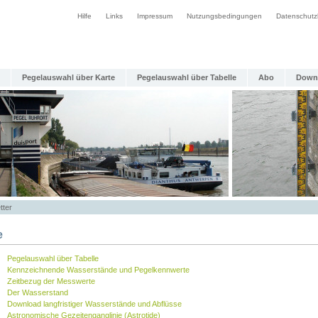
Hilfe
Links
Impressum
Nutzungsbedingungen
Datenschutz
Pegelauswahl über Karte
Pegelauswahl über Tabelle
Abo
Down
tter
e
Pegelauswahl über Tabelle
Kennzeichnende Wasserstände und Pegelkennwerte
Zeitbezug der Messwerte
Der Wasserstand
Download langfristiger Wasserstände und Abflüsse
Astronomische Gezeitenganglinie (Astrotide)