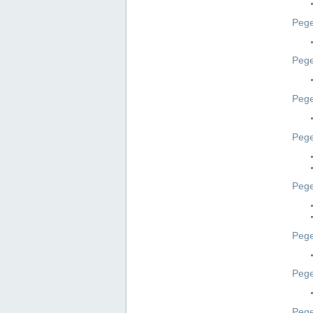
Pege
Pege
Peg
Pege
Pege
Pege
Pege
Peg