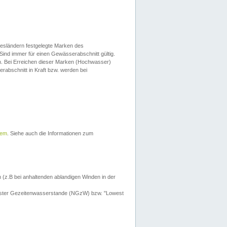
esländern festgelegte Marken des
Sind immer für einen Gewässerabschnitt gültig.
. Bei Erreichen dieser Marken (Hochwasser)
erabschnitt in Kraft bzw. werden bei
tem
. Siehe auch die Informationen zum
 (z.B bei anhaltenden ablandigen Winden in der
drigster Gezeitenwasserstande (NGzW) bzw. "Lowest