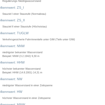
Regulierungs-Niedrigwasserstand
lkennwert: ZS_I
Stauziel I einer Staustufe (Normalstau)
lkennwert: ZS_II
Stauziel II einer Staustufe (Höchststau)
elkennwert: TUGLW
Verkehrsgesicherte Fahrrinnentiefe unter GlW (Tiefe unter GlW)
lkennwert: NNW
niedrigster bekannter Wasserstand
Beispiel: NNW (3.2.1942) 9,30 m
lkennwert: HHW
höchster bekannter Wasserstand
Beispiel: HHW (14.8.2001) 14,31 m
lkennwert: NW
niedrigster Wasserstand in einer Zeitspanne
lkennwert: HW
höchster Wasserstand in einer Zeitspanne
elkennwert: MNW