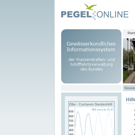
Start
Newsle
Hilf
Elbe - Cuxhaven Steubenhöft