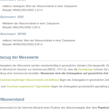
mittlerer niedrigster Wert der Wasserstände in einer Zeitspanne
Beispiel: MNW(1991/2000) 1,22 m
lkennwert: MW
Mittelwert der Wasserstände in einer Zeitspanne
Beispiel: MN(1991/2000) 3,00 m
elkennwert: MHW
mittlerer höchster Wert der Wasserstände in einer Zeitspanne
Beispiel: MHW(1991/2000) 6,00 m
tbezug der Messwerte
itangaben der Messwerte werden standardmäßig in gesetzlicher (lokaler) Zeit dargestellt. D
em Wechsel im Sommer zur Sommerzeit (MESZ, UTC+2). über die
Einstellungen
können Sie d
ellung ohne Sommerzeit einstellen.
Momentan sind alle Zeitangaben auf gesetzliche Zeit e
Download langfristiger Wasserstände und Abflüsse
liegen die Zeitangaben in gesetzlicher Zeit
n zum
Download angebotenen Tagesdateien
liegen die Zeitangaben grundsätzlich ganzjährig in
 Wasserstand
asserstand ist der lotrechte Abstand eines Punktes des Wasserspiegels über dem
Pegelnul