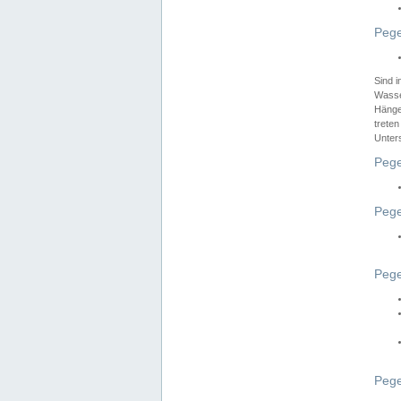
Pege
Sind 
Wasser
Hänge
treten
Unter
Pege
Pege
Pege
Pege