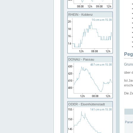
RHEIN - Koblenz
Peg
DONAU - Passau
Grund
über 
Ist Ja
ersche
Die Ze
ODER - Eisenhüttenstadt
Para