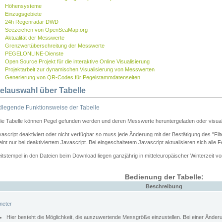
Höhensysteme
Einzugsgebiete
24h Regenradar DWD
Seezeichen von OpenSeaMap.org
Aktualität der Messwerte
Grenzwertüberschreitung der Messwerte
PEGELONLINE-Dienste
Open Source Projekt für die interaktive Online Visualisierung
Projektarbeit zur dynamischen Visualisierung von Messwerten
Generierung von QR-Codes für Pegelstammdatenseiten
elauswahl über Tabelle
legende Funktionsweise der Tabelle
die Tabelle können Pegel gefunden werden und deren Messwerte heruntergeladen oder visuali
vascript deaktiviert oder nicht verfügbar so muss jede Änderung mit der Bestätigung des "Filt
int nur bei deaktiviertem Javascript. Bei eingeschaltetem Javascript aktualisieren sich alle 
itstempel in den Dateien beim Download liegen ganzjährig in mitteleuropäischer Winterzeit vo
Bedienung der Tabelle:
Beschreibung
meter
Hier besteht die Möglichkeit, die auszuwertende Messgröße einzustellen. Bei einer Ände