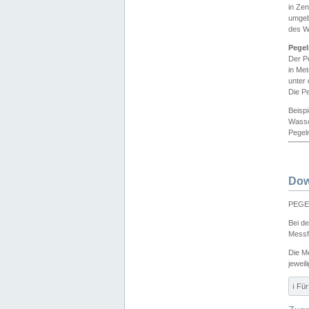
in Ze
umgeb
des W
Pegel
Der P
in Me
unter
Die Pe
Beisp
Wasse
Pegeln
Dow
PEGEL
Bei d
Messf
Die M
jeweil
ℹ️ F