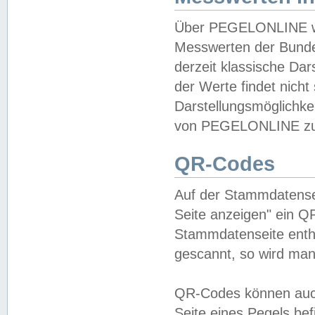
Über PEGELONLINE wer
Messwerten der Bundes
derzeit klassische Da
der Werte findet nicht 
Darstellungsmöglichkei
von PEGELONLINE zu 
QR-Codes
Auf der Stammdatensei
Seite anzeigen" ein Q
Stammdatenseite enthä
gescannt, so wird man
QR-Codes können auc
Seite eines Pegels be