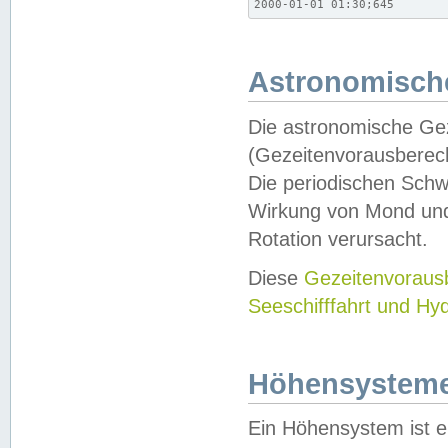
2000-01-01 01:30;645
Astronomische
Die astronomische Gez
(Gezeitenvorausberec
Die periodischen Schw
Wirkung von Mond und
Rotation verursacht.
Diese
Gezeitenvorau
Seeschifffahrt und Hy
Höhensystem
Ein Höhensystem ist e