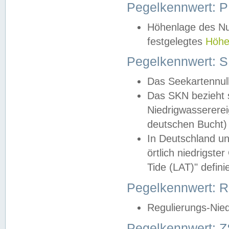
Pegelkennwert: 
Höhenlage des Nul
festgelegtes
Höhe
Pegelkennwert: 
Das Seekartennull
Das SKN bezieht s
Niedrigwassererei
deutschen Bucht) 
In Deutschland un
örtlich niedrigst
Tide (LAT)" definie
Pegelkennwert:
Regulierungs-Nie
Pegelkennwert: Z