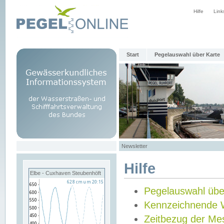
Hilfe
Link
Start
Pegelauswahl über Karte
Newsletter
Hilfe
Elbe - Cuxhaven Steubenhöft
Pegelauswahl übe
Kennzeichnende 
Zeitbezug der Me