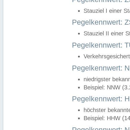
Stauziel I einer S
Pegelkennwert: Z
Stauziel II einer 
Pegelkennwert:
Verkehrsgesichert
Pegelkennwert:
niedrigster bekan
Beispiel: NNW (3
Pegelkennwert:
höchster bekannt
Beispiel: HHW (1
Pegelkennwert: 