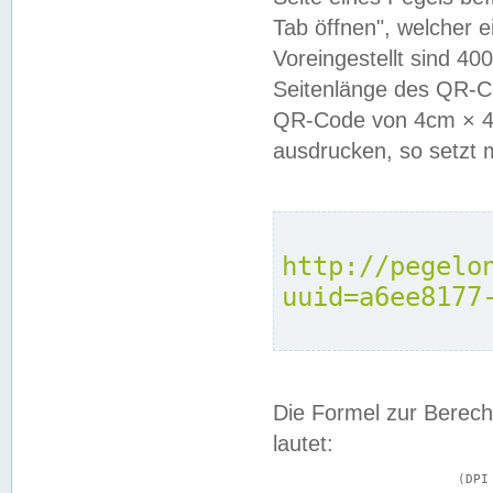
Tab öffnen", welcher 
Voreingestellt sind 4
Seitenlänge des QR-C
QR-Code von 4cm × 4c
ausdrucken, so setzt 
http://pegelo
uuid=a6ee8177
Die Formel zur Berech
lautet:
			(DPI × Druckkantenlänge in cm) ÷ 2,54 = Kantenlänge in Pixel
