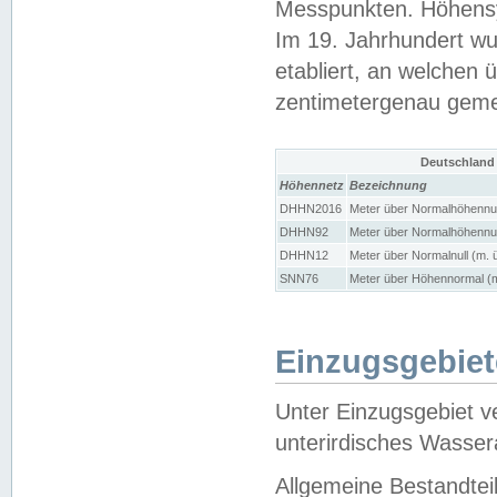
Messpunkten. Höhensy
Im 19. Jahrhundert wu
etabliert, an welchen 
zentimetergenau gem
Deutschland
Höhennetz
Bezeichnung
DHHN2016
Meter über Normalhöhennul
DHHN92
Meter über Normalhöhennul
DHHN12
Meter über Normalnull (m. 
SNN76
Meter über Höhennormal (m
Einzugsgebiet
Unter Einzugsgebiet v
unterirdisches Wasser
Allgemeine Bestandtei