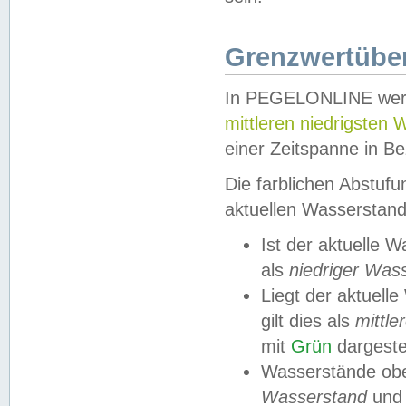
Grenzwertüber
In PEGELONLINE werde
mittleren niedrigsten
einer Zeitspanne in Be
Die farblichen Abstuf
aktuellen Wasserstand
Ist der aktuelle 
als
niedriger Was
Liegt der aktue
gilt dies als
mittle
mit
Grün
dargestel
Wasserstände obe
Wasserstand
und