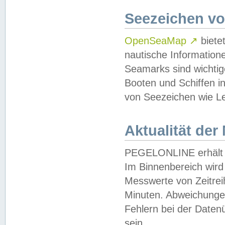
Seezeichen v
OpenSeaMap
↗
biete
nautische Information
Seamarks sind wichtig
Booten und Schiffen i
von Seezeichen wie Le
Aktualität der
PEGELONLINE erhält u
Im Binnenbereich wird 
Messwerte von Zeitreih
Minuten. Abweichungen
Fehlern bei der Daten
sein.