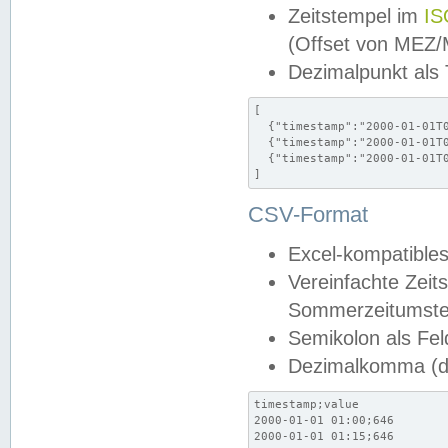
Zeitstempel im
IS
(Offset von MEZ
Dezimalpunkt als
[

  {"timestamp":"2000-01-01T0
  {"timestamp":"2000-01-01T0
  {"timestamp":"2000-01-01T0
]
CSV-Format
Excel-kompatibles
Vereinfachte Zeit
Sommerzeitumstel
Semikolon als Fel
Dezimalkomma (de
timestamp;value

2000-01-01 01:00;646

2000-01-01 01:15;646
