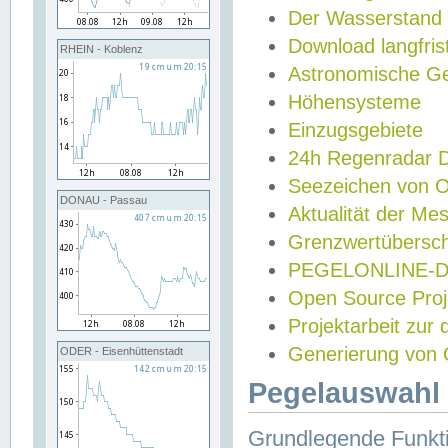
Der Wasserstand
Download langfris
RHEIN - Koblenz
Astronomische Gez
Höhensysteme
Einzugsgebiete
24h Regenradar
Seezeichen von 
DONAU - Passau
Aktualität der Me
Grenzwertübersch
PEGELONLINE-Di
Open Source Projek
Projektarbeit zur
Generierung von 
ODER - Eisenhüttenstadt
Pegelauswahl 
Grundlegende Funkti