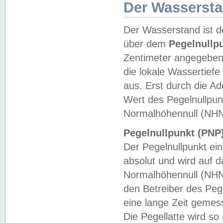
Der Wasserst
Der Wasserstand ist d
über dem
Pegelnullp
Zentimeter angegeben
die lokale Wassertie
aus. Erst durch die A
Wert des Pegelnullpun
Normalhöhennull (NHN
Pegelnullpunkt (PNP)
Der Pegelnullpunkt ei
absolut und wird auf
Normalhöhennull (NHN
den Betreiber des Pege
eine lange Zeit geme
Die Pegellatte wird s