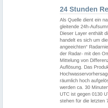
24 Stunden R
Als Quelle dient ein n
gleitende 24h-Aufsum
Dieser Layer enthält
handelt es sich um di
angeeichten“ Radarnie
der Radar- mit den O
Mittelung von Differe
Auflösung. Das Produk
Hochwasservorhersagez
räumlich hoch aufgelö
werden ca. 30 Minuten
UTC ist gegen 0130 UTC
stehen für die letzten