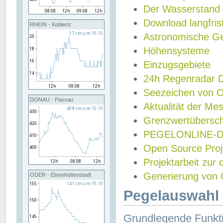
Der Wasserstand
Download langfris
RHEIN - Koblenz
Astronomische Gez
Höhensysteme
Einzugsgebiete
24h Regenradar
Seezeichen von 
DONAU - Passau
Aktualität der Me
Grenzwertübersch
PEGELONLINE-Di
Open Source Projek
Projektarbeit zur
Generierung von 
ODER - Eisenhüttenstadt
Pegelauswahl 
Grundlegende Funkti