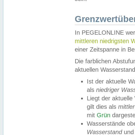
Grenzwertüber
In PEGELONLINE werde
mittleren niedrigsten
einer Zeitspanne in Be
Die farblichen Abstuf
aktuellen Wasserstand
Ist der aktuelle 
als
niedriger Was
Liegt der aktue
gilt dies als
mittle
mit
Grün
dargestel
Wasserstände obe
Wasserstand
und