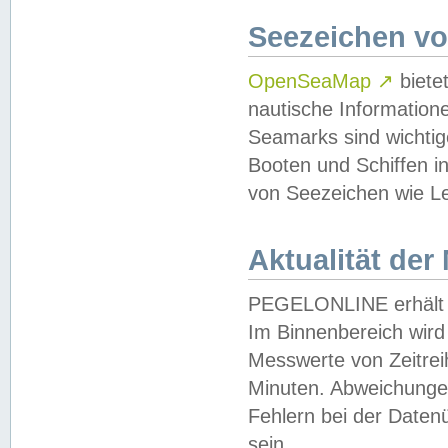
Seezeichen v
OpenSeaMap
↗
biete
nautische Information
Seamarks sind wichtig
Booten und Schiffen i
von Seezeichen wie Le
Aktualität der
PEGELONLINE erhält u
Im Binnenbereich wird 
Messwerte von Zeitreih
Minuten. Abweichungen
Fehlern bei der Daten
sein.