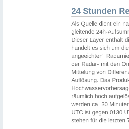
24 Stunden R
Als Quelle dient ein n
gleitende 24h-Aufsum
Dieser Layer enthält
handelt es sich um di
angeeichten“ Radarnie
der Radar- mit den O
Mittelung von Differe
Auflösung. Das Produk
Hochwasservorhersagez
räumlich hoch aufgelö
werden ca. 30 Minuten
UTC ist gegen 0130 UTC
stehen für die letzten