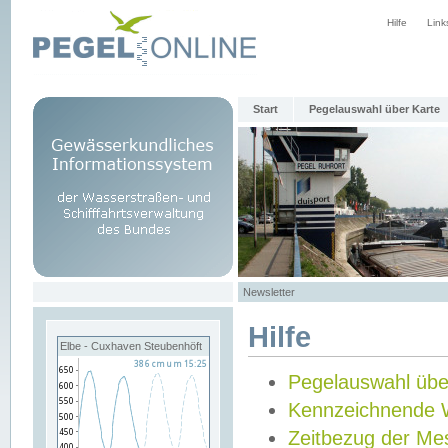
Hilfe
Link
Start
Pegelauswahl über Karte
Newsletter
Hilfe
Elbe - Cuxhaven Steubenhöft
Pegelauswahl übe
Kennzeichnende 
Zeitbezug der Me