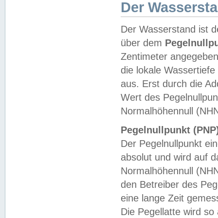
Der Wasserst
Der Wasserstand ist d
über dem
Pegelnullp
Zentimeter angegeben
die lokale Wassertie
aus. Erst durch die A
Wert des Pegelnullpun
Normalhöhennull (NHN
Pegelnullpunkt (PNP)
Der Pegelnullpunkt ei
absolut und wird auf
Normalhöhennull (NHN
den Betreiber des Pege
eine lange Zeit geme
Die Pegellatte wird s