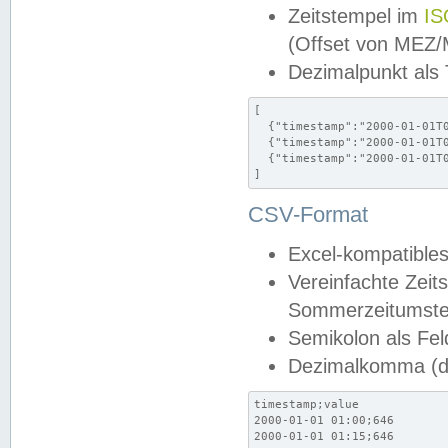
Zeitstempel im
IS
(Offset von MEZ
Dezimalpunkt als
[

  {"timestamp":"2000-01-01T0
  {"timestamp":"2000-01-01T0
  {"timestamp":"2000-01-01T0
]
CSV-Format
Excel-kompatibles
Vereinfachte Zeit
Sommerzeitumstel
Semikolon als Fel
Dezimalkomma (de
timestamp;value

2000-01-01 01:00;646

2000-01-01 01:15;646
