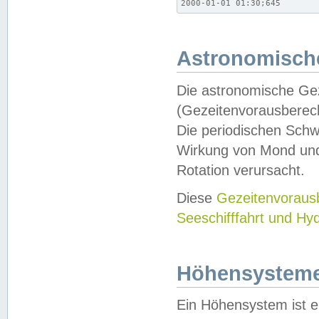
2000-01-01 01:30;645
Astronomische
Die astronomische Gez
(Gezeitenvorausberec
Die periodischen Schw
Wirkung von Mond und
Rotation verursacht.
Diese
Gezeitenvorau
Seeschifffahrt und Hy
Höhensystem
Ein Höhensystem ist e