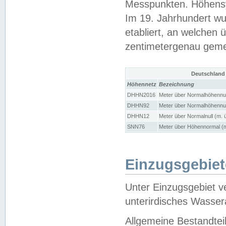
Messpunkten. Höhensy
Im 19. Jahrhundert wu
etabliert, an welchen 
zentimetergenau gem
Deutschland
Höhennetz
Bezeichnung
DHHN2016
Meter über Normalhöhennul
DHHN92
Meter über Normalhöhennul
DHHN12
Meter über Normalnull (m. 
SNN76
Meter über Höhennormal (m
Einzugsgebiet
Unter Einzugsgebiet v
unterirdisches Wasser
Allgemeine Bestandtei