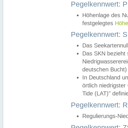
Pegelkennwert: 
Höhenlage des Nul
festgelegtes
Höhe
Pegelkennwert: 
Das Seekartennull
Das SKN bezieht s
Niedrigwassererei
deutschen Bucht) 
In Deutschland un
örtlich niedrigst
Tide (LAT)" definie
Pegelkennwert:
Regulierungs-Nie
Pegelkennwert: Z