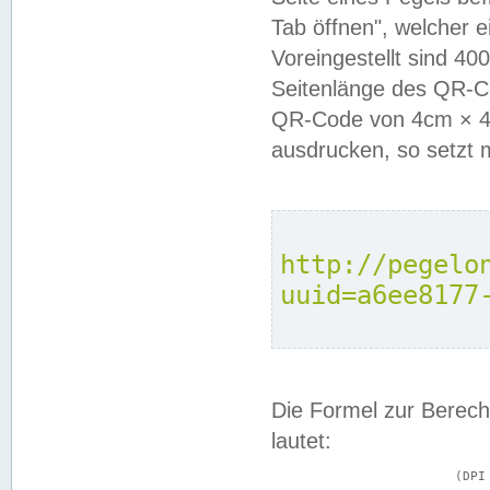
Tab öffnen", welcher 
Voreingestellt sind 4
Seitenlänge des QR-C
QR-Code von 4cm × 4c
ausdrucken, so setzt 
http://pegelo
uuid=a6ee8177
Die Formel zur Berech
lautet:
			(DPI × Druckkantenlänge in cm) ÷ 2,54 = Kantenlänge in Pixel
