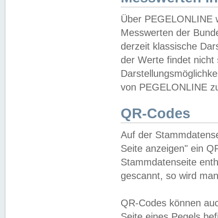
Über PEGELONLINE wer
Messwerten der Bundes
derzeit klassische Da
der Werte findet nicht 
Darstellungsmöglichkei
von PEGELONLINE zu 
QR-Codes
Auf der Stammdatensei
Seite anzeigen" ein Q
Stammdatenseite enthä
gescannt, so wird man
QR-Codes können auc
Seite eines Pegels be