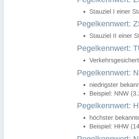
Stauziel I einer S
Pegelkennwert: Z
Stauziel II einer 
Pegelkennwert:
Verkehrsgesichert
Pegelkennwert:
niedrigster bekan
Beispiel: NNW (3
Pegelkennwert:
höchster bekannt
Beispiel: HHW (1
Pegelkennwert: 