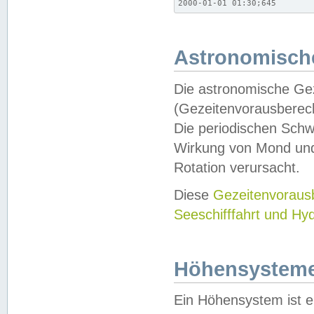
2000-01-01 01:30;645
Astronomische
Die astronomische Gez
(Gezeitenvorausberec
Die periodischen Schw
Wirkung von Mond und
Rotation verursacht.
Diese
Gezeitenvorau
Seeschifffahrt und Hy
Höhensystem
Ein Höhensystem ist e