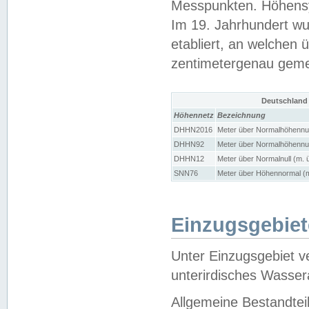
Messpunkten. Höhensy
Im 19. Jahrhundert wu
etabliert, an welchen 
zentimetergenau gem
Deutschland
Höhennetz
Bezeichnung
DHHN2016
Meter über Normalhöhennul
DHHN92
Meter über Normalhöhennul
DHHN12
Meter über Normalnull (m. 
SNN76
Meter über Höhennormal (m
Einzugsgebiet
Unter Einzugsgebiet v
unterirdisches Wasser
Allgemeine Bestandtei