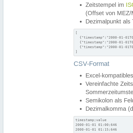
Zeitstempel im
IS
(Offset von MEZ
Dezimalpunkt als
[

  {"timestamp":"2000-01-01T0
  {"timestamp":"2000-01-01T0
  {"timestamp":"2000-01-01T0
]
CSV-Format
Excel-kompatibles
Vereinfachte Zeit
Sommerzeitumstel
Semikolon als Fel
Dezimalkomma (de
timestamp;value

2000-01-01 01:00;646

2000-01-01 01:15;646
