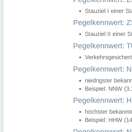
Stauziel I einer S
Pegelkennwert: Z
Stauziel II einer 
Pegelkennwert:
Verkehrsgesichert
Pegelkennwert:
niedrigster bekan
Beispiel: NNW (3
Pegelkennwert:
höchster bekannt
Beispiel: HHW (1
Pegelkennwert: 