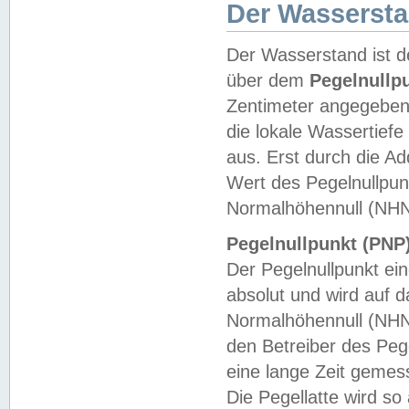
Der Wasserst
Der Wasserstand ist d
über dem
Pegelnullp
Zentimeter angegeben
die lokale Wassertie
aus. Erst durch die A
Wert des Pegelnullpun
Normalhöhennull (NHN
Pegelnullpunkt (PNP)
Der Pegelnullpunkt ei
absolut und wird auf
Normalhöhennull (NHN
den Betreiber des Pege
eine lange Zeit geme
Die Pegellatte wird s