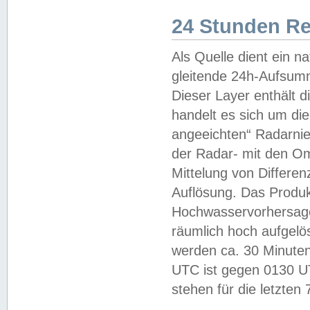
24 Stunden R
Als Quelle dient ein n
gleitende 24h-Aufsum
Dieser Layer enthält
handelt es sich um di
angeeichten“ Radarnie
der Radar- mit den O
Mittelung von Differe
Auflösung. Das Produk
Hochwasservorhersagez
räumlich hoch aufgelö
werden ca. 30 Minuten
UTC ist gegen 0130 UTC
stehen für die letzten