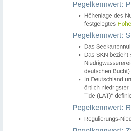
Pegelkennwert: 
Höhenlage des Nul
festgelegtes
Höhe
Pegelkennwert: 
Das Seekartennull
Das SKN bezieht s
Niedrigwassererei
deutschen Bucht) 
In Deutschland un
örtlich niedrigst
Tide (LAT)" definie
Pegelkennwert:
Regulierungs-Nie
Pegelkennwert: Z