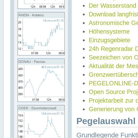
Der Wasserstand
Download langfris
RHEIN - Koblenz
Astronomische Gez
Höhensysteme
Einzugsgebiete
24h Regenradar
Seezeichen von 
DONAU - Passau
Aktualität der Me
Grenzwertübersch
PEGELONLINE-Di
Open Source Projek
Projektarbeit zur
Generierung von 
ODER - Eisenhüttenstadt
Pegelauswahl 
Grundlegende Funkti