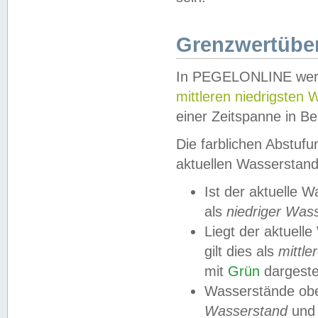
Grenzwertüber
In PEGELONLINE werde
mittleren niedrigsten
einer Zeitspanne in Be
Die farblichen Abstuf
aktuellen Wasserstand
Ist der aktuelle 
als
niedriger Was
Liegt der aktue
gilt dies als
mittle
mit
Grün
dargestel
Wasserstände obe
Wasserstand
und