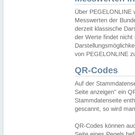
Über PEGELONLINE wer
Messwerten der Bundes
derzeit klassische Da
der Werte findet nicht 
Darstellungsmöglichkei
von PEGELONLINE zu 
QR-Codes
Auf der Stammdatensei
Seite anzeigen" ein Q
Stammdatenseite enthä
gescannt, so wird man
QR-Codes können auc
Seite eines Pegels be