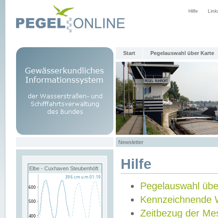
Hilfe
Link
Start
Pegelauswahl über Karte
Newsletter
Hilfe
Elbe - Cuxhaven Steubenhöft
Pegelauswahl übe
Kennzeichnende 
Zeitbezug der Me