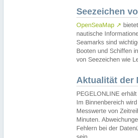
Seezeichen v
OpenSeaMap
↗
biete
nautische Information
Seamarks sind wichtig
Booten und Schiffen i
von Seezeichen wie Le
Aktualität der
PEGELONLINE erhält u
Im Binnenbereich wird 
Messwerte von Zeitreih
Minuten. Abweichungen
Fehlern bei der Daten
sein.