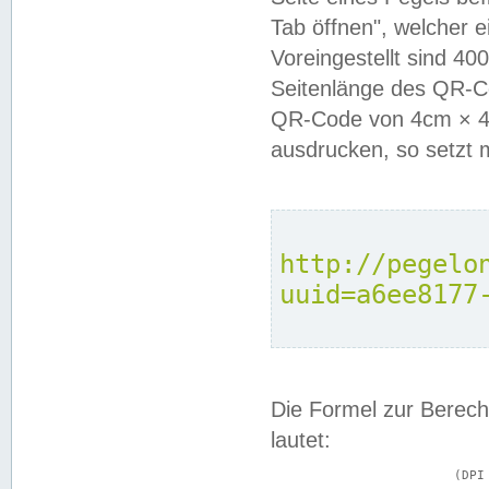
Tab öffnen", welcher 
Voreingestellt sind 4
Seitenlänge des QR-C
QR-Code von 4cm × 4c
ausdrucken, so setzt 
http://pegelo
uuid=a6ee8177
Die Formel zur Berech
lautet:
			(DPI × Druckkantenlänge in cm) ÷ 2,54 = Kantenlänge in Pixel
