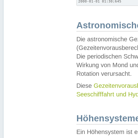
2000-01-01 01:30;645
Astronomische
Die astronomische Gez
(Gezeitenvorausberec
Die periodischen Schw
Wirkung von Mond und
Rotation verursacht.
Diese
Gezeitenvorau
Seeschifffahrt und Hy
Höhensystem
Ein Höhensystem ist e