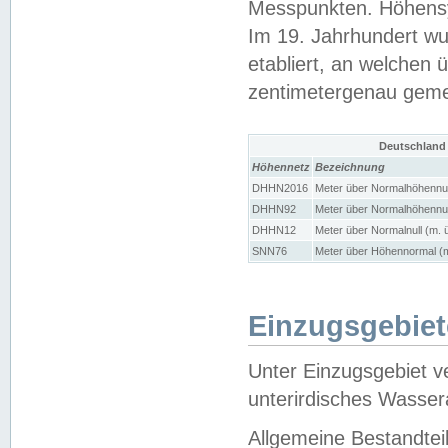
Messpunkten. Höhensy
Im 19. Jahrhundert wu
etabliert, an welchen 
zentimetergenau gem
Deutschland
Höhennetz
Bezeichnung
DHHN2016
Meter über Normalhöhennul
DHHN92
Meter über Normalhöhennul
DHHN12
Meter über Normalnull (m. 
SNN76
Meter über Höhennormal (m
Einzugsgebiet
Unter Einzugsgebiet v
unterirdisches Wasser
Allgemeine Bestandtei