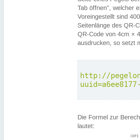
Tab öffnen", welcher 
Voreingestellt sind 4
Seitenlänge des QR-C
QR-Code von 4cm × 4c
ausdrucken, so setzt 
http://pegelo
uuid=a6ee8177
Die Formel zur Berech
lautet:
			(DPI × Druckkantenlänge in cm) ÷ 2,54 = Kantenlänge in Pixel
