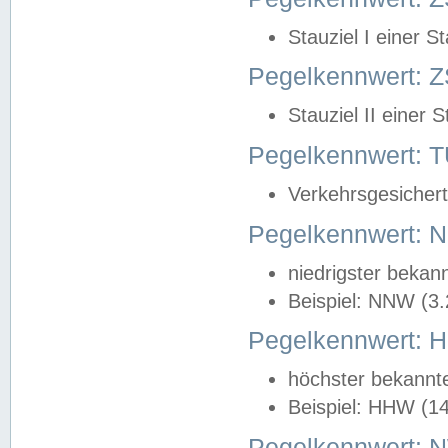
Stauziel I einer S
Pegelkennwert: Z
Stauziel II einer 
Pegelkennwert:
Verkehrsgesichert
Pegelkennwert:
niedrigster bekan
Beispiel: NNW (3
Pegelkennwert:
höchster bekannt
Beispiel: HHW (1
Pegelkennwert: 