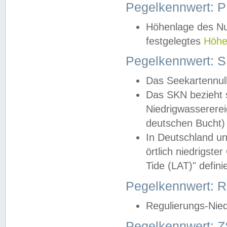
Pegelkennwert: 
Höhenlage des Nul
festgelegtes
Höhe
Pegelkennwert: 
Das Seekartennull
Das SKN bezieht s
Niedrigwassererei
deutschen Bucht) 
In Deutschland un
örtlich niedrigst
Tide (LAT)" definie
Pegelkennwert:
Regulierungs-Nie
Pegelkennwert: Z