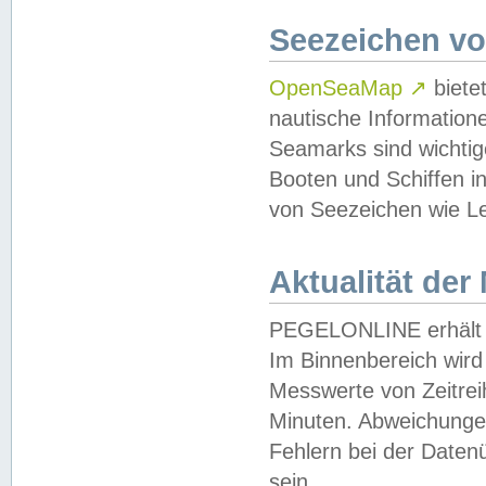
Seezeichen v
OpenSeaMap
↗
biete
nautische Information
Seamarks sind wichtig
Booten und Schiffen i
von Seezeichen wie Le
Aktualität der
PEGELONLINE erhält u
Im Binnenbereich wird 
Messwerte von Zeitreih
Minuten. Abweichungen
Fehlern bei der Daten
sein.