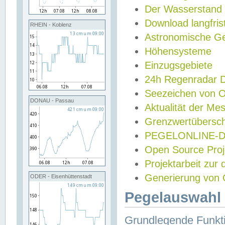
Der Wasserstand
Download langfris
RHEIN - Koblenz
Astronomische Gez
Höhensysteme
Einzugsgebiete
24h Regenradar
Seezeichen von 
DONAU - Passau
Aktualität der Me
Grenzwertübersch
PEGELONLINE-Di
Open Source Projek
Projektarbeit zur
Generierung von 
ODER - Eisenhüttenstadt
Pegelauswahl 
Grundlegende Funkti