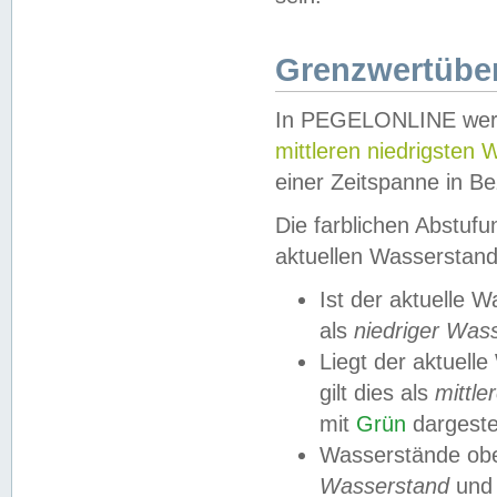
Grenzwertüber
In PEGELONLINE werde
mittleren niedrigsten
einer Zeitspanne in Be
Die farblichen Abstuf
aktuellen Wasserstand
Ist der aktuelle 
als
niedriger Was
Liegt der aktue
gilt dies als
mittle
mit
Grün
dargestel
Wasserstände obe
Wasserstand
und