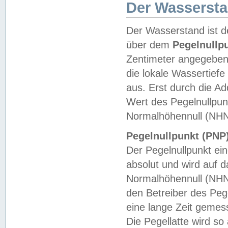
Der Wasserst
Der Wasserstand ist d
über dem
Pegelnullp
Zentimeter angegeben
die lokale Wassertie
aus. Erst durch die A
Wert des Pegelnullpun
Normalhöhennull (NHN
Pegelnullpunkt (PNP)
Der Pegelnullpunkt ei
absolut und wird auf
Normalhöhennull (NHN
den Betreiber des Pege
eine lange Zeit geme
Die Pegellatte wird s