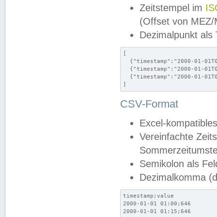
Zeitstempel im
IS
(Offset von MEZ
Dezimalpunkt als
[

  {"timestamp":"2000-01-01T0
  {"timestamp":"2000-01-01T0
  {"timestamp":"2000-01-01T0
]
CSV-Format
Excel-kompatibles
Vereinfachte Zeit
Sommerzeitumstel
Semikolon als Fel
Dezimalkomma (de
timestamp;value

2000-01-01 01:00;646

2000-01-01 01:15;646
