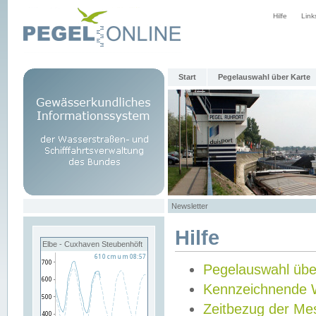
Hilfe
Link
Start
Pegelauswahl über Karte
Newsletter
Hilfe
Elbe - Cuxhaven Steubenhöft
Pegelauswahl übe
Kennzeichnende 
Zeitbezug der Me