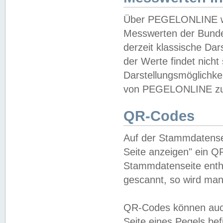
Über PEGELONLINE wer
Messwerten der Bundes
derzeit klassische Da
der Werte findet nicht 
Darstellungsmöglichkei
von PEGELONLINE zu 
QR-Codes
Auf der Stammdatensei
Seite anzeigen" ein Q
Stammdatenseite enthä
gescannt, so wird man
QR-Codes können auc
Seite eines Pegels be