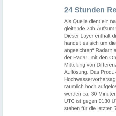
24 Stunden R
Als Quelle dient ein n
gleitende 24h-Aufsum
Dieser Layer enthält
handelt es sich um di
angeeichten“ Radarnie
der Radar- mit den O
Mittelung von Differe
Auflösung. Das Produk
Hochwasservorhersagez
räumlich hoch aufgelö
werden ca. 30 Minuten
UTC ist gegen 0130 UTC
stehen für die letzten