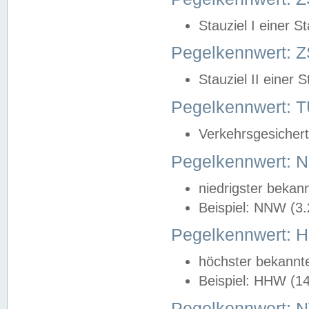
Stauziel I einer S
Pegelkennwert: Z
Stauziel II einer 
Pegelkennwert:
Verkehrsgesichert
Pegelkennwert:
niedrigster bekan
Beispiel: NNW (3
Pegelkennwert:
höchster bekannt
Beispiel: HHW (1
Pegelkennwert: 