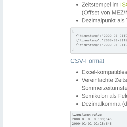
Zeitstempel im
IS
(Offset von MEZ
Dezimalpunkt als
[

  {"timestamp":"2000-01-01T0
  {"timestamp":"2000-01-01T0
  {"timestamp":"2000-01-01T0
]
CSV-Format
Excel-kompatibles
Vereinfachte Zeit
Sommerzeitumstel
Semikolon als Fel
Dezimalkomma (de
timestamp;value

2000-01-01 01:00;646

2000-01-01 01:15;646
