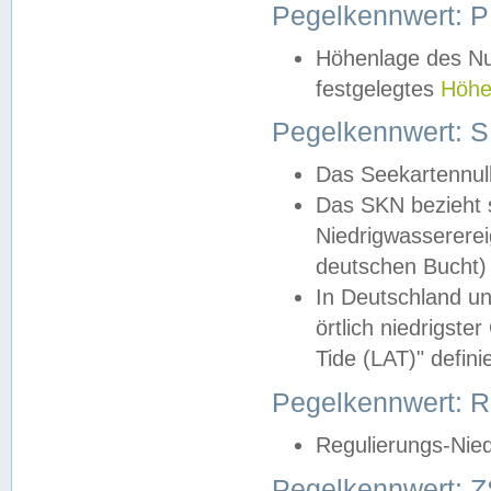
Pegelkennwert: 
Höhenlage des Nul
festgelegtes
Höhe
Pegelkennwert: 
Das Seekartennull
Das SKN bezieht s
Niedrigwassererei
deutschen Bucht) 
In Deutschland un
örtlich niedrigst
Tide (LAT)" definie
Pegelkennwert:
Regulierungs-Nie
Pegelkennwert: Z