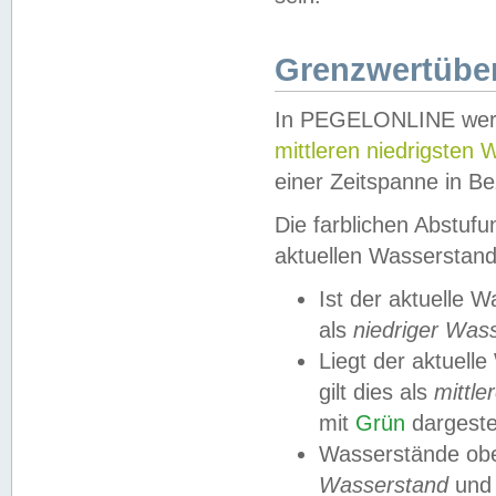
Grenzwertüber
In PEGELONLINE werde
mittleren niedrigsten
einer Zeitspanne in Be
Die farblichen Abstuf
aktuellen Wasserstand
Ist der aktuelle 
als
niedriger Was
Liegt der aktue
gilt dies als
mittle
mit
Grün
dargestel
Wasserstände obe
Wasserstand
und