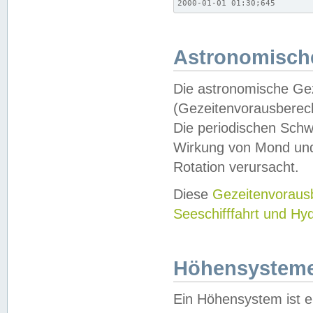
2000-01-01 01:30;645
Astronomische
Die astronomische Gez
(Gezeitenvorausberec
Die periodischen Schw
Wirkung von Mond und
Rotation verursacht.
Diese
Gezeitenvorau
Seeschifffahrt und Hy
Höhensystem
Ein Höhensystem ist e