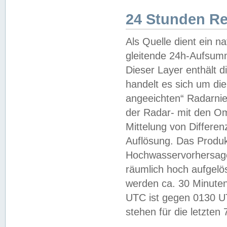
24 Stunden R
Als Quelle dient ein n
gleitende 24h-Aufsum
Dieser Layer enthält
handelt es sich um di
angeeichten“ Radarnie
der Radar- mit den O
Mittelung von Differe
Auflösung. Das Produk
Hochwasservorhersagez
räumlich hoch aufgelö
werden ca. 30 Minuten
UTC ist gegen 0130 UTC
stehen für die letzten