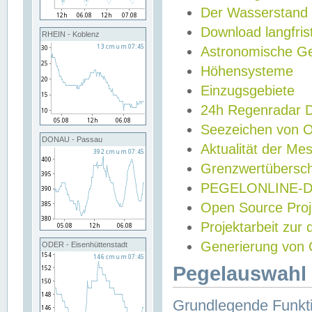
Der Wasserstand
Download langfris
RHEIN - Koblenz
Astronomische Gez
Höhensysteme
Einzugsgebiete
24h Regenradar
Seezeichen von 
DONAU - Passau
Aktualität der Me
Grenzwertübersch
PEGELONLINE-Di
Open Source Projek
Projektarbeit zur
Generierung von 
ODER - Eisenhüttenstadt
Pegelauswahl 
Grundlegende Funkti