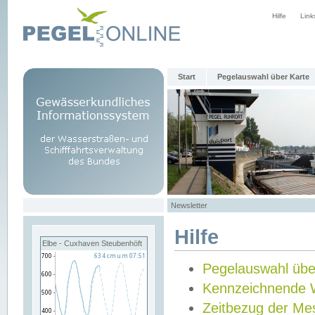
Hilfe
Link
Start
Pegelauswahl über Karte
Newsletter
Hilfe
Elbe - Cuxhaven Steubenhöft
Pegelauswahl übe
Kennzeichnende 
Zeitbezug der Me