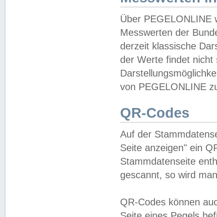
Über PEGELONLINE wer
Messwerten der Bundes
derzeit klassische Da
der Werte findet nicht 
Darstellungsmöglichkei
von PEGELONLINE zu 
QR-Codes
Auf der Stammdatensei
Seite anzeigen" ein Q
Stammdatenseite enthä
gescannt, so wird man
QR-Codes können auc
Seite eines Pegels be