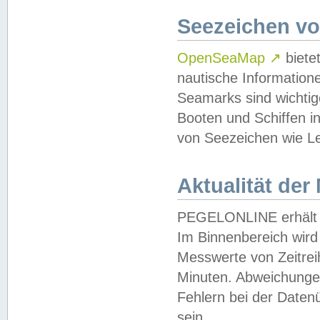
Seezeichen v
OpenSeaMap
↗
biete
nautische Information
Seamarks sind wichtig
Booten und Schiffen i
von Seezeichen wie Le
Aktualität der
PEGELONLINE erhält u
Im Binnenbereich wird 
Messwerte von Zeitreih
Minuten. Abweichungen
Fehlern bei der Daten
sein.