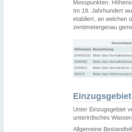
Messpunkten. Höhensy
Im 19. Jahrhundert wu
etabliert, an welchen 
zentimetergenau gem
Deutschland
Höhennetz
Bezeichnung
DHHN2016
Meter über Normalhöhennul
DHHN92
Meter über Normalhöhennul
DHHN12
Meter über Normalnull (m. 
SNN76
Meter über Höhennormal (m
Einzugsgebiet
Unter Einzugsgebiet v
unterirdisches Wasser
Allgemeine Bestandtei