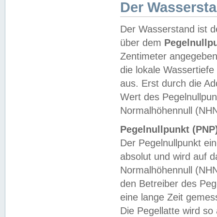
Der Wasserst
Der Wasserstand ist d
über dem
Pegelnullp
Zentimeter angegeben
die lokale Wassertie
aus. Erst durch die A
Wert des Pegelnullpun
Normalhöhennull (NHN
Pegelnullpunkt (PNP)
Der Pegelnullpunkt ei
absolut und wird auf
Normalhöhennull (NHN
den Betreiber des Pege
eine lange Zeit geme
Die Pegellatte wird s