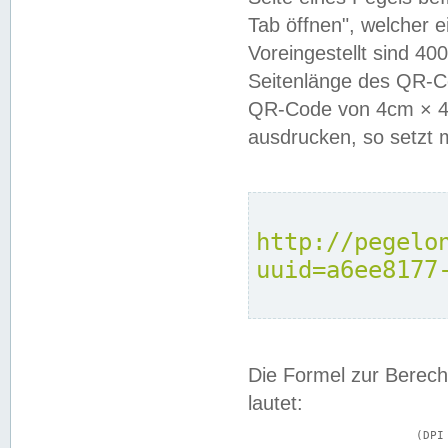
Tab öffnen", welcher 
Voreingestellt sind 4
Seitenlänge des QR-C
QR-Code von 4cm × 4c
ausdrucken, so setzt 
http://pegelo
uuid=a6ee8177
Die Formel zur Berech
lautet:
			(DPI × Druckkantenlänge in cm) ÷ 2,54 = Kantenlänge in Pixel
